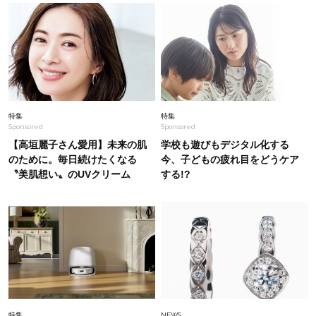
Fashion
2026.7.31
「それ、ユニクロなの？」大草直子さんが40代
に推す【ワンピース】！秀逸シルエットで体型が
キレイ見え
Fashion
2026.8.3
特集
特集
Sponsored
Sponsored
【H&M・ルタロン】「毎日似た服…」のマンネ
リを脱出！足元はプチプラで“差がつく”大人の夏
【高垣麗子さん愛用】未来の肌
学校も遊びもデジタル化する
コーデ
のために。毎日続けたくなる
今、子どもの疲れ目をどうケア
〝美肌想い〟のUVクリーム
する!?
Fashion
2026.8.7
とにかく履き心地が良い！【神シューズ】2選。
スタイリストが激推しする名品
Lifestyle
2026.7.12
【韓国旅】大人目線で楽しむ聖水(ソンス)。”40
代がときめく”買い物スポットを厳選！
特集
NEWS