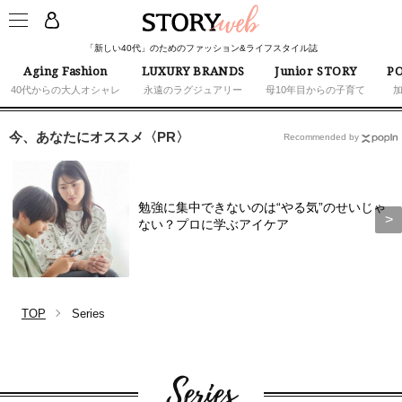
「新しい40代」のためのファッション&ライフスタイル誌
Aging Fashion
LUXURY BRANDS
Junior STORY
PO
40代からの大人オシャレ
永遠のラグジュアリー
母10年目からの子育て
今、あなたにオススメ〈PR〉
Recommended by
勉強に集中できないのは“やる気”のせいじゃ
ない？プロに学ぶアイケア
TOP
Series
Series