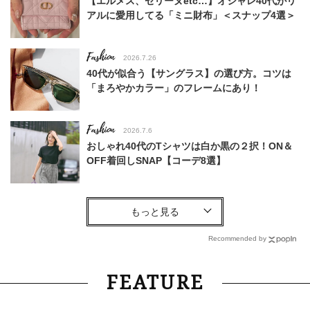
【エルメス、セリーヌetc…】オシャレ40代がリ
アルに愛用してる「ミニ財布」＜スナップ4選＞
Fashion
2026.7.26
40代が似合う【サングラス】の選び方。コツは
「まろやかカラー」のフレームにあり！
Fashion
2026.7.6
おしゃれ40代のTシャツは白か黒の２択！ON＆
OFF着回しSNAP【コーデ8選】
Fashion
2026.8.2
10年後もつけ続けたい造形美。40代が華やぐ
【ピアジェ】の新作「色石ジュエリー」
Recommended by
Fashion
2026.7.25
FEATURE
26年夏は「小ぶり」が大流行中！人と被らない
【最旬かごバッグ】6選