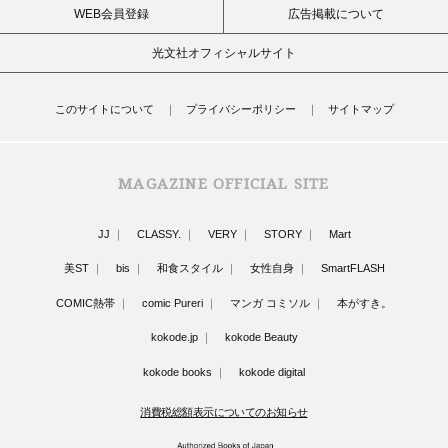
WEB会員登録
広告掲載について
光文社オフィシャルサイト
このサイトについて
プライバシーポリシー
サイトマップ
MAGAZINE OFFICIAL SITE
JJ
CLASSY.
VERY
STORY
Mart
美ST
bis
和食スタイル
女性自身
SmartFLASH
COMIC熱帯
comic Pureri
マンガ コミソル
本がすき。
kokode.jp
kokode Beauty
kokode books
kokode digital
消費税総額表示についてのお知らせ