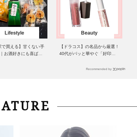
まるで美容液！【ディオール プレ
梅宮アンナさんご夫婦が語る 
ステージ】新クレンザーでうるお
歳と60歳、大人同士の電撃
い艶めくなめらかな素肌へ
アル」周囲が驚くほど本音
かることも
Lifestyle
Beauty
駅で買える】甘くない手
【ドラコス】の名品から厳選！
選｜お酒好きにも喜ばれ
40代がパッと華やぐ「好印象
を元社長秘書が厳選！
リップ」3選
Recommended by
EATURE