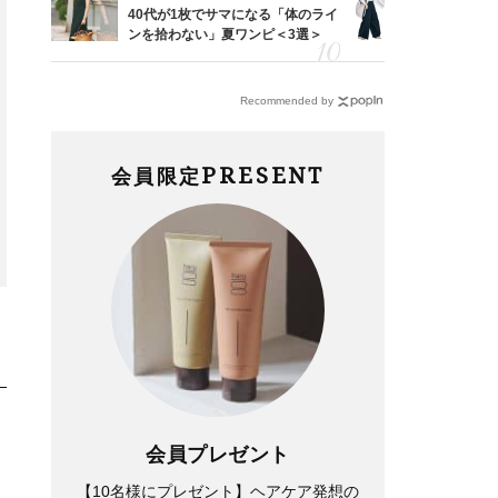
「53
40代が1枚でサマになる「体のライ
〈帰省にも
婚のリ
ンを拾わない」夏ワンピ＜3選＞
代「ワイド
でぶつ
【旅コーデ
Recommended by
Lifestyle
Fashion
2026年夏の【開運アクショ
ラクもおしゃれも叶う！ルタロ
PRESENT
会員限定
ン】は「拭く」こと！「運の土
ン名品サンダル6選【#Fumio名
台を浄化」して運を受け取りや
品】
すく
会員プレゼント
【10名様にプレゼント】ヘアケア発想の