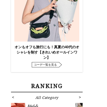
オンもオフも旅行にも！真夏の40代のオ
シャレを制す【きれいめオールインワ
ン】
コーデ一覧を見る
RANKING
All Category
Fa
Lifestyle
Fashion