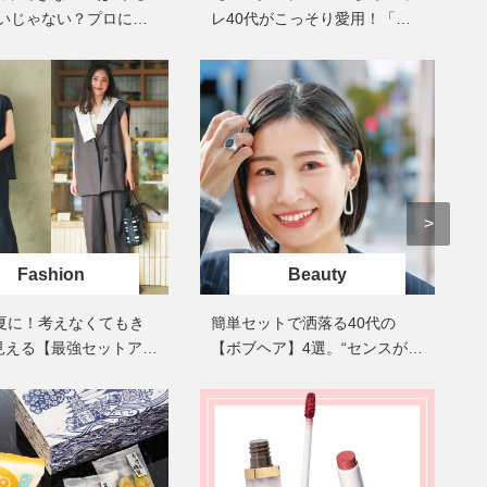
せいじゃない？プロに学
酷暑の夏こそ40代が使うべき【美
レ40代がこっそり愛用！「体
中山優馬さん、姉と話し合
容液・クリーム】「シワ・たるみ
めた親孝行「親の年齢も考
ケア
型がキレイ」に見えるデニム
ケア」はこれ一つでOK！
年に1回くらいは何かしなき
〈５選〉
て」
Beauty
Lifestyle
黄ぐすみをオフ！40代の美白ケ
【梅宮アンナさん】乳がん
ア、最適解は【角質洗顔】。石井
術を経て「残った方の胸も
美穂さんおすすめ名品
しまいたい」とすら思う──
声もあることを知ってほし
Beauty
Lifestyle
40代は洗顔選びから！石井美穂さ
まずはここだけ！「寝室の
んの「夏枯れ肌対策」全部見せ
除」が【総合運】に効く理
【ハリケア・美白etc.】
〈26年夏の開運アクション
Fashion
Beauty
Beauty
Lifestyle
40代の透明感を底上げ【毛穴ケ
マニアが厳選、ソウル最旬
の夏に！考えなくてもき
簡単セットで洒落る40代の
ア】名品3選！石井美穂さん「60本
ーツカフェ】4選！買い物の
見える【最強セットアッ
以上愛用中」のものも
【ボブヘア】4選。“センスがい
ひと休み〈チーズケーキ、
ルトetc.〉
い人”見えするポイントは？
Beauty
Lifestyle
今いちばん垢抜ける「ショートボ
梅宮アンナさん、再婚から8
ブ」SNAP。人気アラフォー読者達
の心境「お互い20年ぶりの
がお手本！
活、正直簡単じゃない」
Beauty
Lifestyle