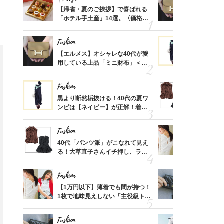
ばれる
【帰省・夏のご挨拶】で喜ばれる
【エルメス
価格
「ホテル手土産」14選。〈価格
用している
？
別〉センスが伝わる逸品は？
ナップ6選
Fashion
Fashion
時間ゼ
【エルメス】オシャレな40代が愛
黒より断然
正解ス
用している上品「ミニ財布」＜ス
ンピは【ネ
ナップ6選＞
しコーデ３
Fashion
Fashion
さんの
黒より断然垢抜ける！40代の夏ワ
40代「パ
金の話
ンピは【ネイビー】が正解！着回
る！大草直
めるん
しコーデ３
可愛い【ト
で学ん
Fashion
Fashion
さん
40代「パンツ派」がこなれて見え
【1万円以
、自然
る！大草直子さんイチ押し、ラク
1枚で地味
可愛い【トップス】4選
プス」5選
Fashion
Fashion
る【お
【1万円以下】薄着でも間が持つ！
【シャネル、
買える
1枚で地味見えしない「主役級トッ
レ40代が
Fashion
Fashion
れる名
プス」5選
「ミニ財布
Fashion
Fashion
【1万円台】インしなくてい
〈旅行・帰省〉たくさん歩く日