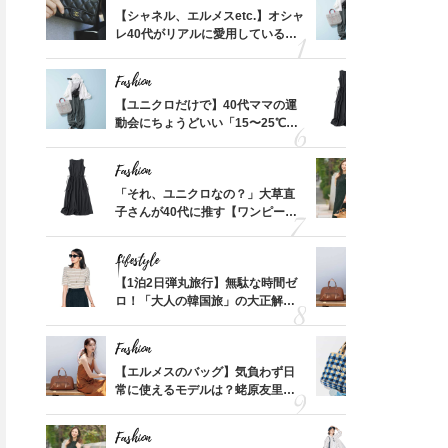
って始
い！着やせも叶う『半袖トップ
【シャネル、エルメスetc.】オシャ
の【スニーカーコーデ】5選！
【ユニクロ
えて、
レ40代がリアルに愛用している
動会にちょ
ス』3選
「とろみ素材」と合わせるのが
ゃなっ
「ミニ財布」＜スナップ18選＞
温別コーデ」
正解
Fashion
Fashion
摘出手
【ユニクロだけで】40代ママの運
「それ、ユ
取って
動会にちょうどいい「15〜25℃気
子さんが4
そんな
温別コーデ」〈UNIQLO3選〉
ス】！秀逸
い
レイ見え
Fashion
Fashion
拭き掃
「それ、ユニクロなの？」大草直
40代が1
由は？
子さんが40代に推す【ワンピー
ンを拾わな
〉
ス】！秀逸シルエットで体型がキ
レイ見え
Fashion
Fashion
Lifestyle
Fashion
【スイ
【1泊2日弾丸旅行】無駄な時間ゼ
【エルメス
40代の下半身をキレイに見せ
「脇・肩から下着チラ見え問
合間に
ロ！「大人の韓国旅」の大正解ス
常に使える
ヨーグ
る【名品スカート】2選！大草
ケジュールは？
題」を解決！ノースリーブが洒
んと探す「
直子さんもこの夏”リアル買
落る【大人の優秀インナー】3
Fashion
Fashion
い”！
選
カ月め
【エルメスのバッグ】気負わず日
26年夏は
結婚生
常に使えるモデルは？蛯原友里さ
人と被らな
んと探す「最旬名品」4選
選
Fashion
Fashion