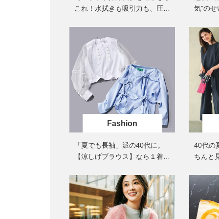
これ！水拭きも吸引力も、圧倒
気”の
的な「清掃能力」
ぶアイ
Fashion
「夏でも長袖」派の40代に。
40代
【涼しげブラウス】なら１着で
ちんと
オシャレが完成
プ】4選