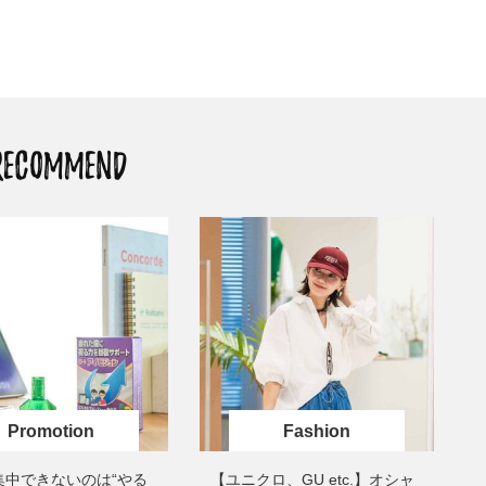
「それどこの？」と褒められる！
【帰省・夏のご挨拶】で喜
可愛すぎる【YSL】の新作「万能ク
「ホテル手土産」14選。〈
リーム」が夏のお守りに
別〉センスが伝わる逸品は
Beauty
Lifestyle
26年夏、石井美穂さん厳選の【美
【1泊2日弾丸旅行】無駄な
白アイテム】10選！40代以上は朝
ロ！「大人の韓国旅」の大
晩の「即効集中ケア」に頼る！
ケジュールは？
RECOMMEND
Beauty
Lifestyle
40代、翌朝の肌が見違える！夏の
梅宮アンナさん、父・辰夫
「ざらつき・ごわつき」をケアす
相続で学んだこと「親のお
る名品2選〈パック・ミスト〉
は”介護どうする？”から始
です」父・辰夫さんの相続
Beauty
Lifestyle
だこと
40代、顔がオシャレになる「リッ
【特別カット集】中村ゆり
プの色」は【モーブ】一択！大野
やわらかな透明感をまとう
真理子さんおすすめ名品
体の美しさ
Beauty
Lifestyle
「夕方から目力が落ちる…」40代
〈元社長秘書〉内緒で教え
へ！石井美穂さんが推薦【名品ア
盆の帰省手土産5選】東京で
Fashion
イクリーム】3選
「また買ってきて」と喜ば
品
Beauty
Lifestyle
集中できないのは“やる
【ユニクロ、GU etc.】オシャ