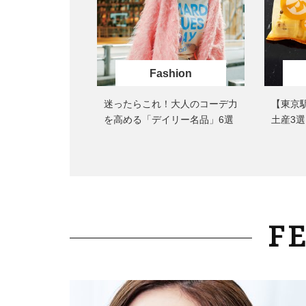
Fashion
迷ったらこれ！大人のコーデ力
【東京
を高める「デイリー名品」6選
土産3
る逸品
F