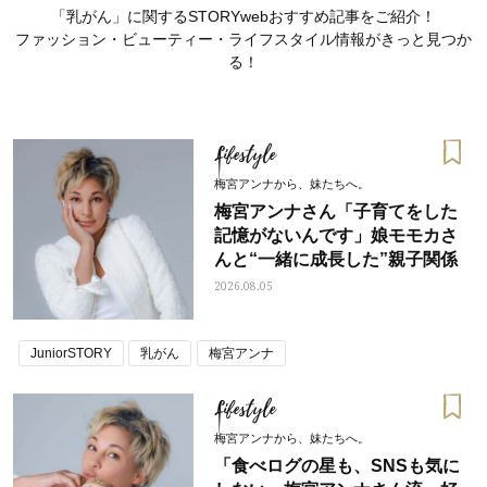
「乳がん」に関するSTORYwebおすすめ記事をご紹介！
ファッション・ビューティー・ライフスタイル情報がきっと見つか
る！
Lifestyle
梅宮アンナから、妹たちへ。
梅宮アンナさん「子育てをした
記憶がないんです」娘モモカさ
んと“一緒に成長した”親子関係
2026.08.05
JuniorSTORY
乳がん
梅宮アンナ
ママとパパに贈る「ジェンダーレ
人気の40代髪型・ヘア
ス学」
タログ
Lifestyle
梅宮アンナから、妹たちへ。
「食べログの星も、SNSも気に