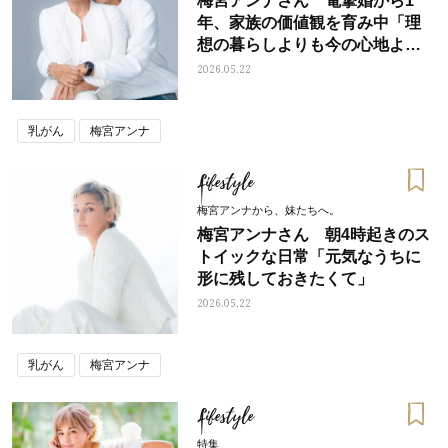
梅宮アンナさん 電撃婚から1
年、家族の価値観を育み中「理
想の暮らしよりも今の心地よさ
を選んだ」
2026.05.22
乳がん
梅宮アンナ
Lifestyle
梅宮アンナから、妹たちへ。
梅宮アンナさん 朝4時起きのス
トイックな日常「元気なうちに
形に残しておきたくて」
2026.05.22
乳がん
梅宮アンナ
Lifestyle
特集