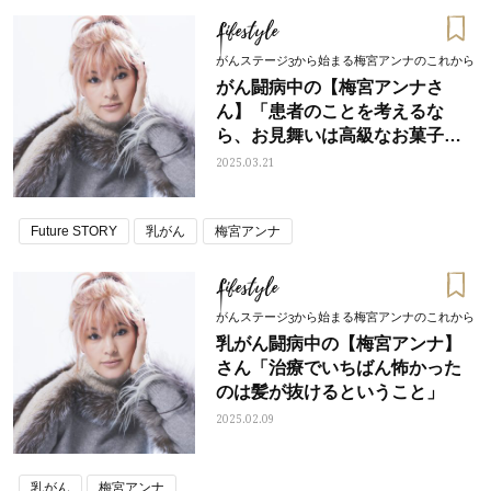
Lifestyle
がんステージ3から始まる梅宮アンナのこれから
がん闘病中の【梅宮アンナさ
ん】「患者のことを考えるな
ら、お見舞いは高級なお菓子よ
りも…」
2025.03.21
Future STORY
乳がん
梅宮アンナ
Lifestyle
がんステージ3から始まる梅宮アンナのこれから
乳がん闘病中の【梅宮アンナ】
さん「治療でいちばん怖かった
のは髪が抜けるということ」
2025.02.09
乳がん
梅宮アンナ