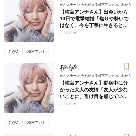
がんステージ3から始まる梅宮アンナのこれから
【梅宮アンナさん】出会いから
10日で電撃結婚「焦りや勢いで
はなく、今を丁寧に生きるとい
う想いから生まれた覚悟です」
2025.07.19
乳がん
梅宮アンナ
Lifestyle
がんステージ3から始まる梅宮アンナのこれから
【梅宮アンナさん】闘病中に分
かった大人の友情「友人が少な
いことに、引け目を感じていた
けれど...」
2025.05.19
乳がん
梅宮アンナ