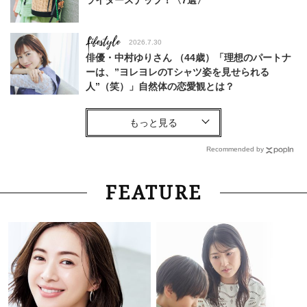
Lifestyle
2026.7.30
俳優・中村ゆりさん （44歳）「理想のパートナ
ーは、”ヨレヨレのTシャツ姿を見せられる
人”（笑）」自然体の恋愛観とは？
Lifestyle
2026.7.26
【宿泊券プレゼント】美ら海のパノラマビューに
感動！「コートヤード・バイ・マリオット 沖縄
Recommended by
リゾート」で心ほどける沖縄ステイ
Fashion
2026.7.7
FEATURE
40代、Tシャツコーデが華やぐ！【ポメラート】
の最新「地金ジュエリー」
Fashion
2026.7.19
暑すぎて靴が履けない夏が到来！オシャレな人は
今年どんな【サンダル】選んでる？＜実例14選
＞