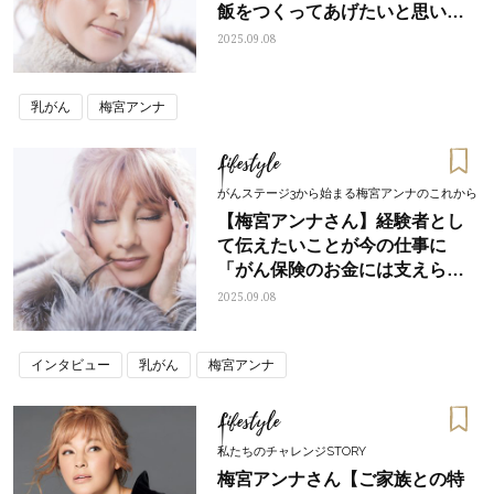
飯をつくってあげたいと思いま
した」
2025.09.08
乳がん
梅宮アンナ
Lifestyle
がんステージ3から始まる梅宮アンナのこれから
【梅宮アンナさん】経験者とし
て伝えたいことが今の仕事に
「がん保険のお金には支えられ
ました」
2025.09.08
インタビュー
乳がん
梅宮アンナ
Lifestyle
私たちのチャレンジSTORY
梅宮アンナさん【ご家族との特