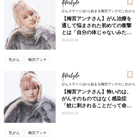
Lifestyle
がんステージ3から始まる梅宮アンナのこれから
【梅宮アンナさん】がん治療を
通して悩まされた初めての衝撃
とは「自分の体じゃないみたい
な...」
2025.05.18
乳がん
梅宮アンナ
Lifestyle
がんステージ3から始まる梅宮アンナのこれから
【梅宮アンナさん】怖いのは、
がんそのものではなく感染症
「蚊に刺されることだって命取
りになりかねない」
2025.03.23
乳がん
梅宮アンナ