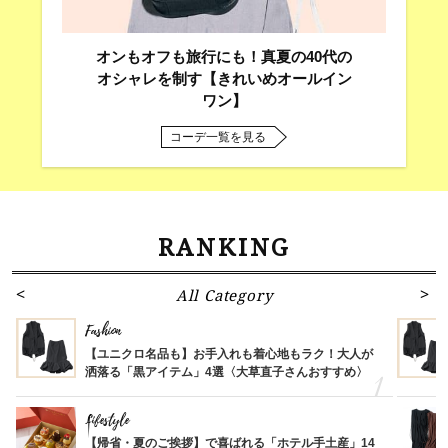
オンもオフも旅行にも！真夏の40代の
オシャレを制す【きれいめオールイン
ワン】
コーデ一覧を見る
RANKING
All Category
Fashion
【ユニクロ名品も】お手入れも着心地もラク！大人が
洒落る「黒アイテム」4選〈大草直子さんおすすめ〉
Lifestyle
【帰省・夏のご挨拶】で喜ばれる「ホテル手土産」14