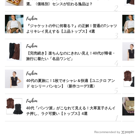
選。〈価格別〉センスが伝わる逸品は？
Fashion
『ジャケットの中に何着る？』の正解！普通のTシャツ
よりキレイ見えする【上品トップス】4選
Fashion
【完売続き】楽ちんなのにきれい見え！40代が帰省・
旅行に着たい「名品ワンピ」
Fashion
40代の夏旅に！1枚でオシャレ＆快適【ユニクロ アン
ド セシリー バンセン】〈新作コーデ3選〉
Fashion
40代「パンツ派」がこなれて見える！大草直子さんイ
チ押し、ラク可愛い【トップス】4選
Recommended by