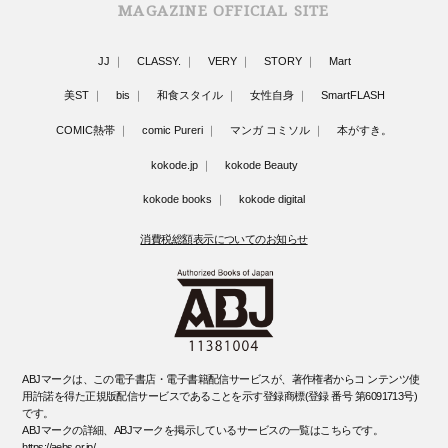
MAGAZINE OFFICIAL SITE
JJ
CLASSY.
VERY
STORY
Mart
美ST
bis
和食スタイル
女性自身
SmartFLASH
COMIC熱帯
comic Pureri
マンガ コミソル
本がすき。
kokode.jp
kokode Beauty
kokode books
kokode digital
消費税総額表示についてのお知らせ
ABJマークは、この電子書店・電子書籍配信サービスが、著作権者からコ ンテンツ使
用許諾を得た正規版配信サービスであることを示す登録商標(登録 番号 第6091713号)
です。
ABJマークの詳細、ABJマークを掲示しているサービスの一覧はこちらです。
https://aebs.or.jp/