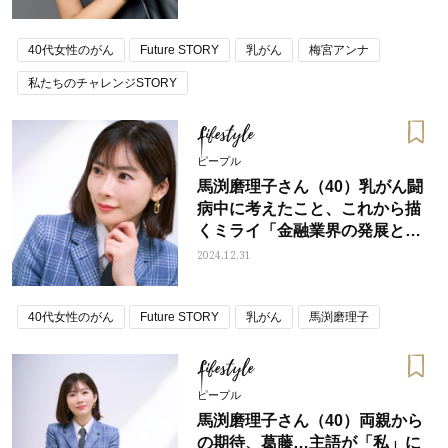
40代女性のがん
Future STORY
乳がん
梅宮アンナ
私たちのチャレンジSTORY
Lifestyle
ピープル
馬渕磨理子さん（40）乳がん闘
病中に考えたこと、これから描
くミライ「金融業界の発展と、
政治にまで目がいくように」
2024.12.31
40代女性のがん
Future STORY
乳がん
馬渕磨理子
Lifestyle
ピープル
馬渕磨理子さん（40）両親から
の期待、葛藤…主語が「私」に