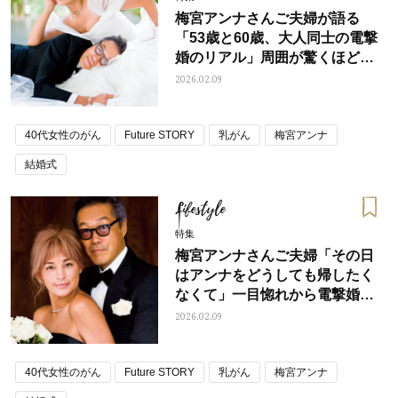
梅宮アンナさんご夫婦が語る
「53歳と60歳、大人同士の電撃
婚のリアル」周囲が驚くほど本
音でぶつかることも
2026.02.09
40代女性のがん
Future STORY
乳がん
梅宮アンナ
結婚式
Lifestyle
特集
梅宮アンナさんご夫婦「その日
はアンナをどうしても帰したく
なくて」一目惚れから電撃婚ま
で、10日間の秘話
2026.02.09
40代女性のがん
Future STORY
乳がん
梅宮アンナ