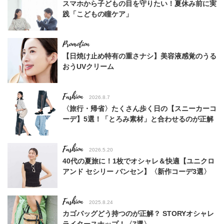
スマホから子どもの目を守りたい！夏休み前に実
践「こどもの瞳ケア」
【日焼け止め特有の重さナシ】美容液感覚のうる
おうUVクリーム
Fashion
2026.8.7
〈旅行・帰省〉たくさん歩く日の【スニーカーコ
ーデ】5選！「とろみ素材」と合わせるのが正解
Fashion
2026.5.20
40代の夏旅に！1枚でオシャレ＆快適【ユニクロ
アンド セシリー バンセン】〈新作コーデ3選〉
Fashion
2025.8.24
カゴバッグどう持つのが正解？ STORYオシャレ
ライタースナップ！〈7選〉