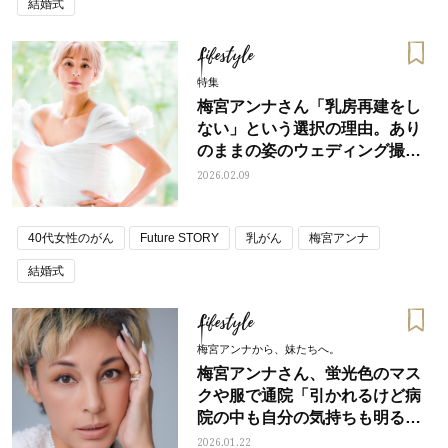
結婚式
Lifestyle
特集
梅宮アンナさん「乳房再建をし
ない」という選択の理由。あり
のままの姿のウェディング撮影
に込めた思い
2026.02.09
40代女性のがん
Future STORY
乳がん
梅宮アンナ
結婚式
Lifestyle
梅宮アンナから、妹たちへ。
梅宮アンナさん、蛍光色のマス
クや服で通院「引かれるけど病
院の中も自分の気持ちも明るく
したくて」
2026.01.22