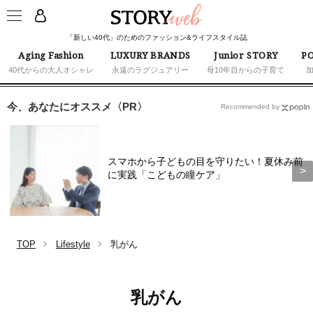
「新しい40代」のためのファッション&ライフスタイル誌
Aging Fashion
LUXURY BRANDS
Junior STORY
PO
40代からの大人オシャレ
永遠のラグジュアリー
母10年目からの子育て
今、あなたにオススメ〈PR〉
Recommended by
スマホから子どもの目を守りたい！夏休み前
に実践「こどもの瞳ケア」
TOP
Lifestyle
乳がん
乳がん