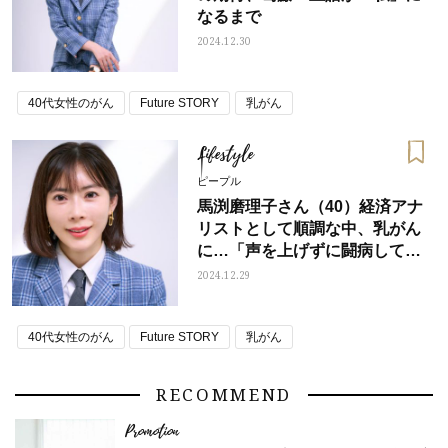
なるまで
2024.12.30
40代女性のがん
Future STORY
乳がん
Lifestyle
ピープル
馬渕磨理子さん（40）経済アナ
リストとして順調な中、乳がん
に…「声を上げずに闘病してい
る方がいかに多いか知りまし
2024.12.29
た」
40代女性のがん
Future STORY
乳がん
RECOMMEND