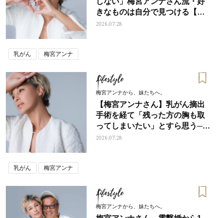
しない」梅宮アンナさん流・好
きなものは自分で見つける【自
分軸】
2026.07.28
乳がん
梅宮アンナ
Lifestyle
梅宮アンナから、妹たちへ。
【梅宮アンナさん】乳がん摘出
手術を経て「残った方の胸も取
ってしまいたい」とすら思う──
そんな声もあることを知ってほ
2026.07.28
しい
乳がん
梅宮アンナ
Lifestyle
梅宮アンナから、妹たちへ。