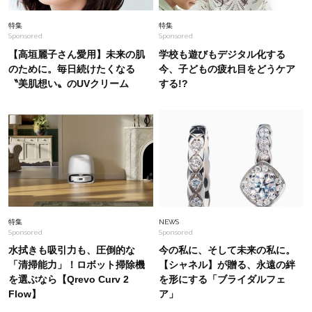
Fashion
2026.8.3
特集
特集
Sponsored
Sponsored
【エルメス】オシャレな40代が愛用している上
品「ミニ財布」＜スナップ6選＞
【高垣麗子さん愛用】未来の肌
学校も遊びもデジタル化する
のために。毎日続けたくなる
今、子どもの疲れ目をどうケア
〝美肌想い〟のUVクリーム
する!?
Fashion
2026.1.7
1枚“巻くだけ”で冬のワンツーコーデが見違え
る！【巻きスカート】着回し＜6選＞
Fashion
2026.8.7
オンもオフも旅行にも！真夏の40代のオシャレ
を制す【きれいめオールインワン】
特集
NEWS
Sponsored
Sponsored
水拭きも吸引力も、圧倒的な
今の私に、そして未来の私に。
「清掃能力」！ロボット掃除機
【シャネル】が贈る、永遠の絆
を選ぶなら【Qrevo Curv 2
を形にする「ブライダルフェ
Flow】
ア」