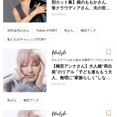
別カット集】娘のももかさん、
母クラウディアさん、夫の世継
さん
2025.09.03
40代女性のがん
Future STORY
乳がん
梅宮アンナ
私たちのチャレンジSTORY
Lifestyle
がんステージ3から始まる梅宮アンナのこれから
【梅宮アンナさん】大人婚“再出
発”のリアル「子ども達ももう大
人、無理に“家族らしく”しなく
ていい」
2025.07.20
乳がん
梅宮アンナ
Lifestyle