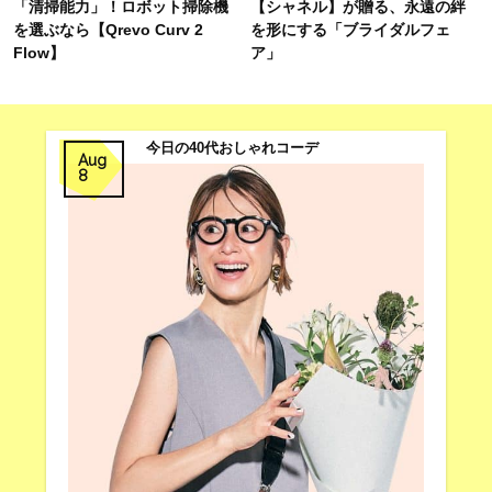
「清掃能力」！ロボット掃除機
【シャネル】が贈る、永遠の絆
を選ぶなら【Qrevo Curv 2
を形にする「ブライダルフェ
Flow】
ア」
今日の40代おしゃれコーデ
Aug
8