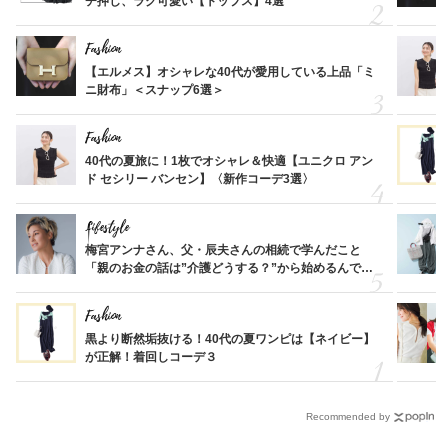
チ押し、ラク可愛い【トップス】4選
Fashion
【エルメス】オシャレな40代が愛用している上品「ミ
ニ財布」＜スナップ6選＞
Fashion
40代の夏旅に！1枚でオシャレ＆快適【ユニクロ アン
ド セシリー バンセン】〈新作コーデ3選〉
Lifestyle
梅宮アンナさん、父・辰夫さんの相続で学んだこと
「親のお金の話は”介護どうする？”から始めるんで
す」父・辰夫さんの相続で学んだこと
Fashion
黒より断然垢抜ける！40代の夏ワンピは【ネイビー】
が正解！着回しコーデ３
Recommended by