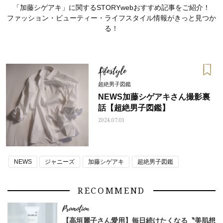
「加藤シゲアキ」に関するSTORYwebおすすめ記事をご紹介！
ファッション・ビューティー・ライフスタイル情報がきっと見つか
る！
Lifestyle
超絶男子図鑑
NEWS加藤シゲアキさん撮影裏
話【超絶男子図鑑】
2024.07.01
NEWS
ジャニーズ
加藤シゲアキ
超絶男子図鑑
ママとパパに贈る「ジェンダーレ
人気の40代髪型・ヘア
ス学」
タログ
RECOMMEND
【高垣麗子さん愛用】毎日続けたくなる〝美肌想