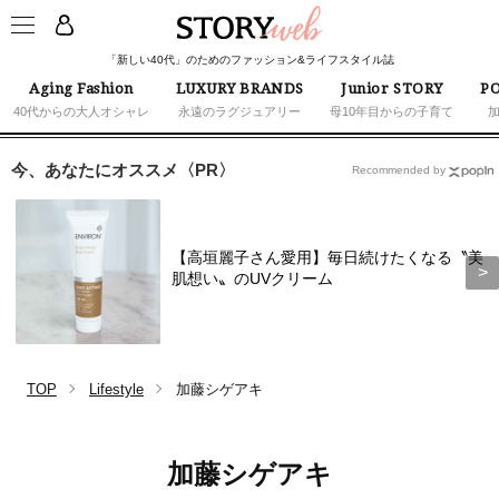
「新しい40代」のためのファッション&ライフスタイル誌
Aging Fashion
LUXURY BRANDS
Junior STORY
PO
40代からの大人オシャレ
永遠のラグジュアリー
母10年目からの子育て
今、あなたにオススメ〈PR〉
Recommended by
【高垣麗子さん愛用】毎日続けたくなる〝美
肌想い〟のUVクリーム
TOP
Lifestyle
加藤シゲアキ
加藤シゲアキ