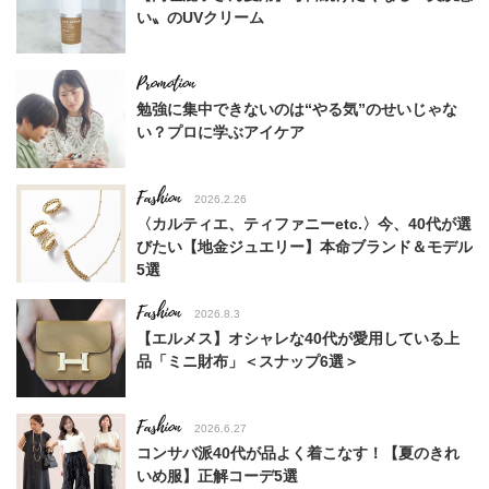
い〟のUVクリーム
勉強に集中できないのは“やる気”のせいじゃな
い？プロに学ぶアイケア
Fashion
2026.2.26
〈カルティエ、ティファニーetc.〉今、40代が選
びたい【地金ジュエリー】本命ブランド＆モデル
5選
Fashion
2026.8.3
【エルメス】オシャレな40代が愛用している上
品「ミニ財布」＜スナップ6選＞
Fashion
2026.6.27
コンサバ派40代が品よく着こなす！【夏のきれ
いめ服】正解コーデ5選