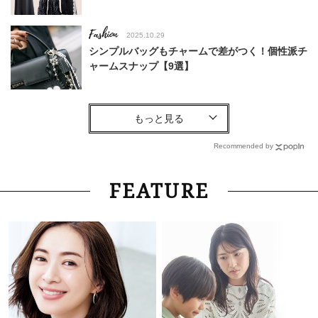
Fashion
2025.10.29
シンプルバッグもチャームで差がつく！個性派チ
ャームスナップ【9選】
Lifestyle
2026.7.21
サムギョプサルだけじゃない！【ソウル旅行】最
新「肉グルメ」7選。大人の舌がうなる名店
Recommended by
Lifestyle
2026.8.5
FEATURE
梅宮アンナさん「子育てをした記憶がないんで
す」娘モモカさんと“一緒に成長した”親子関係
Fashion
2026.8.5
「40代カジュアル派」も秋まで使える！おでか
けで華やぐ【ほの甘トップス】4選