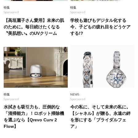
Fashion
2026.6.16
特集
特集
Sponsored
Sponsored
【ZARA】トレンドの「レース」で40代が品よく
垢抜ける選び方のコツは？
【高垣麗子さん愛用】未来の肌
学校も遊びもデジタル化する
のために。毎日続けたくなる
今、子どもの疲れ目をどうケア
〝美肌想い〟のUVクリーム
する!?
Fashion
2026.8.2
大草直子さんがおすすめ！【ワイドパンツ派】の
コーデが垢抜ける「ブラウン名品」2選
Fashion
2026.7.31
ラク可愛いのに「オールシーズン着回し」が叶
う！40代が1着持っておきたい【セットアップ】
名品は？〈大草直子さん推し〉
特集
NEWS
Sponsored
Sponsored
水拭きも吸引力も、圧倒的な
今の私に、そして未来の私に。
「清掃能力」！ロボット掃除機
【シャネル】が贈る、永遠の絆
を選ぶなら【Qrevo Curv 2
を形にする「ブライダルフェ
Flow】
ア」