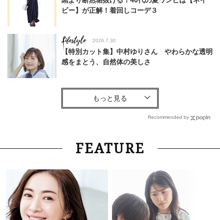
ビー】が正解！着回しコーデ３
Lifestyle
2026.7.30
【特別カット集】中村ゆりさん やわらかな透明
感をまとう、自然体の美しさ
Fashion
2026.8.4
40代、体形がキレイ見えする【上品オールイン
ワン】が流行中！スタッフが今欲しい名品
Recommended by
Fashion
2026.8.4
FEATURE
【夏のデニムコーデ】40代は「柔らかデニム×サ
ンダル」が最適解！軽やかに”洒落る”ワザは？
Lifestyle
2026.8.7
〈発酵食、ケジャンetc.〉「上質＆絶品ごはん」
だけ！大人の韓国旅におすすめグルメ⑥