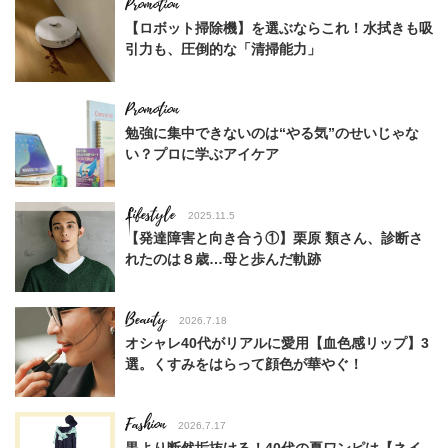
【ロボット掃除機】を選ぶならこれ！水拭きも吸
引力も、圧倒的な「清掃能力」
勉強に集中できないのは“やる気”のせいじゃな
い？プロに学ぶアイケア
Lifestyle
2025.11.5
【発達障害と向き合う①】栗原 類さん、診断さ
れたのは８歳…母と歩んだ軌跡
Beauty
2026.7.18
オシャレ40代がリアルに愛用【血色感リップ】3
選。くすみをはらって顔色が華やぐ！
Fashion
2026.7.17
黒より断然垢抜ける！40代の夏ワンピは【ネイ