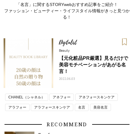
「名言」に関するSTORYwebおすすめ記事をご紹介！
ファッション・ビューティー・ライフスタイル情報がきっと見つか
る！
Digitalist
Beauty
【元化粧品PR厳選】見るだけで
美容モチベーションがあがる名
言！
2022.06.03
CHANEL（シャネル）
アネフォー
アネフォースキンケア
おすす
ママとパパに贈る「ジェンダーレ
人気の40代髪型・ヘア
ス学」
タログ
アラフォー
アラフォースキンケア
名言
美容名言
RECOMMEND