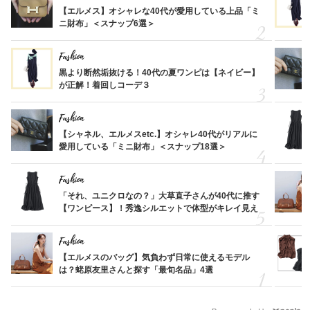
【エルメス】オシャレな40代が愛用している上品「ミ
ニ財布」＜スナップ6選＞
Fashion
黒より断然垢抜ける！40代の夏ワンピは【ネイビー】
が正解！着回しコーデ３
Fashion
【シャネル、エルメスetc.】オシャレ40代がリアルに
愛用している「ミニ財布」＜スナップ18選＞
Fashion
「それ、ユニクロなの？」大草直子さんが40代に推す
【ワンピース】！秀逸シルエットで体型がキレイ見え
Fashion
【エルメスのバッグ】気負わず日常に使えるモデル
は？蛯原友里さんと探す「最旬名品」4選