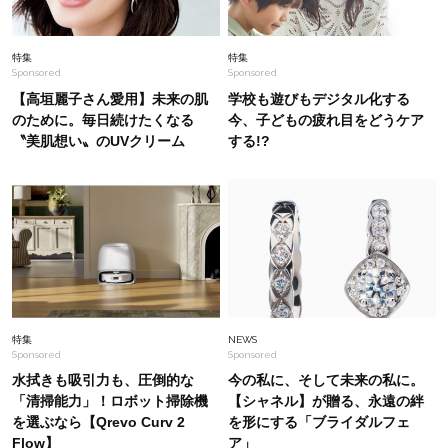
Fashion
2026.8.7
特集
特集
Sponsored
Sponsored
とにかく履き心地が良い！【神シューズ】2選。
スタイリストが激推しする名品
【高垣麗子さん愛用】未来の肌
学校も遊びもデジタル化する
のために。毎日続けたくなる
今、子どもの疲れ目をどうケア
〝美肌想い〟のUVクリーム
する!?
Fashion
2026.8.6
夏休みの集まり、ランチ会に！気張らず華やぐ
【ほぼ黒アイテム】がちょうどいい！〈3選〉
Fashion
2026.8.1
【パテック・フィリップ】の「洗練ウォッチ」に
新色が！40代の手元に知的さを纏う名品
特集
NEWS
Sponsored
Sponsored
水拭きも吸引力も、圧倒的な
今の私に、そして未来の私に。
「清掃能力」！ロボット掃除機
【シャネル】が贈る、永遠の絆
を選ぶなら【Qrevo Curv 2
を形にする「ブライダルフェ
Flow】
ア」