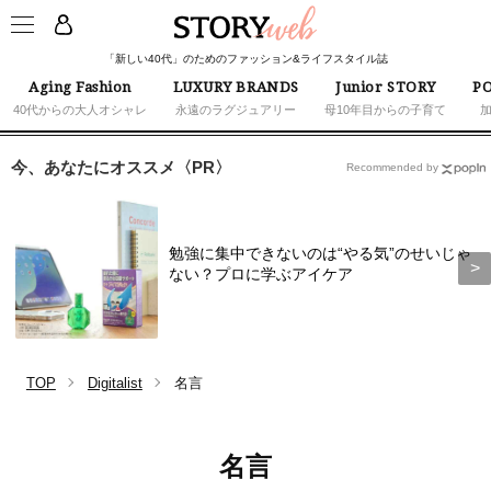
「新しい40代」のためのファッション&ライフスタイル誌
Aging Fashion
LUXURY BRANDS
Junior STORY
PO
40代からの大人オシャレ
永遠のラグジュアリー
母10年目からの子育て
今、あなたにオススメ〈PR〉
Recommended by
勉強に集中できないのは“やる気”のせいじゃ
ない？プロに学ぶアイケア
TOP
Digitalist
名言
名言