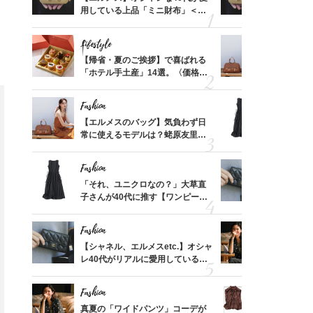
価格
用している上品「ミニ財布」＜ス
用している
？
ナップ6選＞
ナップ6選
Lifestyle
Fashion
時間ゼ
【帰省・夏のご挨拶】で喜ばれる
【エルメス
正解ス
「ホテル手土産」14選。〈価格
常に使える
別〉センスが伝わる逸品は？
んと探す「
Fashion
Fashion
る【お
【エルメスのバッグ】気負わず日
「それ、ユ
買える
常に使えるモデルは？蛯原友里さ
子さんが4
れる名
んと探す「最旬名品」4選
ス】！秀逸
レイ見え
Fashion
Fashion
てから
「それ、ユニクロなの？」大草直
【シャネル、
く」俳
子さんが40代に推す【ワンピー
レ40代が
思い
ス】！秀逸シルエットで体型がキ
「ミニ財布
レイ見え
Fashion
Fashion
さんの
【シャネル、エルメスetc.】オシャ
真夏の「ワ
金の話
レ40代がリアルに愛用している
華やぐ！大
めるん
「ミニ財布」＜スナップ18選＞
めトップス
で学ん
Fashion
Fashion
Fashion
Beauty
摘出手
真夏の「ワイドパンツ」コーデが
40代「パ