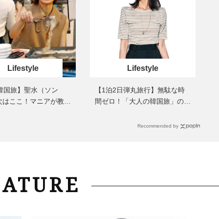
マ・くぼみ・まつ毛〉に！【悩み
除」が【総合運】に効く理
別・名品まとめ】
〈26年夏の開運アクション
Lifestyle
Lifestyle
代韓国旅】聖水（ソン
【1泊2日弾丸旅行】無駄な時
次はここ！マニアが教え
間ゼロ！「大人の韓国旅」の大
人向け最新エリア⑤」
正解スケジュールは？
Recommended by
EATURE