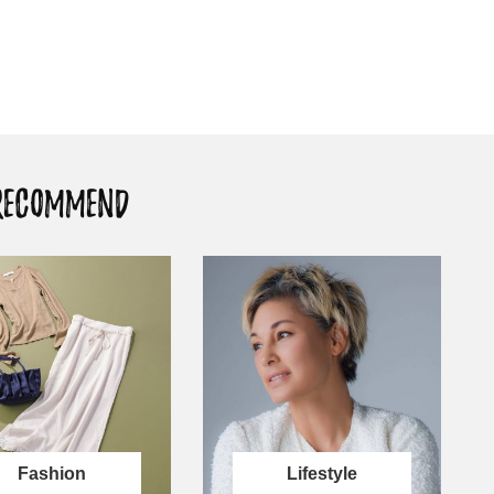
白アイテム】10選！40代以上は朝
「ホテル手土産」14選。〈
晩の「即効集中ケア」に頼る！
別〉センスが伝わる逸品は
Beauty
Lifestyle
「夕方から目力が落ちる…」40代
【1泊2日弾丸旅行】無駄な
へ！石井美穂さんが推薦【名品ア
ロ！「大人の韓国旅」の大
イクリーム】3選
ケジュールは？
Beauty
Lifestyle
40代、翌朝の肌が見違える！夏の
〈元社長秘書〉内緒で教え
RECOMMEND
「ざらつき・ごわつき」をケアす
盆の帰省手土産5選】東京で
る名品2選〈パック・ミスト〉
「また買ってきて」と喜ば
品
Beauty
Lifestyle
40代の透明感を底上げ【毛穴ケ
【特別画像集】「亡くなっ
ア】名品3選！石井美穂さん「60本
憧れの気持ちはますます強
以上愛用中」のものも
優・大和田美帆さん”母との
出”
Beauty
Lifestyle
石井美穂さんおすすめ！40代の
梅宮アンナさん、父・辰夫
「お疲れ顔を救う」美容パック
相続で学んだこと「親のお
は？翌朝の肌に自信がもてる
は”介護どうする？”から始
です」父・辰夫さんの相続
Beauty
Lifestyle
だこと
Fashion
Lifestyle
酷暑の夏こそ40代が使うべき【美
【梅宮アンナさん】乳がん