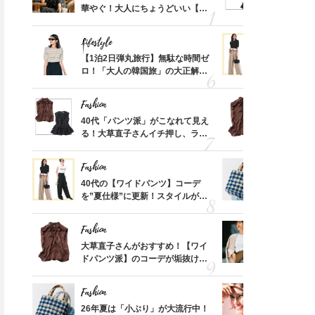
取って
華やぐ！大人にちょうどいい【甘
る！大草直
【1万円台も】コスパ重視の40
たった5分で「たるみをグイッ
そんな
めトップス】5選
可愛い【ト
い
代へ！高見えして気分が上が
と」！美容賢者がリアルに愛用
Lifestyle
Fashion
る、春の「最強バッグ」3つ
する【リフトアップ】美容家電
亡く
【1泊2日弾丸旅行】無駄な時間ゼ
40代の【
3選
ってい
ロ！「大人の韓国旅」の大正解ス
を”夏仕様
を卒業
ケジュールは？
レイ見えす
Fashion
Fashion
さん
40代「パンツ派」がこなれて見え
大草直子さ
、自然
る！大草直子さんイチ押し、ラク
ドパンツ派
可愛い【トップス】4選
「ブラウン
Fashion
Fashion
カ月め
40代の【ワイドパンツ】コーデ
26年夏は
結婚生
を”夏仕様”に更新！スタイルがキ
人と被らな
Lifestyle
Lifestyle
レイ見えする〈コーデ3選〉
選
Fashion
Fashion
梅宮アンナさんご夫婦「その日
中山優馬さん「逃げ出したい
「53
大草直子さんがおすすめ！【ワイ
『ジャケッ
はアンナをどうしても帰したく
朝」もあるけれど、課題と向き
婚のリ
ドパンツ派】のコーデが垢抜ける
正解！普通
なくて」一目惚れから電撃婚ま
合っている時間が、実は一番充
でぶつ
「ブラウン名品」2選
えする【上
で、10日間の秘話
実している
Fashion
Fashion
拭き掃
26年夏は「小ぶり」が大流行中！
1万円台か