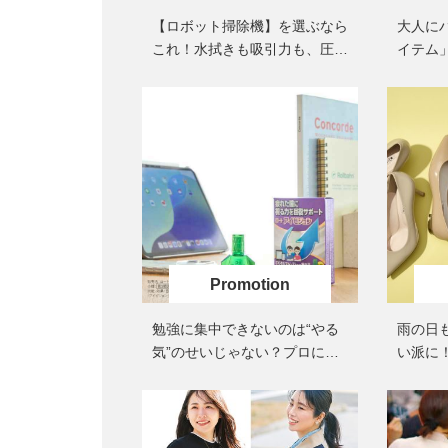
【ロボット掃除機】を選ぶなら
大人に
これ！水拭きも吸引力も、圧倒
イテム
的な「清掃能力」
ト！
勉強に集中できないのは“やる
雨の日
気”のせいじゃない？プロに学
い派に
ぶアイケア
えない