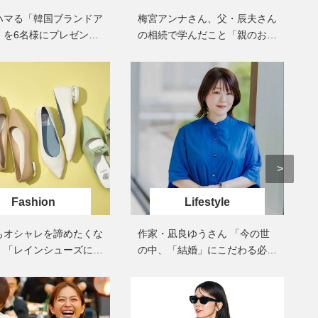
容液・クリーム】「シワ・たるみ
術を経て「残った方の胸も
ハマる「韓国ブランドア
梅宮アンナさん、父・辰夫さん
ケア」はこれ一つでOK！
しまいたい」とすら思う──
」を6名様にプレゼン
の相続で学んだこと「親のお金
声もあることを知ってほし
Beauty
Lifestyle
の話は”介護どうする？”から始
【インナーケア】石井美穂さんが
女優・須藤理彩さん「夫を
めるんです」父・辰夫さんの相
「夏のお守り」に飲む名品。手軽
し、心身不調に。鬱だと思
続で学んだこと
なのに、肌が見違える！
たら…」原因がわかり自責
Beauty
Lifestyle
日焼け止めだけじゃない！40代の
【特別カット集】中村ゆり
肌が明るくなる”朝の時短名
やわらかな透明感をまとう
品”【洗顔＆集中美容液】
体の美しさ
Beauty
Lifestyle
今いちばん垢抜ける「ショートボ
梅宮アンナさん、再婚から8
ブ」SNAP。人気アラフォー読者達
の心境「お互い20年ぶりの
Fashion
Lifestyle
がお手本！
活、正直簡単じゃない」
Beauty
Lifestyle
もオシャレを諦めたくな
作家・凪良ゆうさん 「今の世
目元の「深いたるみ＆くぼみ」に
梅宮アンナさんご夫婦が語る 
！「レインシューズに見
の中、「結婚」にこだわる必要
手応え！プロが選ぶ、話題の名品
歳と60歳、大人同士の電撃
」防水・撥水の靴20選
ありますか――？」
〈５選〉
アル」周囲が驚くほど本音
かることも
Beauty
Lifestyle
40代の“老け見え”目元〈シワ・ク
まずはここだけ！「寝室の