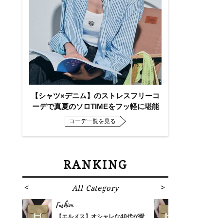
【シャツ×デニム】のストレスフリーコ
ーデで真夏のソロTIMEをフッ軽に堪能
コーデ一覧を見る
RANKING
All Category
Fa
Fashion
Fashion
ばれる
【エルメス】オシャレな40代が愛
【エルメス