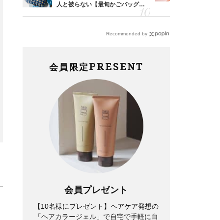
由は？
人と被らない【最旬かごバッグ】6
40代が毎
〉
選
リー」４選
Recommended by
PRESENT
会員限定
Lifestyle
Fashion
【帰省・夏のご挨拶】で喜ばれ
40代の【ワイドパンツ】コー
る「ホテル手土産」14選。
デを”夏仕様”に更新！スタイル
〈価格別〉センスが伝わる逸品
がキレイ見えする〈コーデ3
は？
選〉
会員プレゼント
【10名様にプレゼント】ヘアケア発想の
「ヘアカラージェル」で自宅で手軽に白