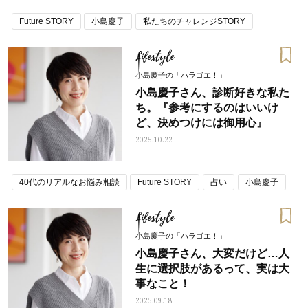
Future STORY
小島慶子
私たちのチャレンジSTORY
Lifestyle
小島慶子の「ハラゴエ！」
小島慶子さん、診断好きな私た
ち。『参考にするのはいいけ
ど、決めつけには御用心』
2025.10.22
40代のリアルなお悩み相談
Future STORY
占い
小島慶子
Lifestyle
小島慶子の「ハラゴエ！」
小島慶子さん、大変だけど…人
生に選択肢があるって、実は大
事なこと！
2025.09.18