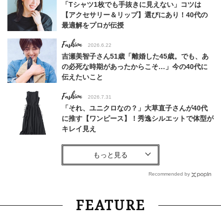
「Tシャツ1枚でも手抜きに見えない」コツは
【アクセサリー＆リップ】選びにあり！40代の
最適解をプロが伝授
Fashion
2026.6.22
吉瀬美智子さん51歳「離婚した45歳。でも、あ
の必死な時期があったからこそ…」今の40代に
伝えたいこと
Fashion
2026.7.31
「それ、ユニクロなの？」大草直子さんが40代
に推す【ワンピース】！秀逸シルエットで体型が
キレイ見え
Fashion
2026.6.26
初夏はこれさえあれば！40代は【淡色ワンピ】
で即涼しげ＆上品見え〈3選〉
Recommended by
Fashion
2026.4.16
FEATURE
カジュアルすぎないが正解！40代が日常も通勤