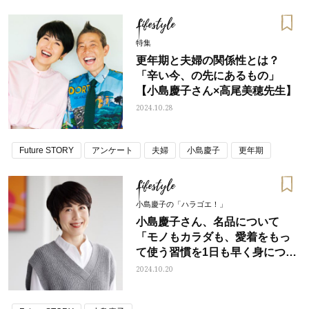
Lifestyle
特集
更年期と夫婦の関係性とは？
「辛い今、の先にあるもの」
【小島慶子さん×高尾美穂先生】
2024.10.28
Future STORY
アンケート
夫婦
小島慶子
更年期
Lifestyle
小島慶子の「ハラゴエ！」
小島慶子さん、名品について
「モノもカラダも、愛着をもっ
て使う習慣を1日も早く身につけ
るのが最大の投資」
2024.10.20