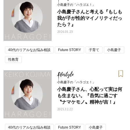
小島慶子の「ハラゴエ！」
小島慶子さんと考える『もしも
我が子が性的マイノリティだっ
たら？』
2026.01.23
40代のリアルなお悩み相談
Future STORY
子育て
小島慶子
性教育
Lifestyle
小島慶子の「ハラゴエ！」
小島慶子さん、心配って実は何
も生まない。『呑気に過ごす
〝ナマケモノ〟精神が吉！』
2025.12.22
40代のリアルなお悩み相談
Future STORY
小島慶子