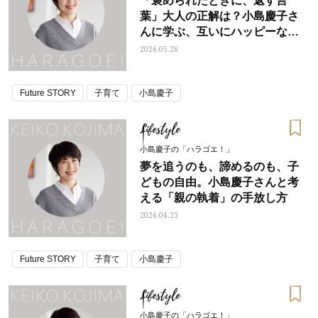
「褒められたときに、返す言
葉」大人の正解は？小島慶子さ
んに学ぶ、互いにハッピーな応
え方
2026.05.26
Future STORY
子育て
小島慶子
Lifestyle
小島慶子の「ハラゴエ！」
夢を追うのも、諦めるのも、子
どもの自由。小島慶子さんと考
える「親の執着」の手放し方
2026.04.23
Future STORY
子育て
小島慶子
Lifestyle
小島慶子の「ハラゴエ！」