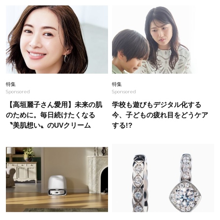
も使える【きちんと見えトップス】8選
Lifestyle
2026.6.29
部活でヘトヘトな日でも手が伸びる！思春期の子
をごはんで応援【優秀レシピ2選】
Lifestyle
2026.6.29
特集
特集
Sponsored
Sponsored
女性の最高責任者は初…JAL航空整備士「極限の
現場。でも、生まれ変わってもまたこの仕事をし
【高垣麗子さん愛用】未来の肌
学校も遊びもデジタル化する
たい」
のために。毎日続けたくなる
今、子どもの疲れ目をどうケア
〝美肌想い〟のUVクリーム
する!?
Fashion
2026.8.6
【シャツ×デニム】のストレスフリーコーデで真
夏のソロTIMEをフッ軽に堪能
Fashion
2026.3.24
デニムに“ワイド以外”のブーム到来！「ゆったり
なのにキレイ見え」で40代の新定番に