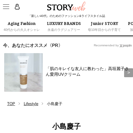
「新しい40代」のためのファッション&ライフスタイル誌
Aging Fashion
LUXURY BRANDS
Junior STORY
PO
40代からの大人オシャレ
永遠のラグジュアリー
母10年目からの子育て
今、あなたにオススメ〈PR〉
Recommended by
「肌のキレイな友人に教わった」高垣麗子さ
ん愛用UVクリーム
TOP
Lifestyle
小島慶子
小島慶子