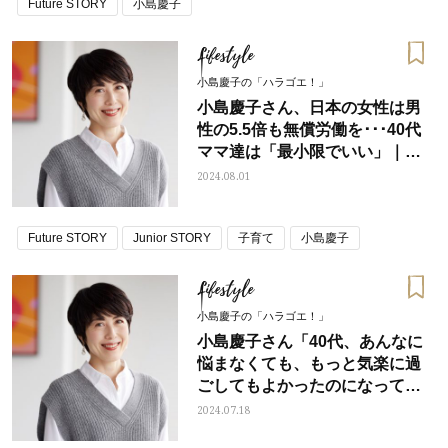
Future STORY
小島慶子
Lifestyle
小島慶子の「ハラゴエ！」
小島慶子さん、日本の女性は男
性の5.5倍も無償労働を･･･40代
ママ達は「最小限でいい」｜連
載エッセイ
2024.08.01
Future STORY
Junior STORY
子育て
小島慶子
Lifestyle
小島慶子の「ハラゴエ！」
小島慶子さん「40代、あんなに
悩まなくても、もっと気楽に過
ごしてもよかったのになって、
よく思うんです」
2024.07.18