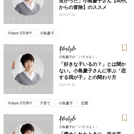
良かった」小島慶子さん【40代
からの冒険】のススメ
2026.07.04
Future STORY
小島慶子
Lifestyle
小島慶子の「ハラゴエ！」
「好きな子いるの？」とは聞か
ない。小島慶子さんに学ぶ「恋
する我が子」との関わり方
2026.06.30
Future STORY
子育て
小島慶子
恋愛
Lifestyle
小島慶子の「ハラゴエ！」