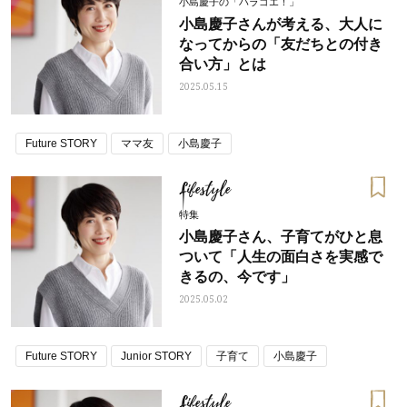
小島慶子の「ハラゴエ！」
小島慶子さんが考える、大人に
なってからの「友だちとの付き
合い方」とは
2025.05.15
Future STORY
ママ友
小島慶子
Lifestyle
特集
小島慶子さん、子育てがひと息
ついて「人生の面白さを実感で
きるの、今です」
2025.05.02
Future STORY
Junior STORY
子育て
小島慶子
Lifestyle