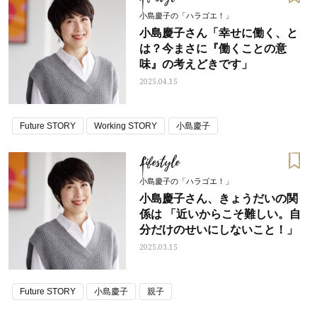
小島慶子の「ハラゴエ！」
小島慶子さん「幸せに働く、と
は？今まさに『働くことの意
味』の考えどきです」
2025.04.15
Future STORY
Working STORY
小島慶子
Lifestyle
小島慶子の「ハラゴエ！」
小島慶子さん、きょうだいの関
係は 「近いからこそ難しい。自
分だけのせいにしないこと！」
2025.03.15
Future STORY
小島慶子
親子