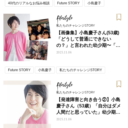
40代のリアルなお悩み相談
Future STORY
小島慶子
Lifestyle
私たちのチャレンジSTORY
【画像集】小島慶子さん(53歳)
「どうして普通にできない
の？」と言われた幼少期〜「人
気者」と呼ばれるまで
2025.11.06
Future STORY
小島慶子
私たちのチャレンジSTORY
Lifestyle
私たちのチャレンジSTORY
【発達障害と向き合う②】小島
慶子さん（53歳）「自分はダメ
人間だと思っていた」幼少期か
らの霧が晴れた瞬間
2025.11.06