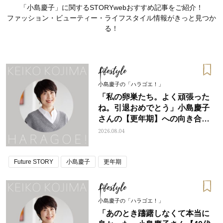
「小島慶子」に関するSTORYwebおすすめ記事をご紹介！
ファッション・ビューティー・ライフスタイル情報がきっと見つか
る！
Lifestyle
小島慶子の「ハラゴエ！」
「私の卵巣たち。よく頑張った
ね。引退おめでとう」小島慶子
さんの【更年期】への向き合い
方
2026.08.04
Future STORY
小島慶子
更年期
ママとパパに贈る「ジェンダーレ
人気の40代髪型・ヘア
ス学」
タログ
Lifestyle
小島慶子の「ハラゴエ！」
「あのとき躊躇しなくて本当に