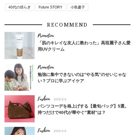
40代の揺らぎ
Future STORY
小島慶子
RECOMMEND
「肌のキレイな友人に教わった」高垣麗子さん愛
用UVクリーム
勉強に集中できないのは“やる気”のせいじゃな
い？プロに学ぶアイケア
Fashion
2026.8.6
パンツコーデを格上げする【最旬バッグ】5選。
持つだけで40代が華やぐ”素材”は？
Fashion
2026.8.8