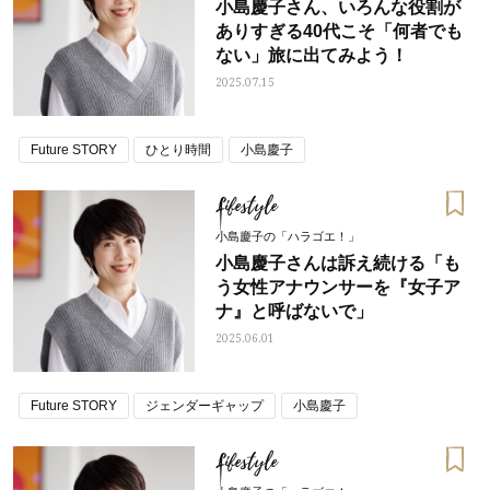
小島慶子さん、いろんな役割が
ありすぎる40代こそ「何者でも
ない」旅に出てみよう！
2025.07.15
Future STORY
ひとり時間
小島慶子
Lifestyle
小島慶子の「ハラゴエ！」
小島慶子さんは訴え続ける「も
う女性アナウンサーを『女子ア
ナ』と呼ばないで」
2025.06.01
Future STORY
ジェンダーギャップ
小島慶子
Lifestyle