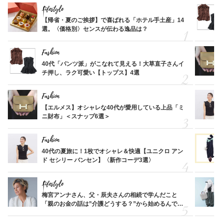
Lifestyle
【帰省・夏のご挨拶】で喜ばれる「ホテル手土産」14
選。〈価格別〉センスが伝わる逸品は？
Fashion
40代「パンツ派」がこなれて見える！大草直子さんイ
チ押し、ラク可愛い【トップス】4選
Fashion
【エルメス】オシャレな40代が愛用している上品「ミ
ニ財布」＜スナップ6選＞
Fashion
40代の夏旅に！1枚でオシャレ＆快適【ユニクロ アン
ド セシリー バンセン】〈新作コーデ3選〉
Lifestyle
梅宮アンナさん、父・辰夫さんの相続で学んだこと
「親のお金の話は”介護どうする？”から始めるんで
す」父・辰夫さんの相続で学んだこと