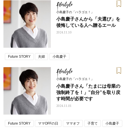
Lifestyle
小島慶子の「ハラゴエ！」
小島慶子さんから「夫選び」を
後悔している人へ贈るエール
2024.11.10
Future STORY
夫婦
小島慶子
Lifestyle
小島慶子の「ハラゴエ！」
小島慶子さん「たまには母業の
強制終了を！」”自分”を取り戻
す時間が必要です
2024.11.01
Future STORY
ママOFFの日
ママオフ
子育て
小島慶子