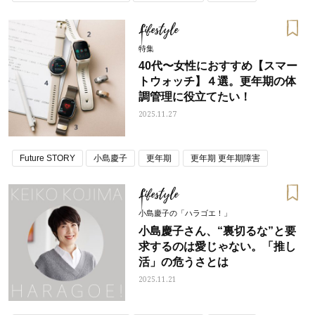
Lifestyle
特集
40代〜女性におすすめ【スマー
トウォッチ】４選。更年期の体
調管理に役立てたい！
2025.11.27
Future STORY
小島慶子
更年期
更年期 更年期障害
Lifestyle
小島慶子の「ハラゴエ！」
小島慶子さん、“裏切るな”と要
求するのは愛じゃない。「推し
活」の危うさとは
2025.11.21