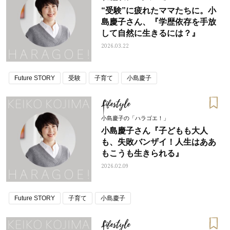
“受験”に疲れたママたちに。小
島慶子さん、『学歴依存を手放
して自然に生きるには？』
2026.03.22
Future STORY
受験
子育て
小島慶子
Lifestyle
小島慶子の「ハラゴエ！」
小島慶子さん『子どもも大人
も、失敗バンザイ！人生はああ
もこうも生きられる』
2026.02.09
Future STORY
子育て
小島慶子
Lifestyle