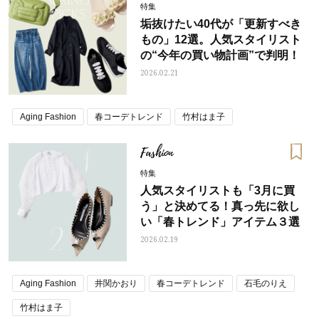
特集
垢抜けたい40代が「更新すべき
もの」12選。人気スタイリスト
の“今年の買い物計画”で判明！
2026.02.21
Aging Fashion
春コーデトレンド
竹村はま子
Fashion
特集
人気スタイリストも「3月に買
う」と決めてる！真っ先に欲し
い「春トレンド」アイテム３選
2026.02.19
Aging Fashion
井関かおり
春コーデトレンド
石毛のりえ
竹村はま子