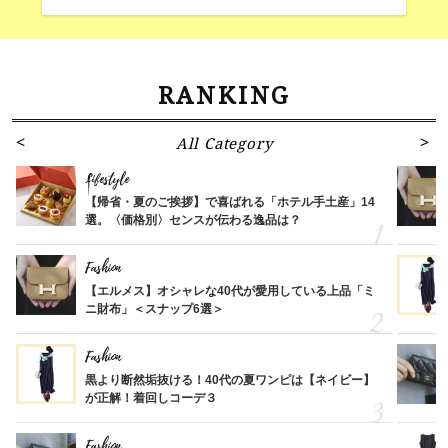
RANKING
All Category
Lifestyle
【帰省・夏のご挨拶】で喜ばれる「ホテル手土産」14
選。〈価格別〉センスが伝わる逸品は？
Fashion
【エルメス】オシャレな40代が愛用している上品「ミ
ニ財布」＜スナップ6選＞
Fashion
黒より断然垢抜ける！40代の夏ワンピは【ネイビー】
が正解！着回しコーデ３
Fashion