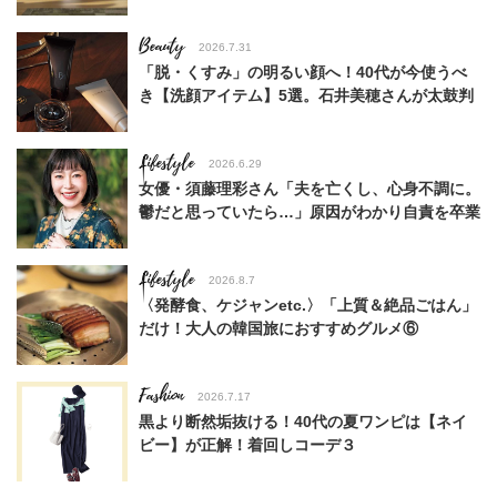
Beauty
2026.7.31
「脱・くすみ」の明るい顔へ！40代が今使うべ
き【洗顔アイテム】5選。石井美穂さんが太鼓判
Lifestyle
2026.6.29
女優・須藤理彩さん「夫を亡くし、心身不調に。
鬱だと思っていたら…」原因がわかり自責を卒業
Lifestyle
2026.8.7
〈発酵食、ケジャンetc.〉「上質＆絶品ごはん」
だけ！大人の韓国旅におすすめグルメ⑥
Fashion
2026.7.17
黒より断然垢抜ける！40代の夏ワンピは【ネイ
ビー】が正解！着回しコーデ３