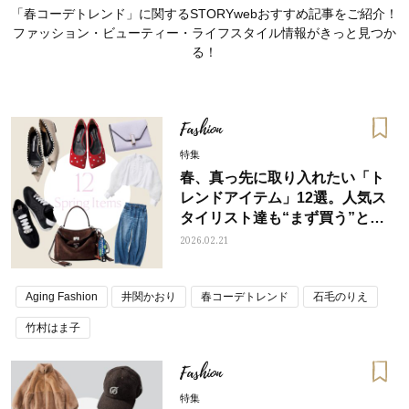
「春コーデトレンド」に関するSTORYwebおすすめ記事をご紹介！
ファッション・ビューティー・ライフスタイル情報がきっと見つか
る！
Fashion
特集
春、真っ先に取り入れたい「ト
レンドアイテム」12選。人気ス
タイリスト達も“まず買う”と宣
言！
2026.02.21
Aging Fashion
井関かおり
春コーデトレンド
石毛のりえ
おすす
ママとパパに贈る「ジェンダーレ
人気の40代髪型・ヘア
ス学」
タログ
竹村はま子
Fashion
特集