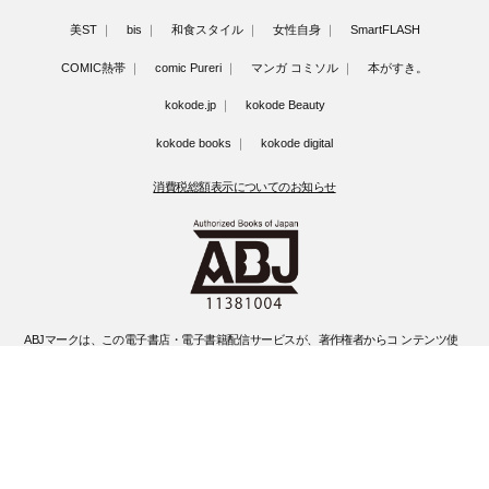
美ST
bis
和食スタイル
女性自身
SmartFLASH
COMIC熱帯
comic Pureri
マンガ コミソル
本がすき。
kokode.jp
kokode Beauty
kokode books
kokode digital
消費税総額表示についてのお知らせ
ABJマークは、この電子書店・電子書籍配信サービスが、著作権者からコ ンテンツ使
用許諾を得た正規版配信サービスであることを示す登録商標(登録 番号 第6091713号)
です。
ABJマークの詳細、ABJマークを掲示しているサービスの一覧はこちらです。
https://aebs.or.jp/
©Kobunsha Co., Ltd. All Rights Reserved.