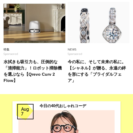
ネルソンさん家の定番【常備菜レシピ】3選！バ
タバタ夏休みに「和えるだけ、漬けるだけ」のあ
と1品
Fashion
2026.7.17
【シャネル、エルメスetc.】オシャレ40代がリア
ルに愛用している「ミニ財布」＜スナップ18選
＞
特集
NEWS
Sponsored
Sponsored
水拭きも吸引力も、圧倒的な
今の私に、そして未来の私に。
「清掃能力」！ロボット掃除機
【シャネル】が贈る、永遠の絆
を選ぶなら【Qrevo Curv 2
を形にする「ブライダルフェ
Flow】
ア」
今日の40代おしゃれコーデ
Aug
7