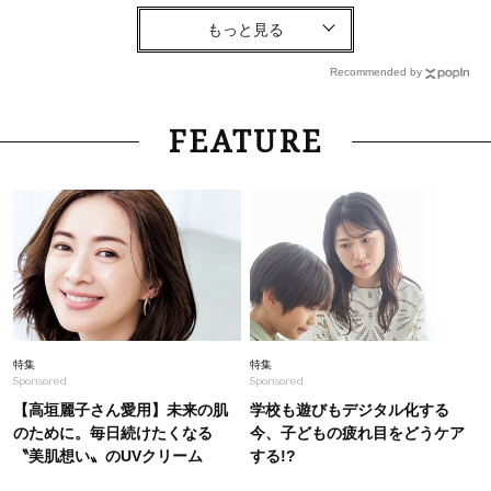
Fashion
2026.1.16
【エルメスのスカーフ】 コーデ3選。巻くより
「着る」がカジュアル派の新定番
Recommended by
Fashion
2026.7.21
FEATURE
「40代、Tシャツが手抜きに見える」を解決！洒
落る【キレイめパンツ】3選
Fashion
2026.2.24
なぜ今「ミニスカ」が40代に人気？“ロンスカ以
上に垢抜ける”と話題のコーデ〈２選〉
Fashion
2026.6.26
特集
特集
Sponsored
Sponsored
「ワンピよりも着回せて、盛れる！」40代の夏
に“上品可愛い”【黒セットアップ】3選
【高垣麗子さん愛用】未来の肌
学校も遊びもデジタル化する
のために。毎日続けたくなる
今、子どもの疲れ目をどうケア
〝美肌想い〟のUVクリーム
する!?
Lifestyle
2026.8.5