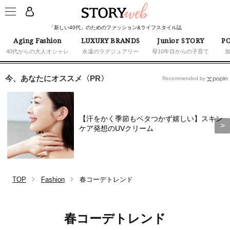
「新しい40代」のためのファッション&ライフスタイル誌
Aging Fashion
LUXURY BRANDS
Junior STORY
PO
40代からの大人オシャレ
永遠のラグジュアリー
母10年目からの子育て
今、あなたにオススメ〈PR〉
Recommended by
【汗をかく季節もベタつかず嬉しい】スキン
ケア発想のUVクリーム
TOP
Fashion
春コーデトレンド
春コーデトレンド