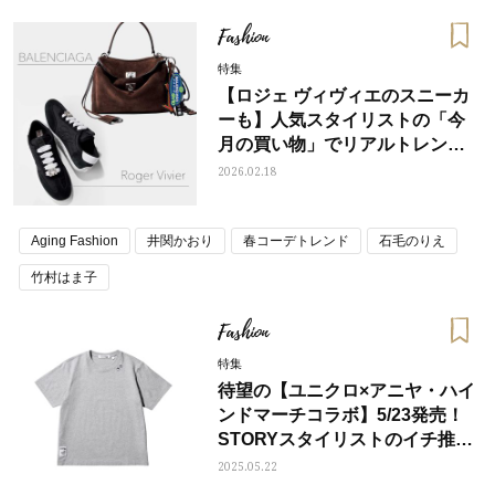
Fashion
特集
【ロジェ ヴィヴィエのスニーカ
ーも】人気スタイリストの「今
月の買い物」でリアルトレンド
判明！
2026.02.18
Aging Fashion
井関かおり
春コーデトレンド
石毛のりえ
竹村はま子
Fashion
特集
待望の【ユニクロ×アニヤ・ハイ
ンドマーチコラボ】5/23発売！
STORYスタイリストのイチ推し
は？
2025.05.22