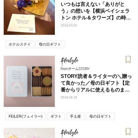
いつもは言えない「ありがと
う」の想いを【横浜ベイシェラ
トン ホテル＆タワーズ】の時間
とともに母にプレゼントしてみ
2024.05.01
た
ホテルステイ
母の日ギフト
Lifestyle
fromチームSTORY
STORY読者＆ライターの＼贈っ
て良かった／母の日ギフト【定
番からリアルに使えるものま
で】10選！
2024.04.29
FEILER(フェイラー)
ギフト
手土産
母の日ギフト
Lifestyle