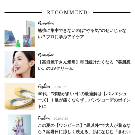
趣味を仕事にする！【趣味キャリ生き方図鑑】主婦や子育てを経て、好き
RECOMMEND
なことを仕事にしている40代のインタビュー
勉強に集中できないのは“やる気”のせいじゃな
い？プロに学ぶアイケア
【高垣麗子さん愛用】毎日続けたくなる〝美肌想
い〟のUVクリーム
Fashion
2026.8.5
40代、”移動が多い日”の最適解は【バレエシュ
ーズ】！足が痛くならず、パンツコーデのポイン
トに
Fashion
2026.7.20
この夏の【ワンピース】“黒以外”で大人が着るな
ら？猛暑日に涼しく映える、肌になじむ「きれい