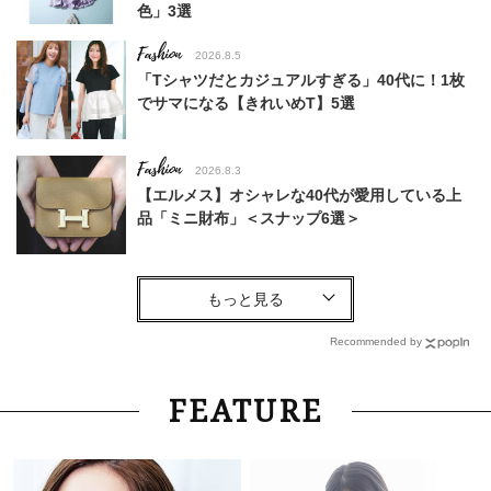
色」3選
Fashion
2026.8.5
「Tシャツだとカジュアルすぎる」40代に！1枚
でサマになる【きれいめT】5選
Fashion
2026.8.3
【エルメス】オシャレな40代が愛用している上
品「ミニ財布」＜スナップ6選＞
Fashion
2026.6.5
【ユニクロだけで】40代の夏旅行がオシャレ＆
快適に！気温別コーデ〈UNIQLO6選〉
Recommended by
Fashion
2026.7.31
FEATURE
大人にハマる「韓国ブランドアイテム」を6名様
にプレゼント！