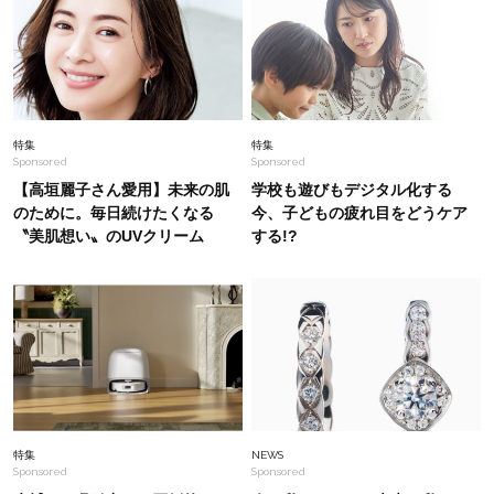
Fashion
2026.6.18
真夏の40代は「ほぼ黒」が正解！【ユニクロ エ
フ・リッソ】で上品に〈新作コーデ3選〉
Fashion
2026.8.1
特集
特集
Sponsored
Sponsored
【人気コーデランキングTOP5】40代夏のパンツ
コーデはレース&ペプラムで甘さをON！
【高垣麗子さん愛用】未来の肌
学校も遊びもデジタル化する
のために。毎日続けたくなる
今、子どもの疲れ目をどうケア
〝美肌想い〟のUVクリーム
する!?
Lifestyle
2026.2.9
梅宮アンナさんご夫婦が語る 「53歳と60歳、大
人同士の電撃婚のリアル」周囲が驚くほど本音で
ぶつかることも
Lifestyle
2026.7.28
【梅宮アンナさん】乳がん摘出手術を経て「残っ
た方の胸も取ってしまいたい」とすら思う──そ
んな声もあることを知ってほしい
特集
NEWS
Sponsored
Sponsored