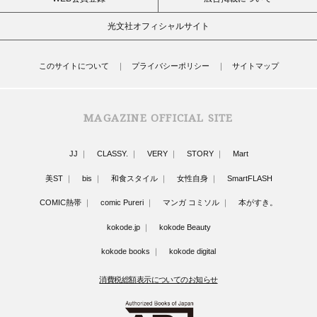
光文社オフィシャルサイト
このサイトについて
プライバシーポリシー
サイトマップ
MAGAZINE OFFICIAL SITE
JJ
CLASSY.
VERY
STORY
Mart
美ST
bis
和食スタイル
女性自身
SmartFLASH
COMIC熱帯
comic Pureri
マンガ コミソル
本がすき。
kokode.jp
kokode Beauty
kokode books
kokode digital
消費税総額表示についてのお知らせ