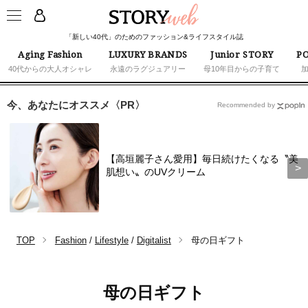
「新しい40代」のためのファッション&ライフスタイル誌
Aging Fashion
LUXURY BRANDS
Junior STORY
PO
40代からの大人オシャレ
永遠のラグジュアリー
母10年目からの子育て
今、あなたにオススメ〈PR〉
Recommended by
【高垣麗子さん愛用】毎日続けたくなる〝美
肌想い〟のUVクリーム
TOP
Fashion
/
Lifestyle
/
Digitalist
母の日ギフト
母の日ギフト