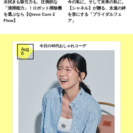
水拭きも吸引力も、圧倒的な
今の私に、そして未来の私に。
「清掃能力」！ロボット掃除機
【シャネル】が贈る、永遠の絆
を選ぶなら【Qrevo Curv 2
を形にする「ブライダルフェ
Flow】
ア」
今日の40代おしゃれコーデ
Aug
6