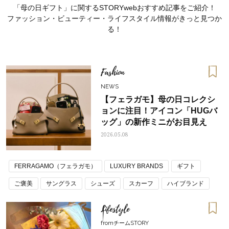
「母の日ギフト」に関するSTORYwebおすすめ記事をご紹介！
ファッション・ビューティー・ライフスタイル情報がきっと見つか
る！
Fashion
NEWS
【フェラガモ】母の日コレクシ
ョンに注目！アイコン「HUGバ
ッグ」の新作ミニがお目見え
2026.05.08
FERRAGAMO（フェラガモ）
LUXURY BRANDS
ギフト
ママとパパに贈る「ジェンダーレ
人気の40代髪型・ヘア
ス学」
タログ
ご褒美
サングラス
シューズ
スカーフ
ハイブランド
ハンドバッグ
ベルト
母の日
母の日ギフト
自分ご褒美
Lifestyle
fromチームSTORY