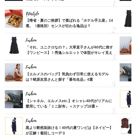
Lifestyle
【帰省・夏のご挨拶】で喜ばれる「ホテル手土産」14
選。〈価格別〉センスが伝わる逸品は？
Fashion
「それ、ユニクロなの？」大草直子さんが40代に推す
【ワンピース】！秀逸シルエットで体型がキレイ見え
Fashion
【エルメスのバッグ】気負わず日常に使えるモデル
は？蛯原友里さんと探す「最旬名品」4選
Fashion
【シャネル、エルメスetc.】オシャレ40代がリアルに
愛用している「ミニ財布」＜スナップ18選＞
Fashion
黒より断然垢抜ける！40代の夏ワンピは【ネイビー】
が正解！着回しコーデ３