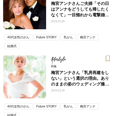
梅宮アンナさんご夫婦「その日
はアンナをどうしても帰したく
なくて」一目惚れから電撃婚ま
で、10日間の秘話
2026.02.09
40代女性のがん
Future STORY
乳がん
梅宮アンナ
結婚式
Lifestyle
特集
梅宮アンナさん「乳房再建をし
ない」という選択の理由。あり
のままの姿のウェディング撮影
に込めた思い
2026.02.09
40代女性のがん
Future STORY
乳がん
梅宮アンナ
結婚式