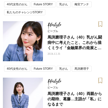
40代女性のがん
Future STORY
乳がん
梅宮アンナ
私たちのチャレンジSTORY
Lifestyle
ピープル
馬渕磨理子さん（40）乳がん闘
病中に考えたこと、これから描
くミライ「金融業界の発展と、
政治にまで目がいくように」
2024.12.31
40代女性のがん
Future STORY
乳がん
馬渕磨理子
Lifestyle
ピープル
馬渕磨理子さん（40）両親から
の期待、葛藤…主語が「私」に
なるまで