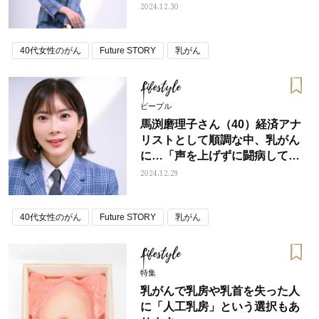
2024.12.30
40代女性のがん
Future STORY
乳がん
Lifestyle
ピープル
馬渕磨理子さん（40）経済アナ
リストとして順調な中、乳がん
に…「声を上げずに闘病してい
る方がいかに多いか知りまし
2024.12.29
た」
40代女性のがん
Future STORY
乳がん
Lifestyle
特集
乳がんで乳房や乳首を失った人
に「人工乳房」という選択もあ