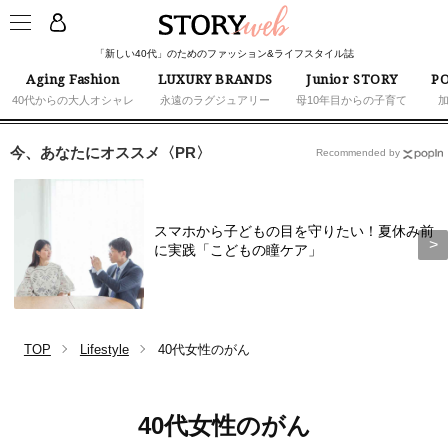
「新しい40代」のためのファッション&ライフスタイル誌
Aging Fashion
LUXURY BRANDS
Junior STORY
PO
40代からの大人オシャレ
永遠のラグジュアリー
母10年目からの子育て
今、あなたにオススメ〈PR〉
Recommended by
スマホから子どもの目を守りたい！夏休み前
に実践「こどもの瞳ケア」
TOP
Lifestyle
40代女性のがん
40代女性のがん