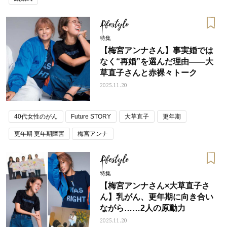
Lifestyle
特集
【梅宮アンナさん】事実婚では
なく“再婚”を選んだ理由——大
草直子さんと赤裸々トーク
2025.11.20
40代女性のがん
Future STORY
大草直子
更年期
更年期 更年期障害
梅宮アンナ
Lifestyle
特集
【梅宮アンナさん×大草直子さ
ん】乳がん、更年期に向き合い
ながら……2人の原動力
2025.11.20