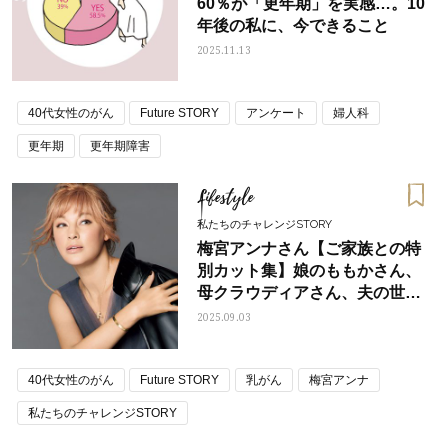
60％が「更年期」を実感…。10
年後の私に、今できること
2025.11.13
40代女性のがん
Future STORY
アンケート
婦人科
更年期
更年期障害
Lifestyle
私たちのチャレンジSTORY
梅宮アンナさん【ご家族との特
別カット集】娘のももかさん、
母クラウディアさん、夫の世継
さん
2025.09.03
40代女性のがん
Future STORY
乳がん
梅宮アンナ
私たちのチャレンジSTORY