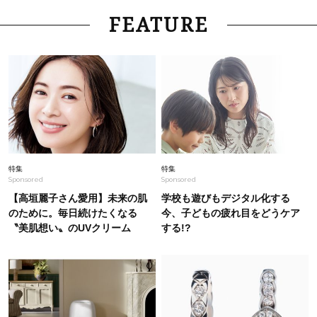
Fashion
2026.7.13
FEATURE
「ノースリーブは着たくない」40代へ。二の腕
をきれいにカバーする【夏トップス】5選
Fashion
2026.4.16
40代・甘コンサバ派にハマる【今どきセットア
ップ】スタイリストが推す〈着回し名品〉２選
Fashion
2026.6.23
特集
特集
Sponsored
Sponsored
今から真夏まで、着回し力No.1【半袖ハオリの
セットアップ】3選。狙うは「黒」！
【高垣麗子さん愛用】未来の肌
学校も遊びもデジタル化する
のために。毎日続けたくなる
今、子どもの疲れ目をどうケア
〝美肌想い〟のUVクリーム
する!?
Lifestyle
2026.8.6
中山優馬さん、姉と話し合って始めた親孝行「親
の年齢も考えて、年に1回くらいは何かしなきゃ
なって」
Fashion
2026.8.2