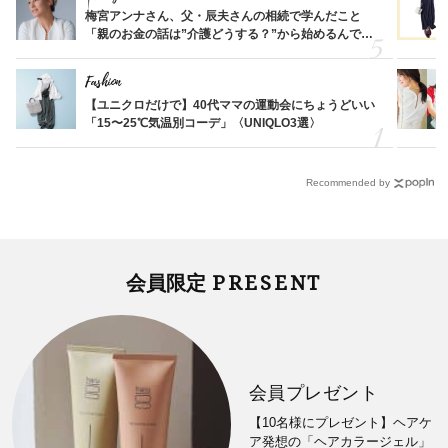
梅宮アンナさん、父・辰夫さんの相続で学んだこと
「親のお金の話は”介護どうする？”から始めるんで
す」父・辰夫さんの相続で学んだこと
Fashion
【ユニクロだけで】40代ママの運動会にちょうどいい
「15〜25℃気温別コーデ」〈UNIQLO3選〉
Recommended by
PRESENT
会員限定
会員プレゼント
【10名様にプレゼント】ヘアケ
ア発想の「ヘアカラージェル」