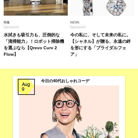
【エルメスのバッグ】気負わず日常に使えるモデ
ルは？蛯原友里さんと探す「最旬名品」4選
特集
NEWS
Sponsored
Sponsored
水拭きも吸引力も、圧倒的な
今の私に、そして未来の私に。
「清掃能力」！ロボット掃除機
【シャネル】が贈る、永遠の絆
を選ぶなら【Qrevo Curv 2
を形にする「ブライダルフェ
Flow】
ア」
今日の40代おしゃれコーデ
Aug
9