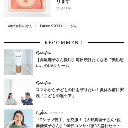
ります
2024.11.08
40代女性のがん
Future STORY
がん
RECOMMEND
【高垣麗子さん愛用】毎日続けたくなる〝美肌想
い〟のUVクリーム
スマホから子どもの目を守りたい！夏休み前に実
践「こどもの瞳ケア」
Fashion
2026.8.7
「Tシャツ苦手」を克服！【大野真理子さん×佐
藤佳菜子さん】”40代コンサバ派”の盛れセット