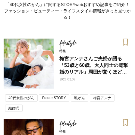
「40代女性のがん」に関するSTORYwebおすすめ記事をご紹介！
ファッション・ビューティー・ライフスタイル情報がきっと見つか
る！
Lifestyle
特集
梅宮アンナさんご夫婦が語る
「53歳と60歳、大人同士の電撃
婚のリアル」周囲が驚くほど本
音でぶつかることも
2026.02.09
40代女性のがん
Future STORY
乳がん
梅宮アンナ
ママとパパに贈る「ジェンダーレ
人気の40代髪型・ヘア
ス学」
タログ
結婚式
Lifestyle
特集