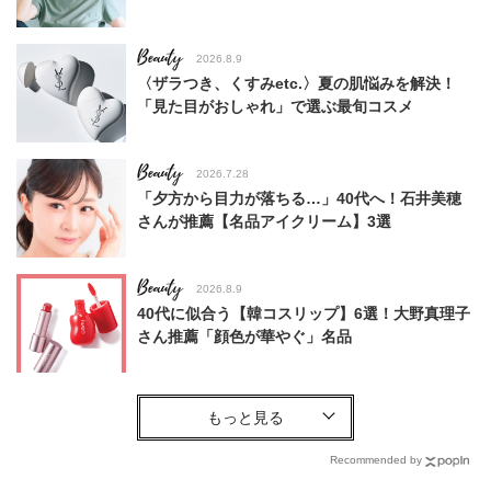
Beauty
2026.8.9
〈ザラつき、くすみetc.〉夏の肌悩みを解決！
「見た目がおしゃれ」で選ぶ最旬コスメ
Beauty
2026.7.28
「夕方から目力が落ちる…」40代へ！石井美穂
さんが推薦【名品アイクリーム】3選
Beauty
2026.8.9
40代に似合う【韓コスリップ】6選！大野真理子
さん推薦「顔色が華やぐ」名品
Fashion
2026.7.3
【ポメラートのリング】甘いだけじゃない！夏こ
そ最高に華やぐ「贅沢カラーストーン」
Recommended by