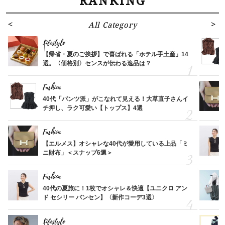
RANKING
All Category
Lifestyle
【帰省・夏のご挨拶】で喜ばれる「ホテル手土産」14
選。〈価格別〉センスが伝わる逸品は？
Fashion
40代「パンツ派」がこなれて見える！大草直子さんイ
チ押し、ラク可愛い【トップス】4選
Fashion
【エルメス】オシャレな40代が愛用している上品「ミ
ニ財布」＜スナップ6選＞
Fashion
40代の夏旅に！1枚でオシャレ＆快適【ユニクロ アン
ド セシリー バンセン】〈新作コーデ3選〉
Lifestyle