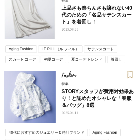
特集
上品さも楽ちんさも譲れない40
代のための「名品サテンスカー
ト」を着回し！
2025.06.26
Aging Fashion
LE PHIL（ル フィル）
サテンスカート
スカート コーデ
初夏コーデ
夏コーデ トレンド
着回し
Fashion
特集
STORYスタッフが費用対効果あ
り！と認めたオシャレな「春服
＆バッグ」8選
2025.04.11
40代におすすめのジュエリー＆時計ブランド
Aging Fashion