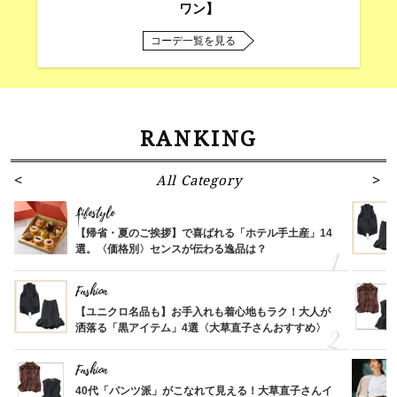
ワン】
コーデ一覧を見る
RANKING
All Category
Lifestyle
【帰省・夏のご挨拶】で喜ばれる「ホテル手土産」14
選。〈価格別〉センスが伝わる逸品は？
Fashion
【ユニクロ名品も】お手入れも着心地もラク！大人が
洒落る「黒アイテム」4選〈大草直子さんおすすめ〉
Fashion
40代「パンツ派」がこなれて見える！大草直子さんイ