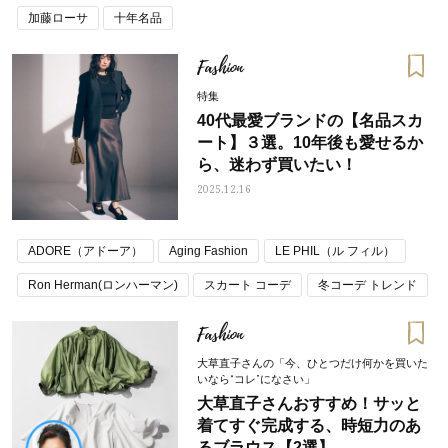
加藤ローサ
十年名品
Fashion
特集
40代最愛ブランドの【名品スカ
ート】３選。10年後も愛せるか
ら、迷わず買いたい！
2025.12.16
ADORE（アドーア）
Aging Fashion
LE PHIL（ル フィル）
Ron Herman(ロンハーマン)
スカート コーデ
冬コーデ トレンド
Fashion
大草直子さんの「今、ひとつだけ何かを買いた
いなら“コレ”になさい」
大草直子さんおすすめ！サッと
着てすぐ完成する、時短力のあ
るブラウス【2選】