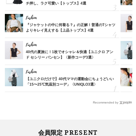
チ押し、ラク可愛い【トップス】4選
Fashion
『ジャケットの中に何着る？』の正解！普通のTシャツ
よりキレイ見えする【上品トップス】4選
Fashion
40代の夏旅に！1枚でオシャレ＆快適【ユニクロ アン
ド セシリー バンセン】〈新作コーデ3選〉
Fashion
【ユニクロだけで】40代ママの運動会にちょうどいい
「15〜25℃気温別コーデ」〈UNIQLO3選〉
Recommended by
PRESENT
会員限定