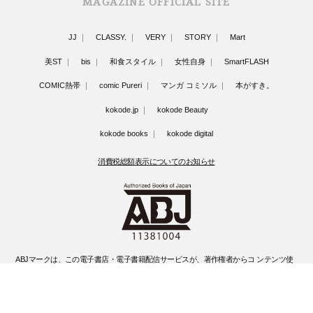
MAGAZINE OFFICIAL SITE
JJ
CLASSY.
VERY
STORY
Mart
美ST
bis
和食スタイル
女性自身
SmartFLASH
COMIC熱帯
comic Pureri
マンガ コミソル
本がすき。
kokode.jp
kokode Beauty
kokode books
kokode digital
消費税総額表示についてのお知らせ
ABJマークは、この電子書店・電子書籍配信サービスが、著作権者からコ ンテンツ使
用許諾を得た正規版配信サービスであることを示す登録商標(登録 番号 第6091713号)
です。
ABJマークの詳細、ABJマークを掲示しているサービスの一覧はこちらです。
https://aebs.or.jp/