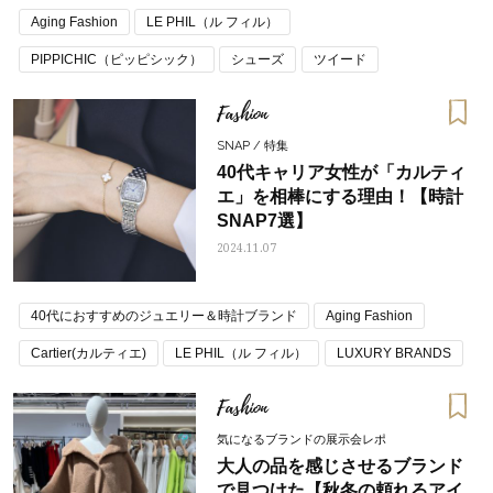
Aging Fashion
LE PHIL（ル フィル）
PIPPICHIC（ピッピシック）
シューズ
ツイード
パンプスコーデ
フラットシューズコーデ
秋コーデ トレンド
Fashion
SNAP / 特集
40代キャリア女性が「カルティ
エ」を相棒にする理由！【時計
SNAP7選】
2024.11.07
40代におすすめのジュエリー＆時計ブランド
Aging Fashion
Cartier(カルティエ)
LE PHIL（ル フィル）
LUXURY BRANDS
Fashion
気になるブランドの展示会レポ
大人の品を感じさせるブランド
で見つけた【秋冬の頼れるアイ