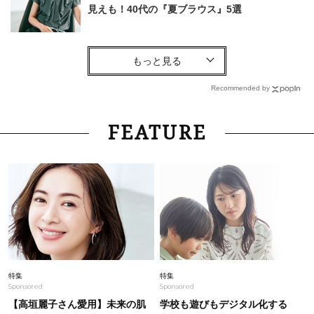
見えも！40代の『夏ブラウス』5選
Fashion
2026.6.5
【ユニクロだけで】40代の夏旅行がオシャレ＆
快適に！気温別コーデ〈UNIQLO6選〉
Recommended by
Beauty
2026.4.2
FEATURE
“初めまして”の印象は「リップ」で決まる！今ど
き40代は【目的別に３色】を使い分け
Fashion
2026.5.2
初夏の旅行にも！きれいめ派40代の「女っぽス
ニーカーコーデ」＜12選＞
Fashion
2026.6.11
特集
特集
Sponsored
Sponsored
40代の夏に！考えなくてもきちんと見える【最
強セットアップ】4選
【高垣麗子さん愛用】未来の肌
学校も遊びもデジタル化する