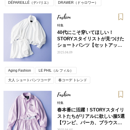
DÉPAREILLÉ（デパリエ）
DRAWER（ドゥロワー）
LE PHIL（ル フィル）
RALPH LAUREN（ラルフローレン）
Fashion
ブランドバッグ
大人 ショートパンツコーデ
春コーデ トレンド
特集
40代にこそ穿いてほしい！
STORYスタイリストが見つけた
ショートパンツ【セットアップ2
選】
2025.04.09
Aging Fashion
LE PHIL（ル フィル）
大人 ショートパンツコーデ
春コーデ トレンド
Fashion
特集
春本番に活躍！STORYスタイリ
ストたちがリアルに欲しい服5選
【ワンピ、パーカ、ブラウス
etc.】
2025.04.05