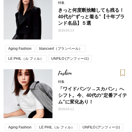
特集
きっと何度断捨離しても残る！
40代が“ずっと着る”【十年ブラ
ンド名品】５選
2026.05.13
Aging Fashion
blancvert（ブランベール）
LE PHIL（ル フィル）
UNFILO (アンフィーロ)
UNITED ARROWS（ユナイテッドアローズ）
加藤ローサ
Fashion
十年名品
特集
「ワイドパンツ→スカパン」へ
シフト。今、40代の“定番アイテ
ム”に変化あり！
2026.05.12
Aging Fashion
LE PHIL（ル フィル）
UNFILO (アンフィーロ)