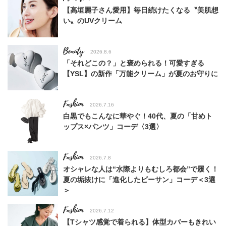
【高垣麗子さん愛用】毎日続けたくなる〝美肌想
い〟のUVクリーム
Beauty
2026.8.6
「それどこの？」と褒められる！可愛すぎる
【YSL】の新作「万能クリーム」が夏のお守りに
Fashion
2026.7.16
白黒でもこんなに華やぐ！40代、夏の「甘めト
ップス×パンツ」コーデ〈3選〉
Fashion
2026.7.8
オシャレな人は“水際よりもむしろ都会”で履く！
夏の垢抜けに「進化したビーサン」コーデ＜3選
＞
Fashion
2026.7.12
【Tシャツ感覚で着られる】体型カバーもきれい