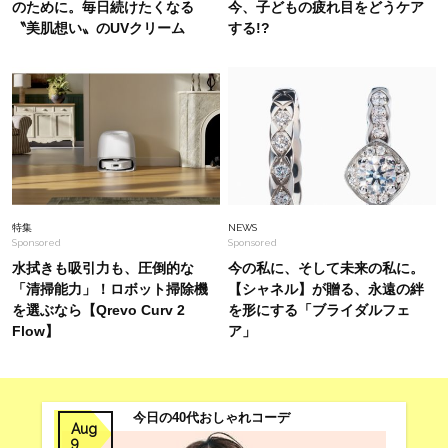
のために。毎日続けたくなる
今、子どもの疲れ目をどうケア
〝美肌想い〟のUVクリーム
する!?
Lifestyle
2025.12.27
梅宮アンナさん、夫・世継さんからもらう1番嬉
しいプレゼントとは？「我が子のように大事にし
ています」
Fashion
2026.6.15
40代の“褒められる”【Tシャツ×デニム】コーデ
４選。ジレやカーデでこなれ盛り！
特集
NEWS
Sponsored
Sponsored
水拭きも吸引力も、圧倒的な
今の私に、そして未来の私に。
「清掃能力」！ロボット掃除機
【シャネル】が贈る、永遠の絆
を選ぶなら【Qrevo Curv 2
を形にする「ブライダルフェ
Flow】
ア」
今日の40代おしゃれコーデ
Aug
9