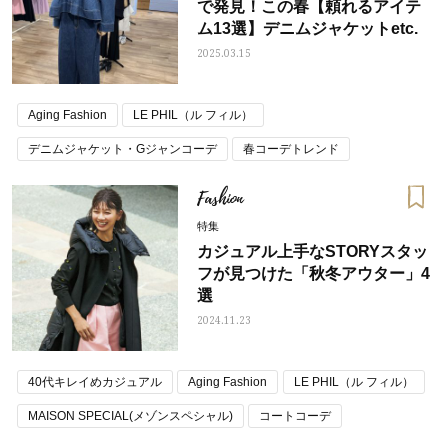
で発見！この春【頼れるアイテ
ム13選】デニムジャケットetc.
2025.03.15
Aging Fashion
LE PHIL（ル フィル）
デニムジャケット・Gジャンコーデ
春コーデトレンド
Fashion
特集
カジュアル上手なSTORYスタッ
フが見つけた「秋冬アウター」4
選
2024.11.23
40代キレイめカジュアル
Aging Fashion
LE PHIL（ル フィル）
MAISON SPECIAL(メゾンスペシャル)
コートコーデ