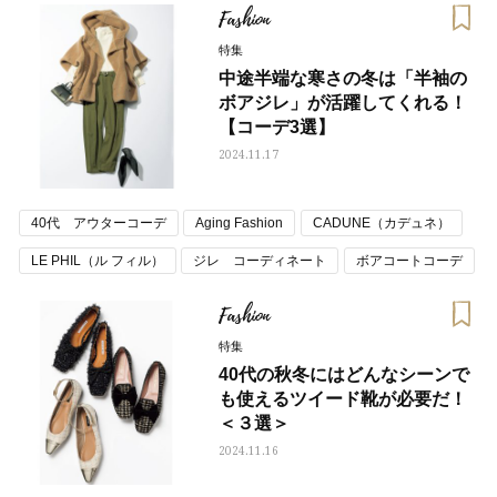
冬コーデ トレンド
大人カジュアル
大人カジュアルコーデ
Fashion
秋コーデ トレンド
特集
中途半端な寒さの冬は「半袖の
ボアジレ」が活躍してくれる！
【コーデ3選】
2024.11.17
40代 アウターコーデ
Aging Fashion
CADUNE（カデュネ）
LE PHIL（ル フィル）
ジレ コーディネート
ボアコートコーデ
冬コーデ トレンド
秋コーデ トレンド
Fashion
特集
40代の秋冬にはどんなシーンで
も使えるツイード靴が必要だ！
＜３選＞
2024.11.16