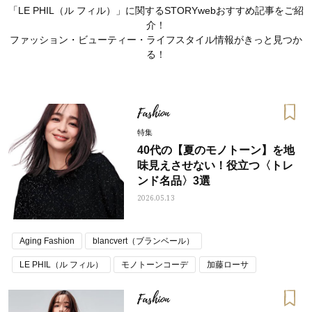
「LE PHIL（ル フィル）」に関するSTORYwebおすすめ記事をご紹
介！
ファッション・ビューティー・ライフスタイル情報がきっと見つか
る！
Fashion
特集
40代の【夏のモノトーン】を地
味見えさせない！役立つ〈トレ
ンド名品〉3選
2026.05.13
ママとパパに贈る「ジェンダーレ
人気の40代髪型・ヘア
Aging Fashion
blancvert（ブランベール）
ス学」
タログ
LE PHIL（ル フィル）
モノトーンコーデ
加藤ローサ
十年名品
Fashion