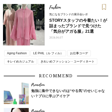
マシュマロ体型
ロゴTシャツコーデ
ワンピース コーデ
Fashion
秋コーデ トレンド
野呂佳代
気になるブランドの展示会レポ
STORYスタッフの今着たい！が
詰まったブランドで見つけた
「気分がアガる服」21選
2024.06.07
Aging Fashion
LE PHIL（ル フィル）
お仕事コーデ
キレイめカジュアル
きれいめファッション・コーディネート
通勤コーデ
RECOMMEND
勉強に集中できないのは“やる気”のせいじゃな
い？プロに学ぶアイケア