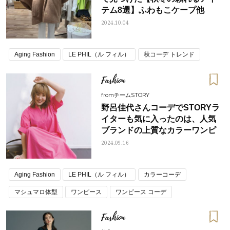
テム8選】ふわもこケープ他
2024.10.04
Aging Fashion
LE PHIL（ル フィル）
秋コーデ トレンド
Fashion
fromチームSTORY
野呂佳代さんコーデでSTORYラ
イターも気に入ったのは、人気
ブランドの上質なカラーワンピ
2024.09.16
Aging Fashion
LE PHIL（ル フィル）
カラーコーデ
マシュマロ体型
ワンピース
ワンピース コーデ
Fashion