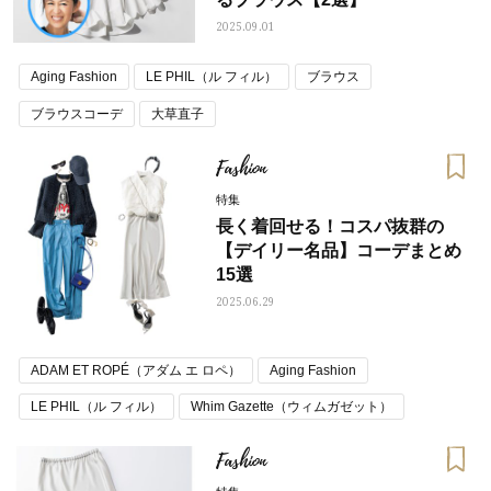
2025.09.01
Aging Fashion
LE PHIL（ル フィル）
ブラウス
ブラウスコーデ
大草直子
Fashion
特集
長く着回せる！コスパ抜群の
【デイリー名品】コーデまとめ
15選
2025.06.29
ADAM ET ROPÉ（アダム エ ロペ）
Aging Fashion
LE PHIL（ル フィル）
Whim Gazette（ウィムガゼット）
初夏コーデ
夏コーデ トレンド
着回し
Fashion