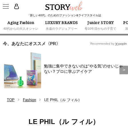
「新しい40代」のためのファッション&ライフスタイル誌
Aging Fashion
LUXURY BRANDS
Junior STORY
PO
40代からの大人オシャレ
永遠のラグジュアリー
母10年目からの子育て
今、あなたにオススメ〈PR〉
Recommended by
勉強に集中できないのは“やる気”のせいじゃ
ない？プロに学ぶアイケア
TOP
Fashion
LE PHIL（ル フィル）
LE PHIL（ル フィル）