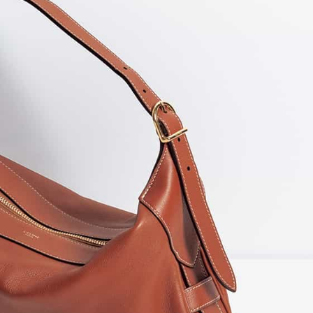
Beauty
Lifestyle
26年夏、石井美穂さん厳選の【美
【1泊2日弾丸旅行】無駄な
白アイテム】10選！40代以上は朝
ロ！「大人の韓国旅」の大
晩の「即効集中ケア」に頼る！
ケジュールは？
Beauty
Lifestyle
「夕方から目力が落ちる…」40代
【帰省・夏のご挨拶】で喜
へ！石井美穂さんが推薦【名品ア
「ホテル手土産」14選。〈
イクリーム】3選
別〉センスが伝わる逸品は
Beauty
Lifestyle
40代の透明感を底上げ【毛穴ケ
〈元社長秘書〉内緒で教え
ア】名品3選！石井美穂さん「60本
盆の帰省手土産5選】東京で
以上愛用中」のものも
「また買ってきて」と喜ば
品
Beauty
Lifestyle
【インナーケア】石井美穂さんが
【特別画像集】「亡くなっ
「夏のお守り」に飲む名品。手軽
憧れの気持ちはますます強
なのに、肌が見違える！
優・大和田美帆さん”母との
出”
Beauty
Lifestyle
40代、翌朝の肌が見違える！夏の
女優・須藤理彩さん「夫を
「ざらつき・ごわつき」をケアす
し、心身不調に。鬱だと思
る名品2選〈パック・ミスト〉
たら…」原因がわかり自責