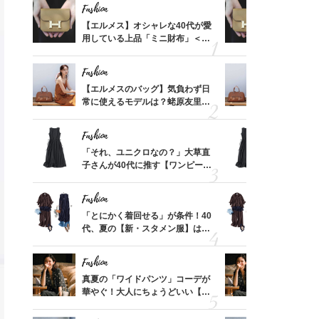
Fashion
Fashion
時間ゼ
【エルメス】オシャレな40代が愛
【エルメス
正解ス
用している上品「ミニ財布」＜ス
用している
ナップ6選＞
ナップ6選
Fashion
Fashion
ばれる
【エルメスのバッグ】気負わず日
【エルメス
価格
常に使えるモデルは？蛯原友里さ
常に使える
？
んと探す「最旬名品」4選
んと探す「
Fashion
Fashion
る【お
「それ、ユニクロなの？」大草直
「それ、ユ
買える
子さんが40代に推す【ワンピー
子さんが4
れる名
ス】！秀逸シルエットで体型がキ
ス】！秀逸
レイ見え
レイ見え
Fashion
Fashion
てから
「とにかく着回せる」が条件！40
「とにかく
く」俳
代、夏の【新・スタメン服】はこ
代、夏の【
思い
れ！〈ワンピ、セットアップコー
れ！〈ワン
デ9選〉
デ9選〉
Fashion
Fashion
亡く
真夏の「ワイドパンツ」コーデが
真夏の「ワ
ってい
華やぐ！大人にちょうどいい【甘
華やぐ！大
を卒業
めトップス】5選
めトップス