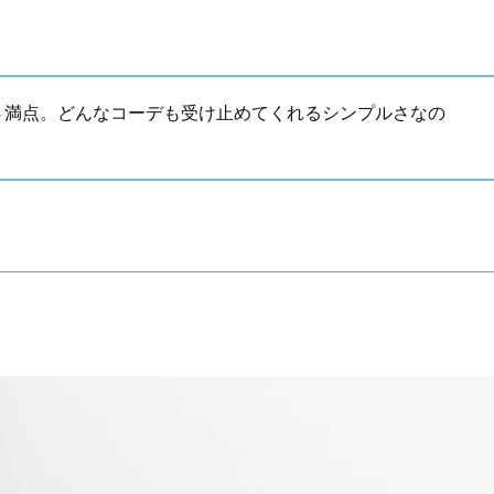
Beauty
Lifestyle
だこと
2026夏最新｜40代の「洒落感ボブ
【続】「あれは、彼のほう
ヘア」SNAP６選。垢抜ける長さ、
ら…」女風体験の“一線を超
カラーは？
38歳シングルマザーが見た
現実
満点。どんなコーデも受け止めてくれるシンプルさなの