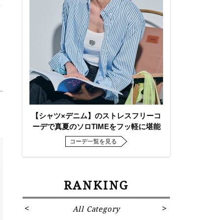
【シャツ×デニム】のストレスフリーコ
ーデで真夏のソロTIMEをフッ軽に堪能
コーデ一覧を見る
RANKING
All Category
Fa