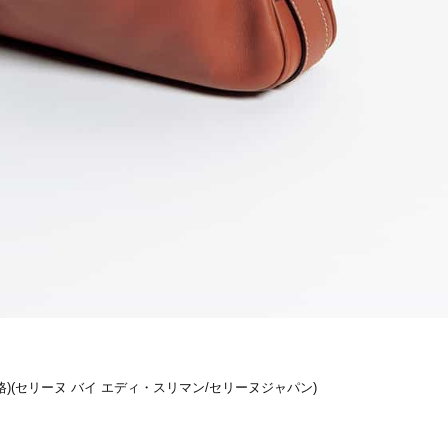
Beauty
Lifestyle
石井美穂さんおすすめ！40代の
【1泊2日でみっちり】食も
「お疲れ顔を救う」美容パック
も！時短で楽しみつくす「
は？翌朝の肌に自信がもてる
まソウル旅」リアルプラン
Beauty
Lifestyle
酷暑の夏こそ40代が使うべき【美
【特別カット集】お肌もお
容液・クリーム】「シワ・たるみ
透明感＆清潔感満点な、夏
ケア」はこれ一つでOK！
の表情にキュン！
Beauty
Lifestyle
日焼け止めだけじゃない！40代の
俳優・中村ゆりさん （44歳
肌が明るくなる”朝の時短名
想のパートナーは、”ヨレヨ
品”【洗顔＆集中美容液】
シャツ姿を見せられる人”（
自然体の恋愛観とは？
Beauty
Lifestyle
今いちばん垢抜ける「ショートボ
猛暑の銀座で〝避暑〟する
ブ」SNAP。人気アラフォー読者達
松屋銀座にかき氷の名店が
がお手本！
Beauty
Lifestyle
定価格)(セリーヌ バイ エディ・スリマン/セリーヌジャパン)
目元の「深いたるみ＆くぼみ」に
梅宮アンナさん、父・辰夫
手応え！プロが選ぶ、話題の名品
相続で学んだこと「親のお
〈５選〉
は”介護どうする？”から始
です」父・辰夫さんの相続