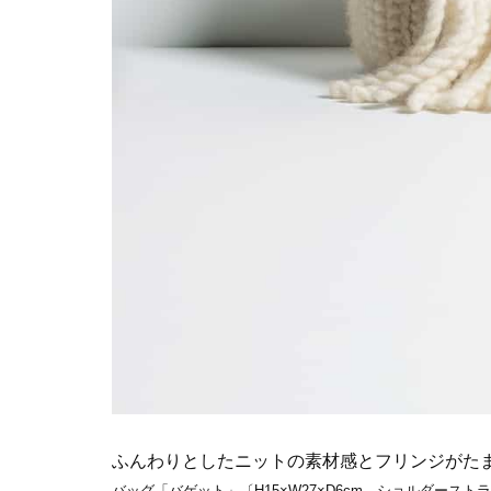
ふんわりとしたニットの素材感とフリンジがた
バッグ「バゲット」〔H15×W27×D6cm、ショルダーストラッ