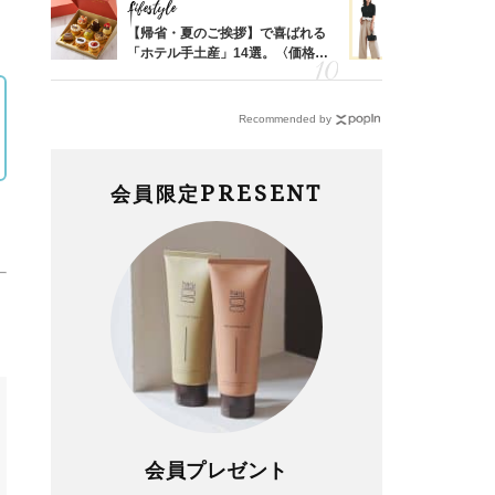
Lifestyle
Fashion
か
【帰省・夏のご挨拶】で喜ばれる
40代の【
え”で
「ホテル手土産」14選。〈価格
を”夏仕様
冷静な
別〉センスが伝わる逸品は？
レイ見えす
Recommended by
PRESENT
会員限定
会員プレゼント