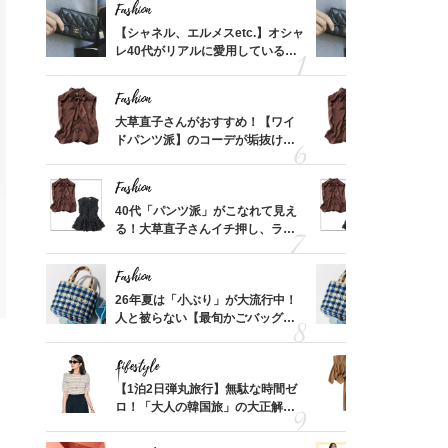
Fashion
Fashion
買い物
【シャネル、エルメスetc.】オシャ
【シャネル、
わがま
レ40代がリアルに愛用している
レ40代が
！
「ミニ財布」＜スナップ18選＞
「ミニ財布
Fashion
Fashion
人柄も
大草直子さんがおすすめ！【ワイ
大草直子さ
帆さん
ドパンツ派】のコーデが垢抜ける
ドパンツ派
「ブラウン名品」2選
「ブラウン
Fashion
Fashion
）「理
40代「パンツ派」がこなれて見え
40代「パ
レのT
る！大草直子さんイチ押し、ラク
る！大草直
笑）」
可愛い【トップス】4選
可愛い【ト
Fashion
Fashion
なら。
26年夏は「小ぶり」が大流行中！
26年夏は
集結！
人と被らない【最旬かごバッグ】6
人と被らな
選
選
Lifestyle
Fashion
さんの
【1泊2日弾丸旅行】無駄な時間ゼ
ラク可愛い
金の話
ロ！「大人の韓国旅」の大正解ス
着回し」が
めるん
ケジュールは？
おきたい【
で学ん
は？〈大草