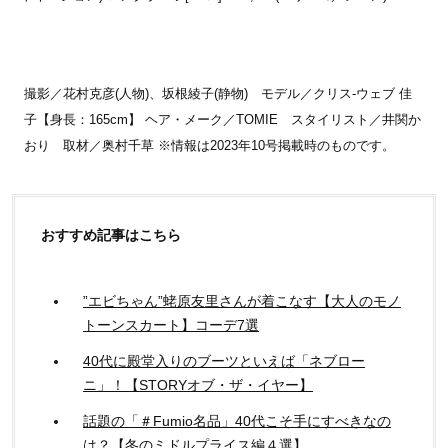
撮影／花村克彦(人物)、坂根綾子(静物) モデル／クリス-ウェブ 佳
子【身長：165cm】 ヘア・メーク／TOMIE スタイリスト／井関か
おり 取材／奥村千草 ※情報は2023年10号掲載時のものです。
おすすめ記事はこちら
”エビちゃん”蛯原友里さんが着こなす【大人のモノ
トーンスカート】コーデ7選
40代に殿堂入りのブーツといえば「ネブロー
ニ」！【STORYオブ・ザ・イヤー】
話題の「＃Fumio名品」40代こそ手にすべきなの
は？【冬のミドルプライス編４選】