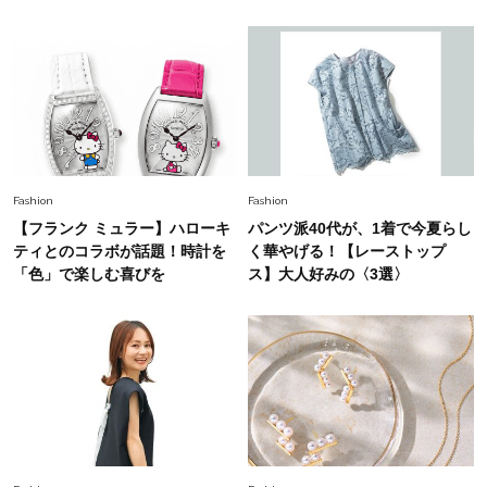
Fashion
2026.7.31
【40代のTシャツコーデ】超ビッグサイズ×きれ
いめハーフパンツでモードに昇華
Fashion
2026.7.9
スタイリストが本気で推す！40代がほどよく華
やぐ【甘め黒アイテム】3選
Fashion
Fashion
【フランク ミュラー】ハローキ
パンツ派40代が、1着で今夏らし
ティとのコラボが話題！時計を
く華やげる！【レーストップ
「色」で楽しむ喜びを
ス】大人好みの〈3選〉