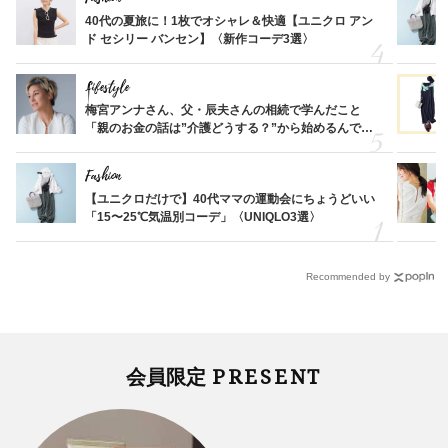
40代の夏旅に！1枚でオシャレ＆快適【ユニクロ アン
ド セシリー バンセン】〈新作コーデ3選〉
Lifestyle
梅宮アンナさん、父・辰夫さんの相続で学んだこと
「親のお金の話は”介護どうする？”から始めるんで
す」父・辰夫さんの相続で学んだこと
Fashion
【ユニクロだけで】40代ママの運動会にちょうどいい
「15〜25℃気温別コーデ」〈UNIQLO3選〉
Recommended by
PRESENT
会員限定