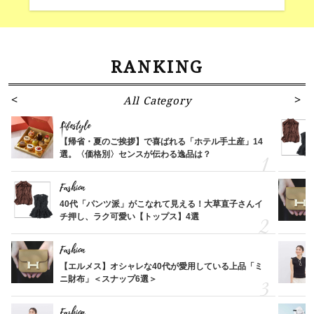
RANKING
All Category
Lifestyle
【帰省・夏のご挨拶】で喜ばれる「ホテル手土産」14
選。〈価格別〉センスが伝わる逸品は？
Fashion
40代「パンツ派」がこなれて見える！大草直子さんイ
チ押し、ラク可愛い【トップス】4選
Fashion
【エルメス】オシャレな40代が愛用している上品「ミ
ニ財布」＜スナップ6選＞
Fashion