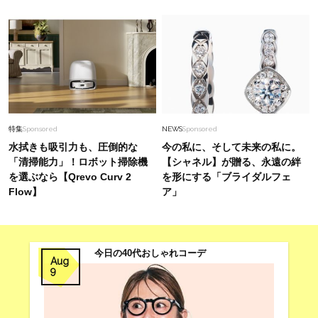
特集
Sponsored
NEWS
Sponsored
水拭きも吸引力も、圧倒的な
今の私に、そして未来の私に。
「清掃能力」！ロボット掃除機
【シャネル】が贈る、永遠の絆
を選ぶなら【Qrevo Curv 2
を形にする「ブライダルフェ
Flow】
ア」
今日の40代おしゃれコーデ
Aug
9