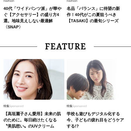
Fashion
Fashion
40代「ワイドパンツ派」が華や
名品「バランス」に待望の新
ぐ【アクセサリー】の盛り方4
作！40代がこの夏狙うべき
選。地味見えしない最適解
【TASAKI】の最旬シリーズ
〈SNAP〉
FEATURE
特集
Sponsored
特集
Sponsored
【高垣麗子さん愛用】未来の肌
学校も遊びもデジタル化する
のために。毎日続けたくなる
今、子どもの疲れ目をどうケア
〝美肌想い〟のUVクリーム
する!?