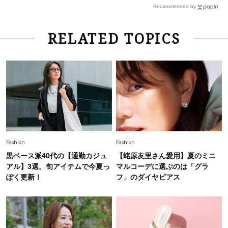
錯覚させる社会の危うさ【上野千鶴子のジェンダ
Recommended by
ーレス連載22】
Lifestyle
2026.8.6
RELATED TOPICS
26年夏の【開運アクション】は”ひと拭き”習
慣！「金運アップ→トイレ、じゃあ底上げ運
は？」
Lifestyle
2026.5.22
梅宮アンナさん 電撃婚から1年、家族の価値観
を育み中「理想の暮らしよりも今の心地よさを選
んだ」
Fashion
2026.6.12
Fashion
Fashion
中村ゆりさん「40代になり、やっと“仕事以外の
黒ベース派40代の【通勤カジュ
【蛯原友里さん愛用】夏のミニ
幸福感”に目が向いた」ライフスタイルも、服も
アル】3選。旬アイテムで今夏っ
マルコーデに選ぶのは「グラ
ぽく更新！
フ」のダイヤピアス
Fashion
2026.7.16
白黒でもこんなに華やぐ！40代、夏の「甘めト
ップス×パンツ」コーデ〈3選〉