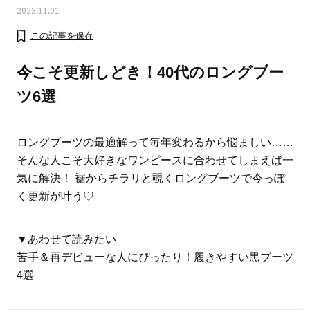
2023.11.01
この記事を保存
今こそ更新しどき！40代のロングブー
ツ6選
ロングブーツの最適解って毎年変わるから悩ましい……
そんな人こそ大好きなワンピースに合わせてしまえば一
気に解決！ 裾からチラリと覗くロングブーツで今っぽ
く更新が叶う♡
ママとパパに贈る「ジェンダーレ
人気の40代髪型・ヘア
▼あわせて読みたい
ス学」
タログ
苦手＆再デビューな人にぴったり！履きやすい黒ブーツ
4選