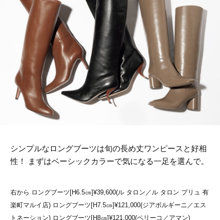
シンプルなロングブーツは旬の長め丈ワンピースと好相
性！ まずはベーシックカラーで気になる一足を選んで。
右から ロングブーツ[H6.5㎝]¥39,600(ル タロン／ル タロン プリュ 有
楽町マルイ店) ロングブーツ[H7.5㎝]¥121,000(ジアボルギーニ／エス
トネーション) ロングブーツ[H8㎝]¥121,000(ペリーコ／アマン)