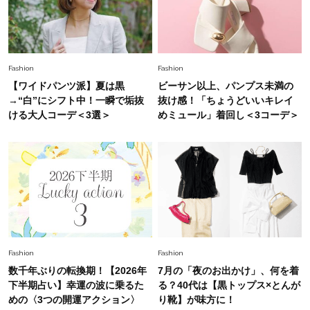
Fashion
2026.5.29
40代の夏通勤はこれ１着！「きちんと感」も
「オシャレ」も整うトレンドトップス〈4選〉
Fashion
Fashion
【ワイドパンツ派】夏は黒
ビーサン以上、パンプス未満の
Fashion
→“白”にシフト中！一瞬で垢抜
抜け感！「ちょうどいいキレイ
2026.6.26
初夏はこれさえあれば！40代は【淡色ワンピ】
ける大人コーデ＜3選＞
めミュール」着回し＜3コーデ＞
で即涼しげ＆上品見え〈3選〉
Fashion
2026.5.29
今、40代の「メガネ＆サングラス」のトレンド
に更新あり！“黒ぶち以外”が新定番に
Fashion
2026.8.5
Fashion
Fashion
オシャレ40代の【ワンピ＆オールインワン】最
数千年ぶりの転換期！【2026年
7月の「夜のお出かけ」、何を着
旬着こなし3選。地味見え回避のコツは「バッグ
下半期占い】幸運の波に乗るた
る？40代は【黒トップス×とんが
選び」！
めの〈3つの開運アクション〉
り靴】が味方に！