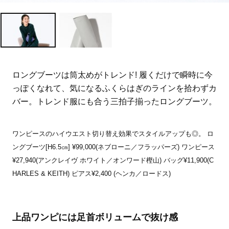
ロングブーツは筒太めがトレンド! 履くだけで瞬時に今
っぽくなれて、気になるふくらはぎのラインを拾わずカ
バー。トレンド服にも合う三拍子揃ったロングブーツ。
ワンピースのハイウエスト切り替え効果でスタイルアップも◎。 ロ
ングブーツ[H6.5㎝] ¥99,000(ネブローニ／フラッパーズ) ワンピース
¥27,940(アンクレイヴ ホワイト／オンワード樫山) バッグ¥11,900(C
HARLES & KEITH) ピアス¥2,400 (ヘンカ／ロードス)
上品ワンピには足首ボリュームで抜け感