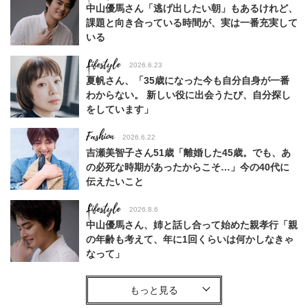
中山優馬さん「逃げ出したい朝」もあるけれど、
課題と向き合っている時間が、実は一番充実して
いる
Lifestyle
2026.6.23
夏帆さん、「35歳になった今も自分自身が一番
わからない。 新しい役に出会うたび、自分探し
をしています」
Fashion
2026.6.22
吉瀬美智子さん51歳「離婚した45歳。でも、あ
の必死な時期があったからこそ…」今の40代に
伝えたいこと
Lifestyle
2026.8.6
中山優馬さん、姉と話し合って始めた親孝行「親
の年齢も考えて、年に1回くらいは何かしなきゃ
なって」
Lifestyle
2026.7.29
「お若いですね」は褒め言葉？“若い＝美しい”と