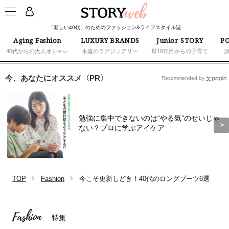
「新しい40代」のためのファッション&ライフスタイル誌
Aging Fashion
LUXURY BRANDS
Junior STORY
PO
40代からの大人オシャレ
永遠のラグジュアリー
母10年目からの子育て
今、あなたにオススメ〈PR〉
Recommended by
勉強に集中できないのは“やる気”のせいじゃ
ない？プロに学ぶアイケア
TOP
Fashion
今こそ更新しどき！40代のロングブーツ6選
Fashion
特集