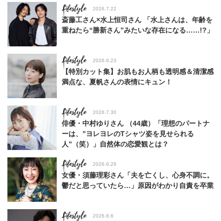
Lifestyle
2026.7.22
斎藤工さん×水上恒司さん 「水上さんは、年齢を
重ねたら“勝新さん”みたいな存在になる……!?」
Lifestyle
2026.6.23
【特別カット集】お肌もお人柄も透明感＆清潔感
満点な、夏帆さんの表情にキュン！
Lifestyle
2026.7.30
俳優・中村ゆりさん （44歳）「理想のパートナ
ーは、”ヨレヨレのTシャツ姿を見せられる
人”（笑）」自然体の恋愛観とは？
Lifestyle
2026.6.29
女優・須藤理彩さん「夫を亡くし、心身不調に。
鬱だと思っていたら…」原因がわかり自責を卒業
Lifestyle
2026.8.6