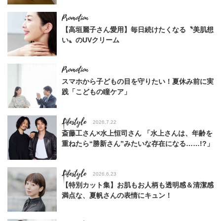
【高垣麗子さん愛用】毎日続けたくなる〝美肌想
い〟のUVクリーム
スマホから子どもの目を守りたい！夏休み前に実
践「こどもの瞳ケア」
Lifestyle
2026.7.22
斎藤工さん×水上恒司さん 「水上さんは、年齢を
重ねたら“勝新さん”みたいな存在になる……!?」
Lifestyle
2026.6.23
【特別カット集】お肌もお人柄も透明感＆清潔感
満点な、夏帆さんの表情にキュン！