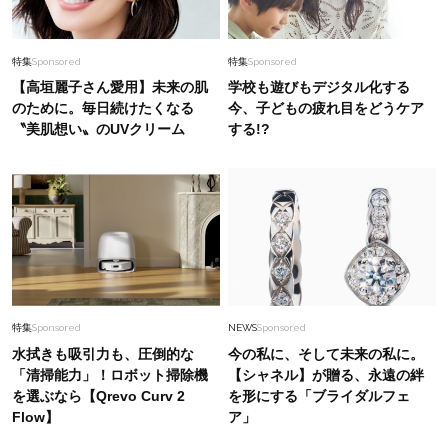
特集
Sponsored
特集
Sponsored
【高垣麗子さん愛用】未来の肌
学校も遊びもデジタル化する
のために。毎日続けたくなる
今、子どもの疲れ目をどうケア
〝美肌想い〟のUVクリーム
する!?
特集
Sponsored
NEWS
Sponsored
水拭きも吸引力も、圧倒的な
今の私に、そして未来の私に。
「清掃能力」！ロボット掃除機
【シャネル】が贈る、永遠の絆
を選ぶなら【Qrevo Curv 2
を形にする「ブライダルフェ
Flow】
ア」