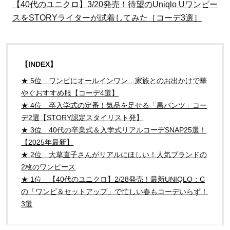
【40代のユニクロ】3/20発売！待望のUniqlo Uワンピー
スをSTORYライターが試着してみた［コーデ3選］
【INDEX】
★ 5位 ワンピにオールインワン…家族とのお出かけで華
やぐおすすめ服【コーデ4選】
★ 4位 卒入学式の定番！気品を足せる「黒パンツ」コー
デ2選【STORY認定スタイリスト発】
★ 3位 40代の卒業式＆入学式リアルコーデSNAP25選！
【2025年最新】
★ 2位 大草直子さんがリアルにほしい！人気ブランドの
2枚のワンピース
★ 1位 【40代のユニクロ】2/28発売！最新UNIQLO：C
の「ワンピ＆セットアップ」で忙しい春もコーデいらず！
3選