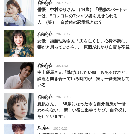
Lifestyle
2026.7.30
俳優・中村ゆりさん （44歳）「理想のパートナ
ーは、”ヨレヨレのTシャツ姿を見せられる
人”（笑）」自然体の恋愛観とは？
Lifestyle
2026.6.29
女優・須藤理彩さん「夫を亡くし、心身不調に。
鬱だと思っていたら…」原因がわかり自責を卒業
Lifestyle
2026.8.6
中山優馬さん「逃げ出したい朝」もあるけれど、
課題と向き合っている時間が、実は一番充実して
いる
Lifestyle
2026.6.23
夏帆さん、「35歳になった今も自分自身が一番
わからない。 新しい役に出会うたび、自分探し
をしています」
Fashion
2026.6.22