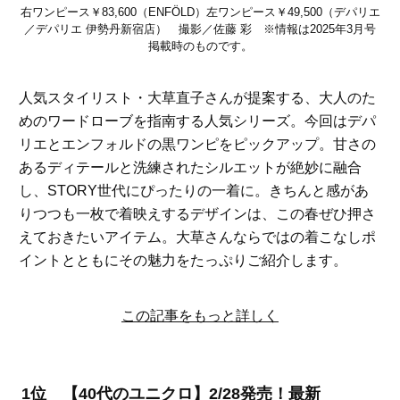
右ワンピース￥83,600（ENFÖLD）左ワンピース￥49,500（デパリエ
／デパリエ 伊勢丹新宿店） 撮影／佐藤 彩 ※情報は2025年3月号
掲載時のものです。
人気スタイリスト・大草直子さんが提案する、大人のた
めのワードローブを指南する人気シリーズ。今回はデパ
リエとエンフォルドの黒ワンピをピックアップ。甘さの
あるディテールと洗練されたシルエットが絶妙に融合
し、STORY世代にぴったりの一着に。きちんと感があ
りつつも一枚で着映えするデザインは、この春ぜひ押さ
えておきたいアイテム。大草さんならではの着こなしポ
イントとともにその魅力をたっぷりご紹介します。
この記事をもっと詳しく
1位 【40代のユニクロ】2/28発売！最新