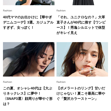
Fashion
2026.8.5
Fashion
Fashion
オシャレ40代の【ワンピ＆オールインワン】最
40代ママのお出かけに【華やぎ
「それ、ユニクロなの？」大草
旬着こなし3選。地味見え回避のコツは「バッグ
デニムコーデ】3選。カジュアル
直子さんが40代に推す【ワンピ
選び」！
すぎず、女っぽく！
ース】！秀逸シルエットで体型
Fashion
がキレイ見え
2026.7.31
【40代のTシャツコーデ】超ビッグサイズ×きれ
いめハーフパンツでモードに昇華
Fashion
2026.7.9
スタイリストが本気で推す！40代がほどよく華
やぐ【甘め黒アイテム】3選
Fashion
Fashion
この夏、オシャレ40代は【大ぶ
【ポメラートのリング】甘いだ
りネックレス】に夢中！
けじゃない！夏こそ最高に華や
〈SNAP3選〉顔周りが華やぐ形
ぐ「贅沢カラーストーン」
は？