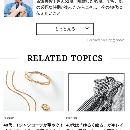
吉瀬美智子さん51歳「離婚した45歳。でも、あ
の必死な時期があったからこそ…」今の40代に
伝えたいこと
Fashion
2026.8.6
【40代コンサバ派】白Tシャツは「パール×ゴー
ルドアクセ」を合わせるのが正解！〈大野真理子
Recommended by
さん×佐藤佳菜子さん〉
Lifestyle
2026.7.29
RELATED TOPICS
「お若いですね」は褒め言葉？“若い＝美しい”と
錯覚させる社会の危うさ【上野千鶴子のジェンダ
ーレス連載22】
Lifestyle
2026.8.6
26年夏の【開運アクション】は”ひと拭き”習
慣！「金運アップ→トイレ、じゃあ底上げ運
は？」
Lifestyle
2026.5.22
Fashion
Fashion
梅宮アンナさん 電撃婚から1年、家族の価値観
40代、Tシャツコーデが華やぐ！
40代は「ゆるく絞る」がキレイ
を育み中「理想の暮らしよりも今の心地よさを選