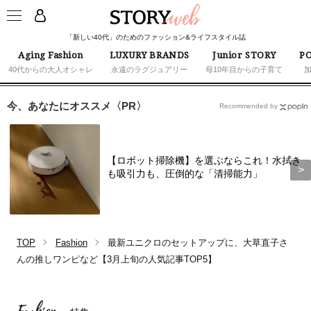
「新しい40代」のためのファッション&ライフスタイル誌
Aging Fashion
LUXURY BRANDS
Junior STORY
PO
40代からの大人オシャレ
永遠のラグジュアリー
母10年目からの子育て
今、あなたにオススメ〈PR〉
Recommended by
【ロボット掃除機】を選ぶならこれ！水拭き
も吸引力も、圧倒的な「清掃能力」
TOP
Fashion
最新ユニクロのセットアップに、大草直子さ
んの推しワンピなど【3月上旬の人気記事TOP5】