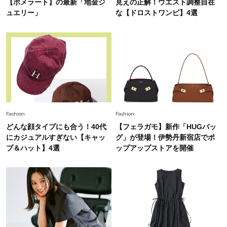
【ポメラート】の最新「地金ジ
見えの正解！ウエスト調整自在
んだ」
ュエリー」
な【ドロストワンピ】4選
Fashion
2026.6.12
中村ゆりさん「40代になり、やっと“仕事以外の
幸福感”に目が向いた」ライフスタイルも、服も
Fashion
2026.7.16
白黒でもこんなに華やぐ！40代、夏の「甘めト
ップス×パンツ」コーデ〈3選〉
Fashion
Fashion
どんな顔タイプにも合う！40代
【フェラガモ】新作「HUGバッ
Fashion
にカジュアルすぎない【キャッ
グ」が登場！伊勢丹新宿店でポ
2026.5.29
40代の夏通勤はこれ１着！「きちんと感」も
プ＆ハット】4選
ップアップストアを開催
「オシャレ」も整うトレンドトップス〈4選〉
Fashion
2026.5.29
今、40代の「メガネ＆サングラス」のトレンド
に更新あり！“黒ぶち以外”が新定番に