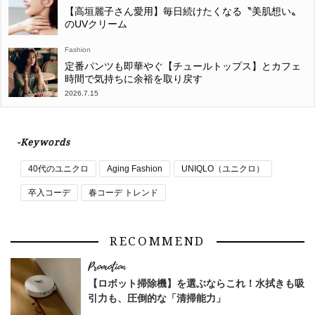
【高垣麗子さん愛用】毎日続けたくなる〝美肌想い〟
のUVクリーム
Fashion
定番パンツも即華やぐ【チュールトップス】とカフェ
時間で気持ちに余裕を取り戻す
2026.7.15
-Keywords
40代のユニクロ
Aging Fashion
UNIQLO（ユニクロ）
卒入コーデ
春コーデ トレンド
RECOMMEND
【ロボット掃除機】を選ぶならこれ！水拭きも吸
引力も、圧倒的な「清掃能力」