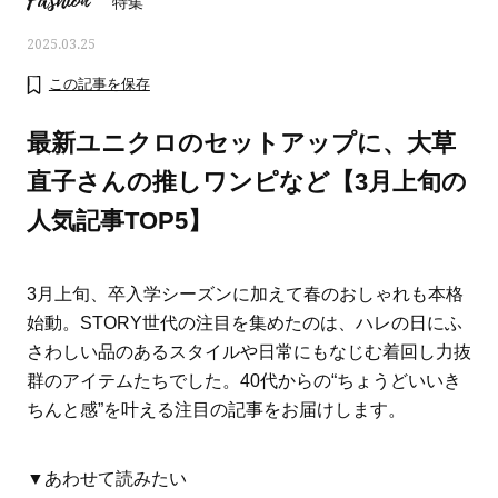
Fashion
特集
2025.03.25
この記事を保存
最新ユニクロのセットアップに、大草
直子さんの推しワンピなど【3月上旬の
人気記事TOP5】
3月上旬、卒入学シーズンに加えて春のおしゃれも本格
始動。STORY世代の注目を集めたのは、ハレの日にふ
さわしい品のあるスタイルや日常にもなじむ着回し力抜
ママとパパに贈る「ジェンダーレ
人気の40代髪型・ヘア
群のアイテムたちでした。40代からの“ちょうどいいき
ス学」
タログ
ちんと感”を叶える注目の記事をお届けします。
▼あわせて読みたい