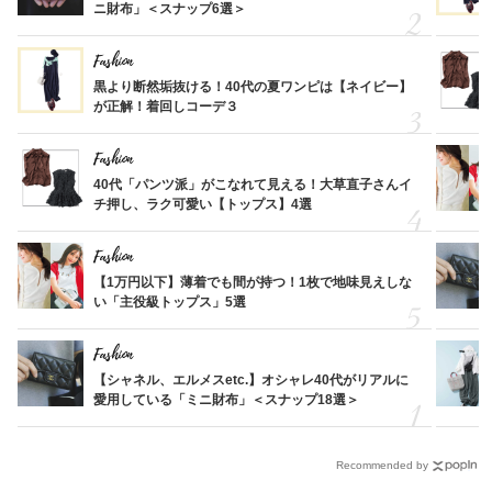
ニ財布」＜スナップ6選＞
Fashion
黒より断然垢抜ける！40代の夏ワンピは【ネイビー】
が正解！着回しコーデ３
Fashion
40代「パンツ派」がこなれて見える！大草直子さんイ
チ押し、ラク可愛い【トップス】4選
Fashion
【1万円以下】薄着でも間が持つ！1枚で地味見えしな
い「主役級トップス」5選
Fashion
【シャネル、エルメスetc.】オシャレ40代がリアルに
愛用している「ミニ財布」＜スナップ18選＞
Recommended by