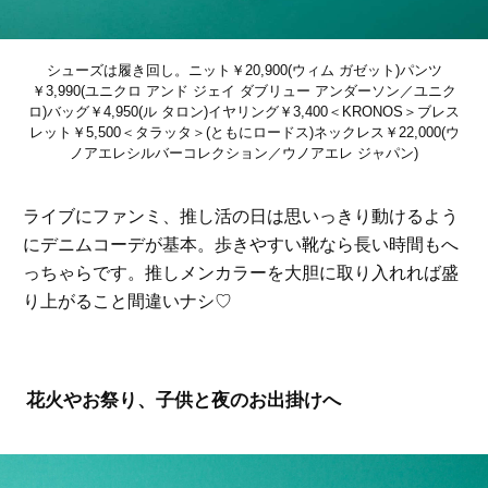
シューズは履き回し。ニット￥20,900(ウィム ガゼット)パンツ
￥3,990(ユニクロ アンド ジェイ ダブリュー アンダーソン／ユニク
ロ)バッグ￥4,950(ル タロン)イヤリング￥3,400＜KRONOS＞ブレス
レット￥5,500＜タラッタ＞(ともにロードス)ネックレス￥22,000(ウ
ノアエレシルバーコレクション／ウノアエレ ジャパン)
ライブにファンミ、推し活の日は思いっきり動けるよう
にデニムコーデが基本。歩きやすい靴なら長い時間もへ
っちゃらです。推しメンカラーを大胆に取り入れれば盛
り上がること間違いナシ♡
花火やお祭り、子供と夜のお出掛けへ