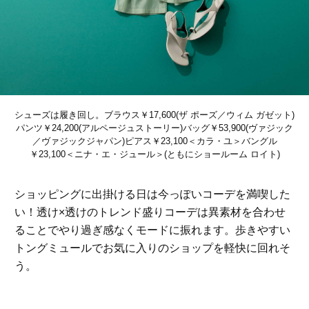
シューズは履き回し。ブラウス￥17,600(ザ ポーズ／ウィム ガゼット)
パンツ￥24,200(アルページュストーリー)バッグ￥53,900(ヴァジック
／ヴァジックジャパン)ピアス￥23,100＜カラ・ユ＞バングル
￥23,100＜ニナ・エ・ジュール＞(ともにショールーム ロイト)
ショッピングに出掛ける日は今っぽいコーデを満喫した
い！透け×透けのトレンド盛りコーデは異素材を合わせ
ることでやり過ぎ感なくモードに振れます。歩きやすい
トングミュールでお気に入りのショップを軽快に回れそ
う。