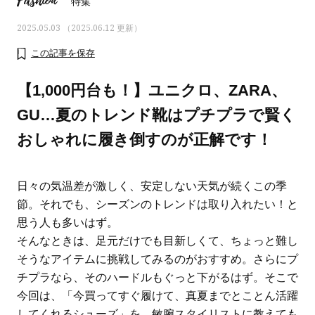
Fashion
特集
2025.05.03 （2025.06.12 更新）
この記事を保存
【1,000円台も！】ユニクロ、ZARA、
GU…夏のトレンド靴はプチプラで賢く
おしゃれに履き倒すのが正解です！
日々の気温差が激しく、安定しない天気が続くこの季
節。それでも、シーズンのトレンドは取り入れたい！と
思う人も多いはず。
ママとパパに贈る「ジェンダーレ
人気の40代髪型・ヘア
そんなときは、足元だけでも目新しくて、ちょっと難し
ス学」
タログ
そうなアイテムに挑戦してみるのがおすすめ。さらにプ
チプラなら、そのハードルもぐっと下がるはず。そこで
今回は、「今買ってすぐ履けて、真夏までとことん活躍
してくれるシューズ」を、敏腕スタイリストに教えても