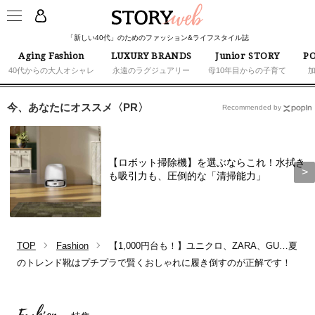
「新しい40代」のためのファッション&ライフスタイル誌
Aging Fashion
LUXURY BRANDS
Junior STORY
PO
40代からの大人オシャレ
永遠のラグジュアリー
母10年目からの子育て
今、あなたにオススメ〈PR〉
Recommended by
【ロボット掃除機】を選ぶならこれ！水拭き
も吸引力も、圧倒的な「清掃能力」
TOP
Fashion
【1,000円台も！】ユニクロ、ZARA、GU…夏
のトレンド靴はプチプラで賢くおしゃれに履き倒すのが正解です！