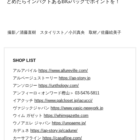
とめたらインパクトあるBIGバッグでポイントを！
撮影／清藤直樹 スタイリスト／小川真央 取材／佐藤絵美子
SHOP LIST
アルアバイル
https://www.allureville.com/
アルページュストーリー
https://ap-story.jp
アンソロジー
https://unthology.com/
アンフィーロ＜オンワード樫山＞ 03-5476-5811
イアクッチ
https://www.palcloset.jp/iacucci/
ヴァジックジャパン
https://www.vasic-newyork.jp
ウィム ガゼット
https://whimgazette.com
ウノアエレ ジャパン
https://unoaerre.jp/
カデュネ
https://ap-story.jp/cadune/
カーサフライン
https://casafline.com/