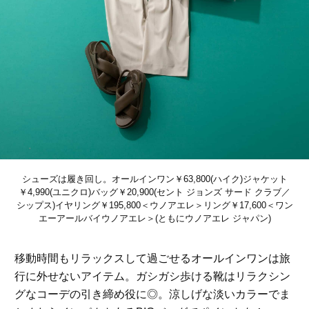
シューズは履き回し。オールインワン￥63,800(ハイク)ジャケット
￥4,990(ユニクロ)バッグ￥20,900(セント ジョンズ サード クラブ／
シップス)イヤリング￥195,800＜ウノアエレ＞リング￥17,600＜ワン
エーアールバイウノアエレ＞(ともにウノアエレ ジャパン)
移動時間もリラックスして過ごせるオールインワンは旅
行に外せないアイテム。ガシガシ歩ける靴はリラクシン
グなコーデの引き締め役に◎。涼しげな淡いカラーでま