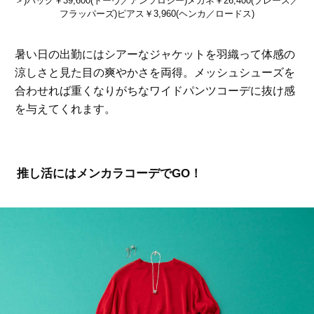
＞)バッグ￥39,600(トーヴ／アンソロジー)メガネ￥26,400(ブレース／
フラッパーズ)ピアス￥3,960(ヘンカ／ロードス)
暑い日の出勤にはシアーなジャケットを羽織って体感の
涼しさと見た目の爽やかさを両得。メッシュシューズを
合わせれば重くなりがちなワイドパンツコーデに抜け感
を与えてくれます。
推し活にはメンカラコーデでGO！