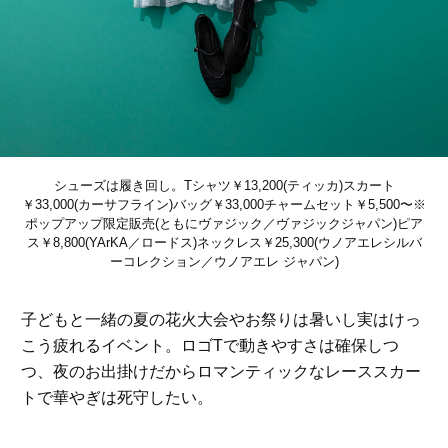
シューズは履き回し。Tシャツ￥13,200(ティッカ)スカート
￥33,000(カーサフライン)バッグ￥33,000チャームセット￥5,500〜※
ポップアップ限定販売(ともにヴァジック／ヴァジックジャパン)ピア
ス￥8,800(YArKA／ロードス)ネックレス￥25,300(ウノアエレシルバ
ーコレクション／ウノアエレ ジャパン)
子どもと一緒の夏の花火大会やお祭りは暑いし実はけっ
こう疲れるイベント。ロゴTで動きやすさは確保しつ
つ、夜のお出掛けだからロマンティックなレーススカー
トで華やぎは死守したい。