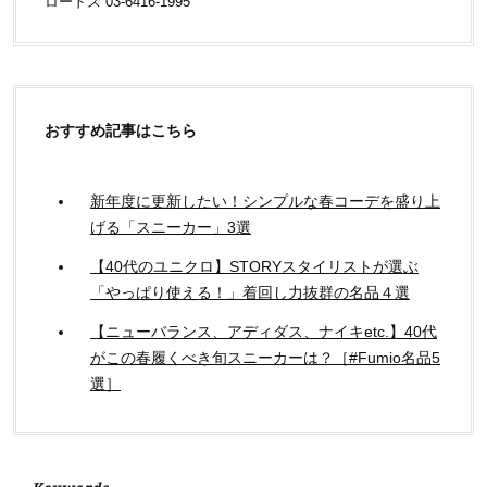
ロードス 03-6416-1995
おすすめ記事はこちら
新年度に更新したい！シンプルな春コーデを盛り上
げる「スニーカー」3選
【40代のユニクロ】STORYスタイリストが選ぶ
「やっぱり使える！」着回し力抜群の名品４選
【ニューバランス、アディダス、ナイキetc.】40代
がこの春履くべき旬スニーカーは？［#Fumio名品5
選］