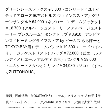
グリーンレースソックス￥3,300（コンリード／ユナイ
テッドアローズ 麻布台ヒルズ ウィメンズストア）グリ
ーンサンダル￥64,900（ネブローニ）デニムジャケット
￥18,700（アルページュストーリー／アルページュスト
ーリー プレスルーム）タンクトップ￥8,910（アンビア
ンス／ビーミングライフストア by ビームス ららぽーと
TOKYO-BAY店）デ ニムパンツ￥19,800（ニードバイヘ
リテージ／ゲストリスト）バッグ￥72,600（ピエール ア
ルディ／ピエール アルディ 東京）バングル￥39,600
〈エムシー・スタジオ〉リング￥34,980〈ソコ〉（すべ
てZUTTOHOLIC）
撮影／西崎博哉（MOUSTACHE） モデル／クリス-ウェブ 佳子【身
長：165㎝】 ヘア・メーク／MAKI スタイリスト／濱口沙世子 取材