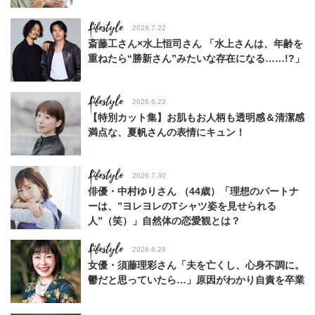
Lifestyle
2026.7.22
斎藤工さん×水上恒司さん 「水上さんは、年齢を
重ねたら“勝新さん”みたいな存在になる……!?」
Lifestyle
2026.6.23
【特別カット集】お肌もお人柄も透明感＆清潔感
満点な、夏帆さんの表情にキュン！
Lifestyle
2026.7.30
俳優・中村ゆりさん （44歳）「理想のパートナ
ーは、”ヨレヨレのTシャツ姿を見せられる
人”（笑）」自然体の恋愛観とは？
Lifestyle
2026.6.29
女優・須藤理彩さん「夫を亡くし、心身不調に。
鬱だと思っていたら…」原因がわかり自責を卒業