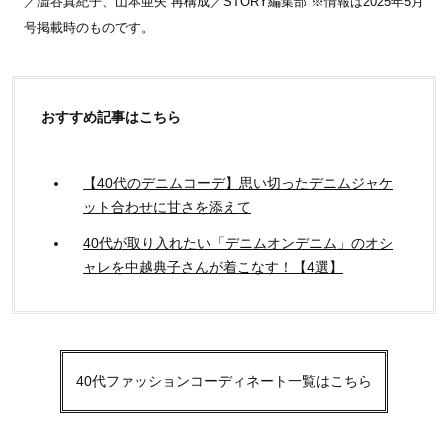
／澁谷真紀子、山本亜矢 再構成／STORY編集部 ※情報は2025年5月
号掲載時のものです。
おすすめ記事はこちら
【40代のデニムコーデ】思い切ったデニムジャケ
ット合わせに甘さを添えて
40代が取り入れたい「デニムオンデニム」のオシ
ャレを中越典子さんが着こなす！【4選】
40代ファッションコーディネート一覧はこちら