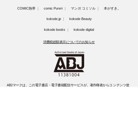
COMIC熱帯
comic Pureri
マンガ コミソル
本がすき。
kokode.jp
kokode Beauty
kokode books
kokode digital
消費税総額表示についてのお知らせ
ABJマークは、この電子書店・電子書籍配信サービスが、著作権者からコ ンテンツ使
用許諾を得た正規版配信サービスであることを示す登録商標(登録 番号 第6091713号)
です。
ABJマークの詳細、ABJマークを掲示しているサービスの一覧はこちらです。
https://aebs.or.jp/
©Kobunsha Co., Ltd. All Rights Reserved.