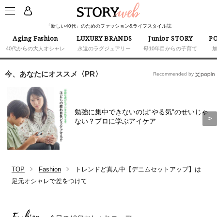
「新しい40代」のためのファッション&ライフスタイル誌
Aging Fashion
LUXURY BRANDS
Junior STORY
PO
40代からの大人オシャレ
永遠のラグジュアリー
母10年目からの子育て
今、あなたにオススメ〈PR〉
Recommended by
勉強に集中できないのは“やる気”のせいじゃ
ない？プロに学ぶアイケア
TOP
Fashion
トレンドど真ん中【デニムセットアップ】は
足元オシャレで差をつけて