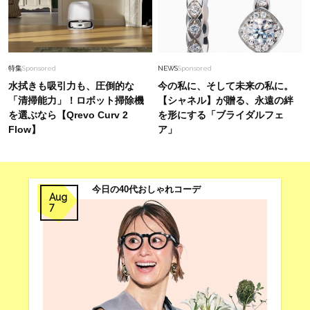
特集
Sponsored
NEWS
Sponsored
水拭きも吸引力も、圧倒的な
今の私に、そして未来の私に。
「清掃能力」！ロボット掃除機
【シャネル】が贈る、永遠の絆
を選ぶなら【Qrevo Curv 2
を形にする「ブライダルフェ
Flow】
ア」
今日の40代おしゃれコーデ
Aug
7