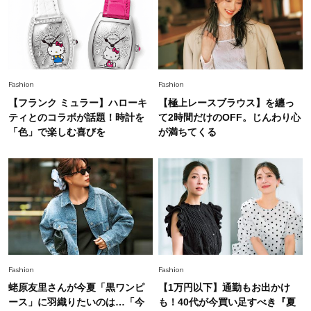
Fashion
2026.7.25
26年夏は「小ぶり」が大流行中！人と被らない
【最旬かごバッグ】6選
Fashion
Fashion
【フランク ミュラー】ハローキ
【極上レースブラウス】を纏っ
ティとのコラボが話題！時計を
て2時間だけのOFF。じんわり心
「色」で楽しむ喜びを
が満ちてくる
Fashion
Fashion
蛯原友里さんが今夏「黒ワンピ
【1万円以下】通勤もお出かけ
ース」に羽織りたいのは…「今
も！40代が今買い足すべき『夏