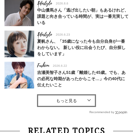
Lifestyle
2026.8.6
中山優馬さん「逃げ出したい朝」もあるけれど、
課題と向き合っている時間が、実は一番充実して
いる
Lifestyle
2026.6.23
夏帆さん、「35歳になった今も自分自身が一番
わからない。 新しい役に出会うたび、自分探し
をしています」
Fashion
2026.6.22
吉瀬美智子さん51歳「離婚した45歳。でも、あ
の必死な時期があったからこそ…」今の40代に
伝えたいこと
Fashion
2026.8.6
【40代コンサバ派】白Tシャツは「パール×ゴー
ルドアクセ」を合わせるのが正解！〈大野真理子
Recommended by
さん×佐藤佳菜子さん〉
Lifestyle
2026.7.29
RELATED TOPICS