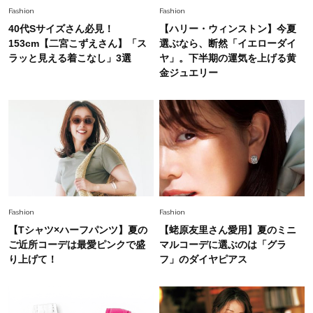
Fashion
Fashion
40代Sサイズさん必見！
【ハリー・ウィンストン】今夏
Fashion
153cm【二宮こずえさん】「ス
選ぶなら、断然「イエローダイ
2026.5.29
今、40代の「メガネ＆サングラス」のトレンド
ラッと見える着こなし」3選
ヤ」。下半期の運気を上げる黄
に更新あり！“黒ぶち以外”が新定番に
金ジュエリー
Fashion
2026.8.5
オシャレ40代の【ワンピ＆オールインワン】最
旬着こなし3選。地味見え回避のコツは「バッグ
選び」！
Fashion
2026.7.31
【40代のTシャツコーデ】超ビッグサイズ×きれ
Fashion
Fashion
いめハーフパンツでモードに昇華
【Tシャツ×ハーフパンツ】夏の
【蛯原友里さん愛用】夏のミニ
ご近所コーデは最愛ピンクで盛
マルコーデに選ぶのは「グラ
Fashion
り上げて！
フ」のダイヤピアス
2026.7.9
スタイリストが本気で推す！40代がほどよく華
やぐ【甘め黒アイテム】3選