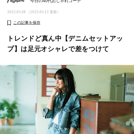
Fashion
今日の40代おしゃれコーデ
2025.05.08 （2025.05.15 更新）
この記事を保存
トレンドど真ん中【デニムセットアッ
プ】は足元オシャレで差をつけて
ママとパパに贈る「ジェンダーレ
人気の40代髪型・ヘア
ス学」
タログ