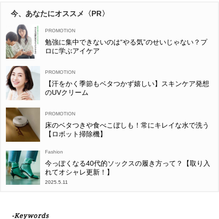
今、あなたにオススメ〈PR〉
勉強に集中できないのは“やる気”のせいじゃない？プ
ロに学ぶアイケア
【汗をかく季節もベタつかず嬉しい】スキンケア発想
のUVクリーム
床のベタつきや食べこぼしも！常にキレイな水で洗う
【ロボット掃除機】
Fashion
今っぽくなる40代的ソックスの履き方って？【取り入
れてオシャレ更新！】
2025.5.11
-Keywords