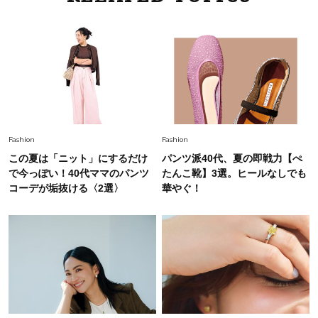
「お若いですね」は褒め言葉？“若い＝美しい”と
錯覚させる社会の危うさ【上野千鶴子のジェンダ
ーレス連載22】
Lifestyle
2026.8.6
26年夏の【開運アクション】は”ひと拭き”習
慣！「金運アップ→トイレ、じゃあ底上げ運
は？」
Fashion
2026.6.12
Fashion
Fashion
中村ゆりさん「40代になり、やっと“仕事以外の
この夏は「ニット」にするだけ
パンツ派40代、夏の即戦力【ぺ
幸福感”に目が向いた」ライフスタイルも、服も
で今っぽい！40代ママのパンツ
たんこ靴】3選。ヒールなしでも
コーデが垢抜ける〈2選〉
華やぐ！
Fashion
2026.7.16
白黒でもこんなに華やぐ！40代、夏の「甘めト
ップス×パンツ」コーデ〈3選〉
Fashion
2026.5.29
40代の夏通勤はこれ１着！「きちんと感」も
「オシャレ」も整うトレンドトップス〈4選〉