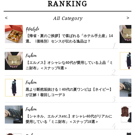
RANKING
All Category
Lifestyle
【帰省・夏のご挨拶】で喜ばれる「ホテル手土産」14
選。〈価格別〉センスが伝わる逸品は？
Fashion
【エルメス】オシャレな40代が愛用している上品「ミ
ニ財布」＜スナップ6選＞
Fashion
黒より断然垢抜ける！40代の夏ワンピは【ネイビー】
が正解！着回しコーデ３
Fashion
【シャネル、エルメスetc.】オシャレ40代がリアルに
愛用している「ミニ財布」＜スナップ18選＞