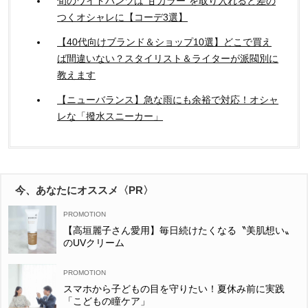
旬のワイドパンツは”甘カラー”を取り入れると差の
つくオシャレに【コーデ3選】
【40代向けブランド＆ショップ10選】どこで買え
ば間違いない？スタイリスト＆ライターが派閥別に
教えます
【ニューバランス】急な雨にも余裕で対応！オシャ
レな「撥水スニーカー」
今、あなたにオススメ〈PR〉
【高垣麗子さん愛用】毎日続けたくなる〝美肌想い〟
のUVクリーム
スマホから子どもの目を守りたい！夏休み前に実践
「こどもの瞳ケア」