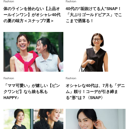
Fashion
2026.6.12
Fashion
Fashion
中村ゆりさん「40代になり、やっと“仕事以外の
体のラインを拾わない【上品オ
40代の“垢抜けてる人”SNAP！
幸福感”に目が向いた」ライフスタイルも、服も
ールインワン】がオシャレ40代
「大ぶりゴールドピアス」でこ
の夏の味方＜スナップ7選＞
こまで洒落る！
Fashion
2026.7.16
白黒でもこんなに華やぐ！40代、夏の「甘めト
ップス×パンツ」コーデ〈3選〉
Fashion
2026.5.29
40代の夏通勤はこれ１着！「きちんと感」も
「オシャレ」も整うトレンドトップス〈4選〉
Fashion
Fashion
「ママ可愛い」が嬉しい【ピン
オシャレな40代は、7月も「デニ
Fashion
クワンピ】なら娘も私も
ム」頼り！コーデが引き締ま
2026.6.26
初夏はこれさえあれば！40代は【淡色ワンピ】
HAPPY♪
る”形”は？〈SNAP〉
で即涼しげ＆上品見え〈3選〉
Fashion
2026.5.29
今、40代の「メガネ＆サングラス」のトレンド