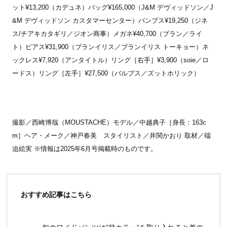
ット¥13,200（カデュネ）バッグ¥165,000（J&M デヴィッドソン／J
&M デヴィッドソン カスタマーセンター）パンプス¥19,250（ジネ
ス/チアキカタギリ／ジオン商事）メガネ¥40,700（ブラン／ライ
ト）ピアス¥31,900（ブランイリス／ブランイリス トーキョー）ネ
ックレス¥7,920（アンタイトル）リング［右手］¥3,900（soie／ロ
ードス）リング［左手］¥27,500（バルブス／ズットホリック）
撮影／西崎博哉（MOUSTACHE）モデル／中越典子［身長：163c
m］ヘア・メーク／神戸春美 スタイリスト／井関かおり 取材／端
迫絵実 ※情報は2025年6月号掲載時のものです。
おすすめ記事はこちら