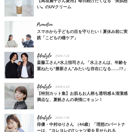
【高垣麗子さん愛用】毎日続けたくなる〝美肌想
い〟のUVクリーム
スマホから子どもの目を守りたい！夏休み前に実
践「こどもの瞳ケア」
Lifestyle
2026.7.22
斎藤工さん×水上恒司さん 「水上さんは、年齢を
重ねたら“勝新さん”みたいな存在になる……!?」
Lifestyle
2026.6.23
【特別カット集】お肌もお人柄も透明感＆清潔感
満点な、夏帆さんの表情にキュン！
Lifestyle
2026.7.30
俳優・中村ゆりさん （44歳）「理想のパートナ
ーは、”ヨレヨレのTシャツ姿を見せられる