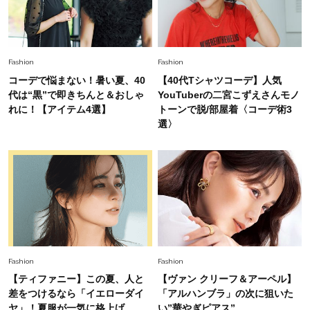
に更新あり！“黒ぶち以外”が新定番に
Fashion
2026.8.5
Fashion
Fashion
オシャレ40代の【ワンピ＆オールインワン】最
コーデで悩まない！暑い夏、40
【40代Tシャツコーデ】人気
旬着こなし3選。地味見え回避のコツは「バッグ
代は“黒”で即きちんと＆おしゃ
YouTuberの二宮こずえさんモノ
選び」！
れに！【アイテム4選】
トーンで脱/部屋着〈コーデ術3
Fashion
選〉
2026.7.31
【40代のTシャツコーデ】超ビッグサイズ×きれ
いめハーフパンツでモードに昇華
Fashion
2026.7.9
スタイリストが本気で推す！40代がほどよく華
やぐ【甘め黒アイテム】3選
Fashion
Fashion
【ティファニー】この夏、人と
【ヴァン クリーフ＆アーペル】
差をつけるなら「イエローダイ
「アルハンブラ」の次に狙いた
ヤ」！夏服が一気に格上げ
い”華やぎピアス”