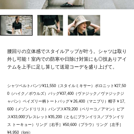
腰回りの立体感でスタイルアップが叶う。シャツは取り
外し可能！室内での防寒や日除け対策にも◎技ありアイ
テムを上手に足し算して送迎コーデを盛り上げて。
シャツベルトパンツ¥11,550（スタイルミキサー）ポロニット¥27,50
0（ハイク／ボウルズ）バッグ¥37,400（ヴァジック／ヴァジックジ
ャパン）ペイズリー柄トートバッグ￥26,400（マニプリ）帽子￥17,
600（メゾンドリリス）パンプス¥79,200（ペリーコ／アマン）ピア
ス¥33,000ブレスレット¥35,200（ともにブランイリス／ブランイリ
ス トーキョー）リング［右手］¥50,600（プラウ）リング［左手］
¥4,950（loni）