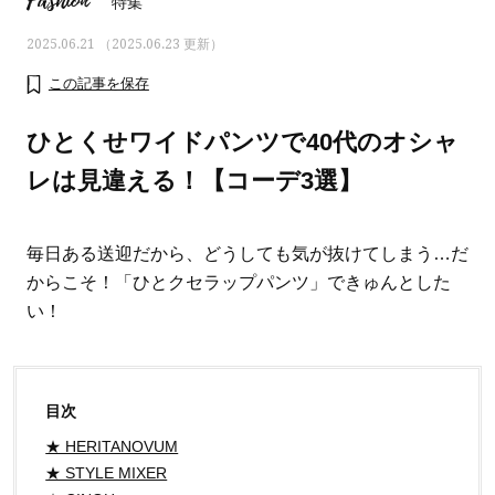
Fashion
特集
2025.06.21 （2025.06.23 更新）
この記事を保存
ひとくせワイドパンツで40代のオシャ
レは見違える！【コーデ3選】
毎日ある送迎だから、どうしても気が抜けてしまう…だ
からこそ！「ひとクセラップパンツ」できゅんとした
い！
ママとパパに贈る「ジェンダーレ
人気の40代髪型・ヘア
ス学」
タログ
目次
★ HERITANOVUM
★ STYLE MIXER