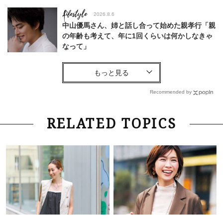
Lifestyle
2026.8.6
中山優馬さん、姉と話し合って始めた親孝行「親
の年齢も考えて、年に1回くらいは何かしなきゃ
なって」
Lifestyle
2026.7.29
「お若いですね」は褒め言葉？“若い＝美しい”と
錯覚させる社会の危うさ【上野千鶴子のジェンダ
Recommended by
ーレス連載22】
Lifestyle
2026.8.6
RELATED TOPICS
26年夏の【開運アクション】は”ひと拭き”習
慣！「金運アップ→トイレ、じゃあ底上げ運
は？」
Lifestyle
2026.5.22
梅宮アンナさん 電撃婚から1年、家族の価値観
を育み中「理想の暮らしよりも今の心地よさを選
んだ」