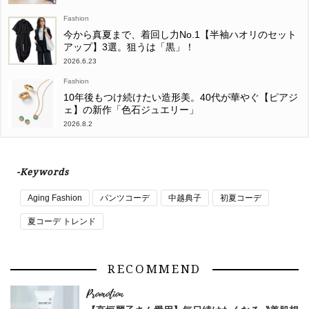
Fashion
今から真夏まで、着回し力No.1【半袖ハオリのセット
アップ】3選。狙うは「黒」！
2026.6.23
Fashion
10年後もつけ続けたい造形美。40代が華やぐ【ピアジ
ェ】の新作「色石ジュエリー」
2026.8.2
-Keywords
Aging Fashion
パンツコーデ
中越典子
初夏コーデ
夏コーデ トレンド
RECOMMEND