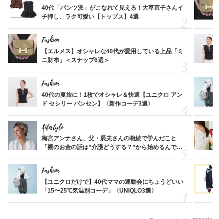
40代「パンツ派」がこなれて見える！大草直子さんイ
チ押し、ラク可愛い【トップス】4選
Fashion
【エルメス】オシャレな40代が愛用している上品「ミ
ニ財布」＜スナップ6選＞
Fashion
40代の夏旅に！1枚でオシャレ＆快適【ユニクロ アン
ド セシリー バンセン】〈新作コーデ3選〉
Lifestyle
梅宮アンナさん、父・辰夫さんの相続で学んだこと
「親のお金の話は”介護どうする？”から始めるんで
す」父・辰夫さんの相続で学んだこと
Fashion
【ユニクロだけで】40代ママの運動会にちょうどいい
「15〜25℃気温別コーデ」〈UNIQLO3選〉