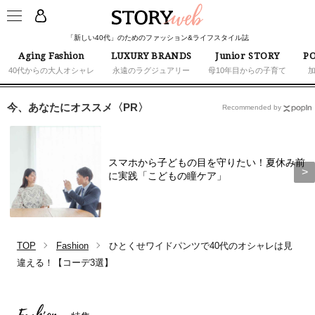
「新しい40代」のためのファッション&ライフスタイル誌
Aging Fashion
LUXURY BRANDS
Junior STORY
PO
40代からの大人オシャレ
永遠のラグジュアリー
母10年目からの子育て
今、あなたにオススメ〈PR〉
Recommended by
スマホから子どもの目を守りたい！夏休み前
に実践「こどもの瞳ケア」
TOP
Fashion
ひとくせワイドパンツで40代のオシャレは見
違える！【コーデ3選】