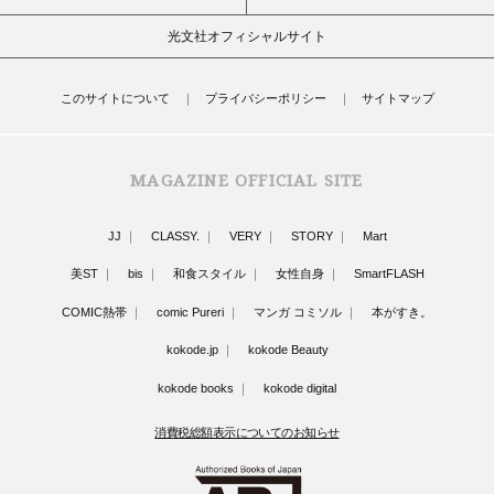
光文社オフィシャルサイト
このサイトについて
プライバシーポリシー
サイトマップ
MAGAZINE OFFICIAL SITE
JJ
CLASSY.
VERY
STORY
Mart
美ST
bis
和食スタイル
女性自身
SmartFLASH
COMIC熱帯
comic Pureri
マンガ コミソル
本がすき。
kokode.jp
kokode Beauty
kokode books
kokode digital
消費税総額表示についてのお知らせ