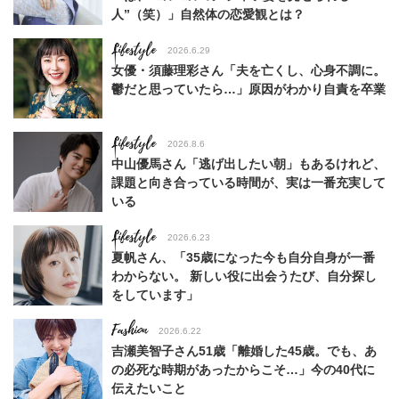
人”（笑）」自然体の恋愛観とは？
Lifestyle
2026.6.29
女優・須藤理彩さん「夫を亡くし、心身不調に。
鬱だと思っていたら…」原因がわかり自責を卒業
Lifestyle
2026.8.6
中山優馬さん「逃げ出したい朝」もあるけれど、
課題と向き合っている時間が、実は一番充実して
いる
Lifestyle
2026.6.23
夏帆さん、「35歳になった今も自分自身が一番
わからない。 新しい役に出会うたび、自分探し
をしています」
Fashion
2026.6.22
吉瀬美智子さん51歳「離婚した45歳。でも、あ
の必死な時期があったからこそ…」今の40代に
伝えたいこと