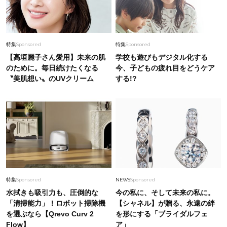
特集
Sponsored
特集
Sponsored
【高垣麗子さん愛用】未来の肌
学校も遊びもデジタル化する
のために。毎日続けたくなる
今、子どもの疲れ目をどうケア
〝美肌想い〟のUVクリーム
する!?
特集
Sponsored
NEWS
Sponsored
水拭きも吸引力も、圧倒的な
今の私に、そして未来の私に。
「清掃能力」！ロボット掃除機
【シャネル】が贈る、永遠の絆
を選ぶなら【Qrevo Curv 2
を形にする「ブライダルフェ
Flow】
ア」