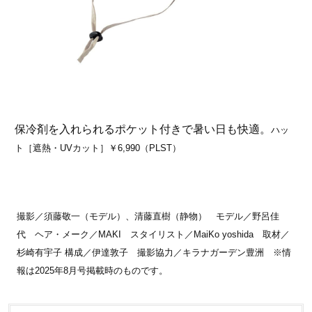
保冷剤を入れられるポケット付きで暑い日も快適。
ハッ
ト［遮熱・UVカット］￥6,990（PLST）
撮影／須藤敬一（モデル）、清藤直樹（静物） モデル／野呂佳
代 ヘア・メーク／MAKI スタイリスト／MaiKo yoshida 取材／
杉崎有宇子 構成／伊達敦子 撮影協力／キラナガーデン豊洲 ※情
報は2025年8月号掲載時のものです。