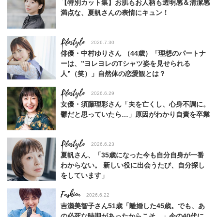
【特別カット集】お肌もお人柄も透明感＆清潔感
満点な、夏帆さんの表情にキュン！
Lifestyle
2026.7.30
俳優・中村ゆりさん （44歳）「理想のパートナ
ーは、”ヨレヨレのTシャツ姿を見せられる
人”（笑）」自然体の恋愛観とは？
Lifestyle
2026.6.29
女優・須藤理彩さん「夫を亡くし、心身不調に。
鬱だと思っていたら…」原因がわかり自責を卒業
Lifestyle
2026.6.23
夏帆さん、「35歳になった今も自分自身が一番
わからない。 新しい役に出会うたび、自分探し
をしています」
Fashion
2026.6.22
吉瀬美智子さん51歳「離婚した45歳。でも、あ
の必死な時期があったからこそ…」今の40代に