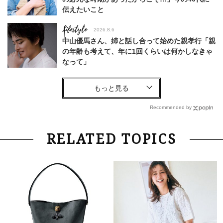
伝えたいこと
Lifestyle
2026.8.6
中山優馬さん、姉と話し合って始めた親孝行「親
の年齢も考えて、年に1回くらいは何かしなきゃ
なって」
Lifestyle
2026.7.29
「人間、役に立たなきゃ生きてちゃいかんか？」
上野千鶴子先生が問い直す“理想の老後”の呪縛
Recommended by
【ジェンダー連載23】
Lifestyle
2026.8.6
RELATED TOPICS
26年夏の【開運アクション】は”ひと拭き”習
慣！「金運アップ→トイレ、じゃあ底上げ運
は？」
Lifestyle
2026.5.22
梅宮アンナさん 電撃婚から1年、家族の価値観
を育み中「理想の暮らしよりも今の心地よさを選
んだ」