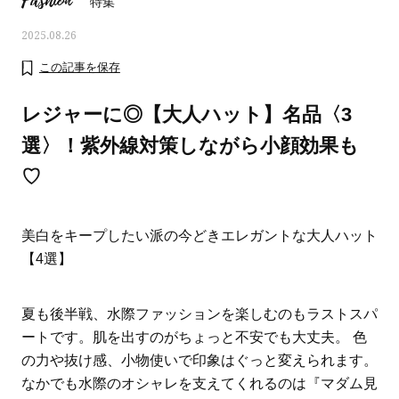
Fashion
特集
2025.08.26
この記事を保存
レジャーに◎【大人ハット】名品〈3
選〉！紫外線対策しながら小顔効果も
♡
美白をキープしたい派の今どきエレガントな大人ハット
【4選】
ママとパパに贈る「ジェンダーレ
人気の40代髪型・ヘア
夏も後半戦、水際ファッションを楽しむのもラストスパ
ス学」
タログ
ートです。肌を出すのがちょっと不安でも大丈夫。 色
の力や抜け感、小物使いで印象はぐっと変えられます。
なかでも水際のオシャレを支えてくれるのは『マダム見