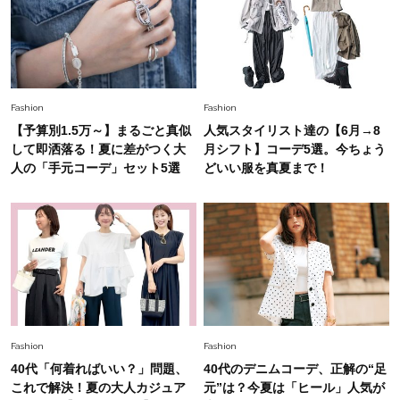
Fashion
2026.8.5
オシャレ40代の【ワンピ＆オールインワン】最
旬着こなし3選。地味見え回避のコツは「バッグ
選び」！
Fashion
2026.7.31
Fashion
Fashion
【40代のTシャツコーデ】超ビッグサイズ×きれ
【予算別1.5万～】まるごと真似
人気スタイリスト達の【6月→8
いめハーフパンツでモードに昇華
して即洒落る！夏に差がつく大
月シフト】コーデ5選。今ちょう
人の「手元コーデ」セット5選
どいい服を真夏まで！
Fashion
2026.6.25
毎日忙しい40代が頼れる！無難に見えない【ひ
とくせ黒ワンピ】〈5選〉
Fashion
2026.7.9
スタイリストが本気で推す！40代がほどよく華
やぐ【甘め黒アイテム】3選
Fashion
Fashion
40代「何着ればいい？」問題、
40代のデニムコーデ、正解の“足
これで解決！夏の大人カジュア
元”は？今夏は「ヒール」人気が