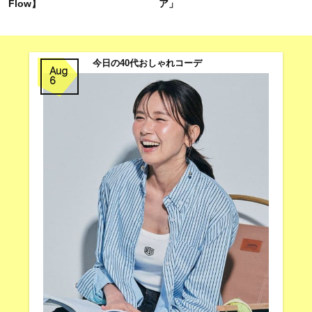
Flow】
ア」
今日の40代おしゃれコーデ
Aug
6