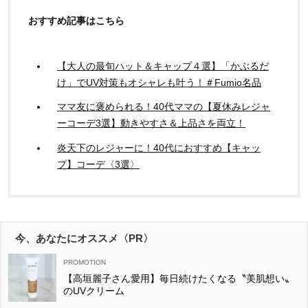
おすすめ記事はこちら
【大人の最旬ハット＆キャップ４選】「かぶるだ
け」でUV対策もオシャレも叶う！＃Fumio名品
ママ友に褒められる！40代ママの【夏休みレジャ
ーコーデ3選】動きやすさ＆上品さを両立！
炎天下のレジャーに！40代におすすめ【キャッ
プ】コーデ〈3選〉
今、あなたにオススメ〈PR〉
【高垣麗子さん愛用】毎日続けたくなる〝美肌想い〟
のUVクリーム