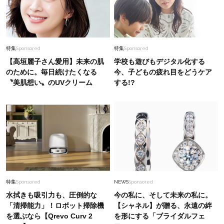
特集
Sponsored
特集
Sponsored
【高垣麗子さん愛用】未来の肌
学校も遊びもデジタル化する
のために。毎日続けたくなる
今、子どもの疲れ目をどうケア
〝美肌想い〟のUVクリーム
する!?
特集
Sponsored
NEWS
Sponsored
水拭きも吸引力も、圧倒的な
今の私に、そして未来の私に。
「清掃能力」！ロボット掃除機
【シャネル】が贈る、永遠の絆
を選ぶなら【Qrevo Curv 2
を形にする「ブライダルフェ