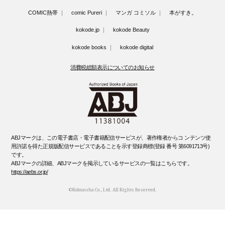
COMIC熱帯
comic Pureri
マンガ コミソル
本がすき。
kokode.jp
kokode Beauty
kokode books
kokode digital
消費税総額表示についてのお知らせ
ABJマークは、この電子書店・電子書籍配信サービスが、著作権者からコ ンテンツ使
用許諾を得た正規版配信サービスであることを示す登録商標(登録 番号 第6091713号)
です。
ABJマークの詳細、ABJマークを掲示しているサービスの一覧はこちらです。
https://aebs.or.jp/
©Kobunsha Co., Ltd. All Rights Reserved.