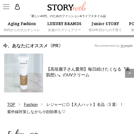
「新しい40代」のためのファッション&ライフスタイル誌
Aging Fashion
LUXURY BRANDS
Junior STORY
PO
40代からの大人オシャレ
永遠のラグジュアリー
母10年目からの子育て
今、あなたにオススメ〈PR〉
Recommended by
【高垣麗子さん愛用】毎日続けたくなる〝美
肌想い〟のUVクリーム
TOP
Fashion
レジャーに◎【大人ハット】名品〈3 選〉！
紫外線対策しながら小顔効果も♡