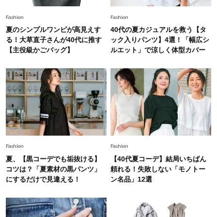
Fashion
2026.6.12
Fashion
Fashion
中村ゆりさん「40代になり、やっと“仕事以外の
夏のシンプルワンピが高見えす
40代の夏カジュアルを救う【タ
幸福感”に目が向いた」ライフスタイルも、服も
る！大草直子さんが40代に推す
ック入りパンツ】4選！「幅広シ
【主役級かごバッグ】
ルエット」で涼しく体型カバー
Fashion
2026.7.16
白黒でもこんなに華やぐ！40代、夏の「甘めト
ップス×パンツ」コーデ〈3選〉
Fashion
2026.5.29
40代の夏通勤はこれ１着！「きちんと感」も
「オシャレ」も整うトレンドトップス〈4選〉
Fashion
Fashion
夏、【黒コーデでも垢抜ける】
【40代夏コーデ】結局いちばん
Fashion
コツは？「夏素材の黒パンツ」
頼れる！失敗しない「モノトー
2026.6.26
初夏はこれさえあれば！40代は【淡色ワンピ】
にするだけで見違える！
ン名品」12選
で即涼しげ＆上品見え〈3選〉