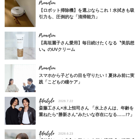
【ロボット掃除機】を選ぶならこれ！水拭きも吸
引力も、圧倒的な「清掃能力」
【高垣麗子さん愛用】毎日続けたくなる〝美肌想
い〟のUVクリーム
スマホから子どもの目を守りたい！夏休み前に実
践「こどもの瞳ケア」
Lifestyle
2026.7.22
斎藤工さん×水上恒司さん 「水上さんは、年齢を
重ねたら“勝新さん”みたいな存在になる……!?」
Lifestyle
2026.6.23