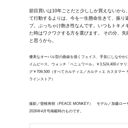
節目買いは10年ごとだと少ししか買えないから
て行動するよりは、今を一生懸命生きて、振り
プ。ぶっちゃけ飽き性なんです。いつもトキメキ
た時はワクワクする方を選びます。 その分、失
と思うから。
優美なオーバル型の曲線を描くフェイス、手首にしなやか
イムピース。ウォッチ「ベニュワール」￥3,524,400イヤリング
グ￥709,500（すべてカルティエ／カルティエ カスタマー
ラインストア）
撮影／曽根将樹（PEACE MONKEY） モデル／加藤ロ
2026年4月号掲載時のものです。