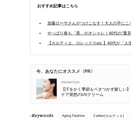
おすすめ記事はこちら
加藤ローサさんがつけこなす！大人の手にこ
やっぱり春も「黒」がオシャレ！40代の“重
【カルティエ、ロレックスetc.】40代が「
今、あなたにオススメ〈PR〉
【汗をかく季節もベタつかず嬉しい】
ケア発想のUVクリーム
-Keywords
Aging Fashion
Cartier(カルティエ)