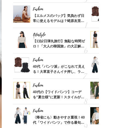
ス】！秀逸シルエットで体型がキ
んと探す「
レイ見え
Fashion
Fashion
てから
【エルメスのバッグ】気負わず日
40代「パ
く」俳
常に使えるモデルは？蛯原友里さ
る！大草直
思い
んと探す「最旬名品」4選
可愛い【ト
Lifestyle
Fashion
摘出手
【1泊2日弾丸旅行】無駄な時間ゼ
40代の【
取って
ロ！「大人の韓国旅」の大正解ス
を”夏仕様
そんな
ケジュールは？
レイ見えす
い
Fashion
Fashion
カ月め
40代「パンツ派」がこなれて見え
〈帰省にも
結婚生
る！大草直子さんイチ押し、ラク
代「ワイド
可愛い【トップス】4選
【旅コーデ
Fashion
Fashion
拭き掃
40代の【ワイドパンツ】コーデ
40代が1
由は？
を”夏仕様”に更新！スタイルがキ
ンを拾わな
〉
レイ見えする〈コーデ3選〉
Fashion
Fashion
「53
〈帰省にも〉動きやすさ重視！40
『ジャケッ
婚のリ
代「ワイドパンツ」で作る最旬
正解！普通
でぶつ
【旅コーデ】の正解4選
えする【上