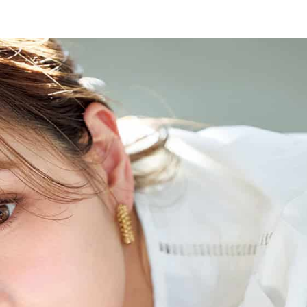
Beauty
Lifestyle
26年夏、石井美穂さん厳選の【美
【帰省・夏のご挨拶】で喜
白アイテム】10選！40代以上は朝
「ホテル手土産」14選。〈
晩の「即効集中ケア」に頼る！
別〉センスが伝わる逸品は
Beauty
Lifestyle
「それどこの？」と褒められる！
【1泊2日弾丸旅行】無駄な
可愛すぎる【YSL】の新作「万能ク
ロ！「大人の韓国旅」の大
リーム」が夏のお守りに
ケジュールは？
Beauty
Lifestyle
40代、翌朝の肌が見違える！夏の
梅宮アンナさん、父・辰夫
「ざらつき・ごわつき」をケアす
相続で学んだこと「親のお
る名品2選〈パック・ミスト〉
は”介護どうする？”から始
です」父・辰夫さんの相続
Beauty
Lifestyle
だこと
40代の透明感を底上げ【毛穴ケ
〈元社長秘書〉内緒で教え
ア】名品3選！石井美穂さん「60本
盆の帰省手土産5選】東京で
以上愛用中」のものも
「また買ってきて」と喜ば
品
Beauty
Lifestyle
「夕方から目力が落ちる…」40代
【特別カット集】中村ゆり
へ！石井美穂さんが推薦【名品ア
やわらかな透明感をまとう