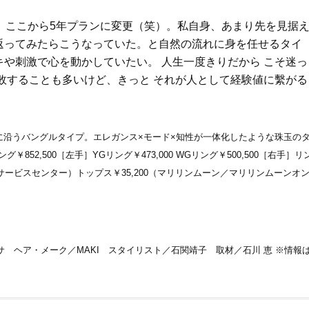
、ここから5年プランに変更（笑）。私自身、あまり先を見据
返ってみたらこうなっていた。と自然の流れに身を任せるタイ
や刺激で心を動かしていたい。 人生一度きりだから こそ迷っ
敗することも多いけど、きっと それが人として経験値に繫がる
に沿うバングルタイプ。エレガンス×モード×知性が一体化したような珠玉の
￥852,500［左手］YGリング￥473,000 WGリング￥500,500［右手］リ
 サービスセンター）トップス￥35,200（マリリンムーン／マリリンムーンオ
ーサ ヘア・メーク／MAKI スタイリスト／石関靖子 取材／石川 恵 ※情報