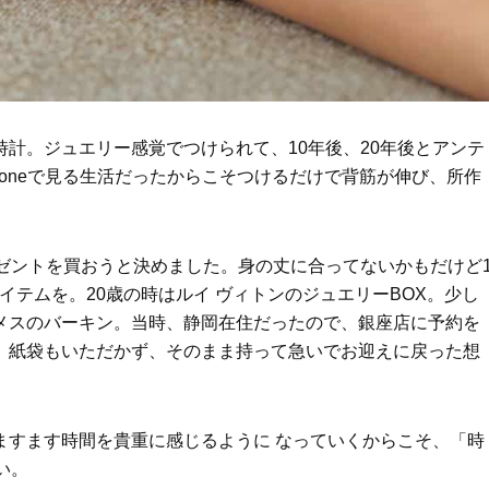
かることも
Beauty
Lifestyle
40代は洗顔選びから！石井美穂さ
女優・須藤理彩さん「夫を
んの「夏枯れ肌対策」全部見せ
し、心身不調に。鬱だと思
【ハリケア・美白etc.】
たら…」原因がわかり自責
時計。ジュエリー感覚でつけられて、10年後、20年後とアンテ
honeで見る生活だったからこそつけるだけで背筋が伸び、所作
レゼントを買おうと決めました。身の丈に合ってないかもだけど
イテムを。20歳の時はルイ ヴィトンのジュエリーBOX。少し
メスのバーキン。当時、静岡在住だったので、銀座店に予約を
、紙袋もいただかず、そのまま持って急いでお迎えに戻った想
ますます時間を貴重に感じるように なっていくからこそ、「時
い。