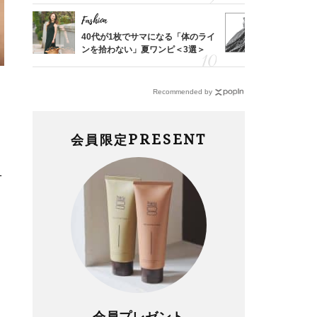
Fashion
Fashion
亡く
40代が1枚でサマになる「体のライ
40代は「
ってい
ンを拾わない」夏ワンピ＜3選＞
えの正解！
を卒業
【ドロスト
Recommended by
PRESENT
会員限定
1
会員プレゼント