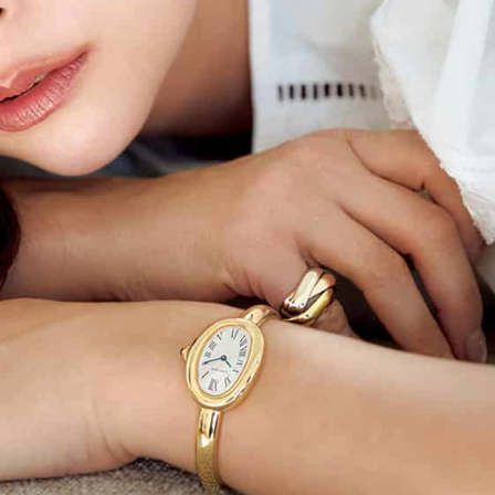
イクリーム】3選
体の美しさ
Beauty
Lifestyle
石井美穂さんおすすめ！40代の
【特別画像集】「亡くなっ
「お疲れ顔を救う」美容パック
憧れの気持ちはますます強
は？翌朝の肌に自信がもてる
優・大和田美帆さん”母との
出”
Beauty
Lifestyle
酷暑の夏こそ40代が使うべき【美
【梅宮アンナさん】乳がん
容液・クリーム】「シワ・たるみ
術を経て「残った方の胸も
ケア」はこれ一つでOK！
しまいたい」とすら思う──
声もあることを知ってほし
Beauty
Lifestyle
今いちばん垢抜ける「ショートボ
梅宮アンナさん、再婚から8
ブ」SNAP。人気アラフォー読者達
の心境「お互い20年ぶりの
がお手本！
活、正直簡単じゃない」
Beauty
Lifestyle
黄ぐすみをオフ！40代の美白ケ
まずはここだけ！「寝室の
ア、最適解は【角質洗顔】。石井
除」が【総合運】に効く理
美穂さんおすすめ名品
〈26年夏の開運アクション
Beauty
Lifestyle
まるで美容液！【ディオール プレ
梅宮アンナさんご夫婦が語る 
ステージ】新クレンザーでうるお
歳と60歳、大人同士の電撃
い艶めくなめらかな素肌へ
アル」周囲が驚くほど本音