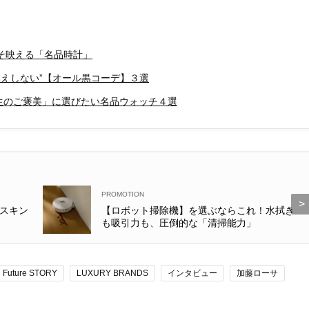
そ映える「名品時計」
見えしない”【オール黒コーデ】３選
人生のご褒美」に選びたい名品ウォッチ４選
スキン
【ロボット掃除機】を選ぶならこれ！水拭き
も吸引力も、圧倒的な「清掃能力」
Future STORY
LUXURY BRANDS
インタビュー
加藤ローサ