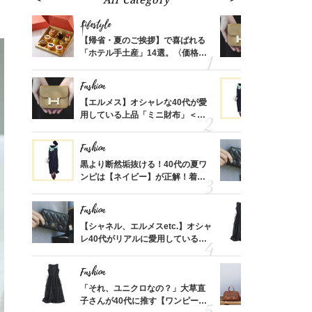
Lifestyle
Fashion
ばれる
【帰省・夏のご挨拶】で喜ばれる
【エルメス
価格
「ホテル手土産」14選。〈価格
用している
？
別〉センスが伝わる逸品は？
ナップ6選
Fashion
Fashion
時間ゼ
【エルメス】オシャレな40代が愛
黒より断然
正解ス
用している上品「ミニ財布」＜ス
ンピは【ネ
ナップ6選＞
しコーデ３
Fashion
Fashion
さんの
黒より断然垢抜ける！40代の夏ワ
【シャネル、
金の話
ンピは【ネイビー】が正解！着回
レ40代が
めるん
しコーデ３
「ミニ財布
で学ん
Fashion
Fashion
る【お
【シャネル、エルメスetc.】オシャ
「それ、ユ
買える
レ40代がリアルに愛用している
子さんが4
れる名
「ミニ財布」＜スナップ18選＞
ス】！秀逸
レイ見え
Fashion
Fashion
さん
「それ、ユニクロなの？」大草直
【エルメス
、自然
子さんが40代に推す【ワンピー
常に使える