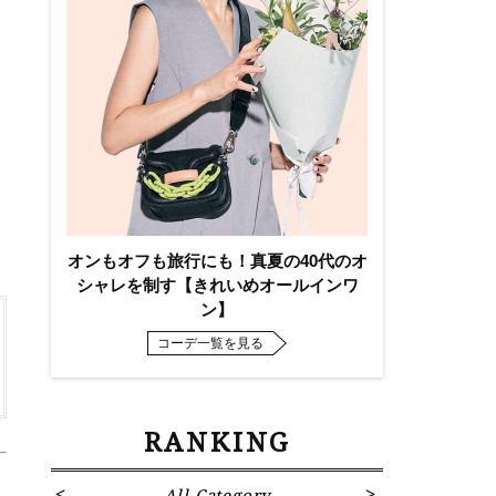
オンもオフも旅行にも！真夏の40代のオ
シャレを制す【きれいめオールインワ
ン】
コーデ一覧を見る
RANKING
All Category
Fa