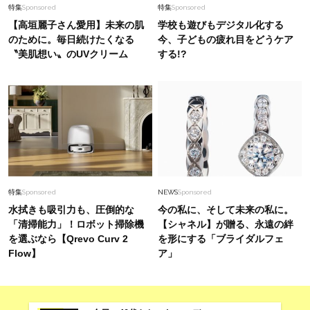
特集
Sponsored
特集
Sponsored
【高垣麗子さん愛用】未来の肌
学校も遊びもデジタル化する
のために。毎日続けたくなる
今、子どもの疲れ目をどうケア
〝美肌想い〟のUVクリーム
する!?
特集
Sponsored
NEWS
Sponsored
水拭きも吸引力も、圧倒的な
今の私に、そして未来の私に。
「清掃能力」！ロボット掃除機
【シャネル】が贈る、永遠の絆
を選ぶなら【Qrevo Curv 2
を形にする「ブライダルフェ
Flow】
ア」