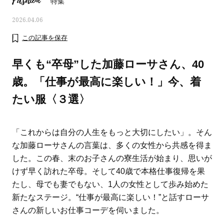
Fashion
特集
2026.04.06
この記事を保存
早くも“卒母”した加藤ローサさん、40
歳。「仕事が最高に楽しい！」今、着
たい服〈３選〉
「これからは自分の人生をもっと大切にしたい」。そん
な加藤ローサさんの言葉は、多くの女性から共感を得ま
した。この春、末のお子さんの寮生活が始まり、思いが
ママとパパに贈る「ジェンダーレ
人気の40代髪型・ヘア
けず早く訪れた卒母。そして40歳で本格仕事復帰を果
ス学」
タログ
たし、母でも妻でもない、1人の女性として歩み始めた
新たなステージ。“仕事が最高に楽しい！”と話すローサ
さんの新しいお仕事コーデを伺いました。