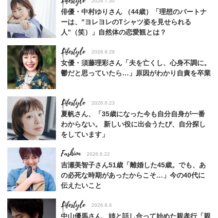
Lifestyle
2026.7.30
俳優・中村ゆりさん （44歳）「理想のパートナ
ーは、”ヨレヨレのTシャツ姿を見せられる
人”（笑）」自然体の恋愛観とは？
Lifestyle
2026.6.29
女優・須藤理彩さん「夫を亡くし、心身不調に。
鬱だと思っていたら…」原因がわかり自責を卒業
Lifestyle
2026.6.23
夏帆さん、「35歳になった今も自分自身が一番
わからない。 新しい役に出会うたび、自分探し
をしています」
Fashion
2026.6.22
吉瀬美智子さん51歳「離婚した45歳。でも、あ
の必死な時期があったからこそ…」今の40代に
伝えたいこと
Lifestyle
2026.8.6
中山優馬さん、姉と話し合って始めた親孝行「親