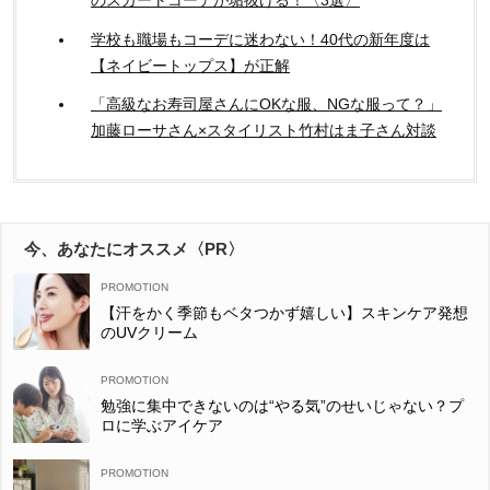
学校も職場もコーデに迷わない！40代の新年度は
【ネイビートップス】が正解
「高級なお寿司屋さんにOKな服、NGな服って？」
加藤ローサさん×スタイリスト竹村はま子さん対談
今、あなたにオススメ〈PR〉
【汗をかく季節もベタつかず嬉しい】スキンケア発想
のUVクリーム
勉強に集中できないのは“やる気”のせいじゃない？プ
ロに学ぶアイケア