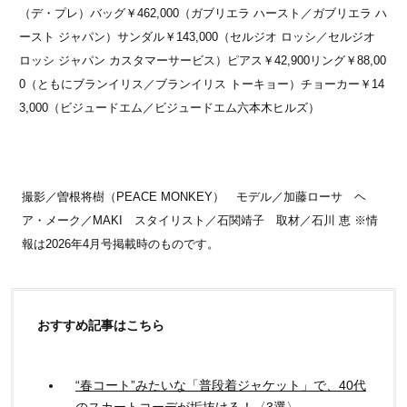
（デ・プレ）バッグ￥462,000（ガブリエラ ハースト／ガブリエラ ハ
ースト ジャパン）サンダル￥143,000（セルジオ ロッシ／セルジオ
ロッシ ジャパン カスタマーサービス）ピアス￥42,900リング￥88,00
0（ともにブランイリス／ブランイリス トーキョー）チョーカー￥14
3,000（ビジュードエム／ビジュードエム六本木ヒルズ）
撮影／曽根将樹（PEACE MONKEY） モデル／加藤ローサ ヘ
ア・メーク／MAKI スタイリスト／石関靖子 取材／石川 恵 ※情
報は2026年4月号掲載時のものです。
おすすめ記事はこちら
“春コート”みたいな「普段着ジャケット」で、40代
のスカートコーデが垢抜ける！〈3選〉