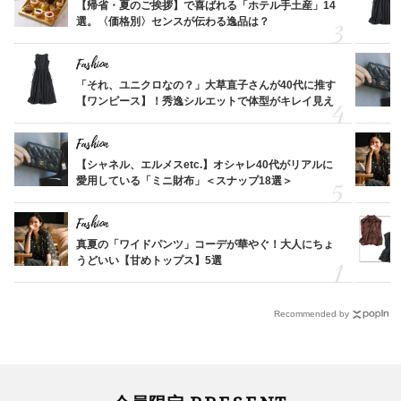
【帰省・夏のご挨拶】で喜ばれる「ホテル手土産」14
選。〈価格別〉センスが伝わる逸品は？
Fashion
「それ、ユニクロなの？」大草直子さんが40代に推す
【ワンピース】！秀逸シルエットで体型がキレイ見え
Fashion
【シャネル、エルメスetc.】オシャレ40代がリアルに
愛用している「ミニ財布」＜スナップ18選＞
Fashion
真夏の「ワイドパンツ」コーデが華やぐ！大人にちょ
うどいい【甘めトップス】5選
Recommended by