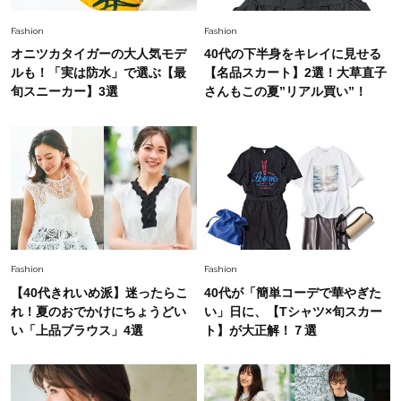
Fashion
2026.7.9
Fashion
Fashion
スタイリストが本気で推す！40代がほどよく華
オニツカタイガーの大人気モデ
40代の下半身をキレイに見せる
やぐ【甘め黒アイテム】3選
ルも！「実は防水」で選ぶ【最
【名品スカート】2選！大草直子
旬スニーカー】3選
さんもこの夏”リアル買い”！
Fashion
2026.7.25
26年夏は「小ぶり」が大流行中！人と被らない
【最旬かごバッグ】6選
Fashion
2026.7.26
【猛暑でもきれい見え】40代が手放せない「黒
ワンピ」5選
Fashion
Fashion
【40代きれいめ派】迷ったらこ
40代が「簡単コーデで華やぎた
れ！夏のおでかけにちょうどい
い」日に、【Tシャツ×旬スカー
い「上品ブラウス」4選
ト】が大正解！７選