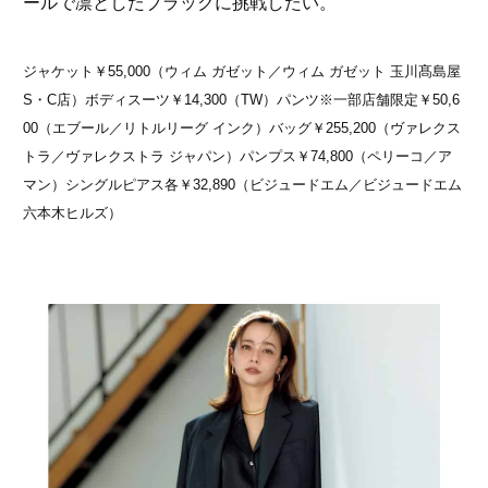
ールで凛としたブラックに挑戦したい。
ジャケット￥55,000（ウィム ガゼット／ウィム ガゼット 玉川髙島屋
S・C店）ボディスーツ￥14,300（TW）パンツ※一部店舗限定￥50,6
00（エブール／リトルリーグ インク）バッグ￥255,200（ヴァレクス
トラ／ヴァレクストラ ジャパン）パンプス￥74,800（ペリーコ／ア
マン）シングルピアス各￥32,890（ビジュードエム／ビジュードエム
六本木ヒルズ）