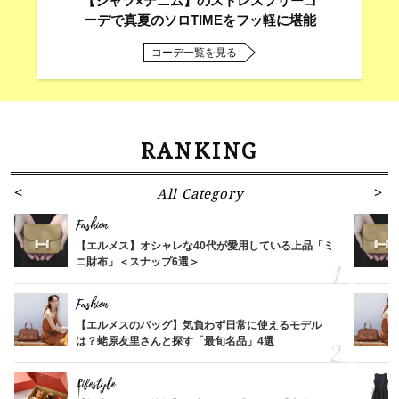
【シャツ×デニム】のストレスフリーコ
ーデで真夏のソロTIMEをフッ軽に堪能
コーデ一覧を見る
RANKING
All Category
Fashion
【エルメス】オシャレな40代が愛用している上品「ミ
ニ財布」＜スナップ6選＞
Fashion
【エルメスのバッグ】気負わず日常に使えるモデル
は？蛯原友里さんと探す「最旬名品」4選
Lifestyle