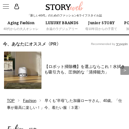
「新しい40代」のためのファッション&ライフスタイル誌
Aging Fashion
LUXURY BRANDS
Junior STORY
PO
40代からの大人オシャレ
永遠のラグジュアリー
母10年目からの子育て
今、あなたにオススメ〈PR〉
Recommended by
【ロボット掃除機】を選ぶならこれ！水拭き
も吸引力も、圧倒的な「清掃能力」
TOP
Fashion
早くも“卒母”した加藤ローサさん、40歳。「仕
事が最高に楽しい！」今、着たい服〈３選〉