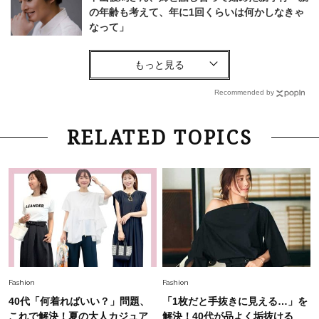
の年齢も考えて、年に1回くらいは何かしなきゃ
なって」
Lifestyle
2026.7.29
「人間、役に立たなきゃ生きてちゃいかんか？」
上野千鶴子先生が問い直す“理想の老後”の呪縛
Recommended by
【ジェンダー連載23】
Fashion
2026.6.12
RELATED TOPICS
中村ゆりさん「40代になり、やっと“仕事以外の
幸福感”に目が向いた」ライフスタイルも、服も
Fashion
2026.7.16
白黒でもこんなに華やぐ！40代、夏の「甘めト
ップス×パンツ」コーデ〈3選〉
Fashion
2026.5.29
Fashion
Fashion
40代の夏通勤はこれ１着！「きちんと感」も
40代「何着ればいい？」問題、
「1枚だと手抜きに見える…」を
「オシャレ」も整うトレンドトップス〈4選〉
これで解決！夏の大人カジュア
解決！40代が品よく垢抜ける