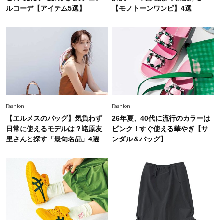
ルコーデ【アイテム5選】
【モノトーンワンピ】4選
Fashion
2026.6.26
初夏はこれさえあれば！40代は【淡色ワンピ】
で即涼しげ＆上品見え〈3選〉
Fashion
2026.8.5
オシャレ40代の【ワンピ＆オールインワン】最
旬着こなし3選。地味見え回避のコツは「バッグ
Fashion
Fashion
選び」！
【エルメスのバッグ】気負わず
26年夏、40代に流行のカラーは
Fashion
日常に使えるモデルは？蛯原友
ピンク！すぐ使える華やぎ【サ
2026.7.31
【40代のTシャツコーデ】超ビッグサイズ×きれ
里さんと探す「最旬名品」4選
ンダル＆バッグ】
いめハーフパンツでモードに昇華
Fashion
2026.6.25
毎日忙しい40代が頼れる！無難に見えない【ひ
とくせ黒ワンピ】〈5選〉