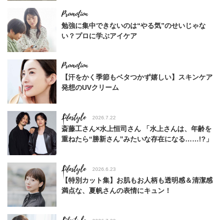
勉強に集中できないのは“やる気”のせいじゃな
い？プロに学ぶアイケア
【汗をかく季節もベタつかず嬉しい】スキンケア
発想のUVクリーム
Lifestyle
2026.7.22
斎藤工さん×水上恒司さん 「水上さんは、年齢を
重ねたら“勝新さん”みたいな存在になる……!?」
Lifestyle
2026.6.23
【特別カット集】お肌もお人柄も透明感＆清潔感
満点な、夏帆さんの表情にキュン！