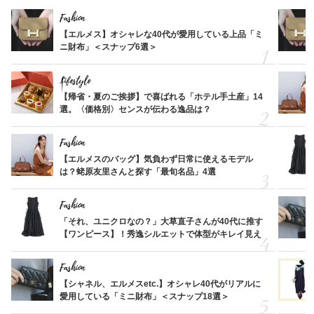
Fashion
【エルメス】オシャレな40代が愛用している上品「ミ
ニ財布」＜スナップ6選＞
Lifestyle
【帰省・夏のご挨拶】で喜ばれる「ホテル手土産」14
選。〈価格別〉センスが伝わる逸品は？
Fashion
【エルメスのバッグ】気負わず日常に使えるモデル
は？蛯原友里さんと探す「最旬名品」4選
Fashion
「それ、ユニクロなの？」大草直子さんが40代に推す
【ワンピース】！秀逸シルエットで体型がキレイ見え
Fashion
【シャネル、エルメスetc.】オシャレ40代がリアルに
愛用している「ミニ財布」＜スナップ18選＞