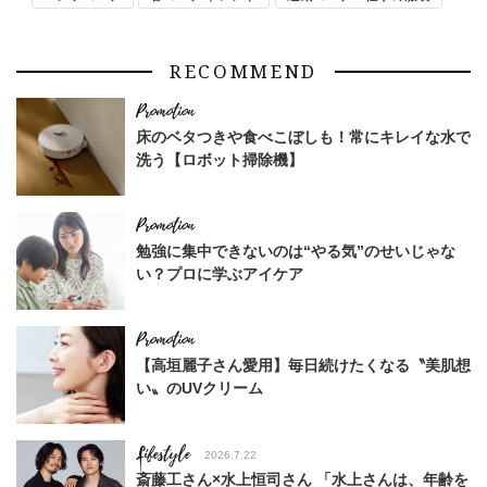
RECOMMEND
床のベタつきや食べこぼしも！常にキレイな水で
洗う【ロボット掃除機】
勉強に集中できないのは“やる気”のせいじゃな
い？プロに学ぶアイケア
【高垣麗子さん愛用】毎日続けたくなる〝美肌想
い〟のUVクリーム
Lifestyle
2026.7.22
斎藤工さん×水上恒司さん 「水上さんは、年齢を