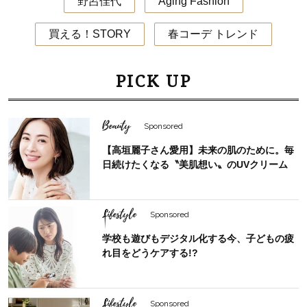
野呂佳代
Aging Fashion
買える！STORY
春コーデ トレンド
PICK UP
Beauty
Sponsored
【高垣麗子さん愛用】未来の肌のために。毎
日続けたくなる〝美肌想い〟のUVクリーム
Lifestyle
Sponsored
学校も遊びもデジタル化する今、子どもの疲
れ目をどうケアする!?
Lifestyle
Sponsored