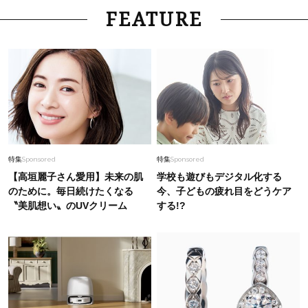
FEATURE
特集
Sponsored
特集
Sponsored
【高垣麗子さん愛用】未来の肌
学校も遊びもデジタル化する
のために。毎日続けたくなる
今、子どもの疲れ目をどうケア
〝美肌想い〟のUVクリーム
する!?