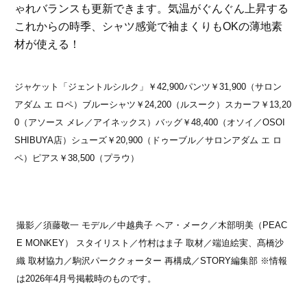
ゃれバランスも更新できます。気温がぐんぐん上昇する
これからの時季、シャツ感覚で袖まくりもOKの薄地素
材が使える！
ジャケット「ジェントルシルク」￥42,900パンツ￥31,900（サロン
アダム エ ロペ）ブルーシャツ￥24,200（ルスーク）スカーフ￥13,20
0（アソース メレ／アイネックス）バッグ￥48,400（オソイ／OSOI
SHIBUYA店）シューズ￥20,900（ドゥーブル／サロンアダム エ ロ
ペ）ピアス￥38,500（プラウ）
撮影／須藤敬一 モデル／中越典子 ヘア・メーク／木部明美（PEAC
E MONKEY） スタイリスト／竹村はま子 取材／端迫絵実、髙橋沙
織 取材協力／駒沢パーククォーター
再構成／STORY編集部 ※情報
は2026年4月号掲載時のものです。