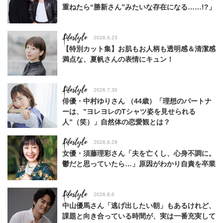
重ねたら“勝新さん”みたいな存在になる……!?」
Lifestyle
2026.6.23
【特別カット集】お肌もお人柄も透明感＆清潔感
満点な、夏帆さんの表情にキュン！
Lifestyle
2026.7.30
俳優・中村ゆりさん （44歳）「理想のパートナ
ーは、”ヨレヨレのTシャツ姿を見せられる
人”（笑）」自然体の恋愛観とは？
Lifestyle
2026.6.29
女優・須藤理彩さん「夫を亡くし、心身不調に。
鬱だと思っていたら…」原因がわかり自責を卒業
Lifestyle
2026.8.6
中山優馬さん「逃げ出したい朝」もあるけれど、
課題と向き合っている時間が、実は一番充実して