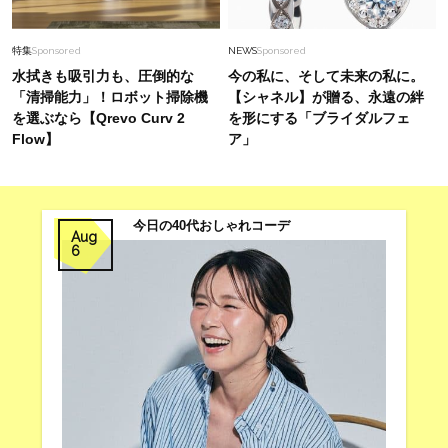
特集
Sponsored
NEWS
Sponsored
水拭きも吸引力も、圧倒的な
今の私に、そして未来の私に。
「清掃能力」！ロボット掃除機
【シャネル】が贈る、永遠の絆
を選ぶなら【Qrevo Curv 2
を形にする「ブライダルフェ
Flow】
ア」
今日の40代おしゃれコーデ
Aug
6