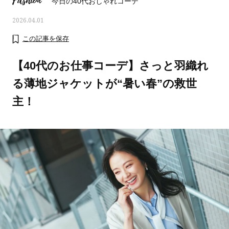
Fashion
今日の40代おしゃれコーデ
2026.04.01
この記事を保存
【40代のお仕事コーデ】さっと羽織れ
る薄地ジャケットが“暑い春”の救世
主！
おすす
ママとパパに贈る「ジェンダーレ
人気の40代髪型・ヘア
ス学」
タログ