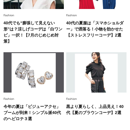
いめハーフパンツでモードに昇華
Fashion
Fashion
40代でも“膨張して見えない
40代の夏服は「スマホショルダ
形”は？涼しげコーデは「白ワン
ー」で洒落る！小物を効かせた
ピ」一択！【7月のじめじめ対
【ストレスフリーコーデ】2選
策】
Fashion
Fashion
今年の夏は「ビジューアクセ」
黒より夏らしく、上品見え！40
ブームが到来！シンプル派40代
代【夏のブラウンコーデ】2選
のヘビロテ３選