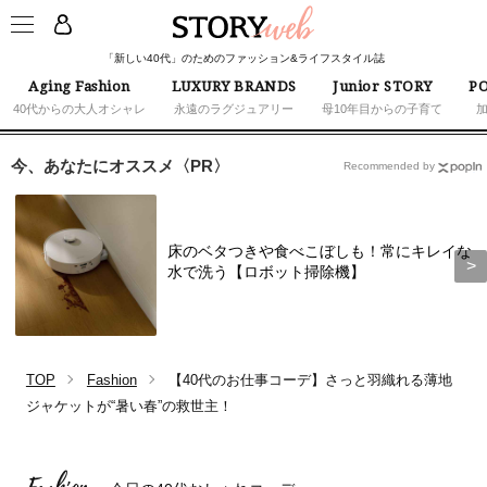
「新しい40代」のためのファッション&ライフスタイル誌
Aging Fashion
LUXURY BRANDS
Junior STORY
PO
40代からの大人オシャレ
永遠のラグジュアリー
母10年目からの子育て
今、あなたにオススメ〈PR〉
Recommended by
床のベタつきや食べこぼしも！常にキレイな
水で洗う【ロボット掃除機】
TOP
Fashion
【40代のお仕事コーデ】さっと羽織れる薄地
ジャケットが“暑い春”の救世主！