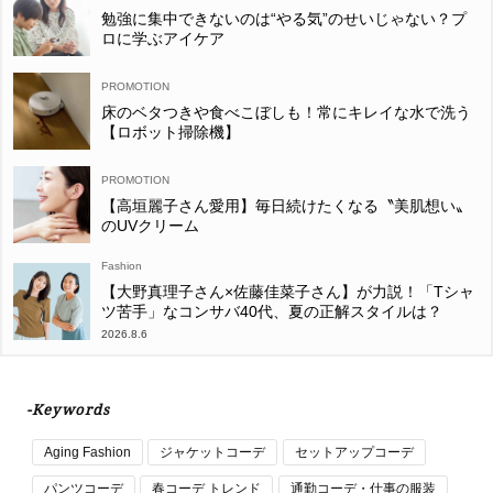
勉強に集中できないのは“やる気”のせいじゃない？プ
ロに学ぶアイケア
床のベタつきや食べこぼしも！常にキレイな水で洗う
【ロボット掃除機】
【高垣麗子さん愛用】毎日続けたくなる〝美肌想い〟
のUVクリーム
Fashion
【大野真理子さん×佐藤佳菜子さん】が力説！「Tシャ
ツ苦手」なコンサバ40代、夏の正解スタイルは？
2026.8.6
-Keywords
Aging Fashion
ジャケットコーデ
セットアップコーデ
パンツコーデ
春コーデ トレンド
通勤コーデ・仕事の服装