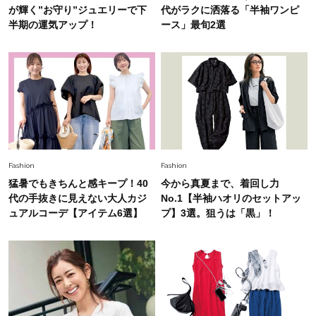
白黒でもこんなに華やぐ！40代、夏の「甘めト
が輝く”お守り”ジュエリーで下
代がラクに洒落る「半袖ワンピ
ップス×パンツ」コーデ〈3選〉
半期の運気アップ！
ース」最旬2選
Fashion
2026.5.29
40代の夏通勤はこれ１着！「きちんと感」も
「オシャレ」も整うトレンドトップス〈4選〉
Fashion
2026.6.26
初夏はこれさえあれば！40代は【淡色ワンピ】
Fashion
Fashion
で即涼しげ＆上品見え〈3選〉
猛暑でもきちんと感キープ！40
今から真夏まで、着回し力
代の手抜きに見えない大人カジ
No.1【半袖ハオリのセットアッ
Fashion
ュアルコーデ【アイテム6選】
プ】3選。狙うは「黒」！
2026.8.5
オシャレ40代の【ワンピ＆オールインワン】最
旬着こなし3選。地味見え回避のコツは「バッグ
選び」！
Fashion
2026.7.31
【40代のTシャツコーデ】超ビッグサイズ×きれ