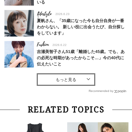
いる
Lifestyle
2026.6.23
夏帆さん、「35歳になった今も自分自身が一番
わからない。 新しい役に出会うたび、自分探し
をしています」
Fashion
2026.6.22
吉瀬美智子さん51歳「離婚した45歳。でも、あ
の必死な時期があったからこそ…」今の40代に
伝えたいこと
Fashion
2026.8.6
【40代コンサバ派】白Tシャツは「パール×ゴー
ルドアクセ」を合わせるのが正解！〈大野真理子
Recommended by
さん×佐藤佳菜子さん〉
Lifestyle
2026.7.29
RELATED TOPICS
「お若いですね」は褒め言葉？“若い＝美しい”と
錯覚させる社会の危うさ【上野千鶴子のジェンダ
ーレス連載22】