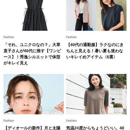
Lifestyle
2026.7.29
「人間、役に立たなきゃ生きてちゃいかんか？」
上野千鶴子先生が問い直す“理想の老後”の呪縛
【ジェンダー連載23】
Lifestyle
2026.8.6
Fashion
Fashion
26年夏の【開運アクション】は”ひと拭き”習
「それ、ユニクロなの？」大草
【40代の通勤服】ラクなのにき
慣！「金運アップ→トイレ、じゃあ底上げ運
直子さんが40代に推す【ワンピ
ちんと見える！暑い夏も迷わな
は？」
ース】！秀逸シルエットで体型
いキレイめアイテム〈6選〉
がキレイ見え
Lifestyle
2026.5.22
梅宮アンナさん 電撃婚から1年、家族の価値観
を育み中「理想の暮らしよりも今の心地よさを選
んだ」
Fashion
2026.6.12
中村ゆりさん「40代になり、やっと“仕事以外の
幸福感”に目が向いた」ライフスタイルも、服も
Fashion
Fashion
Fashion
【ディオールの新作】月と太陽
気温24度からちょうどいい。40
2026.7.16