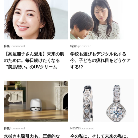
特集
Sponsored
特集
Sponsored
【高垣麗子さん愛用】未来の肌
学校も遊びもデジタル化する
のために。毎日続けたくなる
今、子どもの疲れ目をどうケア
〝美肌想い〟のUVクリーム
する!?
特集
Sponsored
NEWS
Sponsored
水拭きも吸引力も、圧倒的な
今の私に、そして未来の私に。