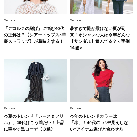
慣！「金運アップ→トイレ、じゃあ底上げ運
は？」
Fashion
2026.6.12
Fashion
Fashion
中村ゆりさん「40代になり、やっと“仕事以外の
「デコルテの削げ」に悩む40代
暑すぎて靴が履けない夏が到
幸福感”に目が向いた」ライフスタイルも、服も
の正解は？【シアートップス×華
来！オシャレな人は今年どんな
奢ストラップ】が着映えする！
【サンダル】選んでる？＜実例
14選＞
Fashion
2026.7.16
白黒でもこんなに華やぐ！40代、夏の「甘めト
ップス×パンツ」コーデ〈3選〉
Fashion
2026.5.29
40代の夏通勤はこれ１着！「きちんと感」も
「オシャレ」も整うトレンドトップス〈4選〉
Fashion
Fashion
Fashion
今夏のトレンド「レース＆フリ
今年のトレンドカラーは
2026.5.29
今、40代の「メガネ＆サングラス」のトレンド
ル」、40代はこう着たい！上品
「赤」！40代の“ハデ見えしな
に更新あり！“黒ぶち以外”が新定番に
に華やぐ黒コーデ〈３選〉
い”アイテム選びと合わせ方