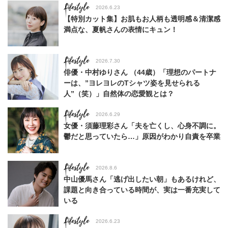
Lifestyle
2026.6.23
【特別カット集】お肌もお人柄も透明感＆清潔感
満点な、夏帆さんの表情にキュン！
Lifestyle
2026.7.30
俳優・中村ゆりさん （44歳）「理想のパートナ
ーは、”ヨレヨレのTシャツ姿を見せられる
人”（笑）」自然体の恋愛観とは？
Lifestyle
2026.6.29
女優・須藤理彩さん「夫を亡くし、心身不調に。
鬱だと思っていたら…」原因がわかり自責を卒業
Lifestyle
2026.8.6
中山優馬さん「逃げ出したい朝」もあるけれど、
課題と向き合っている時間が、実は一番充実して
いる
Lifestyle
2026.6.23