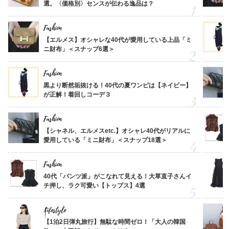
選。〈価格別〉センスが伝わる逸品は？
Fashion
【エルメス】オシャレな40代が愛用している上品「ミ
ニ財布」＜スナップ6選＞
Fashion
黒より断然垢抜ける！40代の夏ワンピは【ネイビー】
が正解！着回しコーデ３
Fashion
【シャネル、エルメスetc.】オシャレ40代がリアルに
愛用している「ミニ財布」＜スナップ18選＞
Fashion
40代「パンツ派」がこなれて見える！大草直子さんイ
チ押し、ラク可愛い【トップス】4選
Lifestyle
【1泊2日弾丸旅行】無駄な時間ゼロ！「大人の韓国