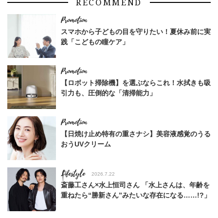
RECOMMEND
スマホから子どもの目を守りたい！夏休み前に実
践「こどもの瞳ケア」
【ロボット掃除機】を選ぶならこれ！水拭きも吸
引力も、圧倒的な「清掃能力」
【日焼け止め特有の重さナシ】美容液感覚のうる
おうUVクリーム
Lifestyle
2026.7.22
斎藤工さん×水上恒司さん 「水上さんは、年齢を
重ねたら“勝新さん”みたいな存在になる……!?」