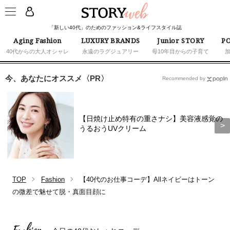
「新しい40代」のためのファッション&ライフスタイル誌
Aging Fashion
LUXURY BRANDS
Junior STORY
PO
40代からの大人オシャレ
永遠のラグジュアリー
母10年目からの子育て
今、あなたにオススメ〈PR〉
Recommended by
【日焼け止め特有の重さナシ】美容液感覚の
うるおうUVクリーム
TOP
Fashion
【40代のお仕事コーデ】Allネイビーはトーン
の微差で魅せて脱・真面目顔に