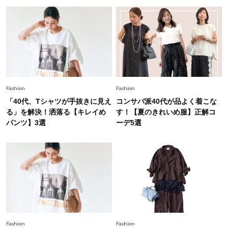
Fashion
2026.8.5
オシャレ40代の【ワンピ＆オールインワン】最
旬着こなし3選。地味見え回避のコツは「バッグ
選び」！
Fashion
2026.7.31
【40代のTシャツコーデ】超ビッグサイズ×きれ
Fashion
Fashion
いめハーフパンツでモードに昇華
「40代、Tシャツが手抜きに見え
コンサバ派40代が品よく着こな
る」を解決！洒落る【キレイめ
す！【夏のきれいめ服】正解コ
Fashion
パンツ】3選
ーデ5選
2026.7.9
スタイリストが本気で推す！40代がほどよく華
やぐ【甘め黒アイテム】3選
Fashion
2026.7.25
26年夏は「小ぶり」が大流行中！人と被らない
【最旬かごバッグ】6選
Fashion
Fashion