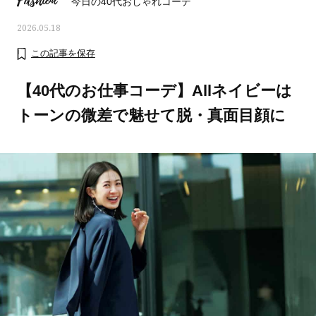
Fashion
今日の40代おしゃれコーデ
2026.05.18
この記事を保存
【40代のお仕事コーデ】Allネイビーは
トーンの微差で魅せて脱・真面目顔に
ママとパパに贈る「ジェンダーレ
人気の40代髪型・ヘア
ス学」
タログ