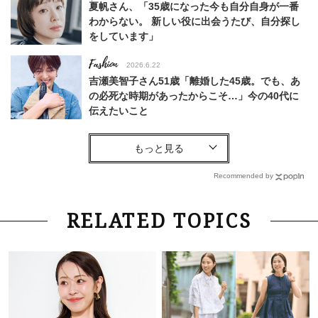
夏帆さん、「35歳になった今も自分自身が一番
わからない。 新しい役に出会うたび、自分探し
をしています」
Fashion
2026.6.22
吉瀬美智子さん51歳「離婚した45歳。でも、あ
の必死な時期があったからこそ…」今の40代に
伝えたいこと
Fashion
2026.8.6
【40代コンサバ派】白Tシャツは「パール×ゴー
ルドアクセ」を合わせるのが正解！〈大野真理子
Recommended by
さん×佐藤佳菜子さん〉
Lifestyle
2026.7.29
RELATED TOPICS
「お若いですね」は褒め言葉？“若い＝美しい”と
錯覚させる社会の危うさ【上野千鶴子のジェンダ
ーレス連載22】
Lifestyle
2026.8.6
26年夏の【開運アクション】は”ひと拭き”習