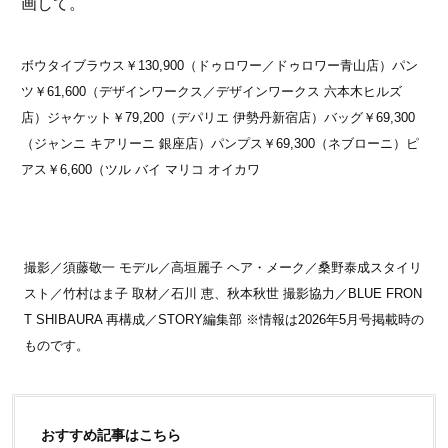
画して。
ボウタイブラウス￥130,900（ドゥロワー／ドゥロワー青山店）パン
ツ￥61,600（デザインワークス／デザインワークス 六本木ヒルズ
店）ジャケット￥79,200（デパリエ 伊勢丹新宿店）バッグ￥69,300
（ジャンニ キアリーニ 銀座店）パンプス￥69,300（ネブローニ）ピ
アス￥6,600（ツル バイ マリコ オイカワ
撮影／須藤敬一 モデル／高垣麗子 ヘア・メーク／桑野泰成スタイリ
スト／竹村はま子 取材／石川 恵、秋本秋世 撮影協力／BLUE FRON
T SHIBAURA 再構成／STORY編集部 ※情報は2026年5月号掲載時の
ものです。
おすすめ記事はこちら