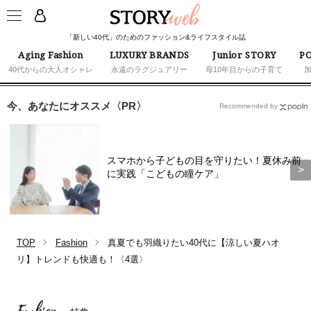
「新しい40代」のためのファッション&ライフスタイル誌
Aging Fashion
LUXURY BRANDS
Junior STORY
PO
40代からの大人オシャレ
永遠のラグジュアリー
母10年目からの子育て
今、あなたにオススメ〈PR〉
Recommended by
スマホから子どもの目を守りたい！夏休み前
に実践「こどもの瞳ケア」
TOP
Fashion
真夏でも羽織りたい40代に【涼しい夏ハオ
リ】トレンドも快適も！〈4選〉