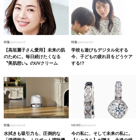
特集
Sponsored
特集
Sponsored
【高垣麗子さん愛用】未来の肌
学校も遊びもデジタル化する
のために。毎日続けたくなる
今、子どもの疲れ目をどうケア
〝美肌想い〟のUVクリーム
する!?
特集
Sponsored
NEWS
Sponsored
水拭きも吸引力も、圧倒的な
今の私に、そして未来の私に。
「清掃能力」！ロボット掃除機
【シャネル】が贈る、永遠の絆