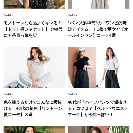
【ジェンダー連載23】
Lifestyle
2026.8.6
Fashion
Fashion
26年夏の【開運アクション】は”ひと拭き”習
モノトーンなら品よくキマる！
"パンツ派40代"の「ワンピ的時
慣！「金運アップ→トイレ、じゃあ底上げ運
【ドット柄ジャケット】で40代
短アイテム」！1枚で華やぐ【オ
は？」
にも茶目っ気を♡
ールインワン】コーデ4選
Lifestyle
2026.5.22
梅宮アンナさん 電撃婚から1年、家族の価値観
を育み中「理想の暮らしよりも今の心地よさを選
んだ」
Fashion
2026.6.12
中村ゆりさん「40代になり、やっと“仕事以外の
幸福感”に目が向いた」ライフスタイルも、服も
Fashion
Fashion
色を揃えるだけでこんなに垢抜
40代が「ハーフパンツで垢抜け
Fashion
ける！40代の旬色【ワントーン
る」コツは？【ベルト×ウエスト
2026.7.16
白黒でもこんなに華やぐ！40代、夏の「甘めト
夏コーデ】３選
マーク】が今年っぽい！
ップス×パンツ」コーデ〈3選〉