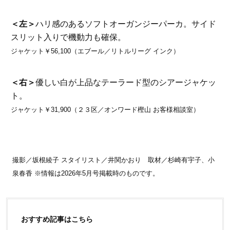
＜左＞
ハリ感のあるソフトオーガンジーパーカ。サイド
スリット入りで機動力も確保。
ジャケット￥56,100（エブール／リトルリーグ インク）
＜右＞
優しい白が上品なテーラード型のシアージャケッ
ト。
ジャケット￥31,900（２３区／オンワード樫山 お客様相談室）
撮影／坂根綾子 スタイリスト／井関かおり 取材／杉崎有宇子、小
泉春香 ※情報は2026年5月号掲載時のものです。
おすすめ記事はこちら