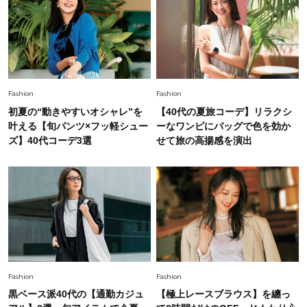
Fashion
2026.5.29
40代の夏通勤はこれ１着！「きちんと感」も
「オシャレ」も整うトレンドトップス〈4選〉
Fashion
2026.6.26
Fashion
Fashion
初夏はこれさえあれば！40代は【淡色ワンピ】
初夏の“動きやすいオシャレ”を
【40代の夏旅コーデ】リラクシ
で即涼しげ＆上品見え〈3選〉
叶える【旬パンツ×フッ軽シュー
ーなワンピにバッグで色を効か
ズ】40代コーデ3選
せて旅の高揚感を演出
Fashion
2026.8.5
オシャレ40代の【ワンピ＆オールインワン】最
旬着こなし3選。地味見え回避のコツは「バッグ
選び」！
Fashion
2026.7.31
【40代のTシャツコーデ】超ビッグサイズ×きれ
いめハーフパンツでモードに昇華
Fashion
Fashion
黒ベース派40代の【通勤カジュ
【極上レースブラウス】を纏っ