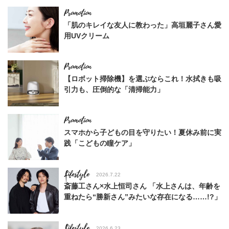
「肌のキレイな友人に教わった」高垣麗子さん愛
用UVクリーム
【ロボット掃除機】を選ぶならこれ！水拭きも吸
引力も、圧倒的な「清掃能力」
スマホから子どもの目を守りたい！夏休み前に実
践「こどもの瞳ケア」
Lifestyle
2026.7.22
斎藤工さん×水上恒司さん 「水上さんは、年齢を
重ねたら“勝新さん”みたいな存在になる……!?」
Lifestyle
2026.6.23