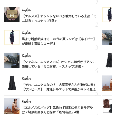
Fashion
【エルメス】オシャレな40代が愛用している上品「ミ
ニ財布」＜スナップ6選＞
Fashion
黒より断然垢抜ける！40代の夏ワンピは【ネイビー】
が正解！着回しコーデ３
Fashion
【シャネル、エルメスetc.】オシャレ40代がリアルに
愛用している「ミニ財布」＜スナップ18選＞
Fashion
「それ、ユニクロなの？」大草直子さんが40代に推す
【ワンピース】！秀逸シルエットで体型がキレイ見え
Fashion
【エルメスのバッグ】気負わず日常に使えるモデル
は？蛯原友里さんと探す「最旬名品」4選