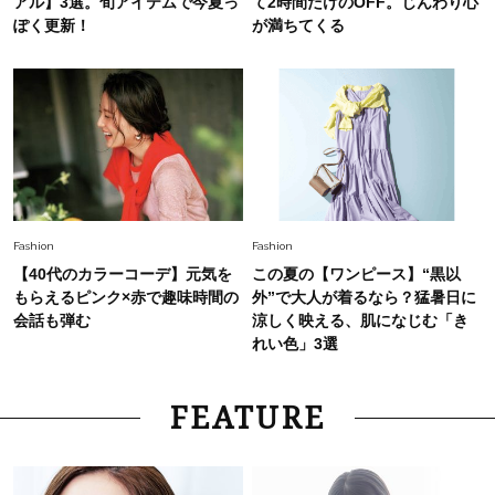
アル】3選。旬アイテムで今夏っ
て2時間だけのOFF。じんわり心
ぽく更新！
が満ちてくる
Fashion
Fashion
【40代のカラーコーデ】元気を
この夏の【ワンピース】“黒以
もらえるピンク×赤で趣味時間の
外”で大人が着るなら？猛暑日に
会話も弾む
涼しく映える、肌になじむ「き
れい色」3選
FEATURE