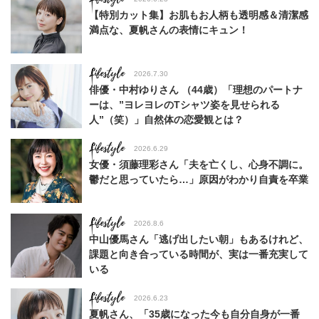
【特別カット集】お肌もお人柄も透明感＆清潔感
満点な、夏帆さんの表情にキュン！
Lifestyle
2026.7.30
俳優・中村ゆりさん （44歳）「理想のパートナ
ーは、”ヨレヨレのTシャツ姿を見せられる
人”（笑）」自然体の恋愛観とは？
Lifestyle
2026.6.29
女優・須藤理彩さん「夫を亡くし、心身不調に。
鬱だと思っていたら…」原因がわかり自責を卒業
Lifestyle
2026.8.6
中山優馬さん「逃げ出したい朝」もあるけれど、
課題と向き合っている時間が、実は一番充実して
いる
Lifestyle
2026.6.23
夏帆さん、「35歳になった今も自分自身が一番