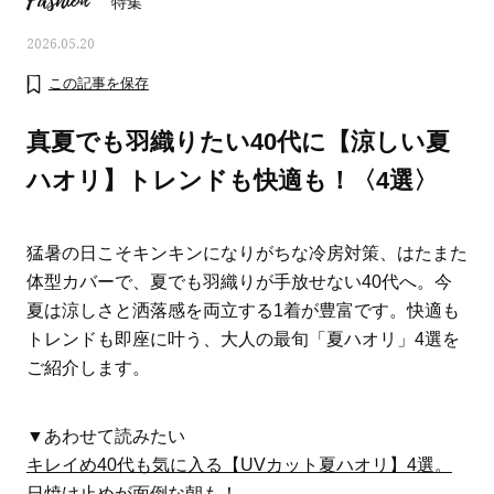
Fashion
特集
2026.05.20
この記事を保存
真夏でも羽織りたい40代に【涼しい夏
ハオリ】トレンドも快適も！〈4選〉
猛暑の日こそキンキンになりがちな冷房対策、はたまた
体型カバーで、夏でも羽織りが手放せない40代へ。今
夏は涼しさと洒落感を両立する1着が豊富です。快適も
トレンドも即座に叶う、大人の最旬「夏ハオリ」4選を
ご紹介します。
おすす
ママとパパに贈る「ジェンダーレ
人気の40代髪型・ヘア
ス学」
タログ
▼あわせて読みたい
キレイめ40代も気に入る【UVカット夏ハオリ】4選。
日焼け止めが面倒な朝も！