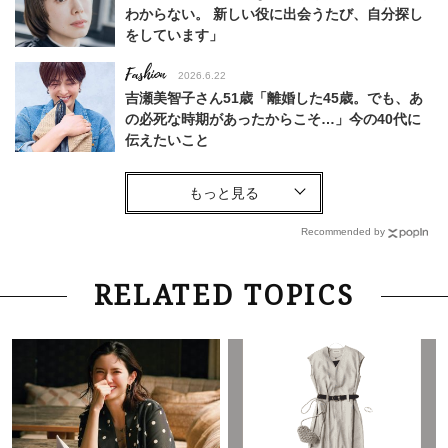
わからない。 新しい役に出会うたび、自分探し
をしています」
Fashion
2026.6.22
吉瀬美智子さん51歳「離婚した45歳。でも、あ
の必死な時期があったからこそ…」今の40代に
伝えたいこと
Fashion
2026.8.6
【40代コンサバ派】白Tシャツは「パール×ゴー
ルドアクセ」を合わせるのが正解！〈大野真理子
Recommended by
さん×佐藤佳菜子さん〉
Lifestyle
2026.7.29
RELATED TOPICS
「お若いですね」は褒め言葉？“若い＝美しい”と
錯覚させる社会の危うさ【上野千鶴子のジェンダ
ーレス連載22】
Lifestyle
2026.7.29
「人間、役に立たなきゃ生きてちゃいかんか？」
上野千鶴子先生が問い直す“理想の老後”の呪縛