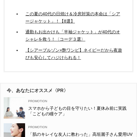
この夏の40代の日焼け＆冷房対策の本命は「シア
ージャケット」！【8選】
通勤もお出かけも「半袖ジャケット」が40代のオ
シャレを救う！〈コーデ３選〉
【シアーブルゾン×艶ワンピ】ネイビーだから夜遊
びも安心してハジけられる！
今、あなたにオススメ〈PR〉
スマホから子どもの目を守りたい！夏休み前に実践
「こどもの瞳ケア」
「肌のキレイな友人に教わった」高垣麗子さん愛用UV