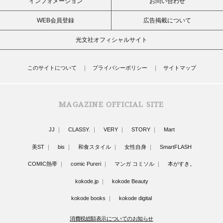
インフォメーション
お問い合わせ
WEB会員登録
広告掲載について
光文社オフィシャルサイト
このサイトについて
プライバシーポリシー
サイトマップ
MAGAZINE OFFICIAL SITE
JJ
CLASSY.
VERY
STORY
Mart
美ST
bis
和食スタイル
女性自身
SmartFLASH
COMIC熱帯
comic Pureri
マンガ コミソル
本がすき。
kokode.jp
kokode Beauty
kokode books
kokode digital
消費税総額表示についてのお知らせ