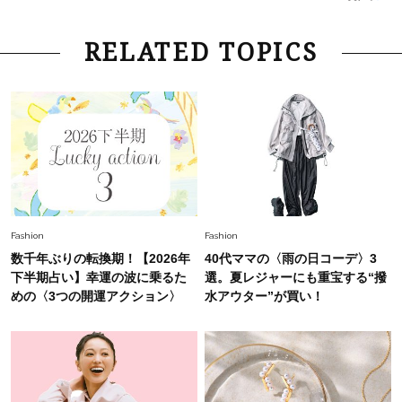
は？」
Fashion
2026.6.12
RELATED TOPICS
中村ゆりさん「40代になり、やっと“仕事以外の
幸福感”に目が向いた」ライフスタイルも、服も
Fashion
2026.7.16
白黒でもこんなに華やぐ！40代、夏の「甘めト
ップス×パンツ」コーデ〈3選〉
Fashion
2026.5.29
Fashion
Fashion
40代の夏通勤はこれ１着！「きちんと感」も
数千年ぶりの転換期！【2026年
40代ママの〈雨の日コーデ〉3
「オシャレ」も整うトレンドトップス〈4選〉
下半期占い】幸運の波に乗るた
選。夏レジャーにも重宝する“撥
めの〈3つの開運アクション〉
水アウター”が買い！
Fashion
2026.6.26
初夏はこれさえあれば！40代は【淡色ワンピ】
で即涼しげ＆上品見え〈3選〉