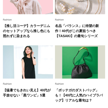
Fashion
2026.5.29
今、40代の「メガネ＆サングラス」のトレンド
に更新あり！“黒ぶち以外”が新定番に
Fashion
Fashion
【推し活コーデ】カラーデニム
名品「バランス」に待望の新
Fashion
のセットアップなら推し色にも
作！40代がこの夏狙うべき
2026.8.5
オシャレ40代の【ワンピ＆オールインワン】最
照れずに染まれる
【TASAKI】の最旬シリーズ
旬着こなし3選。地味見え回避のコツは「バッグ
選び」！
Fashion
2026.7.9
スタイリストが本気で推す！40代がほどよく華
やぐ【甘め黒アイテム】3選
Fashion
2026.7.25
Fashion
Fashion
26年夏は「小ぶり」が大流行中！人と被らない
【猛暑でもきれい見え】40代が
「ボッテガのダストバッグ」
【最旬かごバッグ】6選
手放せない「黒ワンピ」5選
も！【40代に人気のハイブラバ
ッグ】リアルな最旬は？
Fashion
2026.7.2