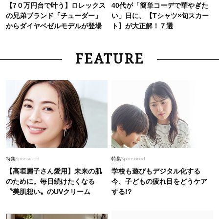
【7０万円台で叶う】ロレックス
40代が「簡単コーデで華やぎた
の兄弟ブランド「チューダー」
い」日に、【Tシャツ×旬スカー
からダイヤベゼルモデルが登場
ト】が大正解！７選
FEATURE
特集
Sponsored
特集
Sponsored
【高垣麗子さん愛用】未来の肌
学校も遊びもデジタル化する
のために。毎日続けたくなる
今、子どもの疲れ目をどうケア
〝美肌想い〟のUVクリーム
する!?