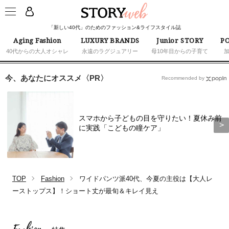
「新しい40代」のためのファッション&ライフスタイル誌
Aging Fashion
LUXURY BRANDS
Junior STORY
PO
40代からの大人オシャレ
永遠のラグジュアリー
母10年目からの子育て
今、あなたにオススメ〈PR〉
Recommended by
スマホから子どもの目を守りたい！夏休み前
に実践「こどもの瞳ケア」
TOP
Fashion
ワイドパンツ派40代、今夏の主役は【大人レ
ーストップス】！ショート丈が最旬＆キレイ見え