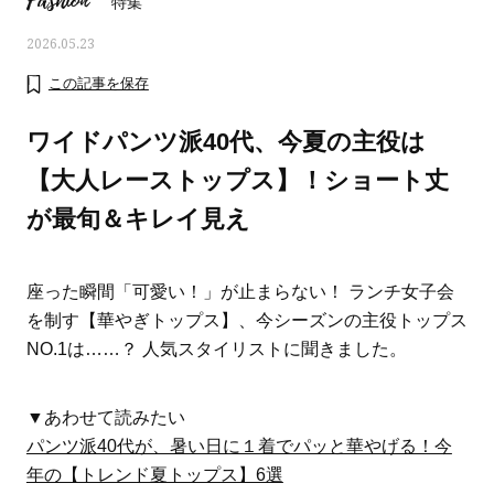
Fashion
特集
2026.05.23
この記事を保存
ワイドパンツ派40代、今夏の主役は
【大人レーストップス】！ショート丈
が最旬＆キレイ見え
座った瞬間「可愛い！」が止まらない！ ランチ女子会
を制す【華やぎトップス】、今シーズンの主役トップス
NO.1は……？ 人気スタイリストに聞きました。
ママとパパに贈る「ジェンダーレ
人気の40代髪型・ヘア
ス学」
タログ
▼あわせて読みたい
パンツ派40代が、暑い日に１着でパッと華やげる！今
年の【トレンド夏トップス】6選