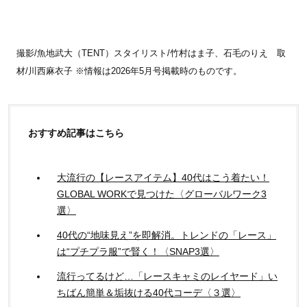
撮影/魚地武大（TENT）スタイリスト/竹村はま子、石毛のりえ 取
材/川西麻衣子 ※情報は2026年5月号掲載時のものです。
おすすめ記事はこちら
大流行の【レースアイテム】40代はこう着たい！
GLOBAL WORKで見つけた〈グローバルワーク3
選〉
40代の“地味見え”を即解消。トレンドの「レース」
は“プチプラ服”で賢く！〈SNAP3選〉
流行ってるけど…「レースキャミのレイヤード」い
ちばん簡単＆垢抜ける40代コーデ〈３選〉