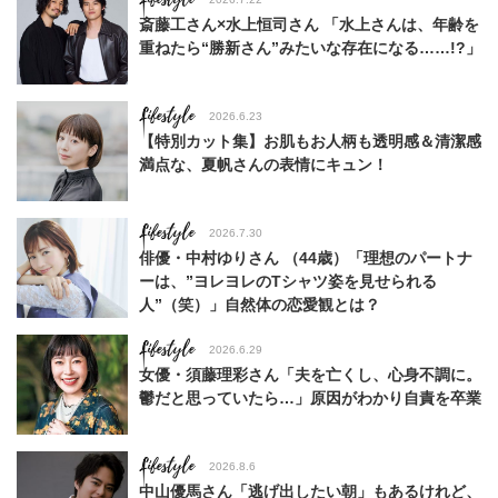
斎藤工さん×水上恒司さん 「水上さんは、年齢を
重ねたら“勝新さん”みたいな存在になる……!?」
Lifestyle
2026.6.23
【特別カット集】お肌もお人柄も透明感＆清潔感
満点な、夏帆さんの表情にキュン！
Lifestyle
2026.7.30
俳優・中村ゆりさん （44歳）「理想のパートナ
ーは、”ヨレヨレのTシャツ姿を見せられる
人”（笑）」自然体の恋愛観とは？
Lifestyle
2026.6.29
女優・須藤理彩さん「夫を亡くし、心身不調に。
鬱だと思っていたら…」原因がわかり自責を卒業
Lifestyle
2026.8.6
中山優馬さん「逃げ出したい朝」もあるけれど、