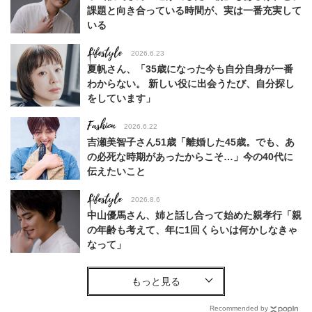
課題と向き合っている時間が、実は一番充実して
いる
Lifestyle
2026.6.23
夏帆さん、「35歳になった今も自分自身が一番
わからない。 新しい役に出会うたび、自分探し
をしています」
Fashion
2026.6.22
吉瀬美智子さん51歳「離婚した45歳。でも、あ
の必死な時期があったからこそ…」今の40代に
伝えたいこと
Lifestyle
2026.8.6
中山優馬さん、姉と話し合って始めた親孝行「親
の年齢も考えて、年に1回くらいは何かしなきゃ
なって」
Lifestyle
2026.8.6
26年夏の【開運アクション】は”ひと拭き”習
慣！「金運アップ→トイレ、じゃあ底上げ運
Recommended by