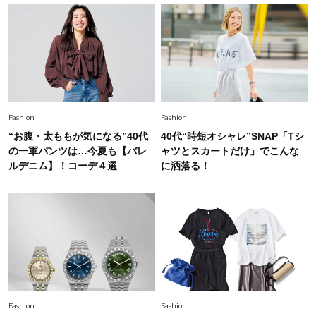
【40代夏コーデ】猛暑でも快適＆上品に！体型
カバーも叶う厳選アイテム〈13選〉
Fashion
2026.7.27
どんな顔タイプにも合う！40代にカジュアルす
ぎない【キャップ＆ハット】4選
Fashion
Fashion
“お腹・太ももが気になる”40代
40代“時短オシャレ”SNAP「Tシ
の一軍パンツは…今夏も【バレ
ャツとスカートだけ」でこんな
ルデニム】！コーデ４選
に洒落る！
Fashion
Fashion