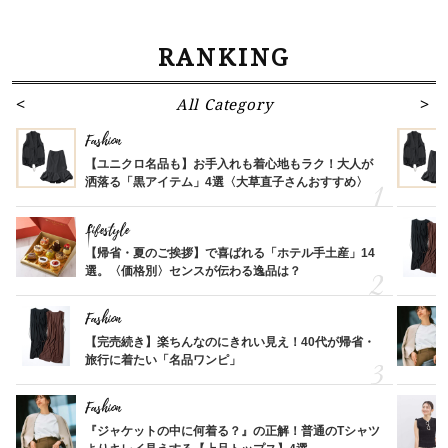
RANKING
All Category
Fashion
【ユニクロ名品も】お手入れも着心地もラク！大人が
洒落る「黒アイテム」4選〈大草直子さんおすすめ〉
Lifestyle
【帰省・夏のご挨拶】で喜ばれる「ホテル手土産」14
選。〈価格別〉センスが伝わる逸品は？
Fashion
【完売続き】楽ちんなのにきれい見え！40代が帰省・
旅行に着たい「名品ワンピ」
Fashion
『ジャケットの中に何着る？』の正解！普通のTシャツ