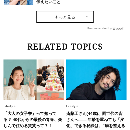
伝えたいこと
Fashion
2026.8.6
【40代コンサバ派】白Tシャツは「パール×ゴー
ルドアクセ」を合わせるのが正解！〈大野真理子
Recommended by
さん×佐藤佳菜子さん〉
Lifestyle
2026.7.29
RELATED TOPICS
「お若いですね」は褒め言葉？“若い＝美しい”と
錯覚させる社会の危うさ【上野千鶴子のジェンダ
ーレス連載22】
Lifestyle
2026.7.29
「人間、役に立たなきゃ生きてちゃいかんか？」
上野千鶴子先生が問い直す“理想の老後”の呪縛
【ジェンダー連載23】
Lifestyle
2026.8.6
Lifestyle
Lifestyle
26年夏の【開運アクション】は”ひと拭き”習
「大人の女子寮」って知って
斎藤工さん(44歳)、同世代の皆
慣！「金運アップ→トイレ、じゃあ底上げ運
る？ 40代からの最後の青春、楽
さんへ―― 年齢を重ねても「変
は？」
しんで住める賃貸って？！
化」できる秘訣は、“腸を整える