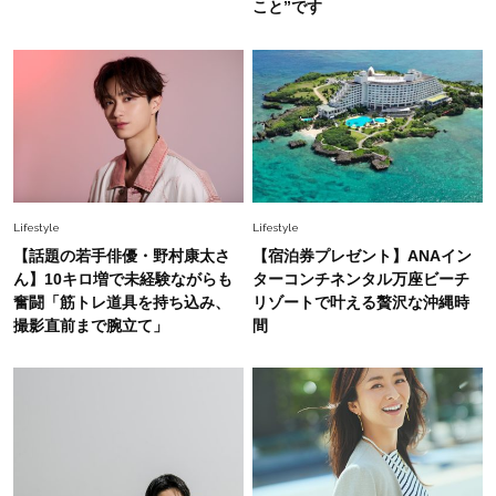
こと”です
Fashion
2026.6.12
中村ゆりさん「40代になり、やっと“仕事以外の
幸福感”に目が向いた」ライフスタイルも、服も
Fashion
2026.7.16
白黒でもこんなに華やぐ！40代、夏の「甘めト
ップス×パンツ」コーデ〈3選〉
Lifestyle
Lifestyle
Fashion
【話題の若手俳優・野村康太さ
【宿泊券プレゼント】ANAイン
2026.5.29
40代の夏通勤はこれ１着！「きちんと感」も
ん】10キロ増で未経験ながらも
ターコンチネンタル万座ビーチ
「オシャレ」も整うトレンドトップス〈4選〉
奮闘「筋トレ道具を持ち込み、
リゾートで叶える贅沢な沖縄時
撮影直前まで腕立て」
間
Fashion
2026.6.26
初夏はこれさえあれば！40代は【淡色ワンピ】
で即涼しげ＆上品見え〈3選〉
Fashion
2026.8.5