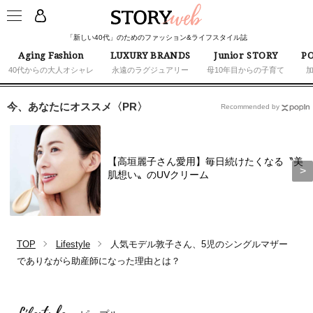
「新しい40代」のためのファッション&ライフスタイル誌
Aging Fashion
LUXURY BRANDS
Junior STORY
PO
40代からの大人オシャレ
永遠のラグジュアリー
母10年目からの子育て
今、あなたにオススメ〈PR〉
Recommended by
【高垣麗子さん愛用】毎日続けたくなる〝美
肌想い〟のUVクリーム
TOP
Lifestyle
人気モデル敦子さん、5児のシングルマザー
でありながら助産師になった理由とは？