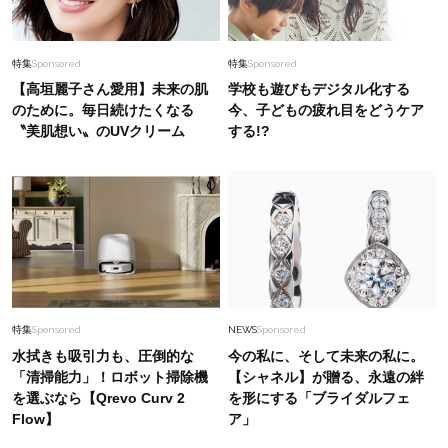
特集
Sponsored
特集
Sponsored
【高垣麗子さん愛用】未来の肌
学校も遊びもデジタル化する
のために。毎日続けたくなる
今、子どもの疲れ目をどうケア
〝美肌想い〟のUVクリーム
する!?
特集
Sponsored
NEWS
Sponsored
水拭きも吸引力も、圧倒的な
今の私に、そして未来の私に。
「清掃能力」！ロボット掃除機
【シャネル】が贈る、永遠の絆
を選ぶなら【Qrevo Curv 2
を形にする「ブライダルフェ
Flow】
ア」