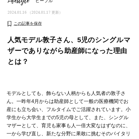
Lifestyle
ピープル
2024.01.16 （2024.01.17 更新）
この記事を保存
人気モデル敦子さん、5児のシングルマ
ザーでありながら助産師になった理由
とは？
モデルとしても、飾らない人柄からも人気者の敦子さ
ん。一昨年4月からは助産師として一般の医療機関でお
おすす
ママとパパに贈る「ジェンダーレ
人気の40代髪型・ヘア
産にも立ち会い、フルタイムでご活躍されています。小
ス学」
タログ
学生から大学生までの5児の母として、また、シングル
マザーとして、育児も家事も人一倍大変なはずなのに、
一から学び直し、新たな分野に果敢に挑むそのバイタリ