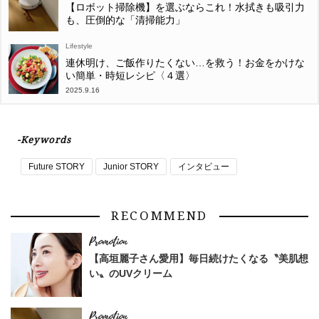
【ロボット掃除機】を選ぶならこれ！水拭きも吸引力
も、圧倒的な「清掃能力」
Lifestyle
連休明け、ご飯作りたくない…を救う！お金をかけな
い簡単・時短レシピ〈４選〉
2025.9.16
-Keywords
Future STORY
Junior STORY
インタビュー
RECOMMEND
【高垣麗子さん愛用】毎日続けたくなる〝美肌想
い〟のUVクリーム