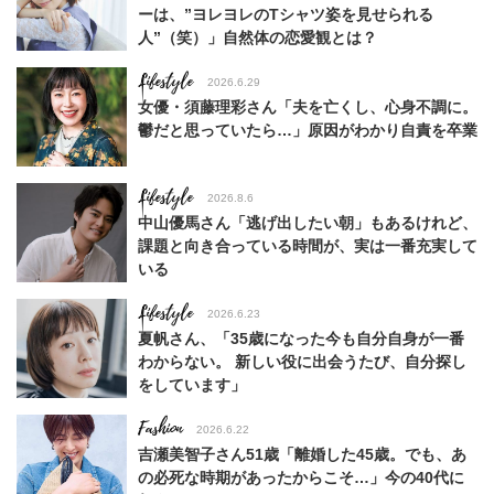
ーは、”ヨレヨレのTシャツ姿を見せられる
人”（笑）」自然体の恋愛観とは？
Lifestyle
2026.6.29
女優・須藤理彩さん「夫を亡くし、心身不調に。
鬱だと思っていたら…」原因がわかり自責を卒業
Lifestyle
2026.8.6
中山優馬さん「逃げ出したい朝」もあるけれど、
課題と向き合っている時間が、実は一番充実して
いる
Lifestyle
2026.6.23
夏帆さん、「35歳になった今も自分自身が一番
わからない。 新しい役に出会うたび、自分探し
をしています」
Fashion
2026.6.22
吉瀬美智子さん51歳「離婚した45歳。でも、あ
の必死な時期があったからこそ…」今の40代に