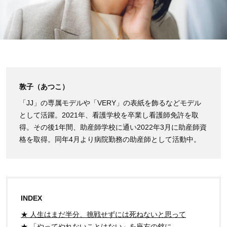
敦子（あつこ）
「JJ」の専属モデルや「VERY」
の表紙を飾るなどモデル
として活躍。
2
021年
、
看護学校を卒業し看護師免許を取
得
。
その後1年間、助産師
学校に通い2022年3月に助産師資
格を取
得。同年4月より病院勤務の助産師として活動中
。
INDEX
★ 人生はまだ半分、挑戦せずには死ねないと思って
★ 「やってやれないことはない」を座右の銘に