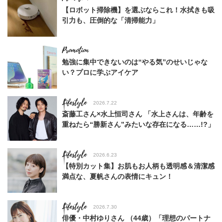
【ロボット掃除機】を選ぶならこれ！水拭きも吸
引力も、圧倒的な「清掃能力」
勉強に集中できないのは“やる気”のせいじゃな
い？プロに学ぶアイケア
Lifestyle
2026.7.22
斎藤工さん×水上恒司さん 「水上さんは、年齢を
重ねたら“勝新さん”みたいな存在になる……!?」
Lifestyle
2026.6.23
【特別カット集】お肌もお人柄も透明感＆清潔感
満点な、夏帆さんの表情にキュン！
Lifestyle
2026.7.30
俳優・中村ゆりさん （44歳）「理想のパートナ