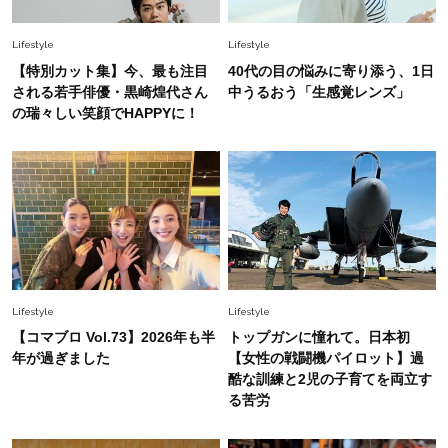
オシャレ40代の【ワンピ＆オールインワン】最
旬着こなし3選。地味見え回避のコツは「バッグ
Lifestyle
Lifestyle
選び」！
【特別カット集】今、最も注目
40代の目の悩みに寄り添う、1日
Fashion
される若手俳優・黒崎煌代さん
中うるおう「生感覚レンズ」
2026.7.31
の瑞々しい笑顔でHAPPYに！
【40代のTシャツコーデ】超ビッグサイズ×きれ
いめハーフパンツでモードに昇華
Fashion
2026.6.25
毎日忙しい40代が頼れる！無難に見えない【ひ
とくせ黒ワンピ】〈5選〉
Lifestyle
Lifestyle
【コマブロ Vol.73】2026年も半
トップガンに憧れて。日本初
年が過ぎました
【女性の戦闘機パイロット】過
酷な訓練と2児の子育てを両立す
る苦労