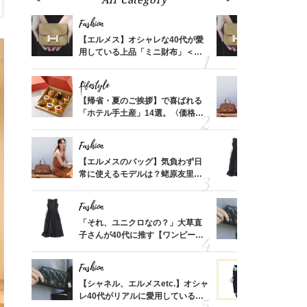
Fashion
Fashion
ばれる
【エルメス】オシャレな40代が愛
【エルメス
価格
用している上品「ミニ財布」＜ス
用している
？
ナップ6選＞
ナップ6選
Lifestyle
Fashion
時間ゼ
【帰省・夏のご挨拶】で喜ばれる
【エルメス
正解ス
「ホテル手土産」14選。〈価格
常に使える
別〉センスが伝わる逸品は？
んと探す「
Fashion
Fashion
る【お
【エルメスのバッグ】気負わず日
「それ、ユ
買える
常に使えるモデルは？蛯原友里さ
子さんが4
れる名
んと探す「最旬名品」4選
ス】！秀逸
レイ見え
Fashion
Fashion
さんの
「それ、ユニクロなの？」大草直
【シャネル、
金の話
子さんが40代に推す【ワンピー
レ40代が
めるん
ス】！秀逸シルエットで体型がキ
「ミニ財布
で学ん
レイ見え
Fashion
Fashion
さん
【シャネル、エルメスetc.】オシャ
黒より断然
、自然
レ40代がリアルに愛用している
ンピは【ネ