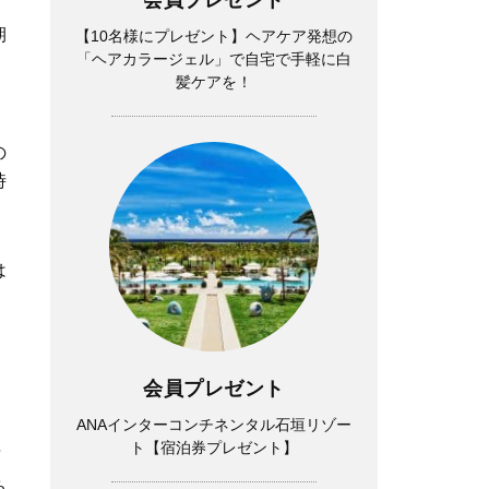
期
【10名様にプレゼント】ヘアケア発想の
「ヘアカラージェル」で自宅で手軽に白
髪ケアを！
の
時
は
会員プレゼント
ANAインターコンチネンタル石垣リゾー
ト【宿泊券プレゼント】
言
ち