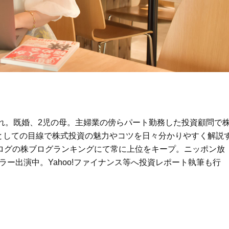
イクリーム】3選
体の美しさ
Beauty
Lifestyle
石井美穂さんおすすめ！40代の
【特別画像集】「亡くなっ
「お疲れ顔を救う」美容パック
憧れの気持ちはますます強
は？翌朝の肌に自信がもてる
優・大和田美帆さん”母との
出”
Beauty
Lifestyle
酷暑の夏こそ40代が使うべき【美
【梅宮アンナさん】乳がん
容液・クリーム】「シワ・たるみ
術を経て「残った方の胸も
ケア」はこれ一つでOK！
しまいたい」とすら思う──
声もあることを知ってほし
Beauty
Lifestyle
日焼け止めだけじゃない！40代の
梅宮アンナさん、再婚から8
まれ。既婚、2児の母。主婦業の傍らパート勤務した投資顧問で
肌が明るくなる”朝の時短名
の心境「お互い20年ぶりの
としての目線で株式投資の魅力やコツを日々分かりやすく解説
品”【洗顔＆集中美容液】
活、正直簡単じゃない」
aブログの株ブログランキングにて常に上位をキープ。ニッポン放
Beauty
Lifestyle
にレギュラー出演中。Yahoo!ファイナンス等へ投資レポート執筆も行
今いちばん垢抜ける「ショートボ
女優・須藤理彩さん「夫を
ブ」SNAP。人気アラフォー読者達
し、心身不調に。鬱だと思
がお手本！
たら…」原因がわかり自責
Beauty
Lifestyle
【インナーケア】石井美穂さんが
まずはここだけ！「寝室の
「夏のお守り」に飲む名品。手軽
除」が【総合運】に効く理
なのに、肌が見違える！
〈26年夏の開運アクション