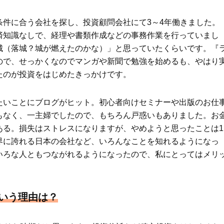
Beauty
Lifestyle
件に合う会社を探し、投資顧問会社にて3～4年働きました。
目元の「深いたるみ＆くぼみ」に
梅宮アンナさんご夫婦が語る 
済知識なしで、経理や書類作成などの事務作業を行っていまし
手応え！プロが選ぶ、話題の名品
歳と60歳、大人同士の電撃
〈５選〉
アル」周囲が驚くほど本音
城（落城？城が燃えたのかな）」と思っていたくらいです。『
かることも
ので、せっかくなのでマンガや新聞で勉強を始めるも、やはり
たのが投資をはじめたきっかけです。
たいことにブログがヒット。初心者向けセミナーや出版のお仕
もなく、一主婦でしたので、もちろん戸惑いもありました。お
ある。損失はストレスになりますが、やめようと思ったことは1
界に誇れる日本の会社など、いろんなことを知れるようになっ
いろな人ともつながれるようになったので、私にとってはメリ
という理由は？