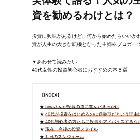
実体験で語る！人気の主
資を勧めるわけとは？
投資に興味があるけど、何から始めたらいいかわ
資が人生の大きな転機となった主婦
株ブロガーで
▼あわせて読みたい
40代女性の投資初心者におすすめの本５選
【INDEX】
★
hinaさんが投資の道に進んだきっかけ
★
40代が投資をはじめるのに適齢期だという理由
★
40代初心者の方たちに投資をアドバイスするな
★
現在、今後の投資スタイル
★
1 日のスケジュール