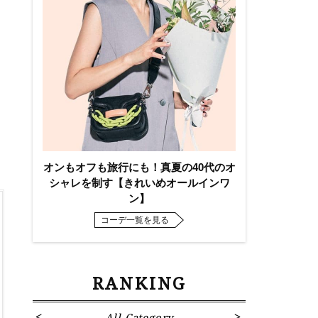
オンもオフも旅行にも！真夏の40代のオ
シャレを制す【きれいめオールインワ
ン】
コーデ一覧を見る
RANKING
All Category
Fa