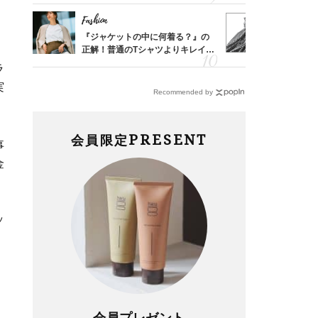
デ9選〉
Fashion
Fashion
「53
『ジャケットの中に何着る？』の
40代は「
婚のリ
正解！普通のTシャツよりキレイ見
えの正解！
でぶつ
えする【上品トップス】4選
【ドロスト
ラ
実
Recommended by
PRESENT
会員限定
事
金
ッ
会員プレゼント