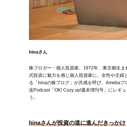
hinaさん
株ブロガー・個人投資家。1972年、東京都生
式投資に魅力を感じ個人投資家に。女性や主婦
る「hinaの株ブログ」が共感を呼び、Ameb
送Podcast「OK! Cozy up!週末増刊号」
う。
hinaさんが投資の道に進んだきっかけ