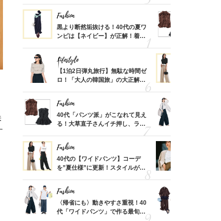
「ミニ財布」＜スナップ18選＞
しコーデ３
Fashion
Fashion
てから
黒より断然垢抜ける！40代の夏ワ
40代「パ
く」俳
ンピは【ネイビー】が正解！着回
る！大草直
思い
しコーデ３
可愛い【ト
Lifestyle
Fashion
摘出手
【1泊2日弾丸旅行】無駄な時間ゼ
40代の【
取って
ロ！「大人の韓国旅」の大正解ス
を”夏仕様
そんな
ケジュールは？
レイ見えす
い
Fashion
Fashion
カ月め
40代「パンツ派」がこなれて見え
〈帰省にも
株
結婚生
る！大草直子さんイチ押し、ラク
代「ワイド
す
可愛い【トップス】4選
【旅コーデ
Fashion
Fashion
亡く
40代の【ワイドパンツ】コーデ
『ジャケッ
ってい
を”夏仕様”に更新！スタイルがキ
正解！普通
を卒業
レイ見えする〈コーデ3選〉
えする【上
Fashion
Fashion
拭き掃
〈帰省にも〉動きやすさ重視！40
「とにかく
由は？
代「ワイドパンツ」で作る最旬
代、夏の【
〉
【旅コーデ】の正解4選
れ！〈ワン