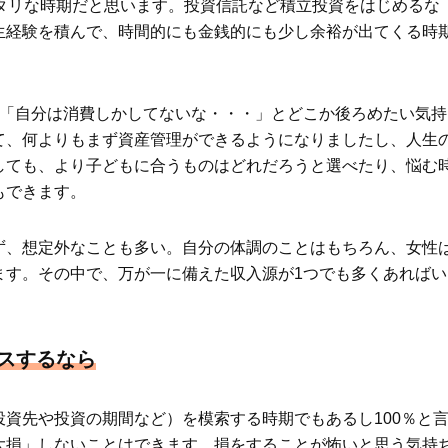
タリな時期だと思います。投資信託など積立投資をはじめるな
生経験を積んで、時間的にも金銭的にも少し余裕が出てくる時
。
も「自分は消費しかしてないな・・・」とどこか後ろめたい気持
て、何よりもまず資産管理ができるようになりましたし、人生
しても、より子どもに合うものはどれだろうと選べたり、悩む
もできます。
ず、想定外なことも多い。自分の体調のことはもちろん、女性
ます。その中で、万が一に備えた収入源が1つでも多くあればい
スするなら
資先や投資の期間など）を模索する時期でもあるし100％と
大損」しないことはできます。損をすることが怖いと思う気持