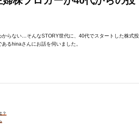
婦株ブロガーが40代からの投
からない…そんなSTORY世代に、40代でスタートした
株式投
あるhinaさんにお話を伺いました。
は？
ら
Beauty
Lifestyle