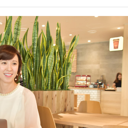
Beauty
Lifestyle
26年夏、石井美穂さん厳選の【美
【帰省・夏のご挨拶】で喜
白アイテム】10選！40代以上は朝
「ホテル手土産」14選。〈
晩の「即効集中ケア」に頼る！
別〉センスが伝わる逸品は
Beauty
Lifestyle
「それどこの？」と褒められる！
【1泊2日弾丸旅行】無駄な
可愛すぎる【YSL】の新作「万能ク
ロ！「大人の韓国旅」の大
リーム」が夏のお守りに
ケジュールは？
Beauty
Lifestyle
40代、翌朝の肌が見違える！夏の
〈元社長秘書〉内緒で教え
「ざらつき・ごわつき」をケアす
盆の帰省手土産5選】東京で
る名品2選〈パック・ミスト〉
「また買ってきて」と喜ば
品
Beauty
Lifestyle
40代の透明感を底上げ【毛穴ケ
梅宮アンナさん、父・辰夫
ア】名品3選！石井美穂さん「60本
相続で学んだこと「親のお
以上愛用中」のものも
は”介護どうする？”から始
です」父・辰夫さんの相続
Beauty
Lifestyle
だこと
「夕方から目力が落ちる…」40代
【特別カット集】中村ゆり
へ！石井美穂さんが推薦【名品ア
やわらかな透明感をまとう