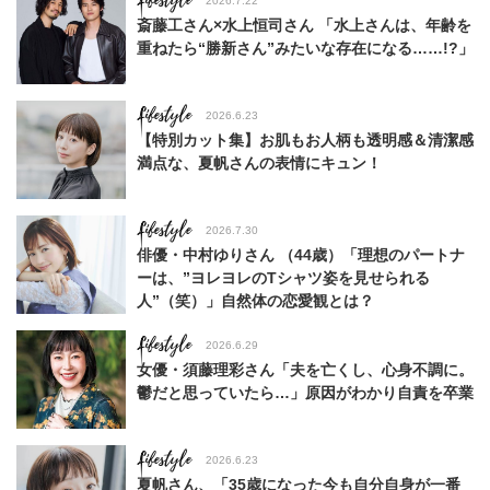
Lifestyle
2026.7.22
斎藤工さん×水上恒司さん 「水上さんは、年齢を
重ねたら“勝新さん”みたいな存在になる……!?」
Lifestyle
2026.6.23
【特別カット集】お肌もお人柄も透明感＆清潔感
満点な、夏帆さんの表情にキュン！
Lifestyle
2026.7.30
俳優・中村ゆりさん （44歳）「理想のパートナ
ーは、”ヨレヨレのTシャツ姿を見せられる
人”（笑）」自然体の恋愛観とは？
Lifestyle
2026.6.29
女優・須藤理彩さん「夫を亡くし、心身不調に。
鬱だと思っていたら…」原因がわかり自責を卒業
Lifestyle
2026.6.23
夏帆さん、「35歳になった今も自分自身が一番