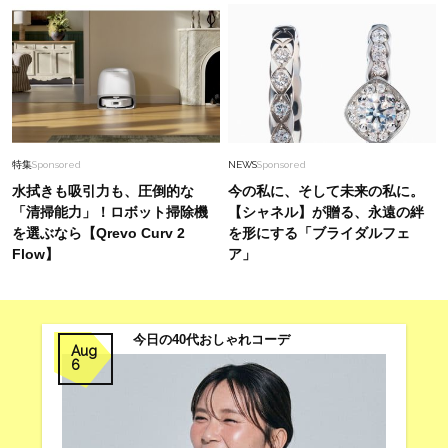
特集
Sponsored
NEWS
Sponsored
水拭きも吸引力も、圧倒的な
今の私に、そして未来の私に。
「清掃能力」！ロボット掃除機
【シャネル】が贈る、永遠の絆
を選ぶなら【Qrevo Curv 2
を形にする「ブライダルフェ
Flow】
ア」
今日の40代おしゃれコーデ
Aug
6