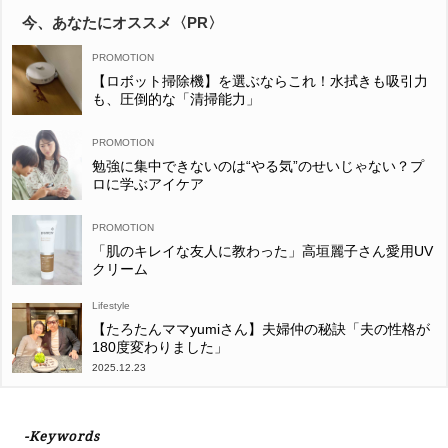
今、あなたにオススメ〈PR〉
【ロボット掃除機】を選ぶならこれ！水拭きも吸引力
も、圧倒的な「清掃能力」
勉強に集中できないのは“やる気”のせいじゃない？プ
ロに学ぶアイケア
「肌のキレイな友人に教わった」高垣麗子さん愛用UV
クリーム
Lifestyle
【たろたんママyumiさん】夫婦仲の秘訣「夫の性格が
180度変わりました」
2025.12.23
-Keywords