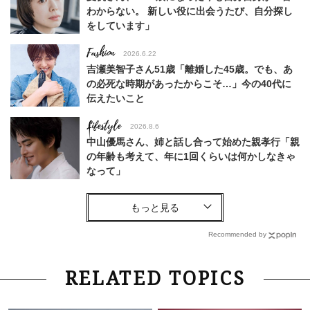
わからない。 新しい役に出会うたび、自分探し
をしています」
Fashion
2026.6.22
吉瀬美智子さん51歳「離婚した45歳。でも、あ
の必死な時期があったからこそ…」今の40代に
伝えたいこと
Lifestyle
2026.8.6
中山優馬さん、姉と話し合って始めた親孝行「親
の年齢も考えて、年に1回くらいは何かしなきゃ
なって」
Lifestyle
2026.7.29
「人間、役に立たなきゃ生きてちゃいかんか？」
上野千鶴子先生が問い直す“理想の老後”の呪縛
Recommended by
【ジェンダー連載23】
Lifestyle
2026.8.6
RELATED TOPICS
26年夏の【開運アクション】は”ひと拭き”習
慣！「金運アップ→トイレ、じゃあ底上げ運