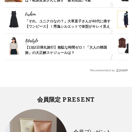
は？蛯原友里さんと探す「最旬名品」4選
Fashion
「それ、ユニクロなの？」大草直子さんが40代に推す
【ワンピース】！秀逸シルエットで体型がキレイ見え
Lifestyle
【1泊2日弾丸旅行】無駄な時間ゼロ！「大人の韓国
旅」の大正解スケジュールは？
Recommended by
PRESENT
会員限定
会員プレゼント