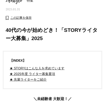
Lifestyle
特集
2025.01.31
この記事を保存
40代の今が始めどき！「STORYライタ
ー大募集」2025
【INDEX】
★ STORYはこんな人を求めています
★ 2025年度 ライター募集要項
ママとパパに贈る「ジェンダーレ
人気の40代髪型・ヘア
★ 先輩ライターをご紹介
ス学」
タログ
＼未経験者 大歓迎！／