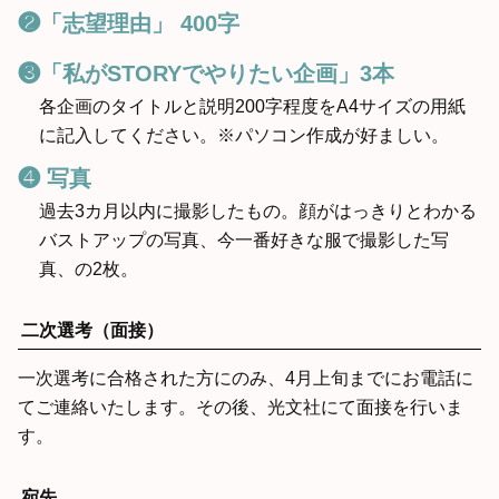
❷「志望理由」 400字
❸「私がSTORYでやりたい企画」3本
各企画のタイトルと説明200字程度をA4サイズの用紙
に記入してください。※パソコン作成が好ましい。
❹ 写真
過去3カ月以内に撮影したもの。顔がはっきりとわかる
バストアップの写真、今一番好きな服で撮影した写
真、の2枚。
二次選考（面接）
一次選考に合格された方にのみ、4月上旬までにお電話に
てご連絡いたします。その後、光文社にて面接を行いま
す。
宛先