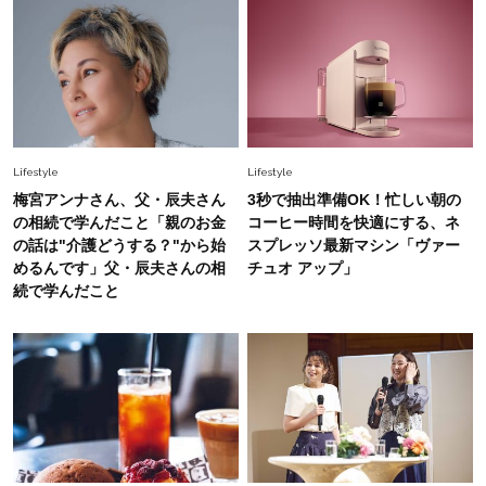
は？」
Fashion
2026.6.12
中村ゆりさん「40代になり、やっと“仕事以外の
幸福感”に目が向いた」ライフスタイルも、服も
Fashion
2026.7.16
Lifestyle
Lifestyle
白黒でもこんなに華やぐ！40代、夏の「甘めト
梅宮アンナさん、父・辰夫さん
3秒で抽出準備OK！忙しい朝の
ップス×パンツ」コーデ〈3選〉
の相続で学んだこと「親のお金
コーヒー時間を快適にする、ネ
の話は"介護どうする？"から始
スプレッソ最新マシン「ヴァー
めるんです」父・辰夫さんの相
チュオ アップ」
Fashion
2026.5.29
続で学んだこと
40代の夏通勤はこれ１着！「きちんと感」も
「オシャレ」も整うトレンドトップス〈4選〉
Fashion
2026.6.26
初夏はこれさえあれば！40代は【淡色ワンピ】
で即涼しげ＆上品見え〈3選〉