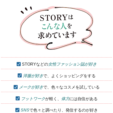
STORYなどの
女性ファッション誌が好き
洋服が好き
で、よくショッピングをする
メークが好き
で、色々なコスメを試している
フットワーク
が軽く、
体力
には自信がある
SNS
で色々と調べたり、発信するのが好き