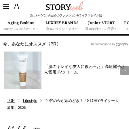
「新しい40代」のためのファッション&ライフスタイル誌
Aging Fashion
LUXURY BRANDS
Junior STORY
PO
40代からの大人オシャレ
永遠のラグジュアリー
母10年目からの子育て
今、あなたにオススメ〈PR〉
Recommended by
「肌のキレイな友人に教わった」高垣麗子さ
ん愛用UVクリーム
TOP
Lifestyle
40代の今が始めどき！「STORYライター大
募集」2025