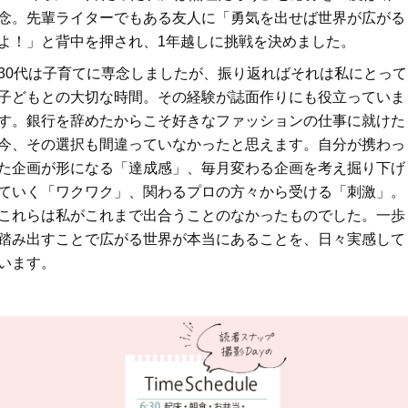
念。先輩ライターでもある友人に「勇気を出せば世界が広がる
よ！」と背中を押され、1年越しに挑戦を決めました。
30代は子育てに専念しましたが、振り返ればそれは私にとって
子どもとの大切な時間。その経験が誌面作りにも役立っていま
す。銀行を辞めたからこそ好きなファッションの仕事に就けた
今、その選択も間違っていなかったと思えます。自分が携わっ
た企画が形になる「達成感」、毎月変わる企画を考え掘り下げ
ていく「ワクワク」、関わるプロの方々から受ける「刺激」。
これらは私がこれまで出合うことのなかったものでした。一歩
踏み出すことで広がる世界が本当にあることを、日々実感して
います。