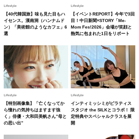
Fashion
Lifestyle
Lifestyle
2026.8.5
オシャレ40代の【ワンピ＆オールインワン】最
【40代韓国旅】味も見た目もハ
【イベントREPORT】今年で3回
旬着こなし3選。地味見え回避のコツは「バッグ
イセンス。漢南洞（ハンナムド
目！中日新聞×STORY「Me-
選び」！
ン）「美術館のようなカフェ」6
Mom Fes!2026」会場が笑顔と
選
熱気に包まれた1日をリポート
Fashion
2026.7.31
【40代のTシャツコーデ】超ビッグサイズ×きれ
いめハーフパンツでモードに昇華
Fashion
2026.6.25
毎日忙しい40代が頼れる！無難に見えない【ひ
とくせ黒ワンピ】〈5選〉
Lifestyle
Lifestyle
Fashion
【特別画像集】「亡くなってか
インティミッシミがピラティス
2026.7.9
ら憧れの気持ちはますます強
スタジオ the SILKとコラボ！ 限
スタイリストが本気で推す！40代がほどよく華
く」俳優・大和田美帆さん”母と
定特典やスペシャルクラスを展
やぐ【甘め黒アイテム】3選
の思い出”
開
Fashion
2026.7.25