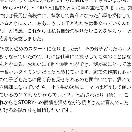
モデルとしてほんの少し雑誌作りに触れさせてもらいながら、
JJからVERY、STORYと雑誌とともに年を重ねてきました。
づけば長男は高校生に。留学して留守になった部屋を掃除して
いるときにふと、ああこうして子どもたちは巣立っていくんだ
な、と痛感。これからは私も自分のやりたいことをやろう！ 
応募を決意しました。
45歳と遅めのスタートになりましたが、その分子どもたちも大
きくなっていたので、時には仕事に全振りしても家のことはな
んとか回る。お互いに子離れ親離れができ、我が家にとっては
一番いいタイミングだったと感じています。家での作業も多い
ので子どもたちに働く姿を見せられるのも面白いです。疲れて
不機嫌になっていたら、小学生の次男に「ママはどうして働い
ているの？ やりたいからでしょ？」と諭されたり（笑） 。こ
れからもSTORYへの愛情を深めながら読者さんに喜んでいた
だける雑誌作りを目指したいです。