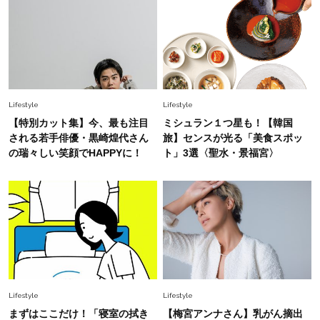
26年夏は「小ぶり」が大流行中！人と被らない
【最旬かごバッグ】6選
Lifestyle
Lifestyle
【特別カット集】今、最も注目
ミシュラン１つ星も！【韓国
される若手俳優・黒崎煌代さん
旅】センスが光る「美食スポッ
の瑞々しい笑顔でHAPPYに！
ト」3選〈聖水・景福宮〉
Lifestyle
Lifestyle
まずはここだけ！「寝室の拭き
【梅宮アンナさん】乳がん摘出