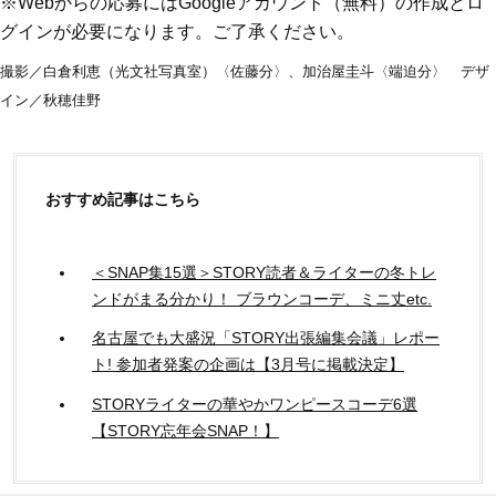
※Webからの応募にはGoogleアカウント（無料）の作成とロ
グインが必要になります。ご了承ください。
撮影／白倉利恵（光文社写真室）〈佐藤分〉、加治屋圭斗〈端迫分〉 デザ
イン／秋穂佳野
おすすめ記事はこちら
＜SNAP集15選＞STORY読者＆ライターの冬トレ
ンドがまる分かり！ ブラウンコーデ、ミニ丈etc.
名古屋でも大盛況「STORY出張編集会議」レポー
ト! 参加者発案の企画は【3月号に掲載決定】
STORYライターの華やかワンピースコーデ6選
【STORY忘年会SNAP！】