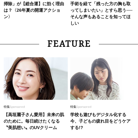
掃除」が【総合運】に効く理由
手術を経て「残った方の胸も取
は？〈26年夏の開運アクショ
ってしまいたい」とすら思う──
ン〉
そんな声もあることを知ってほ
しい
FEATURE
特集
Sponsored
特集
Sponsored
【高垣麗子さん愛用】未来の肌
学校も遊びもデジタル化する
のために。毎日続けたくなる
今、子どもの疲れ目をどうケア
〝美肌想い〟のUVクリーム
する!?