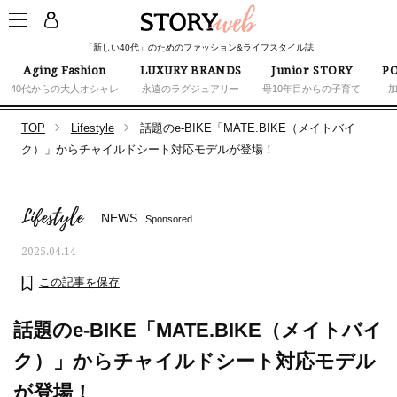
「新しい40代」のためのファッション&ライフスタイル誌
Aging Fashion
LUXURY BRANDS
Junior STORY
PO
40代からの大人オシャレ
永遠のラグジュアリー
母10年目からの子育て
TOP
Lifestyle
話題のe-BIKE「MATE.BIKE（メイトバイ
ク）」からチャイルドシート対応モデルが登場！
Lifestyle
NEWS
Sponsored
2025.04.14
この記事を保存
話題のe-BIKE「MATE.BIKE（メイトバイ
ク）」からチャイルドシート対応モデル
が登場！