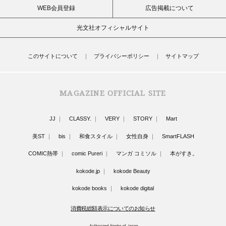
WEB会員登録
広告掲載について
光文社オフィシャルサイト
このサイトについて
プライバシーポリシー
サイトマップ
MAGAZINE OFFICIAL SITE
JJ
CLASSY.
VERY
STORY
Mart
美ST
bis
和食スタイル
女性自身
SmartFLASH
COMIC熱帯
comic Pureri
マンガ コミソル
本がすき。
kokode.jp
kokode Beauty
kokode books
kokode digital
消費税総額表示についてのお知らせ