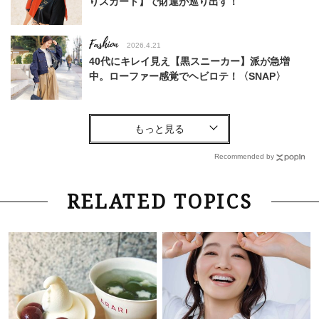
りスカート】で財運が巡り出す！
Fashion
2026.4.21
40代にキレイ見え【黒スニーカー】派が急増
中。ローファー感覚でヘビロテ！〈SNAP〉
Fashion
2025.12.27
【シャネル、エルメスetc…】40代オシャレ読者
がリアルに使ってる黒財布＜スナップ6選＞
Recommended by
Fashion
2026.7.26
RELATED TOPICS
40代が似合う【サングラス】の選び方。コツは
「まろやかカラー」のフレームにあり！
Fashion
2026.8.4
「暑い日も好印象でいたい！」40代のための
【きちんと見えトップス】5選〈通勤・学校行事
に〉