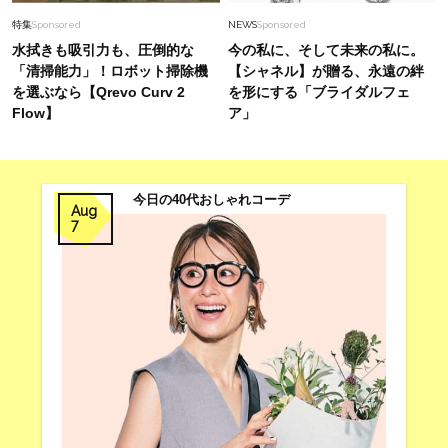
特集
Sponsored
NEWS
Sponsored
水拭きも吸引力も、圧倒的な
今の私に、そして未来の私に。
「清掃能力」！ロボット掃除機
【シャネル】が贈る、永遠の絆
を選ぶなら【Qrevo Curv 2
を形にする「ブライダルフェ
Flow】
ア」
今日の40代おしゃれコーデ
Aug
7