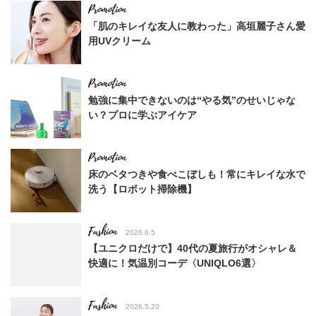
「肌のキレイな友人に教わった」高垣麗子さん愛
用UVクリーム
勉強に集中できないのは“やる気”のせいじゃな
い？プロに学ぶアイケア
床のベタつきや食べこぼしも！常にキレイな水で
洗う【ロボット掃除機】
Fashion
2026.6.5
【ユニクロだけで】40代の夏旅行がオシャレ＆
快適に！気温別コーデ〈UNIQLO6選〉
Fashion
2026.5.20