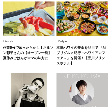
Fashion
2026.7.29
40代の旅や帰省に！涼しく、ラク可愛い【ぺた
んこ靴】10選〈スポサン・メリージェーンetc.〉
Lifestyle
2025.12.9
【梅宮アンナさん】“治る”って複雑だって気づい
た「元の自分に戻る必要はもうない」
Lifestyle
Lifestyle
作業5分で放ったらかし！ネルソ
本場ハワイの美食を品川で 「品
Fashion
ン彩子さんの【オーブン一発】
プリグルメ紀行～ハワイアンフ
2025.9.10
夏休みごはんがママの味方に
ェア～」を開催！【品川プリン
パッと印象が変わる！【黒ワンピースに、色柄カ
スホテル】
ーデ】実証コーデ〈３選〉
Fashion
2026.7.21
40代が1枚でサマになる「体のラインを拾わな
い」夏ワンピ＜3選＞