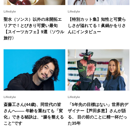
Lifestyle
2026.8.5
Lifestyle
Lifestyle
梅宮アンナさん「子育てをした記憶がないんで
聖水（ソンス）以外の未開拓エ
【特別カット集】知性と可愛ら
す」娘モモカさんと“一緒に成長した”親子関係
リアで！とびきり可愛い最旬
しさが溢れてる！眞鍋かをりさ
【スイーツカフェ】9選〈ソウル
んにインタビュー
旅行〉
Lifestyle
2026.8.2
【24時間みっちり遊ぶ】「わがまま韓国旅」リ
アルスケジュール。「深夜便」活用で効率重視！
Lifestyle
2025.12.27
梅宮アンナさん、夫・世継さんからもらう1番嬉
しいプレゼントとは？「我が子のように大事にし
ています」
Lifestyle
Lifestyle
Fashion
斎藤工さん(44歳)、同世代の皆
「5年先の目標はない」世界的デ
2026.7.24
「地金vsホワイト」40代の憧れジュエリー、流
さんへ―― 年齢を重ねても「変
ザイナー【芦田多恵】さんが語
行は2択！【シャネル、カルティエetc.】
化」できる秘訣は、“腸を整える
る、 目の前のことに精一杯だっ
こと”です
た35年