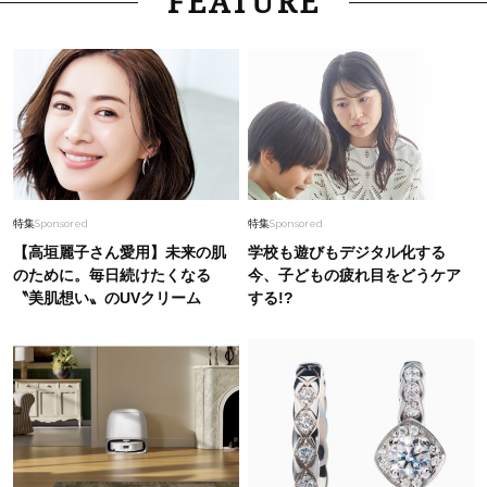
FEATURE
特集
Sponsored
特集
Sponsored
【高垣麗子さん愛用】未来の肌
学校も遊びもデジタル化する
のために。毎日続けたくなる
今、子どもの疲れ目をどうケア
〝美肌想い〟のUVクリーム
する!?