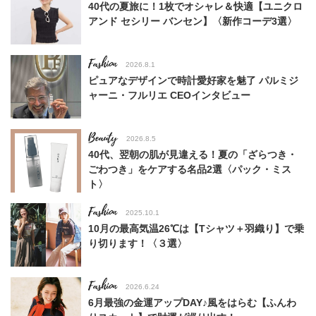
40代の夏旅に！1枚でオシャレ＆快適【ユニクロ
アンド セシリー バンセン】〈新作コーデ3選〉
Fashion
2026.8.1
ピュアなデザインで時計愛好家を魅了 パルミジ
ャーニ・フルリエ CEOインタビュー
Beauty
2026.8.5
40代、翌朝の肌が見違える！夏の「ざらつき・
ごわつき」をケアする名品2選〈パック・ミス
ト〉
Fashion
2025.10.1
10月の最高気温26℃は【Tシャツ＋羽織り】で乗
り切ります！〈３選〉
Fashion
2026.6.24
6月最強の金運アップDAY♪風をはらむ【ふんわ