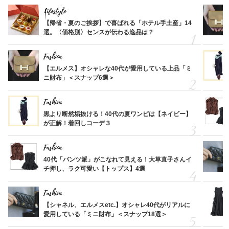
Lifestyle
【帰省・夏のご挨拶】で喜ばれる「ホテル手土産」14
選。〈価格別〉センスが伝わる逸品は？
Fashion
【エルメス】オシャレな40代が愛用している上品「ミ
ニ財布」＜スナップ6選＞
Fashion
黒より断然垢抜ける！40代の夏ワンピは【ネイビー】
が正解！着回しコーデ３
Fashion
40代「パンツ派」がこなれて見える！大草直子さんイ
チ押し、ラク可愛い【トップス】4選
Fashion
【シャネル、エルメスetc.】オシャレ40代がリアルに
愛用している「ミニ財布」＜スナップ18選＞