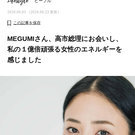
Lifestyle
ピープル
2026.06.05 （2026.06.22 更新）
この記事を保存
MEGUMIさん、高市総理にお会いし、
私の１億倍頑張る女性のエネルギーを
感じました
ママとパパに贈る「ジェンダーレ
人気の40代髪型・ヘア
ス学」
タログ