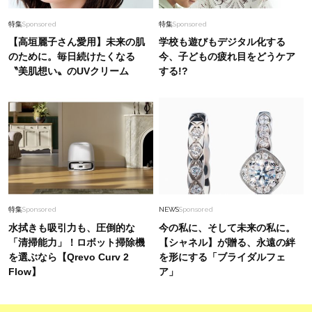
特集
Sponsored
特集
Sponsored
【高垣麗子さん愛用】未来の肌
学校も遊びもデジタル化する
のために。毎日続けたくなる
今、子どもの疲れ目をどうケア
〝美肌想い〟のUVクリーム
する!?
特集
Sponsored
NEWS
Sponsored
水拭きも吸引力も、圧倒的な
今の私に、そして未来の私に。
「清掃能力」！ロボット掃除機
【シャネル】が贈る、永遠の絆
を選ぶなら【Qrevo Curv 2
を形にする「ブライダルフェ
Flow】
ア」