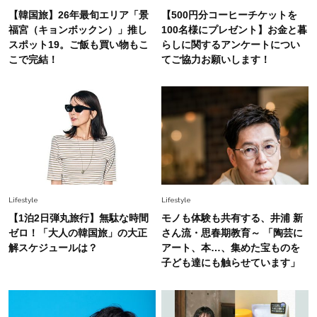
で即涼しげ＆上品見え〈3選〉
【韓国旅】26年最旬エリア「景
【500円分コーヒーチケットを
福宮（キョンボックン）」推し
100名様にプレゼント】お金と暮
Fashion
スポット19。ご飯も買い物もこ
らしに関するアンケートについ
2026.8.5
こで完結！
てご協力お願いします！
オシャレ40代の【ワンピ＆オールインワン】最
旬着こなし3選。地味見え回避のコツは「バッグ
選び」！
Fashion
2026.7.31
【40代のTシャツコーデ】超ビッグサイズ×きれ
いめハーフパンツでモードに昇華
Lifestyle
Lifestyle
【1泊2日弾丸旅行】無駄な時間
モノも体験も共有する、井浦 新
ゼロ！「大人の韓国旅」の大正
さん流・思春期教育～ 「陶芸に
解スケジュールは？
アート、本…、集めた宝ものを
子ども達にも触らせています」