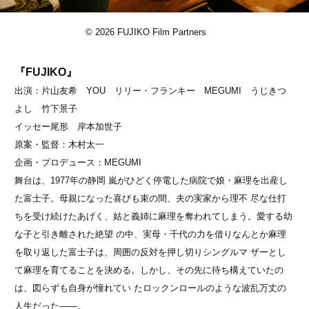
© 2026 FUJIKO Film Partners
『FUJIKO』
出演：片山友希 YOU リリー・フランキー MEGUMI うじきつ
よし 竹下景子
イッセー尾形 岸本加世子
原案・監督：木村太一
企画・プロデュース：MEGUMI
舞台は、1977年の静岡 嵐がひどく停電した病院で娘・麻理を出産し
た富士子。母親になった喜びも束の間、夫の実家から理不 尽な仕打
ちを受け続けたあげく、姑と義姉に麻理を奪われてしまう。愛する幼
な子と引き離された絶望 の中、実母・千代の力を借りなんとか麻理
を取り返した富士子は、周囲の反対を押し切りシングルマ ザーとし
て麻理を育てることを決める。しかし、その先に待ち構えていたの
は、図らずも自身が憧れてい たロックンロールのような波乱万丈の
人生だった――。