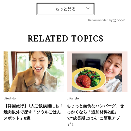
Fashion
2026.8.6
【40代コンサバ派】白Tシャツは「パール×ゴー
ルドアクセ」を合わせるのが正解！〈大野真理子
Recommended by
さん×佐藤佳菜子さん〉
Lifestyle
2026.7.29
RELATED TOPICS
「お若いですね」は褒め言葉？“若い＝美しい”と
錯覚させる社会の危うさ【上野千鶴子のジェンダ
ーレス連載22】
Lifestyle
2026.7.29
「人間、役に立たなきゃ生きてちゃいかんか？」
上野千鶴子先生が問い直す“理想の老後”の呪縛
【ジェンダー連載23】
Lifestyle
2026.8.6
Lifestyle
Lifestyle
26年夏の【開運アクション】は”ひと拭き”習
【韓国旅行】1人ご飯候補にも！
ちょっと面倒なハンバーグ、せ
慣！「金運アップ→トイレ、じゃあ底上げ運
焼肉以外で探す「ソウルごはん
っかくなら「追加材料2点」
は？」
スポット」8選
で“成長期ごはん”に簡単アプ
デ！
Lifestyle
2026.5.22