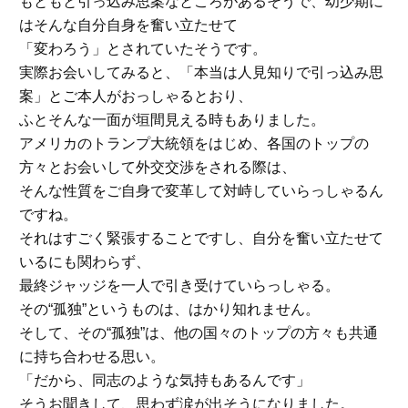
もともと引っ込み思案なところがあるそうで、幼少期に
はそんな自分自身を奮い立たせて
「変わろう」とされていたそうです。
実際お会いしてみると、「本当は人見知りで引っ込み思
案」とご本人がおっしゃるとおり、
ふとそんな一面が垣間見える時もありました。
アメリカのトランプ大統領をはじめ、各国のトップの
方々とお会いして外交交渉をされる際は、
そんな性質をご自身で変革して対峙していらっしゃるん
ですね。
それはすごく緊張することですし、自分を奮い立たせて
いるにも関わらず、
最終ジャッジを一人で引き受けていらっしゃる。
その“孤独”というものは、はかり知れません。
そして、その“孤独”は、他の国々のトップの方々も共通
に持ち合わせる思い。
「だから、同志のような気持もあるんです」
そうお聞きして、思わず涙が出そうになりました。