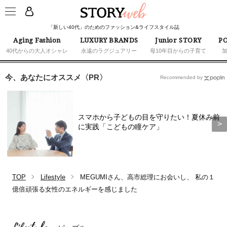
「新しい40代」のためのファッション&ライフスタイル誌
Aging Fashion
LUXURY BRANDS
Junior STORY
PO
40代からの大人オシャレ
永遠のラグジュアリー
母10年目からの子育て
今、あなたにオススメ〈PR〉
Recommended by
スマホから子どもの目を守りたい！夏休み前
に実践「こどもの瞳ケア」
TOP
Lifestyle
MEGUMIさん、高市総理にお会いし、 私の１
億倍頑張る女性のエネルギーを感じました