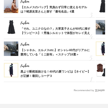
Fashion
【エルメスのバッグ】気負わず日常に使えるモデル
は？蛯原友里さんと探す「最旬名品」4選
Fashion
「それ、ユニクロなの？」大草直子さんが40代に推す
【ワンピース】！秀逸シルエットで体型がキレイ見え
Fashion
【シャネル、エルメスetc.】オシャレ40代がリアルに
愛用している「ミニ財布」＜スナップ18選＞
Fashion
黒より断然垢抜ける！40代の夏ワンピは【ネイビー】
が正解！着回しコーデ３
Recommended by