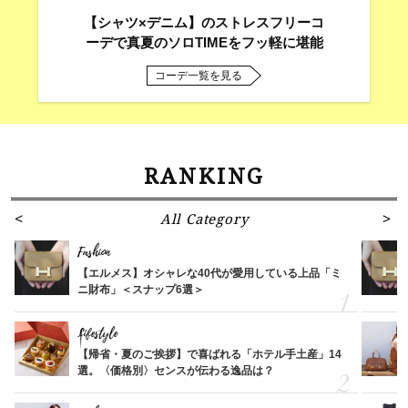
【シャツ×デニム】のストレスフリーコ
ーデで真夏のソロTIMEをフッ軽に堪能
コーデ一覧を見る
RANKING
All Category
Fashion
【エルメス】オシャレな40代が愛用している上品「ミ
ニ財布」＜スナップ6選＞
Lifestyle
【帰省・夏のご挨拶】で喜ばれる「ホテル手土産」14
選。〈価格別〉センスが伝わる逸品は？