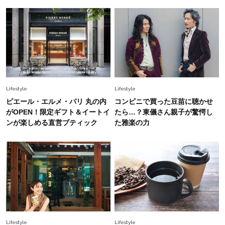
梅宮アンナさん 電撃婚から1年、家族の価値観
を育み中「理想の暮らしよりも今の心地よさを選
んだ」
Fashion
2026.6.12
中村ゆりさん「40代になり、やっと“仕事以外の
幸福感”に目が向いた」ライフスタイルも、服も
Lifestyle
Lifestyle
Fashion
ピエール・エルメ・パリ 丸の内
コンビニで買った豆苗に聴かせ
2026.7.16
白黒でもこんなに華やぐ！40代、夏の「甘めト
がOPEN！限定ギフト＆イートイ
たら…？東儀さん親子が驚愕し
ップス×パンツ」コーデ〈3選〉
ンが楽しめる直営ブティック
た雅楽の力
Fashion
2026.5.29
40代の夏通勤はこれ１着！「きちんと感」も
「オシャレ」も整うトレンドトップス〈4選〉
Fashion
2026.6.26
初夏はこれさえあれば！40代は【淡色ワンピ】
Lifestyle
Lifestyle