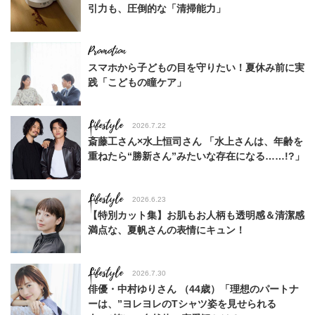
引力も、圧倒的な「清掃能力」
スマホから子どもの目を守りたい！夏休み前に実
践「こどもの瞳ケア」
Lifestyle
2026.7.22
斎藤工さん×水上恒司さん 「水上さんは、年齢を
重ねたら“勝新さん”みたいな存在になる……!?」
Lifestyle
2026.6.23
【特別カット集】お肌もお人柄も透明感＆清潔感
満点な、夏帆さんの表情にキュン！
Lifestyle
2026.7.30
俳優・中村ゆりさん （44歳）「理想のパートナ
ーは、”ヨレヨレのTシャツ姿を見せられる