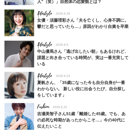
人”（笑）」自然体の恋愛観とは？
Lifestyle
2026.6.29
女優・須藤理彩さん「夫を亡くし、心身不調に。
鬱だと思っていたら…」原因がわかり自責を卒業
Lifestyle
2026.8.6
中山優馬さん「逃げ出したい朝」もあるけれど、
課題と向き合っている時間が、実は一番充実して
いる
Lifestyle
2026.6.23
夏帆さん、「35歳になった今も自分自身が一番
わからない。 新しい役に出会うたび、自分探し
をしています」
Fashion
2026.6.22
吉瀬美智子さん51歳「離婚した45歳。でも、あ
の必死な時期があったからこそ…」今の40代に
伝えたいこと