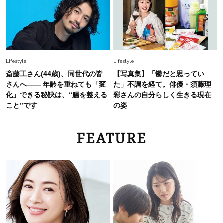
Lifestyle
Lifestyle
斎藤工さん(44歳)、同世代の皆
【写真集】「鬱だと思ってい
さんへ―― 年齢を重ねても「変
た」不調を経て。俳優・須藤理
化」できる秘訣は、“腸を整える
彩さんの自分らしく生きる現在
こと”です
の姿
FEATURE