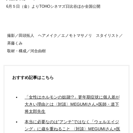
6月５日（金）よりTOHOシネマズ日比谷ほか全国公開
撮影／田頭拓人 ヘアメイク／エノモトマサノリ スタイリスト／
斉藤くみ
取材・構成／河合由樹
おすすめ記事はこちら
「女性はホルモンの奴隷!?」更年期症状に個人差が
大きい理由とは〈対談〉MEGUMIさん×医師・道下
将太郎先生
本当に必要なのは”アンチ”ではなく「ウェルエイジ
ング」に歳を重ねること 〈対談〉MEGUMIさん×医