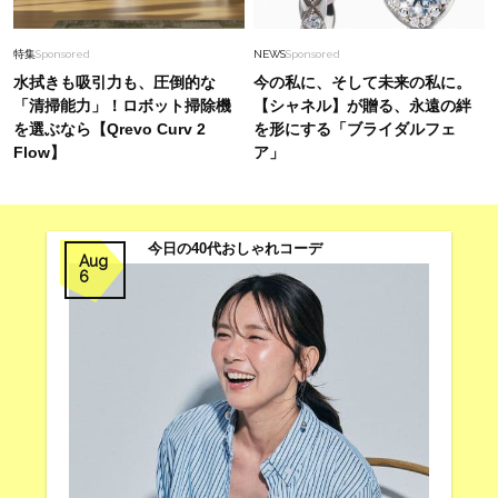
【7０万円代で叶う】ロレックスの兄弟ブランド
「チューダー」からダイヤベゼルモデルが登場
特集
Sponsored
NEWS
Sponsored
水拭きも吸引力も、圧倒的な
今の私に、そして未来の私に。
「清掃能力」！ロボット掃除機
【シャネル】が贈る、永遠の絆
を選ぶなら【Qrevo Curv 2
を形にする「ブライダルフェ
Flow】
ア」
今日の40代おしゃれコーデ
Aug
6