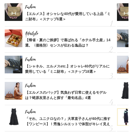
Fashion
【エルメス】オシャレな40代が愛用している上品「ミ
ニ財布」＜スナップ6選＞
Lifestyle
【帰省・夏のご挨拶】で喜ばれる「ホテル手土産」14
選。〈価格別〉センスが伝わる逸品は？
Fashion
【シャネル、エルメスetc.】オシャレ40代がリアルに
愛用している「ミニ財布」＜スナップ18選＞
Fashion
【エルメスのバッグ】気負わず日常に使えるモデル
は？蛯原友里さんと探す「最旬名品」4選
Fashion
「それ、ユニクロなの？」大草直子さんが40代に推す
【ワンピース】！秀逸シルエットで体型がキレイ見え