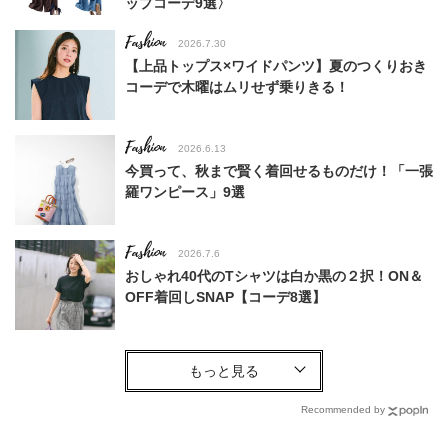
ップコーデ9選〉
Fashion
2026.7.30
【上品トップス×ワイドパンツ】夏のつくりおき
コーデで木曜はムリせず乗りきる！
Fashion
2026.6.13
今買って、秋まで賢く着回せるものだけ！「一張
羅ワンピース」9選
Fashion
2026.7.6
おしゃれ40代のTシャツは白か黒の２択！ON＆
OFF着回しSNAP【コーデ8選】
Fashion
2026.5.14
今夏は40代の【ワイドパンツコーデ】を更新！
体型キレイ見え＆女っぽく〈4選〉
Recommended by