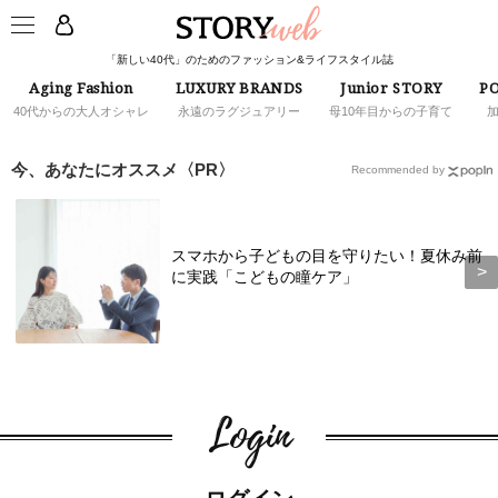
「新しい40代」のためのファッション&ライフスタイル誌
Aging Fashion
LUXURY BRANDS
Junior STORY
PO
40代からの大人オシャレ
永遠のラグジュアリー
母10年目からの子育て
今、あなたにオススメ〈PR〉
Recommended by
スマホから子どもの目を守りたい！夏休み前
に実践「こどもの瞳ケア」
Login