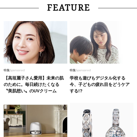
Fashion
2026.2.2
FEATURE
「今年の黒パンツ」は超優秀。ヤセ見えも垢抜け
も叶える最旬シルエット３選
Fashion
2026.7.21
「40代、Tシャツが手抜きに見える」を解決！洒
落る【キレイめパンツ】3選
Lifestyle
2026.8.4
特集
Sponsored
特集
Sponsored
「私の卵巣たち。よく頑張ったね。引退おめでと
【高垣麗子さん愛用】未来の肌
学校も遊びもデジタル化する
う」小島慶子さんの【更年期】への向き合い方
のために。毎日続けたくなる
今、子どもの疲れ目をどうケア
〝美肌想い〟のUVクリーム
する!?
Lifestyle
2026.5.18
【特別カット集】揺るがない美しさと強さ
の“今”を映す、土屋アンナという生き方
Fashion
2026.7.30