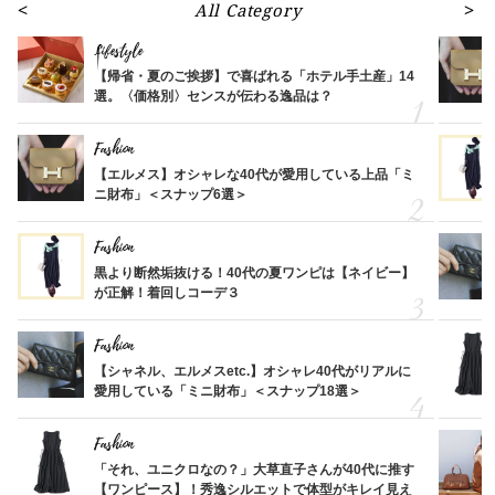
All Category
Lifestyle
【帰省・夏のご挨拶】で喜ばれる「ホテル手土産」14
選。〈価格別〉センスが伝わる逸品は？
Fashion
【エルメス】オシャレな40代が愛用している上品「ミ
ニ財布」＜スナップ6選＞
Fashion
黒より断然垢抜ける！40代の夏ワンピは【ネイビー】
が正解！着回しコーデ３
Fashion
【シャネル、エルメスetc.】オシャレ40代がリアルに
愛用している「ミニ財布」＜スナップ18選＞
Fashion
「それ、ユニクロなの？」大草直子さんが40代に推す
【ワンピース】！秀逸シルエットで体型がキレイ見え