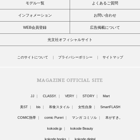
モデル一覧
よくあるご質問
インフォメーション
お問い合わせ
WEB会員登録
広告掲載について
光文社オフィシャルサイト
このサイトについて
プライバシーポリシー
サイトマップ
MAGAZINE OFFICIAL SITE
JJ
CLASSY.
VERY
STORY
Mart
美ST
bis
和食スタイル
女性自身
SmartFLASH
COMIC熱帯
comic Pureri
マンガ コミソル
本がすき。
kokode.jp
kokode Beauty
kokode books
kokode digital