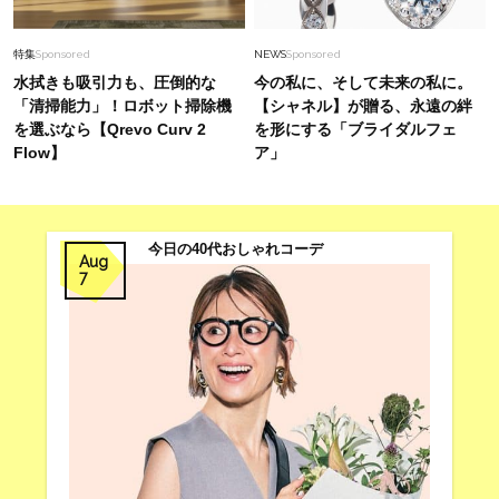
【猛暑でもきれい見え】40代が手放せない「黒
ワンピ」5選
特集
Sponsored
NEWS
Sponsored
水拭きも吸引力も、圧倒的な
今の私に、そして未来の私に。
「清掃能力」！ロボット掃除機
【シャネル】が贈る、永遠の絆
を選ぶなら【Qrevo Curv 2
を形にする「ブライダルフェ
Flow】
ア」
今日の40代おしゃれコーデ
Aug
7