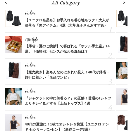
All Category
Fashion
【ユニクロ名品も】お手入れも着心地もラク！大人が
洒落る「黒アイテム」4選〈大草直子さんおすすめ〉
Lifestyle
【帰省・夏のご挨拶】で喜ばれる「ホテル手土産」14
選。〈価格別〉センスが伝わる逸品は？
Fashion
【完売続き】楽ちんなのにきれい見え！40代が帰省・
旅行に着たい「名品ワンピ」
Fashion
『ジャケットの中に何着る？』の正解！普通のTシャツ
よりキレイ見えする【上品トップス】4選
Fashion
40代の夏旅に！1枚でオシャレ＆快適【ユニクロ アン
ド セシリー バンセン】〈新作コーデ3選〉