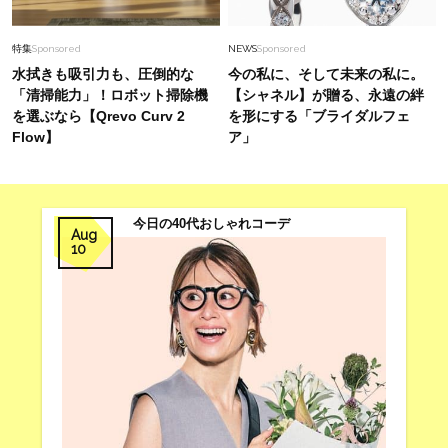
【帰省・夏のご挨拶】で喜ばれる「ホテル手土
産」14選。〈価格別〉センスが伝わる逸品は？
特集
Sponsored
NEWS
Sponsored
水拭きも吸引力も、圧倒的な
今の私に、そして未来の私に。
「清掃能力」！ロボット掃除機
【シャネル】が贈る、永遠の絆
を選ぶなら【Qrevo Curv 2
を形にする「ブライダルフェ
Flow】
ア」
今日の40代おしゃれコーデ
Aug
10