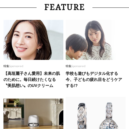
Fashion
2025.11.30
FEATURE
パンツスタイルを冬モードにシフト！【ブーツ×
パンツ】コーデ５選
Fashion
2026.5.26
今年40代が狙うべき【夏顔バッグ】は？「カゴ
以外」のブームが始まった！
Fashion
2026.1.7
特集
Sponsored
特集
Sponsored
1枚“巻くだけ”で冬のワンツーコーデが見違え
【高垣麗子さん愛用】未来の肌
学校も遊びもデジタル化する
る！【巻きスカート】着回し＜6選＞
のために。毎日続けたくなる
今、子どもの疲れ目をどうケア
〝美肌想い〟のUVクリーム
する!?
Fashion
2026.8.5
40代の”ワイドパンツコーデ”が垢抜ける！秋ま
で日常で使いたい【最旬バッグ】2選
Lifestyle
2026.8.5