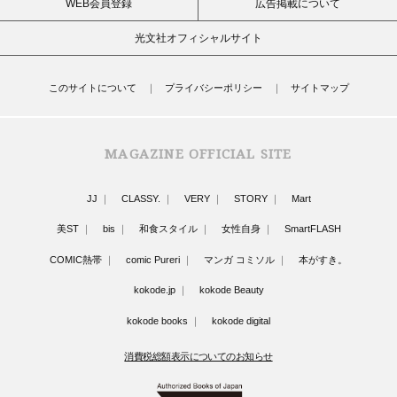
WEB会員登録
広告掲載について
光文社オフィシャルサイト
このサイトについて
プライバシーポリシー
サイトマップ
MAGAZINE OFFICIAL SITE
JJ
CLASSY.
VERY
STORY
Mart
美ST
bis
和食スタイル
女性自身
SmartFLASH
COMIC熱帯
comic Pureri
マンガ コミソル
本がすき。
kokode.jp
kokode Beauty
kokode books
kokode digital
消費税総額表示についてのお知らせ