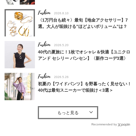
Fashion
2026.8.10
〈1万円台も続々〉最旬【地金アクセサリー】7
選。大人が垢抜ける”ほどよいボリューム”は？
Fashion
2026.5.20
40代の夏旅に！1枚でオシャレ＆快適【ユニクロ
アンド セシリー バンセン】〈新作コーデ3選〉
Fashion
2026.5.26
初夏の【ワイドパンツ】を野暮ったく見せない！
40代は最旬スニーカーで垢抜け＜3選＞
Fashion
2026.3.16
【エルメス、セリーヌetc…】オシャレ40代がリ
アルに愛用してる「ミニ財布」＜スナップ4選＞
Recommended by