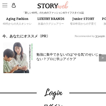
「新しい40代」のためのファッション&ライフスタイル誌
Aging Fashion
LUXURY BRANDS
Junior STORY
PO
40代からの大人オシャレ
永遠のラグジュアリー
母10年目からの子育て
今、あなたにオススメ〈PR〉
Recommended by
勉強に集中できないのは“やる気”のせいじゃ
ない？プロに学ぶアイケア
Login