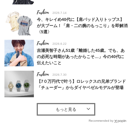
Fashion
2026.7.14
今、キレイめ40代に【肩パッド入りトップス】
が大ブーム！「肩・二の腕のもっこり」を即解消
〈5選〉
Fashion
2026.6.22
吉瀬美智子さん51歳「離婚した45歳。でも、あ
の必死な時期があったからこそ…」今の40代に
伝えたいこと
Fashion
2026.7.30
【7０万円代で叶う】ロレックスの兄弟ブランド
「チューダー」からダイヤベゼルモデルが登場
Fashion
2026.7.15
真夏は【地金ジュエリー】さえあればOK！今い
ちばん使える、40代の本命ブランド〈3選〉
Recommended by