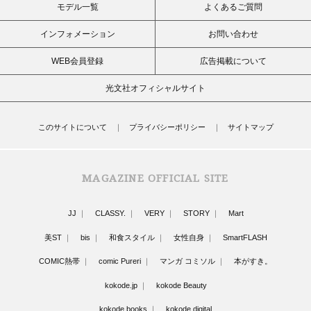
モデル一覧
よくあるご質問
インフォメーション
お問い合わせ
WEB会員登録
広告掲載について
光文社オフィシャルサイト
このサイトについて
プライバシーポリシー
サイトマップ
MAGAZINE OFFICIAL SITE
JJ
CLASSY.
VERY
STORY
Mart
美ST
bis
和食スタイル
女性自身
SmartFLASH
COMIC熱帯
comic Pureri
マンガ コミソル
本がすき。
kokode.jp
kokode Beauty
kokode books
kokode digital