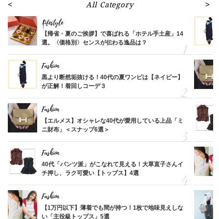
All Category
Lifestyle
【帰省・夏のご挨拶】で喜ばれる「ホテル手土産」14
選。〈価格別〉センスが伝わる逸品は？
Fashion
黒より断然垢抜ける！40代の夏ワンピは【ネイビー】
が正解！着回しコーデ３
Fashion
【エルメス】オシャレな40代が愛用している上品「ミ
ニ財布」＜スナップ6選＞
Fashion
40代「パンツ派」がこなれて見える！大草直子さんイ
チ押し、ラク可愛い【トップス】4選
Fashion
【1万円以下】薄着でも間が持つ！1枚で地味見えしな
い「主役級トップス」5選