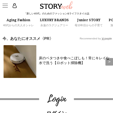
「新しい40代」のためのファッション&ライフスタイル誌
Aging Fashion
LUXURY BRANDS
Junior STORY
PO
40代からの大人オシャレ
永遠のラグジュアリー
母10年目からの子育て
今、あなたにオススメ〈PR〉
Recommended by
床のベタつきや食べこぼしも！常にキレイな
水で洗う【ロボット掃除機】
Login