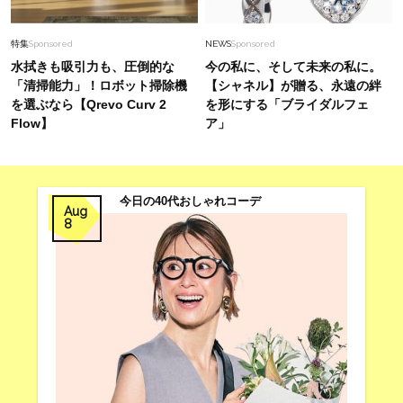
初夏こそ「ジレ」が洒落る！シンプル派40代
が“着回しやすい”名品デザイン３選
特集
Sponsored
NEWS
Sponsored
水拭きも吸引力も、圧倒的な
今の私に、そして未来の私に。
「清掃能力」！ロボット掃除機
【シャネル】が贈る、永遠の絆
を選ぶなら【Qrevo Curv 2
を形にする「ブライダルフェ
Flow】
ア」
今日の40代おしゃれコーデ
Aug
8