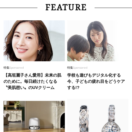
Fashion
2026.5.13
FEATURE
2026年はトレンドに変化が。40代の【ハイブラ
ンドバッグ】リアルSNAP〈5選〉
Fashion
2026.7.31
「それ、ユニクロなの？」大草直子さんが40代
に推す【ワンピース】！秀逸シルエットで体型が
キレイ見え
Fashion
2026.7.16
特集
Sponsored
特集
Sponsored
40代、夏のおでかけ〈SNAP〉。オシャレな人の
【高垣麗子さん愛用】未来の肌
学校も遊びもデジタル化する
リアル人気「ジュエリー」は？【カルティエ
のために。毎日続けたくなる
今、子どもの疲れ目をどうケア
etc.】
〝美肌想い〟のUVクリーム
する!?
Lifestyle
2026.8.8
【ゲリラ豪雨・不眠・疲労】旅の不安をゼロにす
る！オシャレライターの「夏の旅行バッグの中
身」3選！
Fashion
2026.5.10