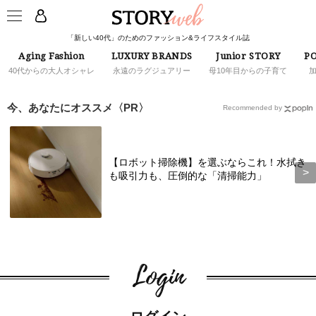
「新しい40代」のためのファッション&ライフスタイル誌
Aging Fashion
LUXURY BRANDS
Junior STORY
PO
40代からの大人オシャレ
永遠のラグジュアリー
母10年目からの子育て
今、あなたにオススメ〈PR〉
Recommended by
【ロボット掃除機】を選ぶならこれ！水拭き
も吸引力も、圧倒的な「清掃能力」
Login