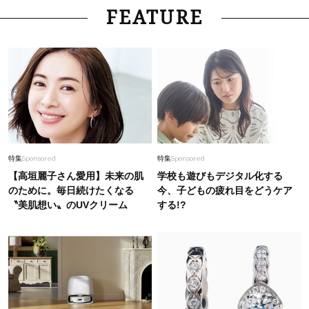
Fashion
2026.8.2
FEATURE
10年後もつけ続けたい造形美。40代が華やぐ
【ピアジェ】の新作「色石ジュエリー」
Fashion
2026.7.26
〈ロエベ、セリーヌetc.〉「それどこの？」オシ
ャレに差がつく【ハイブラ夏バッグ】4選
Fashion
2026.7.21
特集
Sponsored
特集
Sponsored
日傘が使えない日に頼れるUVキャップ6選
【高垣麗子さん愛用】未来の肌
学校も遊びもデジタル化する
【#Fumio名品】
のために。毎日続けたくなる
今、子どもの疲れ目をどうケア
〝美肌想い〟のUVクリーム
する!?
Lifestyle
2026.8.2
〈元社長秘書〉内緒で教える【お盆の帰省手土産
5選】東京で買える「また買ってきて」と喜ばれ
る名品
Fashion
2026.8.2