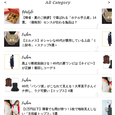
All Category
Lifestyle
【帰省・夏のご挨拶】で喜ばれる「ホテル手土産」14
選。〈価格別〉センスが伝わる逸品は？
Fashion
【エルメス】オシャレな40代が愛用している上品「ミ
ニ財布」＜スナップ6選＞
Fashion
黒より断然垢抜ける！40代の夏ワンピは【ネイビー】
が正解！着回しコーデ３
Fashion
40代「パンツ派」がこなれて見える！大草直子さんイ
チ押し、ラク可愛い【トップス】4選
Fashion
【1万円以下】薄着でも間が持つ！1枚で地味見えしな
い「主役級トップス」5選