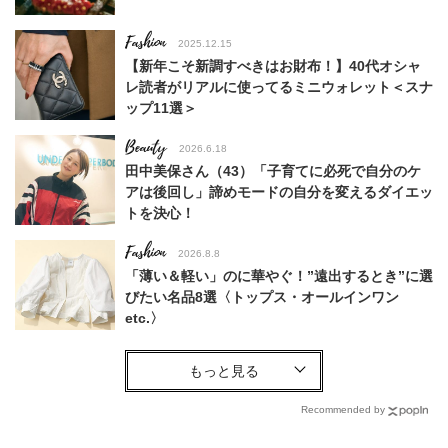
Fashion
2025.12.15
【新年こそ新調すべきはお財布！】40代オシャ
レ読者がリアルに使ってるミニウォレット＜スナ
ップ11選＞
Beauty
2026.6.18
田中美保さん（43）「子育てに必死で自分のケ
アは後回し」諦めモードの自分を変えるダイエッ
トを決心！
Fashion
2026.8.8
「薄い＆軽い」のに華やぐ！”遠出するとき”に選
びたい名品8選〈トップス・オールインワン
etc.〉
Fashion
2026.7.31
ラク可愛いのに「オールシーズン着回し」が叶
う！40代が1着持っておきたい【セットアップ】
Recommended by
名品は？〈大草直子さん推し〉