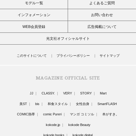
モデル一覧
よくあるご質問
インフォメーション
お問い合わせ
WEB会員登録
広告掲載について
光文社オフィシャルサイト
このサイトについて
プライバシーポリシー
サイトマップ
MAGAZINE OFFICIAL SITE
JJ
CLASSY.
VERY
STORY
Mart
美ST
bis
和食スタイル
女性自身
SmartFLASH
COMIC熱帯
comic Pureri
マンガ コミソル
本がすき。
kokode.jp
kokode Beauty
kokode books
kokode digital