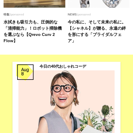
【エルメスのバッグ】気負わず日常に使えるモデ
ルは？蛯原友里さんと探す「最旬名品」4選
特集
Sponsored
NEWS
Sponsored
水拭きも吸引力も、圧倒的な
今の私に、そして未来の私に。
「清掃能力」！ロボット掃除機
【シャネル】が贈る、永遠の絆
を選ぶなら【Qrevo Curv 2
を形にする「ブライダルフェ
Flow】
ア」
今日の40代おしゃれコーデ
Aug
8