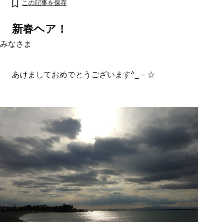
この記事を保存
新春ヘア！
みなさま
あけましておめでとうございます^_－☆
おすす
ママとパパに贈る「ジェンダーレ
人気の40代髪型・ヘア
ス学」
タログ