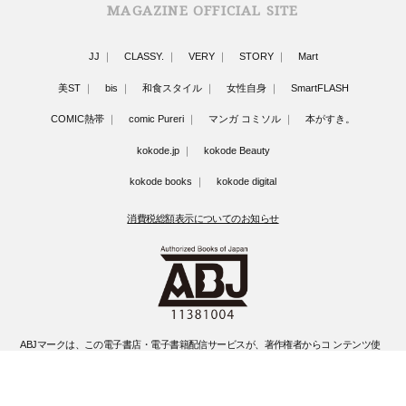
MAGAZINE OFFICIAL SITE
JJ
CLASSY.
VERY
STORY
Mart
美ST
bis
和食スタイル
女性自身
SmartFLASH
COMIC熱帯
comic Pureri
マンガ コミソル
本がすき。
kokode.jp
kokode Beauty
kokode books
kokode digital
消費税総額表示についてのお知らせ
ABJマークは、この電子書店・電子書籍配信サービスが、著作権者からコ ンテンツ使
用許諾を得た正規版配信サービスであることを示す登録商標(登録 番号 第6091713号)
です。
ABJマークの詳細、ABJマークを掲示しているサービスの一覧はこちらです。