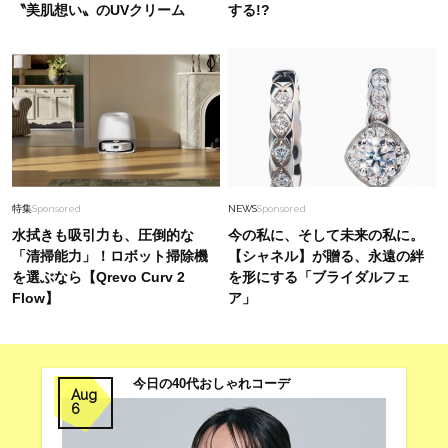
〝美肌想い〟のUVクリーム
する!?
特集
Sponsored
NEWS
Sponsored
水拭きも吸引力も、圧倒的な
今の私に、そして未来の私に。
「清掃能力」！ロボット掃除機
【シャネル】が贈る、永遠の絆
を選ぶなら【Qrevo Curv 2
を形にする「ブライダルフェ
Flow】
ア」
今日の40代おしゃれコーデ
Aug
6