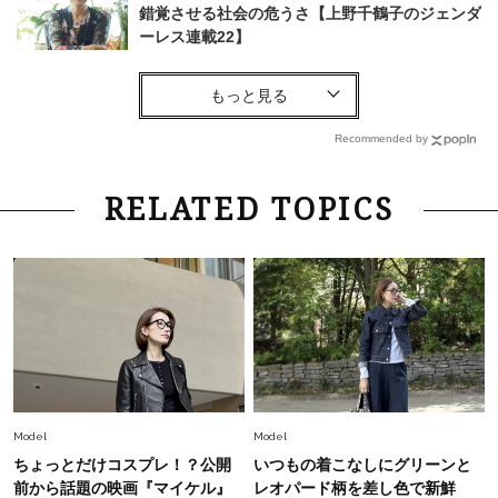
錯覚させる社会の危うさ【上野千鶴子のジェンダ
ーレス連載22】
Lifestyle
2026.5.22
梅宮アンナさん 電撃婚から1年、家族の価値観
を育み中「理想の暮らしよりも今の心地よさを選
Recommended by
んだ」
Fashion
2026.6.12
RELATED TOPICS
中村ゆりさん「40代になり、やっと“仕事以外の
幸福感”に目が向いた」ライフスタイルも、服も
Fashion
2026.7.16
白黒でもこんなに華やぐ！40代、夏の「甘めト
ップス×パンツ」コーデ〈3選〉
Fashion
2026.5.29
Model
Model
40代の夏通勤はこれ１着！「きちんと感」も
ちょっとだけコスプレ！？公開
いつもの着こなしにグリーンと
「オシャレ」も整うトレンドトップス〈4選〉
前から話題の映画『マイケル』
レオパード柄を差し色で新鮮