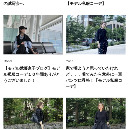
の試写会へ
【モデル私服コーデ】
Fashion
2026.6.26
初夏はこれさえあれば！40代は【淡色ワンピ】
で即涼しげ＆上品見え〈3選〉
Fashion
2026.8.5
オシャレ40代の【ワンピ＆オールインワン】最
旬着こなし3選。地味見え回避のコツは「バッグ
Model
Model
選び」！
【モデル武藤京子ブログ】モデ
家で着ようと思っていたけれ
Fashion
ル私服コーデ１０年間ありがと
ど．．．着てみたら意外に一軍
2026.7.31
【40代のTシャツコーデ】超ビッグサイズ×きれ
うございました！
パンツに昇格！【モデル私服コ
いめハーフパンツでモードに昇華
ーデ】
Fashion
2026.6.25
毎日忙しい40代が頼れる！無難に見えない【ひ
とくせ黒ワンピ】〈5選〉