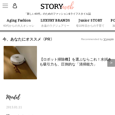
「新しい40代」のためのファッション&ライフスタイル誌
Aging Fashion
LUXURY BRANDS
Junior STORY
PO
40代からの大人オシャレ
永遠のラグジュアリー
母10年目からの子育て
今、あなたにオススメ〈PR〉
Recommended by
【ロボット掃除機】を選ぶならこれ！水拭き
も吸引力も、圧倒的な「清掃能力」
Model
2013.01.11