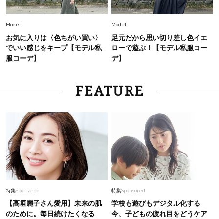
Fashion
2026.7.9
スタイリストが本気で推す！40代がほどよく華
Model
Model
やぐ【甘め黒アイテム】3選
お気に入りは〈色ちがい買い〉
足元だから思い切り差し色イエ
でいい感じをキープ【モデル私
ローで遊ぶ！【モデル私服コー
Fashion
服コーデ】
デ】
2026.7.25
26年夏は「小ぶり」が大流行中！人と被らない
【最旬かごバッグ】6選
FEATURE
Fashion
2026.5.17
【ユニクロだけで】私立ママの運動会にぴったり
の「キレイめカジュアルコーデ」は？
〈UNIQLO3選〉
特集
Sponsored
特集
Sponsored
【高垣麗子さん愛用】未来の肌
学校も遊びもデジタル化する
のために。毎日続けたくなる
今、子どもの疲れ目をどうケア