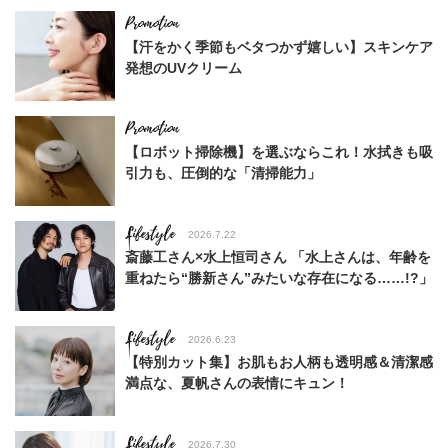
【汗をかく季節もベタつかず嬉しい】スキンケア
発想のUVクリーム
【ロボット掃除機】を選ぶならこれ！水拭きも吸
引力も、圧倒的な「清掃能力」
Lifestyle
2026.7.22
斎藤工さん×水上恒司さん 「水上さんは、年齢を
重ねたら“勝新さん”みたいな存在になる……!?」
Lifestyle
2026.6.23
【特別カット集】お肌もお人柄も透明感＆清潔感
満点な、夏帆さんの表情にキュン！
Lifestyle
2026.7.30