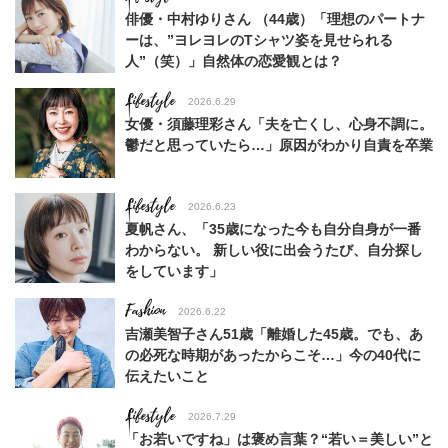
俳優・中村ゆりさん （44歳）「理想のパートナ
ーは、”ヨレヨレのTシャツ姿を見せられる
人”（笑）」自然体の恋愛観とは？
Lifestyle
2026.6.29
女優・須藤理彩さん「夫を亡くし、心身不調に。
鬱だと思っていたら…」原因がわかり自責を卒業
Lifestyle
2026.6.23
夏帆さん、「35歳になった今も自分自身が一番
わからない。 新しい役に出会うたび、自分探し
をしています」
Fashion
2026.6.22
吉瀬美智子さん51歳「離婚した45歳。でも、あ
の必死な時期があったからこそ…」今の40代に
伝えたいこと
Lifestyle
2026.7.29
「お若いですね」は褒め言葉？“若い＝美しい”と