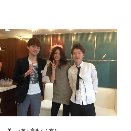
弟！（笑）富永くん右と