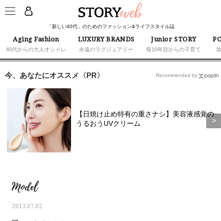
「新しい40代」のためのファッション&ライフスタイル誌
Aging Fashion
LUXURY BRANDS
Junior STORY
PO
40代からの大人オシャレ
永遠のラグジュアリー
母10年目からの子育て
今、あなたにオススメ〈PR〉
Recommended by
【日焼け止め特有の重さナシ】美容液感覚の
うるおうUVクリーム
Model
2013.07.02