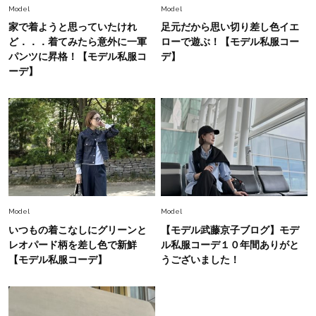
Fashion
2026.6.12
Model
Model
中村ゆりさん「40代になり、やっと“仕事以外の
家で着ようと思っていたけれ
足元だから思い切り差し色イエ
幸福感”に目が向いた」ライフスタイルも、服も
ど．．．着てみたら意外に一軍
ローで遊ぶ！【モデル私服コー
パンツに昇格！【モデル私服コ
デ】
ーデ】
Fashion
2026.7.16
白黒でもこんなに華やぐ！40代、夏の「甘めト
ップス×パンツ」コーデ〈3選〉
Fashion
2026.5.29
40代の夏通勤はこれ１着！「きちんと感」も
「オシャレ」も整うトレンドトップス〈4選〉
Model
Model
Fashion
いつもの着こなしにグリーンと
【モデル武藤京子ブログ】モデ
2026.5.29
今、40代の「メガネ＆サングラス」のトレンド
レオパード柄を差し色で新鮮
ル私服コーデ１０年間ありがと
に更新あり！“黒ぶち以外”が新定番に
【モデル私服コーデ】
うございました！
Fashion
2026.8.5