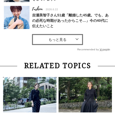
Fashion
2026.6.22
吉瀬美智子さん51歳「離婚した45歳。でも、あ
の必死な時期があったからこそ…」今の40代に
伝えたいこと
Fashion
2026.8.6
【40代コンサバ派】白Tシャツは「パール×ゴー
ルドアクセ」を合わせるのが正解！〈大野真理子
Recommended by
さん×佐藤佳菜子さん〉
Lifestyle
2026.7.29
RELATED TOPICS
「お若いですね」は褒め言葉？“若い＝美しい”と
錯覚させる社会の危うさ【上野千鶴子のジェンダ
ーレス連載22】
Lifestyle
2026.8.6
26年夏の【開運アクション】は”ひと拭き”習
慣！「金運アップ→トイレ、じゃあ底上げ運
は？」