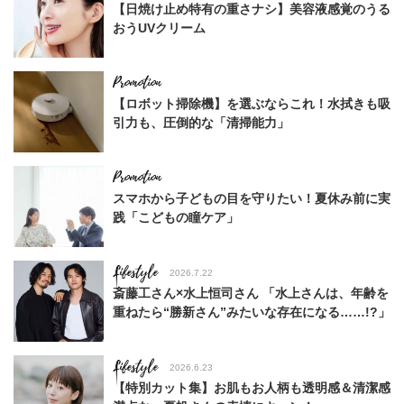
【日焼け止め特有の重さナシ】美容液感覚のうる
おうUVクリーム
【ロボット掃除機】を選ぶならこれ！水拭きも吸
引力も、圧倒的な「清掃能力」
スマホから子どもの目を守りたい！夏休み前に実
践「こどもの瞳ケア」
Lifestyle
2026.7.22
斎藤工さん×水上恒司さん 「水上さんは、年齢を
重ねたら“勝新さん”みたいな存在になる……!?」
Lifestyle
2026.6.23
【特別カット集】お肌もお人柄も透明感＆清潔感