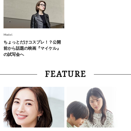
オシャレ40代の【ワンピ＆オールインワン】最
旬着こなし3選。地味見え回避のコツは「バッグ
選び」！
Fashion
2026.7.31
【40代のTシャツコーデ】超ビッグサイズ×きれ
Model
いめハーフパンツでモードに昇華
ちょっとだけコスプレ！？公開
前から話題の映画『マイケル』
Fashion
の試写会へ
2026.7.9
スタイリストが本気で推す！40代がほどよく華
やぐ【甘め黒アイテム】3選
FEATURE
Fashion
2026.7.25
26年夏は「小ぶり」が大流行中！人と被らない
【最旬かごバッグ】6選