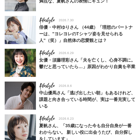
満点な、夏帆さんの表情にキュン！
Lifestyle
2026.7.30
俳優・中村ゆりさん （44歳）「理想のパートナ
ーは、”ヨレヨレのTシャツ姿を見せられる
人”（笑）」自然体の恋愛観とは？
Lifestyle
2026.6.29
女優・須藤理彩さん「夫を亡くし、心身不調に。
鬱だと思っていたら…」原因がわかり自責を卒業
Lifestyle
2026.8.6
中山優馬さん「逃げ出したい朝」もあるけれど、
課題と向き合っている時間が、実は一番充実して
いる
Lifestyle
2026.6.23
夏帆さん、「35歳になった今も自分自身が一番
わからない。 新しい役に出会うたび、自分探し
をしています」