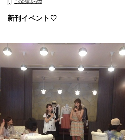
この記事を保存
新刊イベント♡
ママとパパに贈る「ジェンダーレ
人気の40代髪型・ヘア
ス学」
タログ