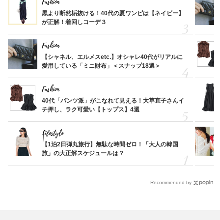
Fashion
黒より断然垢抜ける！40代の夏ワンピは【ネイビー】
が正解！着回しコーデ３
Fashion
【シャネル、エルメスetc.】オシャレ40代がリアルに
愛用している「ミニ財布」＜スナップ18選＞
Fashion
40代「パンツ派」がこなれて見える！大草直子さんイ
チ押し、ラク可愛い【トップス】4選
Lifestyle
【1泊2日弾丸旅行】無駄な時間ゼロ！「大人の韓国
旅」の大正解スケジュールは？
Recommended by