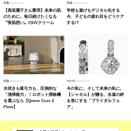
特集
Sponsored
特集
Sponsored
【高垣麗子さん愛用】未来の肌
学校も遊びもデジタル化する
のために。毎日続けたくなる
今、子どもの疲れ目をどうケア
〝美肌想い〟のUVクリーム
する!?
特集
Sponsored
NEWS
Sponsored
水拭きも吸引力も、圧倒的な
今の私に、そして未来の私に。
「清掃能力」！ロボット掃除機
【シャネル】が贈る、永遠の絆
を選ぶなら【Qrevo Curv 2
を形にする「ブライダルフェ
Flow】
ア」