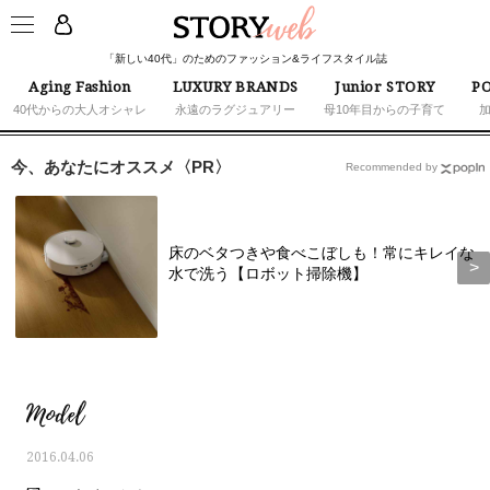
「新しい40代」のためのファッション&ライフスタイル誌
Aging Fashion
LUXURY BRANDS
Junior STORY
PO
40代からの大人オシャレ
永遠のラグジュアリー
母10年目からの子育て
今、あなたにオススメ〈PR〉
Recommended by
床のベタつきや食べこぼしも！常にキレイな
水で洗う【ロボット掃除機】
Model
2016.04.06