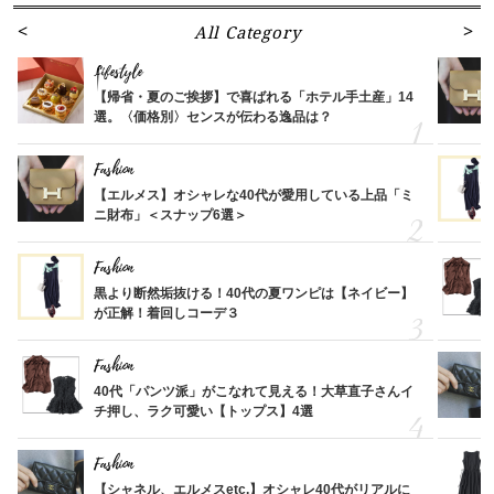
All Category
Lifestyle
【帰省・夏のご挨拶】で喜ばれる「ホテル手土産」14
選。〈価格別〉センスが伝わる逸品は？
Fashion
【エルメス】オシャレな40代が愛用している上品「ミ
ニ財布」＜スナップ6選＞
Fashion
黒より断然垢抜ける！40代の夏ワンピは【ネイビー】
が正解！着回しコーデ３
Fashion
40代「パンツ派」がこなれて見える！大草直子さんイ
チ押し、ラク可愛い【トップス】4選
Fashion
【シャネル、エルメスetc.】オシャレ40代がリアルに