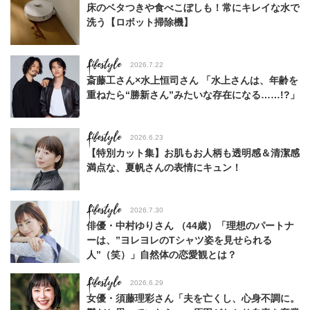
床のベタつきや食べこぼしも！常にキレイな水で
洗う【ロボット掃除機】
Lifestyle
2026.7.22
斎藤工さん×水上恒司さん 「水上さんは、年齢を
重ねたら“勝新さん”みたいな存在になる……!?」
Lifestyle
2026.6.23
【特別カット集】お肌もお人柄も透明感＆清潔感
満点な、夏帆さんの表情にキュン！
Lifestyle
2026.7.30
俳優・中村ゆりさん （44歳）「理想のパートナ
ーは、”ヨレヨレのTシャツ姿を見せられる
人”（笑）」自然体の恋愛観とは？
Lifestyle
2026.6.29
女優・須藤理彩さん「夫を亡くし、心身不調に。