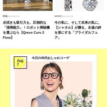
特集
Sponsored
NEWS
Sponsored
水拭きも吸引力も、圧倒的な
今の私に、そして未来の私に。
「清掃能力」！ロボット掃除機
【シャネル】が贈る、永遠の絆
を選ぶなら【Qrevo Curv 2
を形にする「ブライダルフェ
Flow】
ア」
今日の40代おしゃれコーデ
Aug
7