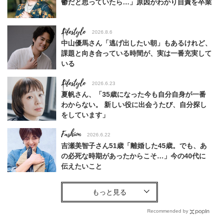
鬱だと思っていたら…」原因がわかり自責を卒業
Lifestyle
2026.8.6
中山優馬さん「逃げ出したい朝」もあるけれど、
課題と向き合っている時間が、実は一番充実して
いる
Lifestyle
2026.6.23
夏帆さん、「35歳になった今も自分自身が一番
わからない。 新しい役に出会うたび、自分探し
をしています」
Fashion
2026.6.22
吉瀬美智子さん51歳「離婚した45歳。でも、あ
の必死な時期があったからこそ…」今の40代に
伝えたいこと
Fashion
2026.8.6
【40代コンサバ派】白Tシャツは「パール×ゴー
ルドアクセ」を合わせるのが正解！〈大野真理子
Recommended by
さん×佐藤佳菜子さん〉