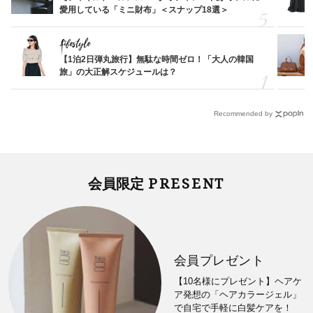
愛用している「ミニ財布」＜スナップ18選＞
Lifestyle
【1泊2日弾丸旅行】無駄な時間ゼロ！「大人の韓国
旅」の大正解スケジュールは？
Recommended by
PRESENT
会員限定
会員プレゼント
【10名様にプレゼント】ヘアケ
ア発想の「ヘアカラージェル」
で自宅で手軽に白髪ケアを！