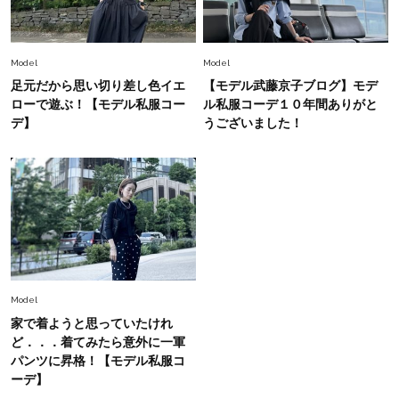
Fashion
2026.7.16
白黒でもこんなに華やぐ！40代、夏の「甘めト
ップス×パンツ」コーデ〈3選〉
Model
Model
足元だから思い切り差し色イエ
【モデル武藤京子ブログ】モデ
Fashion
ローで遊ぶ！【モデル私服コー
ル私服コーデ１０年間ありがと
2026.5.29
40代の夏通勤はこれ１着！「きちんと感」も
デ】
うございました！
「オシャレ」も整うトレンドトップス〈4選〉
Fashion
2026.5.29
今、40代の「メガネ＆サングラス」のトレンド
に更新あり！“黒ぶち以外”が新定番に
Fashion
2026.8.5
Model
オシャレ40代の【ワンピ＆オールインワン】最
家で着ようと思っていたけれ
旬着こなし3選。地味見え回避のコツは「バッグ
ど．．．着てみたら意外に一軍
選び」！
パンツに昇格！【モデル私服コ
Fashion
ーデ】
2026.7.31