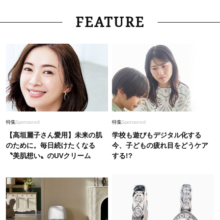
【40代のTシャツコーデ】超ビッグサイズ×きれ
いめハーフパンツでモードに昇華
FEATURE
Fashion
2026.7.9
スタイリストが本気で推す！40代がほどよく華
やぐ【甘め黒アイテム】3選
特集
Sponsored
特集
Sponsored
【高垣麗子さん愛用】未来の肌
学校も遊びもデジタル化する
のために。毎日続けたくなる
今、子どもの疲れ目をどうケア
〝美肌想い〟のUVクリーム
する!?