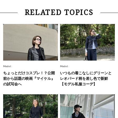
Lifestyle
2026.7.29
RELATED TOPICS
「お若いですね」は褒め言葉？“若い＝美しい”と
錯覚させる社会の危うさ【上野千鶴子のジェンダ
ーレス連載22】
Lifestyle
2026.8.6
26年夏の【開運アクション】は”ひと拭き”習
慣！「金運アップ→トイレ、じゃあ底上げ運
は？」
Lifestyle
2026.5.22
Model
Model
梅宮アンナさん 電撃婚から1年、家族の価値観
ちょっとだけコスプレ！？公開
いつもの着こなしにグリーンと
を育み中「理想の暮らしよりも今の心地よさを選
前から話題の映画『マイケル』
レオパード柄を差し色で新鮮
んだ」
の試写会へ
【モデル私服コーデ】
Fashion
2026.6.12
中村ゆりさん「40代になり、やっと“仕事以外の
幸福感”に目が向いた」ライフスタイルも、服も