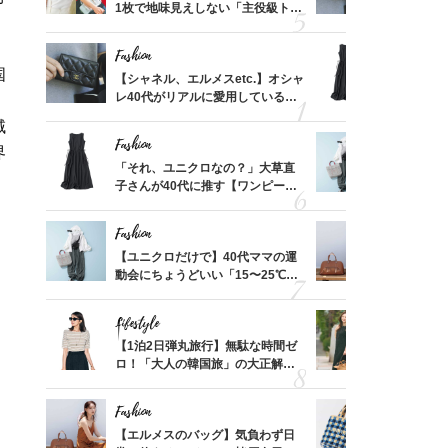
買える
1枚で地味見えしない「主役級トッ
レ40代が
れる名
プス」5選
「ミニ財布
Fashion
Fashion
国
って始
【シャネル、エルメスetc.】オシャ
「それ、ユ
えて、
レ40代がリアルに愛用している
子さんが4
ゃなっ
「ミニ財布」＜スナップ18選＞
ス】！秀逸
域
レイ見え
Fashion
Fashion
界
摘出手
「それ、ユニクロなの？」大草直
【ユニクロ
取って
子さんが40代に推す【ワンピー
動会にちょ
そんな
ス】！秀逸シルエットで体型がキ
温別コーデ」
い
レイ見え
Fashion
Fashion
拭き掃
【ユニクロだけで】40代ママの運
【エルメス
由は？
動会にちょうどいい「15〜25℃気
常に使える
〉
温別コーデ」〈UNIQLO3選〉
んと探す「
Lifestyle
Fashion
カ月め
【1泊2日弾丸旅行】無駄な時間ゼ
40代が1
結婚生
ロ！「大人の韓国旅」の大正解ス
ンを拾わな
ケジュールは？
Fashion
Fashion
【スイ
【エルメスのバッグ】気負わず日
26年夏は