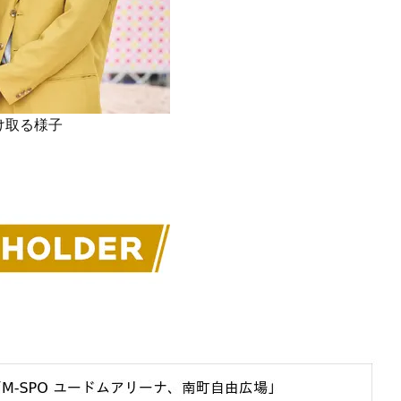
ブ」SNAP。人気アラフォー読者達
ーツカフェ】4選！買い物の
がお手本！
ひと休み〈チーズケーキ、
ルトetc.〉
Beauty
Lifestyle
まるで美容液！【ディオール プレ
梅宮アンナさんご夫婦が語る 
ステージ】新クレンザーでうるお
歳と60歳、大人同士の電撃
い艶めくなめらかな素肌へ
アル」周囲が驚くほど本音
かることも
け取る様子