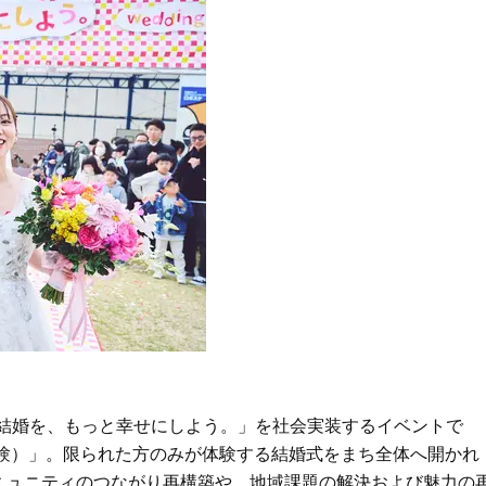
Beauty
Lifestyle
Beauty
Lifestyle
「それどこの？」と褒められる！
【帰省・夏のご挨拶】で喜
可愛すぎる【YSL】の新作「万能ク
「ホテル手土産」14選。〈
リーム」が夏のお守りに
別〉センスが伝わる逸品は
Beauty
Lifestyle
26年夏、石井美穂さん厳選の【美
【1泊2日弾丸旅行】無駄な
白アイテム】10選！40代以上は朝
ロ！「大人の韓国旅」の大
晩の「即効集中ケア」に頼る！
ケジュールは？
Beauty
Lifestyle
40代、翌朝の肌が見違える！夏の
梅宮アンナさん、父・辰夫
「ざらつき・ごわつき」をケアす
相続で学んだこと「親のお
る名品2選〈パック・ミスト〉
は”介護どうする？”から始
です」父・辰夫さんの相続
Beauty
Lifestyle
だこと
40代、顔がオシャレになる「リッ
【特別カット集】中村ゆり
プの色」は【モーブ】一択！大野
やわらかな透明感をまとう
真理子さんおすすめ名品
体の美しさ
経営理念「結婚を、もっと幸せにしよう。」を社会実装するイベントで
Beauty
Lifestyle
体験）」。限られた方のみが体験する結婚式をまち全体へ開かれ
「夕方から目力が落ちる…」40代
〈元社長秘書〉内緒で教え
ミュニティのつながり再構築や、地域課題の解決および魅力の