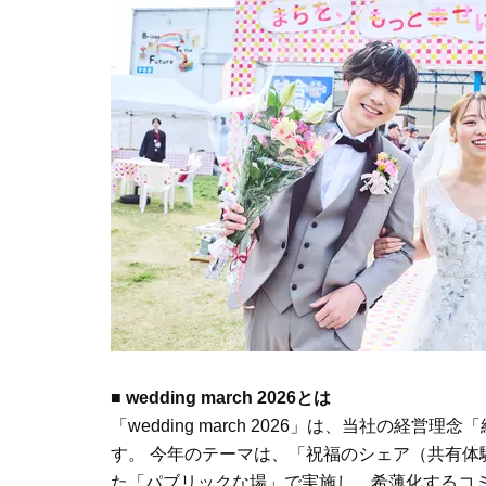
■ wedding march 2026とは
「wedding march 2026」は、当社の
す。 今年のテーマは、「祝福のシェア（共有
た「パブリックな場」で実施し、希薄化するコ