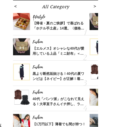
All Category
Fa
Lifestyle
Fashion
ばれる
【帰省・夏のご挨拶】で喜ばれる
【エルメス
価格
「ホテル手土産」14選。〈価格
用している
？
別〉センスが伝わる逸品は？
ナップ6選
Fashion
Fashion
時間ゼ
【エルメス】オシャレな40代が愛
黒より断然
正解ス
用している上品「ミニ財布」＜ス
ンピは【ネ
ナップ6選＞
しコーデ３
Fashion
Fashion
さんの
黒より断然垢抜ける！40代の夏ワ
40代「パ
金の話
ンピは【ネイビー】が正解！着回
る！大草直
めるん
しコーデ３
可愛い【ト
で学ん
Fashion
Fashion
さん
40代「パンツ派」がこなれて見え
【1万円以
、自然
る！大草直子さんイチ押し、ラク
1枚で地味
可愛い【トップス】4選
プス」5選
Fashion
Fashion
る【お
【1万円以下】薄着でも間が持つ！
【シャネル、
再