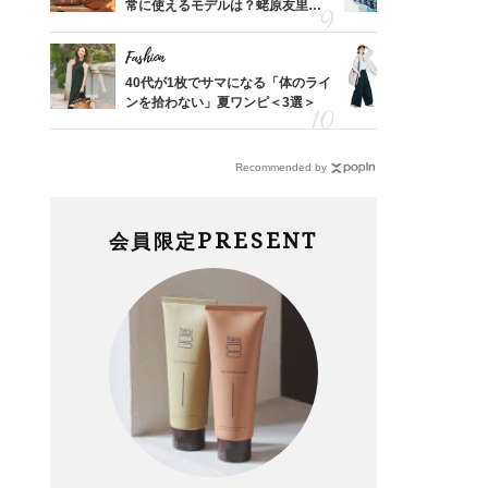
合間に
常に使えるモデルは？蛯原友里さ
人と被らな
ヨーグ
んと探す「最旬名品」4選
選
Fashion
Fashion
「53
40代が1枚でサマになる「体のライ
〈帰省にも
婚のリ
ンを拾わない」夏ワンピ＜3選＞
代「ワイド
でぶつ
【旅コーデ
Recommended by
PRESENT
会員限定