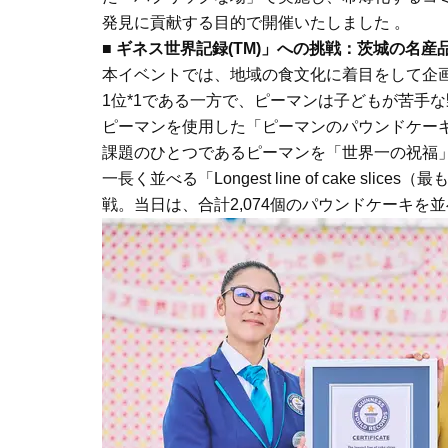
発見に貢献する目的で開催いたしました 。
■
ギネス世界記録(TM)」への挑戦：茨城の名
本イベントでは、地域の食文化に着目をして企
1位*1である一方で、ピーマンは子どもが苦手
ピーマンを使用した「ピーマンのパウンドケー
課題のひとつであるピーマンを「世界一の祝福
一長く並べる「Longest line of cake s
戦。当日は、合計2,074個のパウンドケーキを