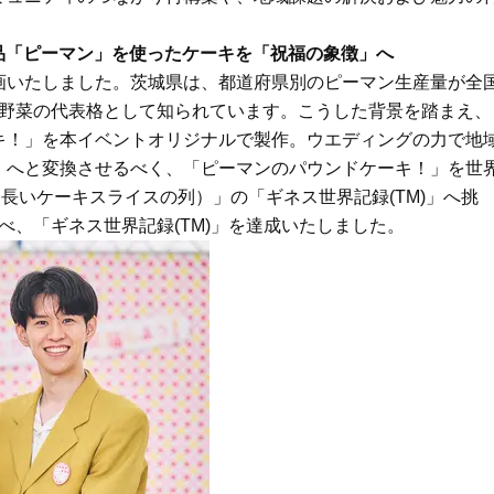
へ！石井美穂さんが推薦【名品ア
盆の帰省手土産5選】東京で
イクリーム】3選
「また買ってきて」と喜ば
品
産品「ピーマン」を使ったケーキを「祝福の象徴」へ
Beauty
Lifestyle
画いたしました。茨城県は、都道府県別のピーマン生産量が全
酷暑の夏こそ40代が使うべき【美
中山優馬さん、姉と話し合
容液・クリーム】「シワ・たるみ
めた親孝行「親の年齢も考
な野菜の代表格として知られています。こうした背景を踏まえ、
ケア」はこれ一つでOK！
年に1回くらいは何かしなき
キ！」を本イベントオリジナルで製作。ウエディングの力で地
て」
Beauty
Lifestyle
」へと変換させるべく、「ピーマンのパウンドケーキ！」を世
黄ぐすみをオフ！40代の美白ケ
【梅宮アンナさん】乳がん
lices（最も長いケーキスライスの列）」の「ギネス世界記録(TM)」へ挑
ア、最適解は【角質洗顔】。石井
術を経て「残った方の胸も
並べ、「ギネス世界記録(TM)」を達成いたしました。
美穂さんおすすめ名品
しまいたい」とすら思う──
声もあることを知ってほし
Beauty
Lifestyle
40代は洗顔選びから！石井美穂さ
まずはここだけ！「寝室の
んの「夏枯れ肌対策」全部見せ
除」が【総合運】に効く理
【ハリケア・美白etc.】
〈26年夏の開運アクション
Beauty
Lifestyle
40代の透明感を底上げ【毛穴ケ
梅宮アンナさん、再婚から8
ア】名品3選！石井美穂さん「60本
の心境「お互い20年ぶりの
以上愛用中」のものも
活、正直簡単じゃない」
Beauty
Lifestyle
今いちばん垢抜ける「ショートボ
マニアが厳選、ソウル最旬