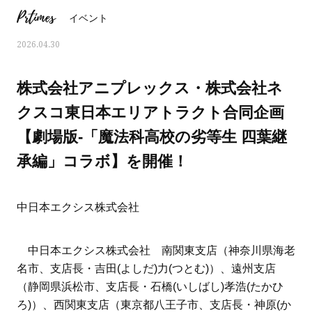
Prtimes
イベント
2026.04.30
株式会社アニプレックス・株式会社ネ
クスコ東日本エリアトラクト合同企画
【劇場版-「魔法科高校の劣等生 四葉継
承編」コラボ】を開催！
中日本エクシス株式会社
おすす
ママとパパに贈る「ジェンダーレ
人気の40代髪型・ヘア
中日本エクシス株式会社 南関東支店（神奈川県海老
ス学」
タログ
名市、支店長・吉田(よしだ)力(つとむ)）、遠州支店
（静岡県浜松市、支店長・石橋(いしばし)孝浩(たかひ
ろ)）、西関東支店（東京都八王子市、支店長・神原(か