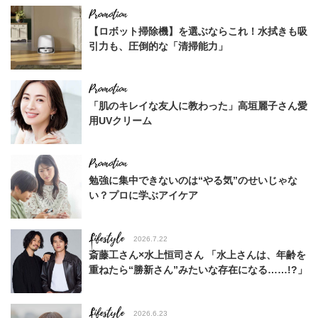
【ロボット掃除機】を選ぶならこれ！水拭きも吸
引力も、圧倒的な「清掃能力」
「肌のキレイな友人に教わった」高垣麗子さん愛
用UVクリーム
勉強に集中できないのは“やる気”のせいじゃな
い？プロに学ぶアイケア
Lifestyle
2026.7.22
斎藤工さん×水上恒司さん 「水上さんは、年齢を
重ねたら“勝新さん”みたいな存在になる……!?」
Lifestyle
2026.6.23