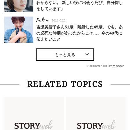
わからない。 新しい役に出会うたび、自分探し
をしています」
Fashion
2026.6.22
吉瀬美智子さん51歳「離婚した45歳。でも、あ
の必死な時期があったからこそ…」今の40代に
伝えたいこと
Fashion
2026.8.6
【40代コンサバ派】白Tシャツは「パール×ゴー
ルドアクセ」を合わせるのが正解！〈大野真理子
Recommended by
さん×佐藤佳菜子さん〉
Lifestyle
2026.7.29
RELATED TOPICS
「お若いですね」は褒め言葉？“若い＝美しい”と
錯覚させる社会の危うさ【上野千鶴子のジェンダ
ーレス連載22】
Lifestyle
2026.7.29
「人間、役に立たなきゃ生きてちゃいかんか？」
上野千鶴子先生が問い直す“理想の老後”の呪縛