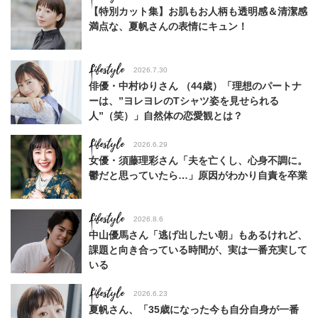
【特別カット集】お肌もお人柄も透明感＆清潔感
満点な、夏帆さんの表情にキュン！
Lifestyle
2026.7.30
俳優・中村ゆりさん （44歳）「理想のパートナ
ーは、”ヨレヨレのTシャツ姿を見せられる
人”（笑）」自然体の恋愛観とは？
Lifestyle
2026.6.29
女優・須藤理彩さん「夫を亡くし、心身不調に。
鬱だと思っていたら…」原因がわかり自責を卒業
Lifestyle
2026.8.6
中山優馬さん「逃げ出したい朝」もあるけれど、
課題と向き合っている時間が、実は一番充実して
いる
Lifestyle
2026.6.23
夏帆さん、「35歳になった今も自分自身が一番