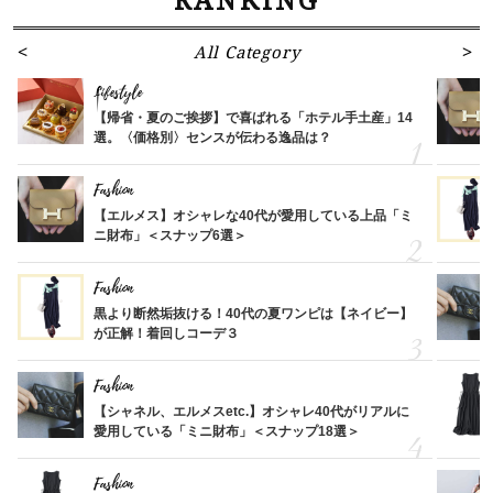
RANKING
All Category
Lifestyle
【帰省・夏のご挨拶】で喜ばれる「ホテル手土産」14
選。〈価格別〉センスが伝わる逸品は？
Fashion
【エルメス】オシャレな40代が愛用している上品「ミ
ニ財布」＜スナップ6選＞
Fashion
黒より断然垢抜ける！40代の夏ワンピは【ネイビー】
が正解！着回しコーデ３
Fashion
【シャネル、エルメスetc.】オシャレ40代がリアルに
愛用している「ミニ財布」＜スナップ18選＞
Fashion