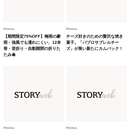
【ジェンダー連載23】
Lifestyle
2026.8.6
26年夏の【開運アクション】は”ひと拭き”習
慣！「金運アップ→トイレ、じゃあ底上げ運
Prtimes
Prtimes
は？」
【期間限定75%OFF】梅雨の豪
チーズ好きのための贅沢な焼き
Fashion
雨・強風でも濡れにくい、12本
菓子。「パブロサブレルチー
2026.6.12
骨・逆折り・自動開閉の折りた
ズ」が装い新たにカムバック！
中村ゆりさん「40代になり、やっと“仕事以外の
たみ傘
幸福感”に目が向いた」ライフスタイルも、服も
Fashion
2026.7.16
白黒でもこんなに華やぐ！40代、夏の「甘めト
ップス×パンツ」コーデ〈3選〉
Fashion
2026.5.29
40代の夏通勤はこれ１着！「きちんと感」も
「オシャレ」も整うトレンドトップス〈4選〉
Prtimes
Prtimes