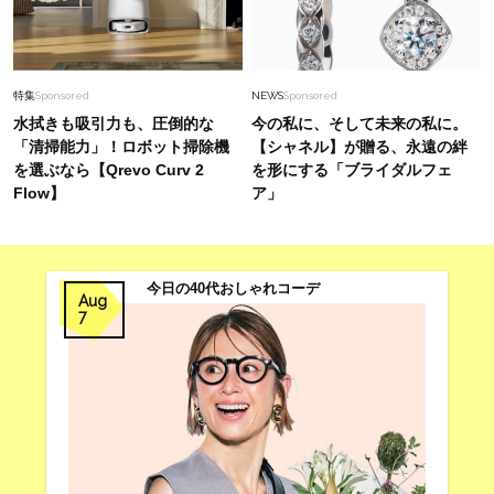
特集
Sponsored
NEWS
Sponsored
水拭きも吸引力も、圧倒的な
今の私に、そして未来の私に。
「清掃能力」！ロボット掃除機
【シャネル】が贈る、永遠の絆
を選ぶなら【Qrevo Curv 2
を形にする「ブライダルフェ
Flow】
ア」
今日の40代おしゃれコーデ
Aug
7