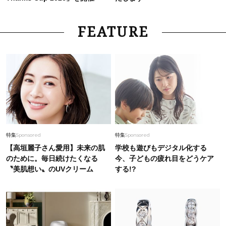
FEATURE
特集
Sponsored
特集
Sponsored
【高垣麗子さん愛用】未来の肌
学校も遊びもデジタル化する
のために。毎日続けたくなる
今、子どもの疲れ目をどうケア
〝美肌想い〟のUVクリーム
する!?