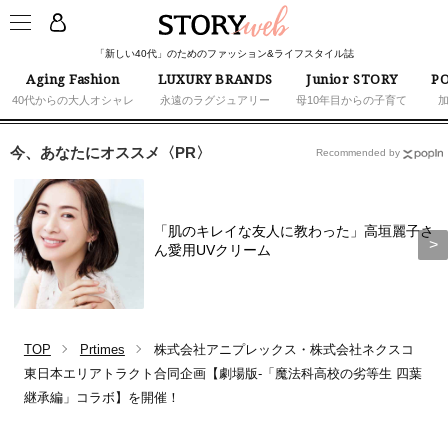
「新しい40代」のためのファッション&ライフスタイル誌
Aging Fashion
LUXURY BRANDS
Junior STORY
PO
40代からの大人オシャレ
永遠のラグジュアリー
母10年目からの子育て
今、あなたにオススメ〈PR〉
Recommended by
「肌のキレイな友人に教わった」高垣麗子さ
ん愛用UVクリーム
TOP
Prtimes
株式会社アニプレックス・株式会社ネクスコ
東日本エリアトラクト合同企画【劇場版-「魔法科高校の劣等生 四葉
継承編」コラボ】を開催！