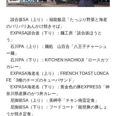
談合坂SA（上り）：福龍飯店「たっぷり野菜と海老
のバリバリあんかけ焼きそば」
EXPASA談合坂（下り）：麺工房「談合坂ほうと
う」
石川PA（上り）：麺処 山百合「八王子チャーシュ
ー麺」
石川PA（下り）：KITCHEN HACHIOJI「ロースカツ
カレー」
EXPASA海老名（上り）：FRENCH TOAST LONCA
FE「3種のチーズのキューバサンド」
EXPASA海老名（下り）：黄金色の豚EXPRESS「神
奈川県産豚のかつ丼カレー」
尼御前SA（上り）：美岬亭「チキン南蛮定食」
尼御前SA（下り）：フードコート「能登豚の豚しょ
うが焼き定食」