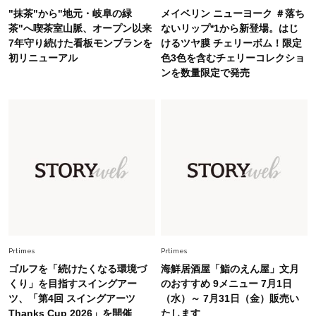
Fashion
2026.6.26
"抹茶"から"地元・岐阜の緑
メイベリン ニューヨーク ＃落ち
初夏はこれさえあれば！40代は【淡色ワンピ】
茶"へ喫茶室山脈、オープン以来
ないリップ*1から新登場。はじ
で即涼しげ＆上品見え〈3選〉
7年守り続けた看板モンブランを
けるツヤ膜 チェリーボム！限定
初リニューアル
色3色を含むチェリーコレクショ
ンを数量限定で発売
Fashion
2026.8.5
オシャレ40代の【ワンピ＆オールインワン】最
旬着こなし3選。地味見え回避のコツは「バッグ
選び」！
Fashion
2026.7.31
【40代のTシャツコーデ】超ビッグサイズ×きれ
いめハーフパンツでモードに昇華
Fashion
2026.6.25
毎日忙しい40代が頼れる！無難に見えない【ひ
Prtimes
Prtimes
とくせ黒ワンピ】〈5選〉
ゴルフを「続けたくなる環境づ
海鮮居酒屋「鮨のえん屋」文月
くり」を目指すスイングアー
のおすすめ 9メニュー 7月1日
ツ、「第4回 スイングアーツ
（水）～ 7月31日（金）販売い
Thanks Cup 2026」を開催
たします