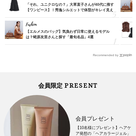
「それ、ユニクロなの？」大草直子さんが40代に推す
【ワンピース】！秀逸シルエットで体型がキレイ見え
Fashion
【エルメスのバッグ】気負わず日常に使えるモデル
は？蛯原友里さんと探す「最旬名品」4選
Recommended by
PRESENT
会員限定
会員プレゼント
【10名様にプレゼント】ヘアケ
ア発想の「ヘアカラージェル」