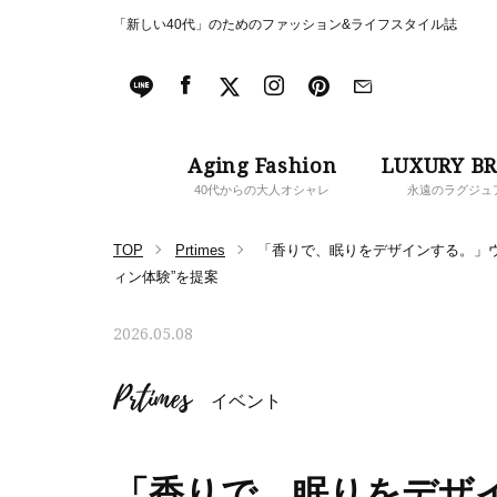
「新しい40代」のためのファッション&ライフスタイル誌
Aging Fashion
LUXURY B
40代からの大人オシャレ
永遠のラグジュ
TOP
Prtimes
「香りで、眠りをデザインする。」ウェ
ィン体験”を提案
2026.05.08
Prtimes
イベント
「香りで、眠りをデザ