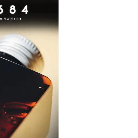
ブ」SNAP。人気アラフォー読者達
除」が【総合運】に効く理
がお手本！
〈26年夏の開運アクション
Beauty
Lifestyle
まるで美容液！【ディオール プレ
女優・須藤理彩さん「夫を
ステージ】新クレンザーでうるお
し、心身不調に。鬱だと思
い艶めくなめらかな素肌へ
たら…」原因がわかり自責