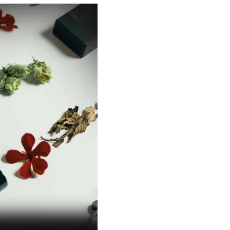
容液・クリーム】「シワ・たるみ
やわらかな透明感をまとう
ケア」はこれ一つでOK！
体の美しさ
Beauty
Lifestyle
「夕方から目力が落ちる…」40代
【特別画像集】「亡くなっ
へ！石井美穂さんが推薦【名品ア
憧れの気持ちはますます強
イクリーム】3選
優・大和田美帆さん”母との
出”
Beauty
Lifestyle
石井美穂さんおすすめ！40代の
中山優馬さん、姉と話し合
「お疲れ顔を救う」美容パック
めた親孝行「親の年齢も考
は？翌朝の肌に自信がもてる
年に1回くらいは何かしなき
て」
Beauty
Lifestyle
40代、顔がオシャレになる「リッ
【梅宮アンナさん】乳がん
プの色」は【モーブ】一択！大野
術を経て「残った方の胸も
真理子さんおすすめ名品
しまいたい」とすら思う──
声もあることを知ってほし
Beauty
Lifestyle
黄ぐすみをオフ！40代の美白ケ
梅宮アンナさん、再婚から8
ア、最適解は【角質洗顔】。石井
の心境「お互い20年ぶりの
美穂さんおすすめ名品
活、正直簡単じゃない」
Beauty
Lifestyle
今いちばん垢抜ける「ショートボ
まずはここだけ！「寝室の