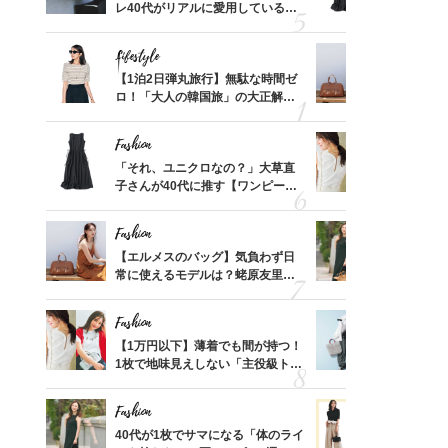
、自然
レ40代がリアルに愛用している
子さんが4
「ミニ財布」＜スナップ18選＞
ス】！秀逸
レイ見え
Lifestyle
Fashion
てから
【1泊2日弾丸旅行】無駄な時間ゼ
【エルメス
く」俳
ロ！「大人の韓国旅」の大正解ス
常に使える
思い
ケジュールは？
んと探す「
Fashion
Fashion
って始
「それ、ユニクロなの？」大草直
【1万円以
えて、
子さんが40代に推す【ワンピー
1枚で地味
ゃなっ
ス】！秀逸シルエットで体型がキ
プス」5選
レイ見え
Fashion
Fashion
摘出手
【エルメスのバッグ】気負わず日
40代が1
取って
常に使えるモデルは？蛯原友里さ
ンを拾わな
そんな
んと探す「最旬名品」4選
い
Fashion
Fashion
カ月め
【1万円以下】薄着でも間が持つ！
【ユニクロ
結婚生
1枚で地味見えしない「主役級トッ
動会にちょ
プス」5選
温別コーデ」
Fashion
Fashion
拭き掃
40代が1枚でサマになる「体のライ
40代の【