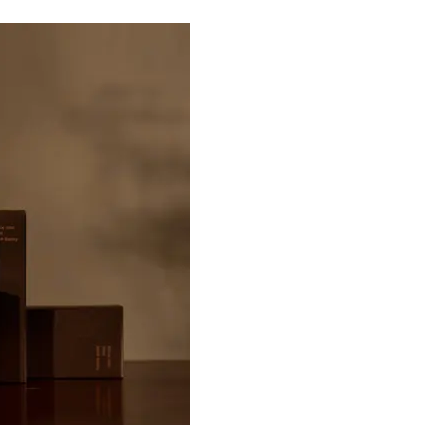
Beauty
Lifestyle
Beauty
Lifestyle
「それどこの？」と褒められる！
【帰省・夏のご挨拶】で喜
可愛すぎる【YSL】の新作「万能ク
「ホテル手土産」14選。〈
リーム」が夏のお守りに
別〉センスが伝わる逸品は
Beauty
Lifestyle
26年夏、石井美穂さん厳選の【美
【1泊2日弾丸旅行】無駄な
白アイテム】10選！40代以上は朝
ロ！「大人の韓国旅」の大
晩の「即効集中ケア」に頼る！
ケジュールは？
Beauty
Lifestyle
40代、翌朝の肌が見違える！夏の
梅宮アンナさん、父・辰夫
「ざらつき・ごわつき」をケアす
相続で学んだこと「親のお
る名品2選〈パック・ミスト〉
は”介護どうする？”から始
です」父・辰夫さんの相続
Beauty
Lifestyle
だこと
40代の透明感を底上げ【毛穴ケ
〈元社長秘書〉内緒で教え
ア】名品3選！石井美穂さん「60本
盆の帰省手土産5選】東京で
以上愛用中」のものも
「また買ってきて」と喜ば
品
Beauty
Lifestyle
酷暑の夏こそ40代が使うべき【美
【特別カット集】中村ゆり