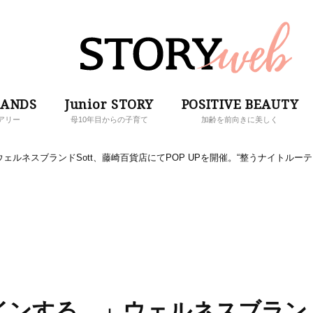
RANDS
Junior STORY
POSITIVE BEAUTY
アリー
母10年目からの子育て
加齢を前向きに美しく
ルネスブランドSott、藤崎百貨店にてPOP UPを開催。“整うナイトルーテ
インする。」ウェルネスブラン