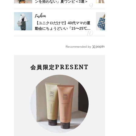
由は？
ンを拾わない」夏ワンピ＜3選＞
を”夏仕様
〉
レイ見えす
Fashion
Fashion
亡く
【ユニクロだけで】40代ママの運
26年夏は
ってい
動会にちょうどいい「15〜25℃気
人と被らな
を卒業
温別コーデ」〈UNIQLO3選〉
選
Recommended by
PRESENT
会員限定