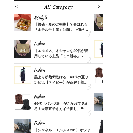
All Category
Fa
Lifestyle
Fashion
ばれる
【帰省・夏のご挨拶】で喜ばれる
【エルメス
価格
「ホテル手土産」14選。〈価格
用している
？
別〉センスが伝わる逸品は？
ナップ6選
Fashion
Fashion
時間ゼ
【エルメス】オシャレな40代が愛
黒より断然
正解ス
用している上品「ミニ財布」＜ス
ンピは【ネ
ナップ6選＞
しコーデ３
Fashion
Fashion
さんの
黒より断然垢抜ける！40代の夏ワ
40代「パ
金の話
ンピは【ネイビー】が正解！着回
る！大草直
めるん
しコーデ３
可愛い【ト
で学ん
Fashion
Fashion
る【お
40代「パンツ派」がこなれて見え
【シャネル、
買える
る！大草直子さんイチ押し、ラク
レ40代が
れる名
可愛い【トップス】4選
「ミニ財布
Fashion
Fashion
さん
【シャネル、エルメスetc.】オシャ
「それ、ユ