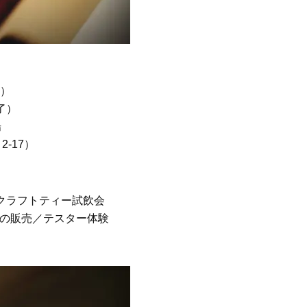
（水）
終了）
場
-17）
前クラフトティー試飲会
石鹸の販売／テスター体験