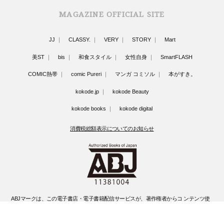
MAGAZINE OFFICIAL SITE
JJ
CLASSY.
VERY
STORY
Mart
美ST
bis
和食スタイル
女性自身
SmartFLASH
COMIC熱帯
comic Pureri
マンガ コミソル
本がすき。
kokode.jp
kokode Beauty
kokode books
kokode digital
消費税総額表示についてのお知らせ
ABJマークは、この電子書店・電子書籍配信サービスが、著作権者からコ ンテンツ使
用許諾を得た正規版配信サービスであることを示す登録商標(登録 番号 第6091713号)
です。
ABJマークの詳細、ABJマークを掲示しているサービスの一覧はこちらです。