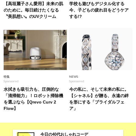
【UNIQLO（ユニクロ）】サングラス〈3選〉
【高垣麗子さん愛用】未来の肌
学校も遊びもデジタル化する
のために。毎日続けたくなる
今、子どもの疲れ目をどうケア
〝美肌想い〟のUVクリーム
する!?
Fashion
2026.6.29
「夏コーデ、何か物足りない？」の答えは【ジュ
エリー使い】にアリ。差がつく40代のお手本＜
14選＞
Fashion
2026.5.26
今年40代が狙うべき【夏顔バッグ】は？「カゴ
以外」のブームが始まった！
特集
NEWS
Sponsored
Sponsored
水拭きも吸引力も、圧倒的な
今の私に、そして未来の私に。
「清掃能力」！ロボット掃除機
【シャネル】が贈る、永遠の絆
を選ぶなら【Qrevo Curv 2
を形にする「ブライダルフェ
Flow】
ア」
今日の40代おしゃれコーデ