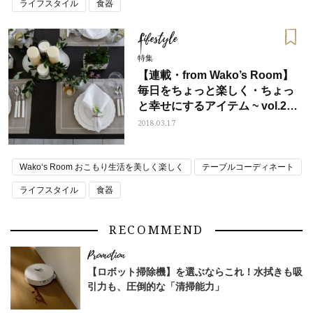
ライフスタイル
食器
Lifestyle
特集
【連載・from Wako’s Room】
毎日をちょっと楽しく・ちょっ
と幸せにするアイテム ~ vol.2白
い器
2018.03.17
Wako‘s Room おこもり生活を美しく楽しく
テーブルコーディネート
ライフスタイル
食器
RECOMMEND
【ロボット掃除機】を選ぶならこれ！水拭きも吸
引力も、圧倒的な「清掃能力」