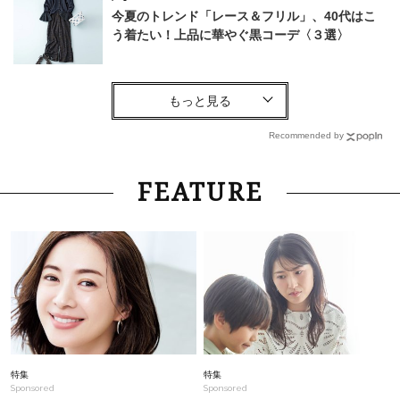
今夏のトレンド「レース＆フリル」、40代はこ
う着たい！上品に華やぐ黒コーデ〈３選〉
Lifestyle
2026.8.7
「もう夕飯作りたくない…」を救う！ママ達
が”神”と絶賛の【時短食品＆調理家電】7選
Recommended by
Fashion
2026.8.5
FEATURE
40代、”移動が多い日”の最適解は【バレエシュ
ーズ】！足が痛くならず、パンツコーデのポイン
トに
Fashion
2026.7.25
26年夏は「小ぶり」が大流行中！人と被らない
【最旬かごバッグ】6選
Fashion
2026.3.11
特集
特集
Sponsored
Sponsored
“目元老け”を防ぐなら今から！40代が選ぶべき