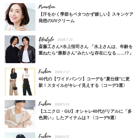
【汗をかく季節もベタつかず嬉しい】スキンケア
発想のUVクリーム
Lifestyle
2026.7.22
斎藤工さん×水上恒司さん 「水上さんは、年齢を
重ねたら“勝新さん”みたいな存在になる……!?」
Fashion
2026.7.17
40代の【ワイドパンツ】コーデを”夏仕様”に更
新！スタイルがキレイ見えする〈コーデ3選〉
Fashion
2026.5.12
【ユニクロ・GU】オシャレ40代がリアルに「多
色買い」したアイテムは？〈コーデ9選〉
Fashion
2026.6.27