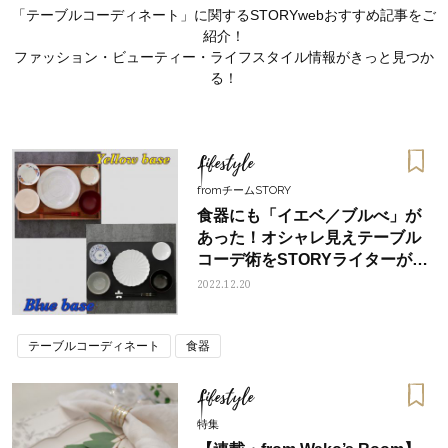
「テーブルコーディネート」に関するSTORYwebおすすめ記事をご
紹介！
ファッション・ビューティー・ライフスタイル情報がきっと見つか
る！
Lifestyle
fromチームSTORY
食器にも「イエベ／ブルべ」が
あった！オシャレ見えテーブル
コーデ術をSTORYライターが体
験
2022.12.20
ママとパパに贈る「ジェンダーレ
人気の40代髪型・ヘア
テーブルコーディネート
食器
ス学」
タログ
Lifestyle
特集