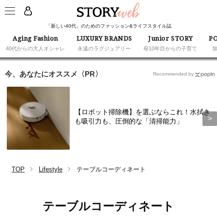
「新しい40代」のためのファッション&ライフスタイル誌
Aging Fashion
LUXURY BRANDS
Junior STORY
PO
40代からの大人オシャレ
永遠のラグジュアリー
母10年目からの子育て
今、あなたにオススメ〈PR〉
Recommended by
【ロボット掃除機】を選ぶならこれ！水拭き
も吸引力も、圧倒的な「清掃能力」
TOP
Lifestyle
テーブルコーディネート
テーブルコーディネート