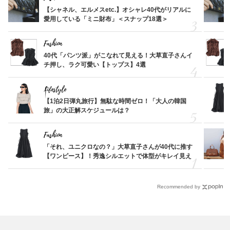
【シャネル、エルメスetc.】オシャレ40代がリアルに
愛用している「ミニ財布」＜スナップ18選＞
Fashion
40代「パンツ派」がこなれて見える！大草直子さんイ
チ押し、ラク可愛い【トップス】4選
Lifestyle
【1泊2日弾丸旅行】無駄な時間ゼロ！「大人の韓国
旅」の大正解スケジュールは？
Fashion
「それ、ユニクロなの？」大草直子さんが40代に推す
【ワンピース】！秀逸シルエットで体型がキレイ見え
Recommended by