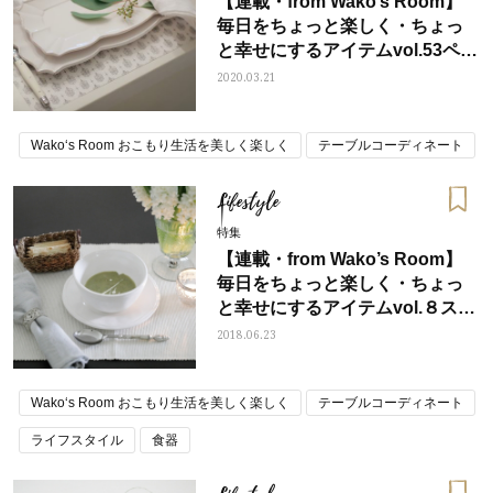
【連載・from Wako’s Room】
毎日をちょっと楽しく・ちょっ
と幸せにするアイテムvol.53ペー
パーランチョンマット
2020.03.21
Wako‘s Room おこもり生活を美しく楽しく
テーブルコーディネート
Lifestyle
特集
【連載・from Wako’s Room】
毎日をちょっと楽しく・ちょっ
と幸せにするアイテムvol.８スー
プボウル
2018.06.23
Wako‘s Room おこもり生活を美しく楽しく
テーブルコーディネート
ライフスタイル
食器