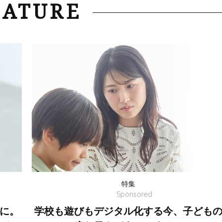
EATURE
特集
Sponsored
に。
学校も遊びもデジタル化する今、子ども