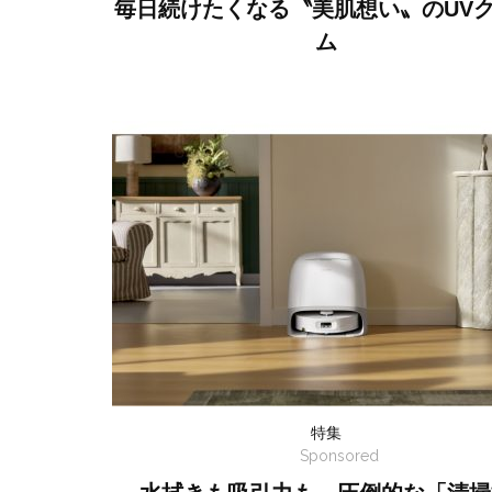
毎日続けたくなる〝美肌想い〟のUV
ム
特集
Sponsored