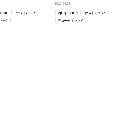
2026.04.03
26年夏、石井美穂さん厳選の【美
【帰省・夏のご挨拶】で喜
白アイテム】10選！40代以上は朝
「ホテル手土産」14選。〈
shion
ブランドバッグ
Aging Fashion
ボストンバッグ
晩の「即効集中ケア」に頼る！
別〉センスが伝わる逸品は
バッグ
春コーデ トレンド
Beauty
Lifestyle
「それどこの？」と褒められる！
【1泊2日弾丸旅行】無駄な
デ・仕事の服装
通勤コーデ・仕事の服装
可愛すぎる【YSL】の新作「万能ク
ロ！「大人の韓国旅」の大
グ
リーム」が夏のお守りに
ケジュールは？
Beauty
Lifestyle
40代、翌朝の肌が見違える！夏の
梅宮アンナさん、父・辰夫
「ざらつき・ごわつき」をケアす
相続で学んだこと「親のお
る名品2選〈パック・ミスト〉
は”介護どうする？”から始
です」父・辰夫さんの相続
Beauty
Lifestyle
だこと
40代の透明感を底上げ【毛穴ケ
〈元社長秘書〉内緒で教え
ア】名品3選！石井美穂さん「60本
盆の帰省手土産5選】東京で
以上愛用中」のものも
「また買ってきて」と喜ば
品
Beauty
Lifestyle
「夕方から目力が落ちる…」40代
【特別カット集】中村ゆり
へ！石井美穂さんが推薦【名品ア
やわらかな透明感をまとう
イクリーム】3選
体の美しさ
Beauty
Lifestyle