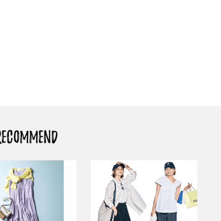
酷暑の夏こそ40代が使うべき【美
【特別画像集】「亡くなっ
容液・クリーム】「シワ・たるみ
憧れの気持ちはますます強
ケア」はこれ一つでOK！
優・大和田美帆さん”母との
出”
Beauty
Lifestyle
石井美穂さんおすすめ！40代の
【梅宮アンナさん】乳がん
「お疲れ顔を救う」美容パック
術を経て「残った方の胸も
は？翌朝の肌に自信がもてる
しまいたい」とすら思う──
声もあることを知ってほし
Beauty
Lifestyle
黄ぐすみをオフ！40代の美白ケ
梅宮アンナさん、再婚から8
ア、最適解は【角質洗顔】。石井
の心境「お互い20年ぶりの
美穂さんおすすめ名品
活、正直簡単じゃない」
Beauty
Lifestyle
RECOMMEND
今いちばん垢抜ける「ショートボ
まずはここだけ！「寝室の
ブ」SNAP。人気アラフォー読者達
除」が【総合運】に効く理
がお手本！
〈26年夏の開運アクション
Beauty
Lifestyle
まるで美容液！【ディオール プレ
梅宮アンナさんご夫婦が語る 
ステージ】新クレンザーでうるお
歳と60歳、大人同士の電撃
い艶めくなめらかな素肌へ
アル」周囲が驚くほど本音
かることも
Beauty
Lifestyle