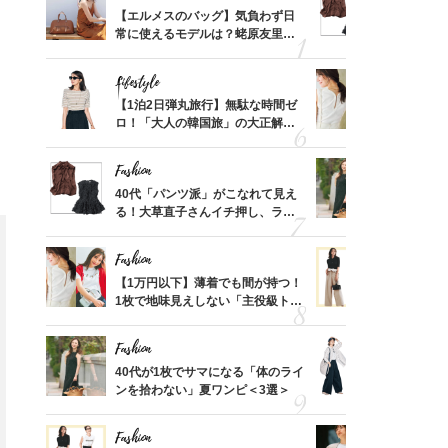
てから
【エルメスのバッグ】気負わず日
40代「パ
く」俳
常に使えるモデルは？蛯原友里さ
る！大草直
思い
んと探す「最旬名品」4選
可愛い【ト
Lifestyle
Fashion
摘出手
【1泊2日弾丸旅行】無駄な時間ゼ
【1万円以
取って
ロ！「大人の韓国旅」の大正解ス
1枚で地味
そんな
ケジュールは？
プス」5選
い
Fashion
Fashion
カ月め
40代「パンツ派」がこなれて見え
40代が1
結婚生
る！大草直子さんイチ押し、ラク
ンを拾わな
可愛い【トップス】4選
Fashion
Fashion
拭き掃
【1万円以下】薄着でも間が持つ！
40代の【
由は？
1枚で地味見えしない「主役級トッ
を”夏仕様
〉
プス」5選
レイ見えす
Fashion
Fashion
「53
40代が1枚でサマになる「体のライ
〈帰省にも
婚のリ
ンを拾わない」夏ワンピ＜3選＞
代「ワイド
でぶつ
【旅コーデ
Fashion
Fashion