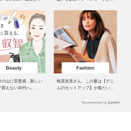
【コーデ8選】
落る【大人の優秀インナー】3
選
Beauty
Fashion
けの山に罪悪感…新しい
蛯原友里さん、この夏は【デニ
が買えない40代へ。手
ムのセットアップ】が着たい気
活かす「最後の1品」
分
Recommended by