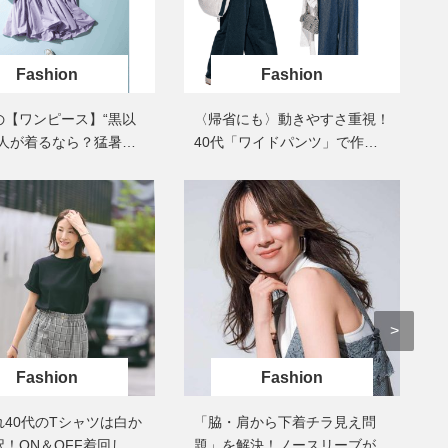
40代は洗顔選びから！石井美穂さ
女優・須藤理彩さん「夫を
んの「夏枯れ肌対策」全部見せ
し、心身不調に。鬱だと思
【ハリケア・美白etc.】
たら…」原因がわかり自責
Fashion
Fashion
の【ワンピース】“黒以
〈帰省にも〉動きやすさ重視！
大人が着るなら？猛暑日
40代「ワイドパンツ」で作る
く映える、肌になじむ
最旬【旅コーデ】の正解4選
い色」3選
Fashion
Fashion
れ40代のTシャツは白か
「脇・肩から下着チラ見え問
！ON＆OFF着回し
題」を解決！ノースリーブが洒