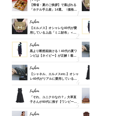
ばれる
【帰省・夏のご挨拶】で喜ばれる
【エルメス
価格
「ホテル手土産」14選。〈価格
用している
？
別〉センスが伝わる逸品は？
ナップ6選
Fashion
Fashion
時間ゼ
【エルメス】オシャレな40代が愛
黒より断然
正解ス
用している上品「ミニ財布」＜ス
ンピは【ネ
ナップ6選＞
しコーデ３
Fashion
Fashion
さんの
黒より断然垢抜ける！40代の夏ワ
【シャネル、
金の話
ンピは【ネイビー】が正解！着回
レ40代が
めるん
しコーデ３
「ミニ財布
で学ん
Fashion
Fashion
る【お
【シャネル、エルメスetc.】オシャ
「それ、ユ
買える
レ40代がリアルに愛用している
子さんが4
れる名
「ミニ財布」＜スナップ18選＞
ス】！秀逸
レイ見え
Fashion
Fashion
さん
「それ、ユニクロなの？」大草直
【エルメス
、自然
子さんが40代に推す【ワンピー
常に使える
ス】！秀逸シルエットで体型がキ
んと探す「
レイ見え
Fashion
Fashion