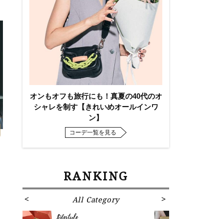
オンもオフも旅行にも！真夏の40代のオ
シャレを制す【きれいめオールインワ
ン】
コーデ一覧を見る
RANKING
！
All Category
Fa
Lifestyle
Fashion