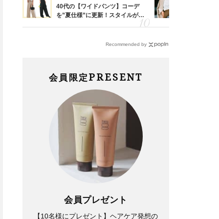
亡く
40代の【ワイドパンツ】コーデ
『ジャケッ
ってい
を”夏仕様”に更新！スタイルがキ
正解！普通
を卒業
レイ見えする〈コーデ3選〉
えする【上
Fashion
Lifestyle
Recommended by
【カルティエの時計、ブシュロ
梅宮アンナさん、父・辰夫さん
ンのリング】今の40代が「本
の相続で学んだこと「親のお金
PRESENT
会員限定
当に欲しい」一生もの〈３選〉
の話は”介護どうする？”から始
めるんです」父・辰夫さんの相
続で学んだこと
Beauty
Fashion
会員プレゼント
汗に反応して冷感が持続！保湿
総フォロワー数10万人！？話
【10名様にプレゼント】ヘアケア発想の
も引き締めも叶う【ひんやりス
題の『おばフェス』4人は晩