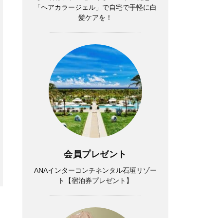
「ヘアカラージェル」で自宅で手軽に白
キンケア】が、40代の味方に
夏、甘ニッシュで華やぐ！＜コ
髪ケアを！
ーデ4選＞
Lifestyle
Fashion
【1泊2日弾丸旅行】無駄な時
流行りの「キャラトップス」
間ゼロ！「大人の韓国旅」の大
を、40代がオシャレに着るに
会員プレゼント
正解スケジュールは？
は？＜読者スナップ3選＞
ANAインターコンチネンタル石垣リゾー
ト【宿泊券プレゼント】