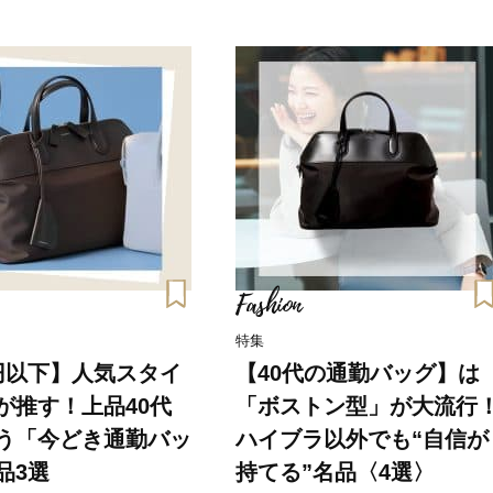
Fashion
特集
円以下】人気スタイ
【40代の通勤バッグ】は
が推す！上品40代
「ボストン型」が大流行
う「今どき通勤バッ
ハイブラ以外でも“自信が
Beauty
Lifestyle
品3選
持てる”名品〈4選〉
Beauty
Lifestyle