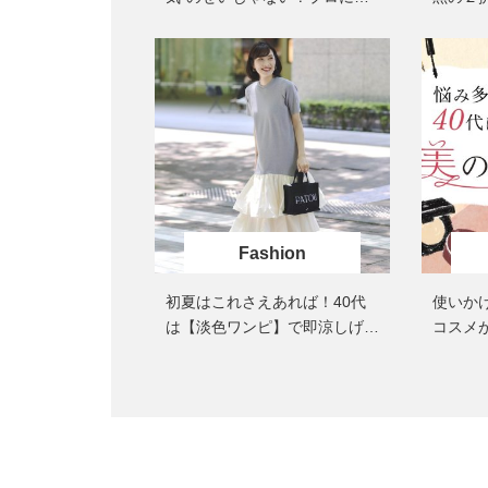
ぶアイケア
SNAP
Fashion
初夏はこれさえあれば！40代
使いか
は【淡色ワンピ】で即涼しげ＆
コスメ
上品見え〈3選〉
持ちを