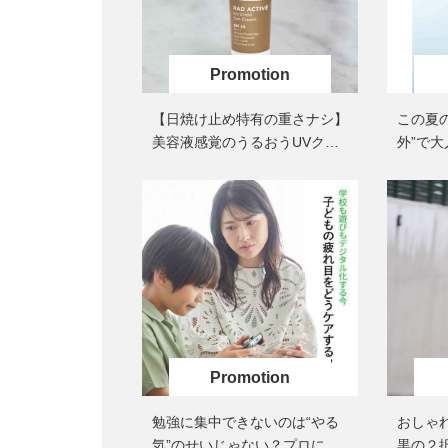
【日焼け止め特有の重さナシ】
この夏
美容液感覚のうるおうUVクリ
外”で
ーム
に涼し
「きれ
勉強に集中できないのは“やる
おしゃ
気”のせいじゃない？プロに学
黒の２択