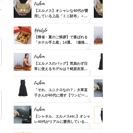
Fashion
Fashion
ばれる
【エルメス】オシャレな40代が愛
【エルメス
価格
用している上品「ミニ財布」＜ス
用している
？
ナップ6選＞
ナップ6選
Lifestyle
Fashion
時間ゼ
【帰省・夏のご挨拶】で喜ばれる
【エルメス
正解ス
「ホテル手土産」14選。〈価格
常に使える
別〉センスが伝わる逸品は？
んと探す「
Fashion
Fashion
る【お
【エルメスのバッグ】気負わず日
「それ、ユ
買える
常に使えるモデルは？蛯原友里さ
子さんが4
れる名
んと探す「最旬名品」4選
ス】！秀逸
レイ見え
Fashion
Fashion
さんの
「それ、ユニクロなの？」大草直
【シャネル、
金の話
子さんが40代に推す【ワンピー
レ40代が
めるん
ス】！秀逸シルエットで体型がキ
「ミニ財布
で学ん
レイ見え
Fashion
Fashion
てから
【シャネル、エルメスetc.】オシャ
黒より断然
く」俳
レ40代がリアルに愛用している
ンピは【ネ
思い
「ミニ財布」＜スナップ18選＞
しコーデ３