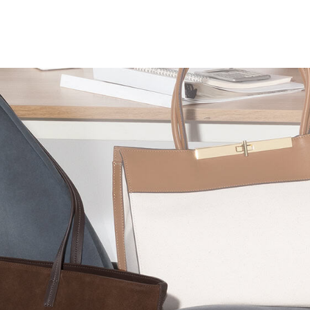
Beauty
Lifestyle
石井美穂さんおすすめ！40代の
【特別カット集】中村ゆり
「お疲れ顔を救う」美容パック
やわらかな透明感をまとう
は？翌朝の肌に自信がもてる
体の美しさ
Beauty
Lifestyle
酷暑の夏こそ40代が使うべき【美
【梅宮アンナさん】乳がん
容液・クリーム】「シワ・たるみ
術を経て「残った方の胸も
ケア」はこれ一つでOK！
しまいたい」とすら思う──
声もあることを知ってほし
Beauty
Lifestyle
日焼け止めだけじゃない！40代の
梅宮アンナさん、再婚から8
肌が明るくなる”朝の時短名
の心境「お互い20年ぶりの
品”【洗顔＆集中美容液】
活、正直簡単じゃない」
Beauty
Lifestyle
今いちばん垢抜ける「ショートボ
女優・須藤理彩さん「夫を
ブ」SNAP。人気アラフォー読者達
し、心身不調に。鬱だと思
がお手本！
たら…」原因がわかり自責
Beauty
Lifestyle
【インナーケア】石井美穂さんが
まずはここだけ！「寝室の
「夏のお守り」に飲む名品。手軽
除」が【総合運】に効く理
なのに、肌が見違える！
〈26年夏の開運アクション