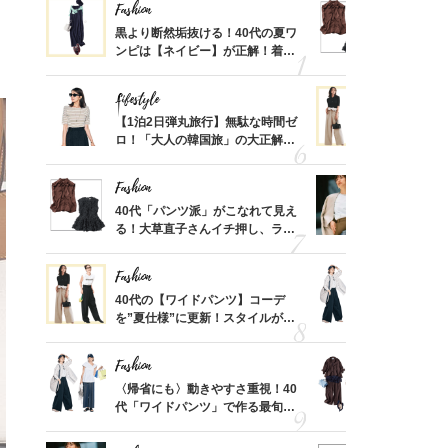
Fashion
Fashion
さん
黒より断然垢抜ける！40代の夏ワ
40代「パ
、自然
ンピは【ネイビー】が正解！着回
る！大草直
しコーデ３
可愛い【ト
Lifestyle
Fashion
摘出手
【1泊2日弾丸旅行】無駄な時間ゼ
40代の【
取って
ロ！「大人の韓国旅」の大正解ス
を”夏仕様
そんな
ケジュールは？
レイ見えす
い
Fashion
Fashion
カ月め
40代「パンツ派」がこなれて見え
『ジャケッ
結婚生
る！大草直子さんイチ押し、ラク
正解！普通
可愛い【トップス】4選
えする【上
Fashion
Fashion
亡く
40代の【ワイドパンツ】コーデ
〈帰省にも
ってい
を”夏仕様”に更新！スタイルがキ
代「ワイド
を卒業
レイ見えする〈コーデ3選〉
【旅コーデ
Fashion
Fashion
拭き掃
〈帰省にも〉動きやすさ重視！40
「とにかく
由は？
代「ワイドパンツ」で作る最旬
代、夏の【
〉
【旅コーデ】の正解4選
れ！〈ワン
デ9選〉