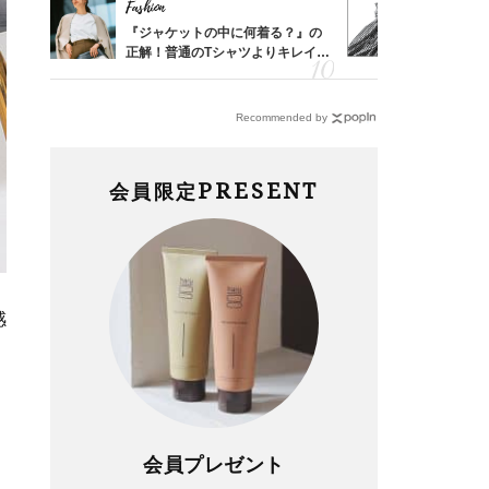
Fashion
Fashion
「53
『ジャケットの中に何着る？』の
40代は「
婚のリ
正解！普通のTシャツよりキレイ見
えの正解！
でぶつ
えする【上品トップス】4選
【ドロスト
Recommended by
PRESENT
会員限定
感
会員プレゼント