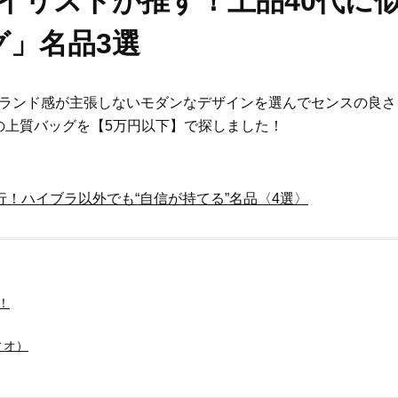
イリストが推す！上品40代に
グ」名品3選
ブランド感が主張しないモダンなデザインを選んでセンスの良さ
の上質バッグを【5万円以下】で探しました！
行！ハイブラ以外でも“自信が持てる”名品〈4選〉
！
ィオ）
Beauty
Lifestyle