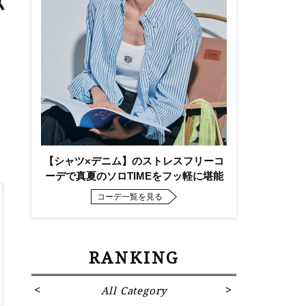
似
【シャツ×デニム】のストレスフリーコ
ーデで真夏のソロTIMEをフッ軽に堪能
コーデ一覧を見る
RANKING
All Category
Fa