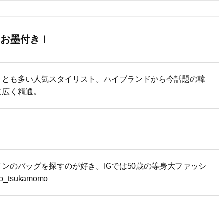
Beauty
Lifestyle
26年夏、石井美穂さん厳選の【美
【帰省・夏のご挨拶】で喜
白アイテム】10選！40代以上は朝
「ホテル手土産」14選。〈
晩の「即効集中ケア」に頼る！
別〉センスが伝わる逸品は
のお墨付き！
Beauty
Lifestyle
「それどこの？」と褒められる！
【1泊2日弾丸旅行】無駄な
可愛すぎる【YSL】の新作「万能ク
ロ！「大人の韓国旅」の大
ことも多い人気スタイリスト。ハイブランドから今話題の韓
リーム」が夏のお守りに
ケジュールは？
に広く精通。
Beauty
Lifestyle
40代、翌朝の肌が見違える！夏の
〈元社長秘書〉内緒で教え
「ざらつき・ごわつき」をケアす
盆の帰省手土産5選】東京で
る名品2選〈パック・ミスト〉
「また買ってきて」と喜ば
品
Beauty
Lifestyle
40代の透明感を底上げ【毛穴ケ
梅宮アンナさん、父・辰夫
ア】名品3選！石井美穂さん「60本
相続で学んだこと「親のお
ンのバッグを探すのが好き。IGでは50歳の等身大ファッシ
以上愛用中」のものも
は”介護どうする？”から始
です」父・辰夫さんの相続
tsukamomo
Beauty
Lifestyle
だこと
「夕方から目力が落ちる…」40代
【特別画像集】「亡くなっ
へ！石井美穂さんが推薦【名品ア
憧れの気持ちはますます強
イクリーム】3選
優・大和田美帆さん”母との
出”