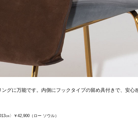
Beauty
Lifestyle
目元の「深いたるみ＆くぼみ」に
梅宮アンナさんご夫婦が語る 
手応え！プロが選ぶ、話題の名品
歳と60歳、大人同士の電撃
〈５選〉
アル」周囲が驚くほど本音
かることも
リングに万能です。内側にフックタイプの留め具付きで、安心
D13㎝〉￥42,900（ロー ソウル）