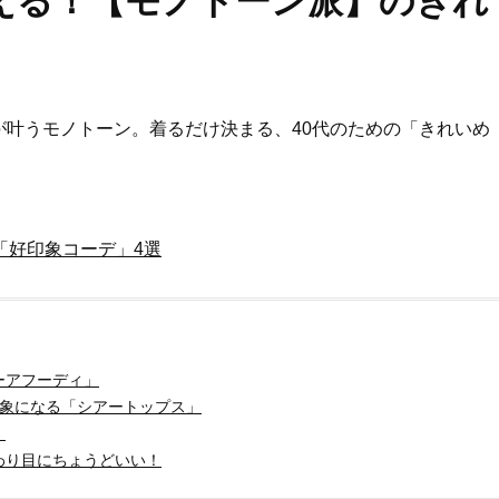
える！【モノトーン派】のきれ
叶うモノトーン。着るだけ決まる、40代のための「きれいめ
「好印象コーデ」4選
ーアフーディ」
印象になる「シアートップス」
」
わり目にちょうどいい！
Beauty
Lifestyle