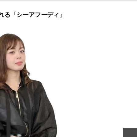
Beauty
Lifestyle
れる「シーアフーディ」
「それどこの？」と褒められる！
【帰省・夏のご挨拶】で喜
可愛すぎる【YSL】の新作「万能ク
「ホテル手土産」14選。〈
リーム」が夏のお守りに
別〉センスが伝わる逸品は
Beauty
Lifestyle
26年夏、石井美穂さん厳選の【美
梅宮アンナさん、父・辰夫
白アイテム】10選！40代以上は朝
相続で学んだこと「親のお
晩の「即効集中ケア」に頼る！
は”介護どうする？”から始
です」父・辰夫さんの相続
Beauty
Lifestyle
だこと
40代、顔がオシャレになる「リッ
【1泊2日弾丸旅行】無駄な
プの色」は【モーブ】一択！大野
ロ！「大人の韓国旅」の大
真理子さんおすすめ名品
ケジュールは？
Beauty
Lifestyle
40代は洗顔選びから！石井美穂さ
【特別カット集】中村ゆり
んの「夏枯れ肌対策」全部見せ
やわらかな透明感をまとう
【ハリケア・美白etc.】
体の美しさ
Beauty
Lifestyle
黄ぐすみをオフ！40代の美白ケ
〈元社長秘書〉内緒で教え
ア、最適解は【角質洗顔】。石井
盆の帰省手土産5選】東京で