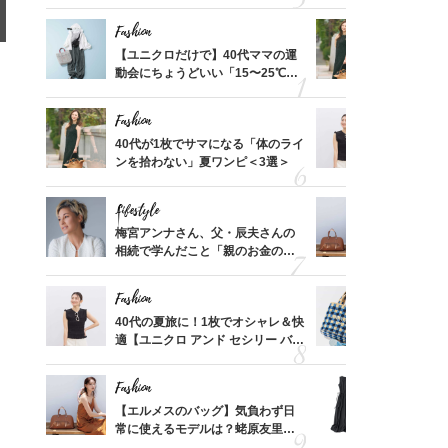
れる名
プス」5選
温別コーデ」
Fashion
Fashion
って始
【ユニクロだけで】40代ママの運
40代が1
えて、
動会にちょうどいい「15〜25℃気
ンを拾わな
ゃなっ
温別コーデ」〈UNIQLO3選〉
Fashion
Fashion
拭き掃
40代が1枚でサマになる「体のライ
40代の夏
由は？
ンを拾わない」夏ワンピ＜3選＞
適【ユニクロ
〉
セン】〈新
Lifestyle
Fashion
摘出手
梅宮アンナさん、父・辰夫さんの
【エルメス
取って
相続で学んだこと「親のお金の話
常に使える
そんな
は”介護どうする？”から始めるん
んと探す「
い
です」父・辰夫さんの相続で学ん
Fashion
Fashion
だこと
【スイ
40代の夏旅に！1枚でオシャレ＆快
26年夏は
合間に
適【ユニクロ アンド セシリー バン
人と被らな
ヨーグ
セン】〈新作コーデ3選〉
選
Fashion
Fashion
亡く
【エルメスのバッグ】気負わず日
「それ、ユ
ってい
常に使えるモデルは？蛯原友里さ
子さんが4
を卒業
んと探す「最旬名品」4選
ス】！秀逸