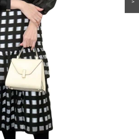
美穂さんおすすめ名品
「また買ってきて」と喜ば
>
品
Beauty
Lifestyle
酷暑の夏こそ40代が使うべき【美
中山優馬さん、姉と話し合
容液・クリーム】「シワ・たるみ
めた親孝行「親の年齢も考
ケア」はこれ一つでOK！
年に1回くらいは何かしなき
て」
Beauty
Lifestyle
40代、翌朝の肌が見違える！夏の
まずはここだけ！「寝室の
「ざらつき・ごわつき」をケアす
除」が【総合運】に効く理
る名品2選〈パック・ミスト〉
〈26年夏の開運アクション
Beauty
Lifestyle
今いちばん垢抜ける「ショートボ
【梅宮アンナさん】乳がん
ブ」SNAP。人気アラフォー読者達
術を経て「残った方の胸も
がお手本！
しまいたい」とすら思う──
声もあることを知ってほし
Beauty
Lifestyle
簡単セットで洒落る40代の【ボブ
マニアが厳選、ソウル最旬
ヘア】4選。“センスがいい人”見え
ーツカフェ】4選！買い物の
するポイントは？
ひと休み〈チーズケーキ、
ルトetc.〉
Beauty
Lifestyle
まるで美容液！【ディオール プレ
女優・須藤理彩さん「夫を
ステージ】新クレンザーでうるお
し、心身不調に。鬱だと思
い艶めくなめらかな素肌へ
たら…」原因がわかり自責