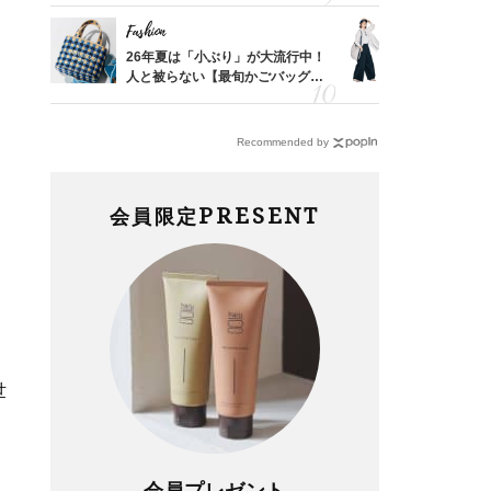
レイ見え
Fashion
Fashion
カ月め
26年夏は「小ぶり」が大流行中！
〈帰省にも
結婚生
人と被らない【最旬かごバッグ】6
代「ワイド
選
【旅コーデ
Recommended by
PRESENT
会員限定
世
会員プレゼント