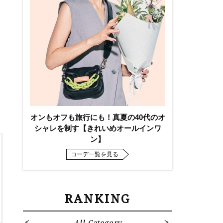
オンもオフも旅行にも！真夏の40代のオ
シャレを制す【きれいめオールインワ
ン】
コーデ一覧を見る
RANKING
All Category
Fa