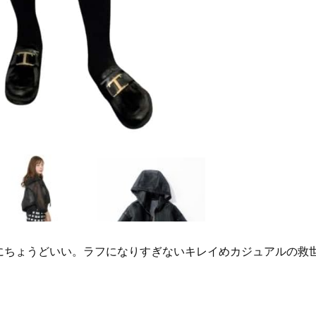
Beauty
Lifestyle
「夕方から目力が落ちる…」40代
梅宮アンナさん、再婚から8
へ！石井美穂さんが推薦【名品ア
の心境「お互い20年ぶりの
イクリーム】3選
活、正直簡単じゃない」
にちょうどいい。ラフになりすぎないキレイめカジュアルの救