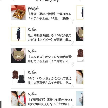
Lifestyle
Fashion
ばれる
【帰省・夏のご挨拶】で喜ばれる
黒より断然
価格
「ホテル手土産」14選。〈価格
ンピは【ネ
？
別〉センスが伝わる逸品は？
しコーデ３
Fashion
Fashion
さんの
黒より断然垢抜ける！40代の夏ワ
【エルメス
金の話
ンピは【ネイビー】が正解！着回
用している
めるん
しコーデ３
ナップ6選
で学ん
Fashion
Fashion
時間ゼ
【エルメス】オシャレな40代が愛
40代「パ
正解ス
用している上品「ミニ財布」＜ス
る！大草直
ナップ6選＞
可愛い【ト
Fashion
Fashion
さん
40代「パンツ派」がこなれて見え
【1万円以
、自然
る！大草直子さんイチ押し、ラク
1枚で地味
可愛い【トップス】4選
プス」5選
Fashion
Fashion
る【お
【1万円以下】薄着でも間が持つ！
【ユニクロ
買える
1枚で地味見えしない「主役級トッ
動会にちょ