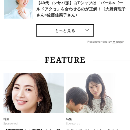
【40代コンサバ派】白Tシャツは「パール×ゴー
ルドアクセ」を合わせるのが正解！〈大野真理子
さん×佐藤佳菜子さん〉
Lifestyle
2026.7.21
サムギョプサルだけじゃない！【ソウル旅行】最
新「肉グルメ」7選。大人の舌がうなる名店
Recommended by
Fashion
2026.5.18
FEATURE
【40代のお仕事コーデ】Allネイビーはトーンの
微差で魅せて脱・真面目顔に
Lifestyle
2026.2.14
「なぜ今こんなに色っぽい？」47歳・アルピー
平子祐希が放つ“大人の色気”の正体とは
Fashion
2026.5.7
特集
特集
Sponsored
Sponsored
【40代夏コーデ】薄着でも地味見えしない！大