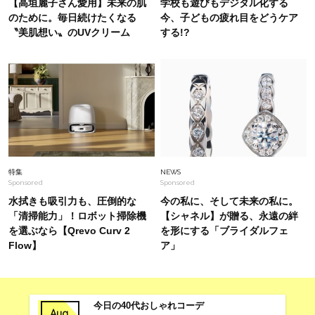
人が自信を持てる華やか服〈15選〉
【高垣麗子さん愛用】未来の肌
学校も遊びもデジタル化する
のために。毎日続けたくなる
今、子どもの疲れ目をどうケア
〝美肌想い〟のUVクリーム
する!?
Fashion
2026.6.30
ランチもお出かけも！40代【Tシャツ×スカー
ト】の女っぽカジュアルコーデSNAP4選
Fashion
2026.8.7
とにかく履き心地が良い！【神シューズ】2選。
スタイリストが激推しする名品
特集
NEWS
Sponsored
Sponsored
水拭きも吸引力も、圧倒的な
今の私に、そして未来の私に。
「清掃能力」！ロボット掃除機
【シャネル】が贈る、永遠の絆
を選ぶなら【Qrevo Curv 2
を形にする「ブライダルフェ
Flow】
ア」
今日の40代おしゃれコーデ
Aug