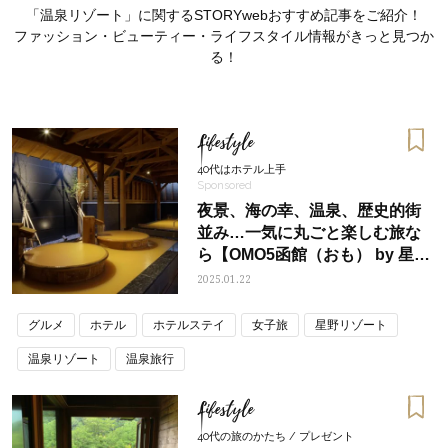
「温泉リゾート」に関するSTORYwebおすすめ記事をご紹介！
ファッション・ビューティー・ライフスタイル情報がきっと見つか
る！
Lifestyle
40代はホテル上手
Sponsored
夜景、海の幸、温泉、歴史的街
並み…一気に丸ごと楽しむ旅な
ら【OMO5函館（おも） by 星野
リゾート】へ
2025.01.22
グルメ
ホテル
ホテルステイ
女子旅
星野リゾート
おすす
ママとパパに贈る「ジェンダーレ
人気の40代髪型・ヘア
ス学」
タログ
温泉リゾート
温泉旅行
Lifestyle
40代の旅のかたち / プレゼント