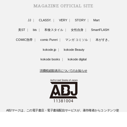
MAGAZINE OFFICIAL SITE
JJ
CLASSY.
VERY
STORY
Mart
美ST
bis
和食スタイル
女性自身
SmartFLASH
COMIC熱帯
comic Pureri
マンガ コミソル
本がすき。
kokode.jp
kokode Beauty
kokode books
kokode digital
消費税総額表示についてのお知らせ
ABJマークは、この電子書店・電子書籍配信サービスが、著作権者からコ ンテンツ使
用許諾を得た正規版配信サービスであることを示す登録商標(登録 番号 第6091713号)
です。
ABJマークの詳細、ABJマークを掲示しているサービスの一覧はこちらです。