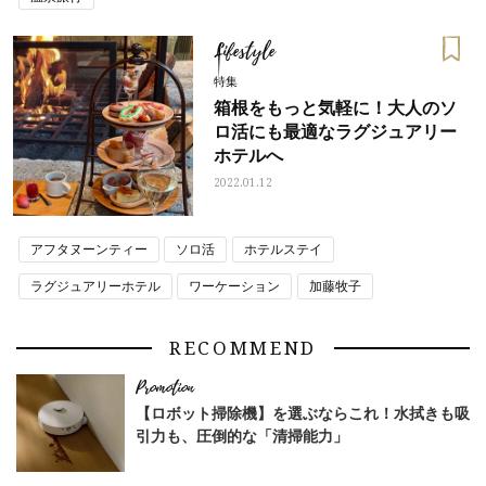
Lifestyle
特集
箱根をもっと気軽に！大人のソ
ロ活にも最適なラグジュアリー
ホテルへ
2022.01.12
アフタヌーンティー
ソロ活
ホテルステイ
ラグジュアリーホテル
ワーケーション
加藤牧子
弾丸リゾート
弾丸旅
温泉リゾート
温泉旅行
箱根旅行
RECOMMEND
【ロボット掃除機】を選ぶならこれ！水拭きも吸
引力も、圧倒的な「清掃能力」