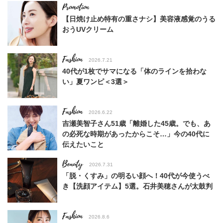
【日焼け止め特有の重さナシ】美容液感覚のうる
おうUVクリーム
Fashion
2026.7.21
40代が1枚でサマになる「体のラインを拾わな
い」夏ワンピ＜3選＞
Fashion
2026.6.22
吉瀬美智子さん51歳「離婚した45歳。でも、あ
の必死な時期があったからこそ…」今の40代に
伝えたいこと
Beauty
2026.7.31
「脱・くすみ」の明るい顔へ！40代が今使うべ
き【洗顔アイテム】5選。石井美穂さんが太鼓判
Fashion
2026.8.6