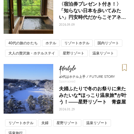
〈宿泊券プレゼント付き！〉
「知らない日本を歩いてみた
い」円安時代だからこそアネフ
ォー旅の楽しみが広がる！【青
2024.09.09
森県】
40代の旅のかたち
ホテル
リゾートホテル
国内リゾート
大人の贅沢旅・ホテルステイ
星野リゾート
温泉リゾート
温泉旅行
Lifestyle
40代はホテル上手 / FUTURE STORY
Sponsored
夫婦ふたりで冬のお祭りに来た
みたいな❝ほっこり温泉旅❞が叶
う！――星野リゾート 青森屋
2024.01.29
リゾートホテル
夫婦
星野リゾート
温泉リゾート
温泉旅行