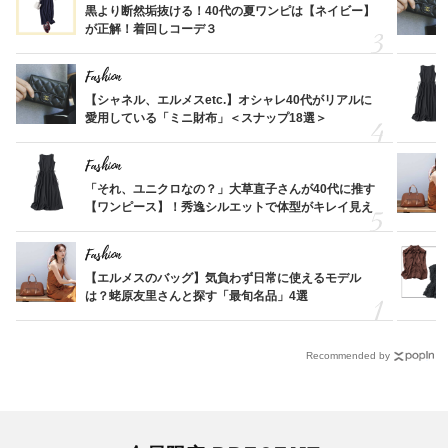
黒より断然垢抜ける！40代の夏ワンピは【ネイビー】
が正解！着回しコーデ３
Fashion
【シャネル、エルメスetc.】オシャレ40代がリアルに
愛用している「ミニ財布」＜スナップ18選＞
Fashion
「それ、ユニクロなの？」大草直子さんが40代に推す
【ワンピース】！秀逸シルエットで体型がキレイ見え
Fashion
【エルメスのバッグ】気負わず日常に使えるモデル
は？蛯原友里さんと探す「最旬名品」4選
Recommended by