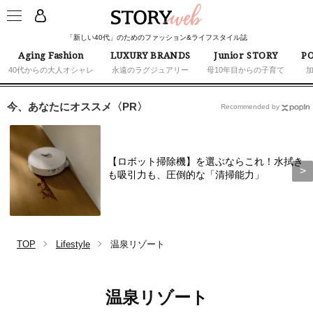
「新しい40代」のためのファッション&ライフスタイル誌
Aging Fashion
LUXURY BRANDS
Junior STORY
PO
40代からの大人オシャレ
永遠のラグジュアリー
母10年目からの子育て
今、あなたにオススメ〈PR〉
Recommended by
【ロボット掃除機】を選ぶならこれ！水拭き
も吸引力も、圧倒的な「清掃能力」
TOP
Lifestyle
温泉リゾート
温泉リゾート