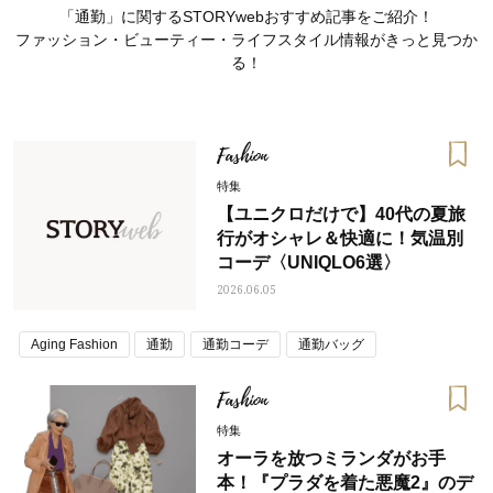
「通勤」に関するSTORYwebおすすめ記事をご紹介！
ファッション・ビューティー・ライフスタイル情報がきっと見つか
る！
Fashion
特集
【ユニクロだけで】40代の夏旅
行がオシャレ＆快適に！気温別
コーデ〈UNIQLO6選〉
2026.06.05
Aging Fashion
通勤
通勤コーデ
通勤バッグ
おすす
ママとパパに贈る「ジェンダーレ
人気の40代髪型・ヘア
ス学」
タログ
Fashion
特集
オーラを放つミランダがお手
本！『プラダを着た悪魔2』のデ