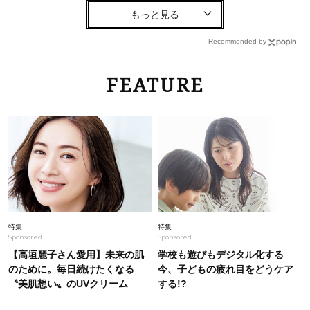
Fashion
2026.7.30
【上品トップス×ワイドパンツ】夏のつくりおき
コーデで木曜はムリせず乗りきる！
Recommended by
Fashion
2026.7.31
FEATURE
「それ、ユニクロなの？」大草直子さんが40代
に推す【ワンピース】！秀逸シルエットで体型が
キレイ見え
Fashion
2026.7.17
黒より断然垢抜ける！40代の夏ワンピは【ネイ
ビー】が正解！着回しコーデ３
Lifestyle
2025.10.8
特集
特集
Sponsored
Sponsored
松村未央アナウンサー（39）夫・陣内智則さん
のスケジュールは「信頼関係もあるので特に聞き
【高垣麗子さん愛用】未来の肌
学校も遊びもデジタル化する
ません」
のために。毎日続けたくなる
今、子どもの疲れ目をどうケア
〝美肌想い〟のUVクリーム
する!?
Fashion
2026.7.10