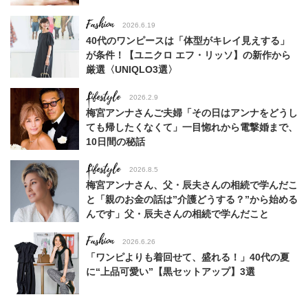
Fashion
2026.6.19
40代のワンピースは「体型がキレイ見えする」
が条件！【ユニクロ エフ・リッソ】の新作から
厳選〈UNIQLO3選〉
Lifestyle
2026.2.9
梅宮アンナさんご夫婦「その日はアンナをどうし
ても帰したくなくて」一目惚れから電撃婚まで、
10日間の秘話
Lifestyle
2026.8.5
梅宮アンナさん、父・辰夫さんの相続で学んだこ
と「親のお金の話は”介護どうする？”から始める
んです」父・辰夫さんの相続で学んだこと
Fashion
2026.6.26
「ワンピよりも着回せて、盛れる！」40代の夏
に“上品可愛い”【黒セットアップ】3選