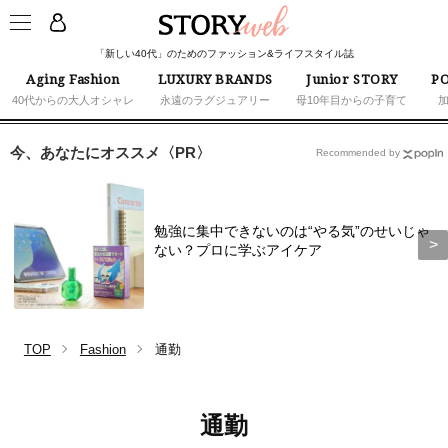
「新しい40代」のためのファッション&ライフスタイル誌
Aging Fashion
LUXURY BRANDS
Junior STORY
PO
40代からの大人オシャレ
永遠のラグジュアリー
母10年目からの子育て
今、あなたにオススメ〈PR〉
Recommended by
勉強に集中できないのは“やる気”のせいじゃ
ない？プロに学ぶアイケア
TOP
Fashion
通勤
通勤