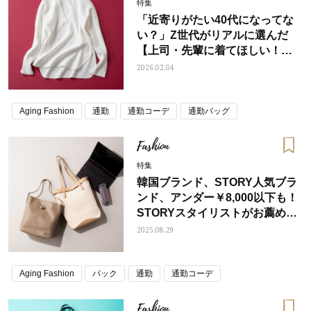
特集
「近寄りがたい40代になってな
い？」Z世代がリアルに選んだ
【上司・先輩に着てほしい！好
印象アイテム】4選
2026.02.04
Aging Fashion
通勤
通勤コーデ
通勤バッグ
Fashion
特集
韓国ブランド、STORY人気ブラ
ンド、アンダー￥8,000以下も！
STORYスタイリストがお薦め、
40代の【PCすっぽりバッグ】
2025.08.29
Aging Fashion
パック
通勤
通勤コーデ
Fashion