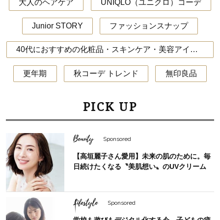
大人のヘアケア
UNIQLO（ユニクロ）コーデ
Junior STORY
ファッションスナップ
40代におすすめの化粧品・スキンケア・美容アイテム
更年期
秋コーデ トレンド
無印良品
PICK UP
Beauty
Sponsored
【高垣麗子さん愛用】未来の肌のために。毎
日続けたくなる〝美肌想い〟のUVクリーム
Lifestyle
Sponsored
学校も遊びもデジタル化する今、子どもの疲