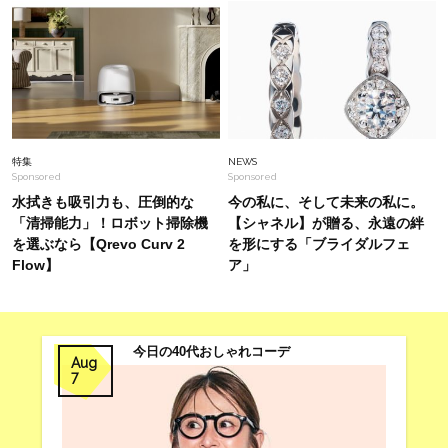
40代は「ゆるく絞る」がキレイ見えの正解！ウ
エスト調整自在な【ドロストワンピ】4選
Fashion
2026.8.4
40代、体形がキレイ見えする【上品オールイン
ワン】が流行中！スタッフが今欲しい名品
特集
NEWS
Sponsored
Sponsored
水拭きも吸引力も、圧倒的な
今の私に、そして未来の私に。
「清掃能力」！ロボット掃除機
【シャネル】が贈る、永遠の絆
を選ぶなら【Qrevo Curv 2
を形にする「ブライダルフェ
Flow】
ア」
今日の40代おしゃれコーデ
Aug
7