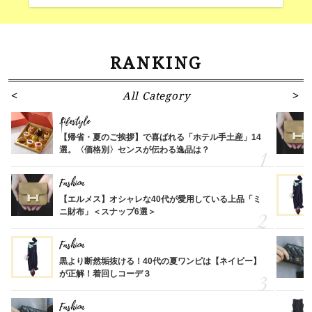
RANKING
All Category
Lifestyle
【帰省・夏のご挨拶】で喜ばれる「ホテル手土産」14
選。〈価格別〉センスが伝わる逸品は？
Fashion
【エルメス】オシャレな40代が愛用している上品「ミ
ニ財布」＜スナップ6選＞
Fashion
黒より断然垢抜ける！40代の夏ワンピは【ネイビー】
が正解！着回しコーデ３
Fashion