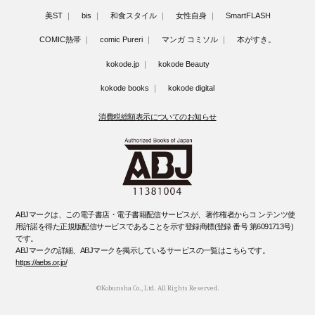
美ST
bis
和食スタイル
女性自身
SmartFLASH
COMIC熱帯
comic Pureri
マンガ コミソル
本がすき。
kokode.jp
kokode Beauty
kokode books
kokode digital
消費税総額表示についてのお知らせ
ABJマークは、この電子書店・電子書籍配信サービスが、著作権者からコ ンテンツ使
用許諾を得た正規版配信サービスであることを示す登録商標(登録 番号 第6091713号)
です。
ABJマークの詳細、ABJマークを掲示しているサービスの一覧はこちらです。
https://aebs.or.jp/
©Kobunsha Co., Ltd. All Rights Reserved.