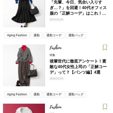
「先輩、今日、気合い入りす
ぎ…？」を回避！40代オフィス
服の「正解コーデ」はこれ！
【スカート編】4選
2026.02.06
Aging Fashion
通勤
通勤コーデ
通勤バッグ
Fashion
特集
後輩世代に徹底アンケート！素
敵な40代女性上司の「正解コー
デ」って？【パンツ編】4選
2026.02.05
Aging Fashion
通勤
通勤コーデ
通勤バッグ
Fashion