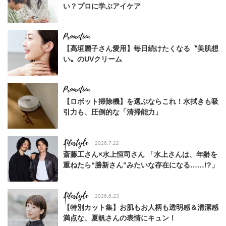
い？プロに学ぶアイケア
【高垣麗子さん愛用】毎日続けたくなる〝美肌想
い〟のUVクリーム
【ロボット掃除機】を選ぶならこれ！水拭きも吸
引力も、圧倒的な「清掃能力」
Lifestyle
2026.7.22
斎藤工さん×水上恒司さん 「水上さんは、年齢を
重ねたら“勝新さん”みたいな存在になる……!?」
Lifestyle
2026.6.23
【特別カット集】お肌もお人柄も透明感＆清潔感
満点な、夏帆さんの表情にキュン！