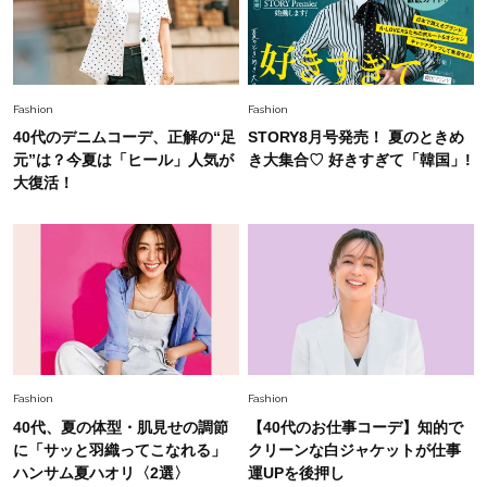
旬着こなし3選。地味見え回避のコツは「バッグ
選び」！
Fashion
2026.7.31
【40代のTシャツコーデ】超ビッグサイズ×きれ
Fashion
Fashion
いめハーフパンツでモードに昇華
40代のデニムコーデ、正解の“足
STORY8月号発売！ 夏のときめ
元”は？今夏は「ヒール」人気が
き大集合♡ 好きすぎて「韓国」!
Fashion
大復活！
2026.7.9
スタイリストが本気で推す！40代がほどよく華
やぐ【甘め黒アイテム】3選
Fashion
2026.7.25
26年夏は「小ぶり」が大流行中！人と被らない
【最旬かごバッグ】6選
Fashion
Fashion
40代、夏の体型・肌見せの調節
【40代のお仕事コーデ】知的で
に「サッと羽織ってこなれる」
クリーンな白ジャケットが仕事
ハンサム夏ハオリ〈2選〉
運UPを後押し