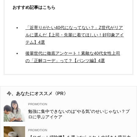
おすすめ記事はこちら
「近寄りがたい40代になってない？」Z世代がリア
ルに選んだ【上司・先輩に着てほしい！好印象アイ
テム】4選
後輩世代に徹底アンケート！素敵な40代女性上司
の「正解コーデ」って？【パンツ編】4選
今、あなたにオススメ〈PR〉
勉強に集中できないのは“やる気”のせいじゃない？プ
ロに学ぶアイケア