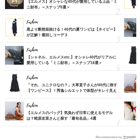
【エルメス】オシャレな40代が愛用している上品「ミ
ニ財布」＜スナップ6選＞
Fashion
黒より断然垢抜ける！40代の夏ワンピは【ネイビー】
が正解！着回しコーデ３
Fashion
【シャネル、エルメスetc.】オシャレ40代がリアルに
愛用している「ミニ財布」＜スナップ18選＞
Fashion
「それ、ユニクロなの？」大草直子さんが40代に推す
【ワンピース】！秀逸シルエットで体型がキレイ見え
Fashion
【エルメスのバッグ】気負わず日常に使えるモデル
は？蛯原友里さんと探す「最旬名品」4選
Recommended by