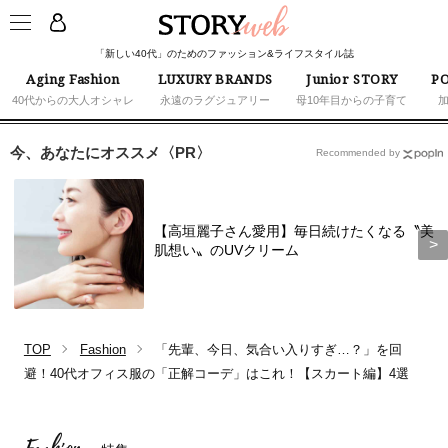
「新しい40代」のためのファッション&ライフスタイル誌
Aging Fashion
LUXURY BRANDS
Junior STORY
PO
40代からの大人オシャレ
永遠のラグジュアリー
母10年目からの子育て
今、あなたにオススメ〈PR〉
Recommended by
【高垣麗子さん愛用】毎日続けたくなる〝美
肌想い〟のUVクリーム
TOP
Fashion
「先輩、今日、気合い入りすぎ…？」を回
避！40代オフィス服の「正解コーデ」はこれ！【スカート編】4選