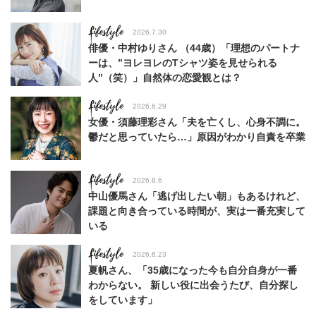
Lifestyle
2026.7.30
俳優・中村ゆりさん （44歳）「理想のパートナ
ーは、”ヨレヨレのTシャツ姿を見せられる
人”（笑）」自然体の恋愛観とは？
Lifestyle
2026.6.29
女優・須藤理彩さん「夫を亡くし、心身不調に。
鬱だと思っていたら…」原因がわかり自責を卒業
Lifestyle
2026.8.6
中山優馬さん「逃げ出したい朝」もあるけれど、
課題と向き合っている時間が、実は一番充実して
いる
Lifestyle
2026.6.23
夏帆さん、「35歳になった今も自分自身が一番
わからない。 新しい役に出会うたび、自分探し
をしています」