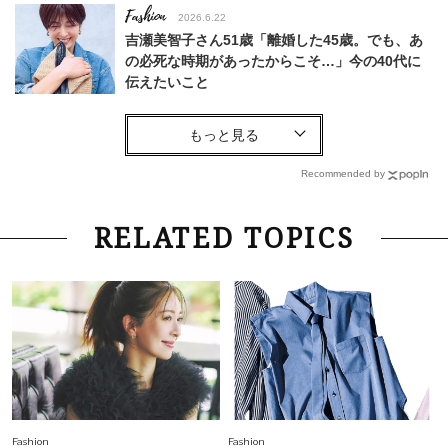
Fashion
2026.6.22
吉瀬美智子さん51歳「離婚した45歳。でも、あ
の必死な時期があったからこそ…」今の40代に
伝えたいこと
Fashion
2026.8.6
【40代コンサバ派】白Tシャツは「パール×ゴー
ルドアクセ」を合わせるのが正解！〈大野真理子
Recommended by
さん×佐藤佳菜子さん〉
Lifestyle
2026.7.29
RELATED TOPICS
「お若いですね」は褒め言葉？“若い＝美しい”と
錯覚させる社会の危うさ【上野千鶴子のジェンダ
ーレス連載22】
Lifestyle
2026.7.29
「人間、役に立たなきゃ生きてちゃいかんか？」
上野千鶴子先生が問い直す“理想の老後”の呪縛
【ジェンダー連載23】
Lifestyle
2026.8.6
Fashion
Fashion