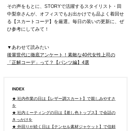
その声をもとに、STORYで活躍するスタイリスト・田
中梨奈さんが、オフィスでもお出かけでも品よく着回せ
る【スカートコーデ】を厳選。毎日の装いの更新に、ぜ
ひ参考にしてみて！
▼あわせて読みたい
後輩世代に徹底アンケート！素敵な40代女性上司の
「正解コーデ」って？【パンツ編】4選
INDEX
★ 社内作業の日は【レザー調スカート】で親しみやすさ
を
★ 社内ミーティングの日は【差し色トップス】で会話の
きっかけを
★ 外回りが続く日は【テンセル素材ジャケット】で信頼