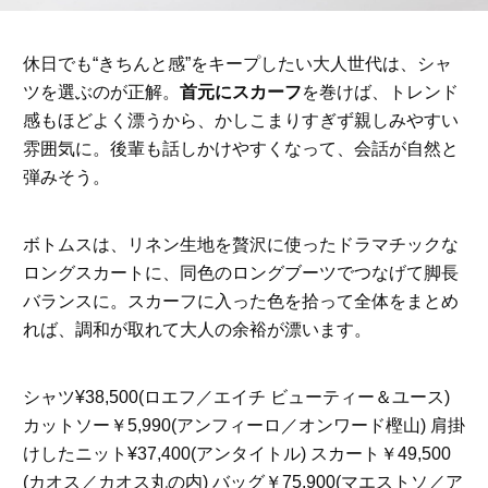
休日でも“きちんと感”をキープしたい大人世代は、シャ
ツを選ぶのが正解。
首元にスカーフ
を巻けば、トレンド
感もほどよく漂うから、かしこまりすぎず親しみやすい
雰囲気に。後輩も話しかけやすくなって、会話が自然と
弾みそう。
ボトムスは、リネン生地を贅沢に使ったドラマチックな
ロングスカートに、同色のロングブーツでつなげて脚長
バランスに。スカーフに入った色を拾って全体をまとめ
れば、調和が取れて大人の余裕が漂います。
シャツ¥38,500(ロエフ／エイチ ビューティー＆ユース)
カットソー￥5,990(アンフィーロ／オンワード樫山) 肩掛
けしたニット¥37,400(アンタイトル) スカート￥49,500
(カオス／カオス丸の内) バッグ￥75,900(マエストソ／ア