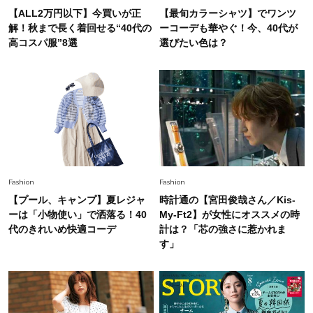
26年夏の【開運アクション】は”ひと拭き”習
【ALL2万円以下】今買いが正
【最旬カラーシャツ】でワンツ
慣！「金運アップ→トイレ、じゃあ底上げ運
解！秋まで長く着回せる“40代の
ーコーデも華やぐ！今、40代が
は？」
高コスパ服”8選
選びたい色は？
Fashion
2026.6.12
中村ゆりさん「40代になり、やっと“仕事以外の
幸福感”に目が向いた」ライフスタイルも、服も
Fashion
2026.7.16
白黒でもこんなに華やぐ！40代、夏の「甘めト
ップス×パンツ」コーデ〈3選〉
Fashion
Fashion
【プール、キャンプ】夏レジャ
時計通の【宮田俊哉さん／Kis-
Fashion
ーは「小物使い」で洒落る！40
My-Ft2】が女性にオススメの時
2026.5.29
40代の夏通勤はこれ１着！「きちんと感」も
代のきれいめ快適コーデ
計は？「芯の強さに惹かれま
「オシャレ」も整うトレンドトップス〈4選〉
す」
Fashion
2026.8.5
オシャレ40代の【ワンピ＆オールインワン】最