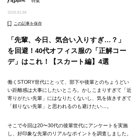
Fashion
特集
2026.02.06
この記事を保存
「先輩、今日、気合い入りすぎ…？」
を回避！40代オフィス服の「正解コー
デ」はこれ！【スカート編】4選
働くSTORY世代にとって、部下や後輩とのちょうどい
い距離感は大事にしたいところ。かしこまりすぎて「近
寄りがたい先輩」にはなりたくないし、気を抜きすぎて
ママとパパに贈る「ジェンダーレ
人気の40代髪型・ヘア
「頼りない先輩」と思われるのも避けたい…。
ス学」
タログ
そこで今回は20〜30代の後輩世代にアンケートを実施
し、好印象な先輩のリアルなポイントを調査しました。