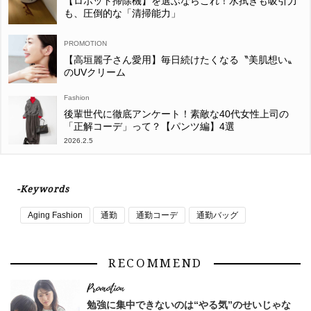
【ロボット掃除機】を選ぶならこれ！水拭きも吸引力
も、圧倒的な「清掃能力」
【高垣麗子さん愛用】毎日続けたくなる〝美肌想い〟
のUVクリーム
Fashion
後輩世代に徹底アンケート！素敵な40代女性上司の
「正解コーデ」って？【パンツ編】4選
2026.2.5
-Keywords
Aging Fashion
通勤
通勤コーデ
通勤バッグ
RECOMMEND
勉強に集中できないのは“やる気”のせいじゃな