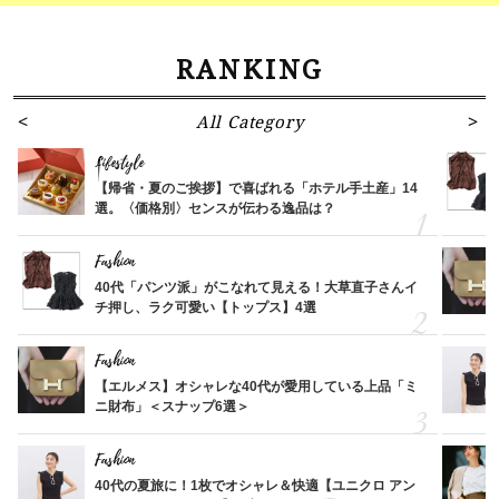
RANKING
All Category
Lifestyle
【帰省・夏のご挨拶】で喜ばれる「ホテル手土産」14
選。〈価格別〉センスが伝わる逸品は？
Fashion
40代「パンツ派」がこなれて見える！大草直子さんイ
チ押し、ラク可愛い【トップス】4選
Fashion
【エルメス】オシャレな40代が愛用している上品「ミ
ニ財布」＜スナップ6選＞
Fashion
40代の夏旅に！1枚でオシャレ＆快適【ユニクロ アン