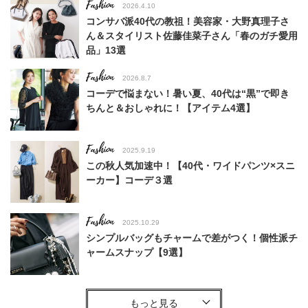
Fashion
2026.4.10
コンサバ派40代の教祖！美容家・大野真理子さ
ん＆スタイリスト佐藤佳菜子さん「春のガチ愛用
品」13選
Fashion
2026.8.7
コーデで悩まない！暑い夏、40代は“黒”で即き
ちんと＆おしゃれに！【アイテム4選】
Fashion
2025.9.19
この秋人気加速中！【40代・ワイドパンツ×スニ
ーカー】コーデ３選
Fashion
2025.10.29
シンプルバッグもチャームで差がつく！個性派チ
ャームスナップ【9選】
Fashion
2026.2.26