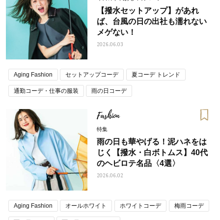
【撥水セットアップ】があれ
ば、台風の日の出社も濡れない
メゲない！
2026.06.03
Aging Fashion
セットアップコーデ
夏コーデ トレンド
通勤コーデ・仕事の服装
雨の日コーデ
Fashion
特集
雨の日も華やげる！泥ハネをは
じく【撥水・白ボトムス】40代
のヘビロテ名品〈4選〉
2026.06.02
Aging Fashion
オールホワイト
ホワイトコーデ
梅雨コーデ