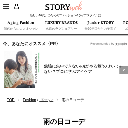
「新しい40代」のためのファッション&ライフスタイル誌
Aging Fashion
LUXURY BRANDS
Junior STORY
PO
40代からの大人オシャレ
永遠のラグジュアリー
母10年目からの子育て
今、あなたにオススメ〈PR〉
Recommended by
勉強に集中できないのは“やる気”のせいじゃ
ない？プロに学ぶアイケア
TOP
Fashion
/
Lifestyle
雨の日コーデ
雨の日コーデ