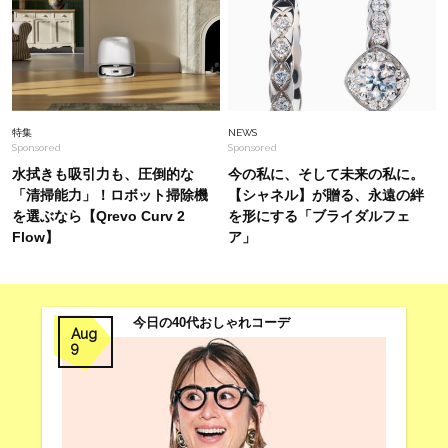
Fashion
2025.12.15
【新年こそ新調すべきはお財布！】40代オシャ
レ読者がリアルに使ってるミニウォレット＜スナ
ップ11選＞
特集
NEWS
Sponsored
Sponsored
水拭きも吸引力も、圧倒的な
今の私に、そして未来の私に。
「清掃能力」！ロボット掃除機
【シャネル】が贈る、永遠の絆
を選ぶなら【Qrevo Curv 2
を形にする「ブライダルフェ
Flow】
ア」
今日の40代おしゃれコーデ
Aug
9