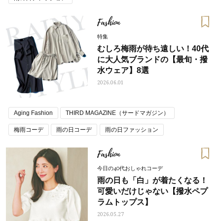
Fashion
特集
むしろ梅雨が待ち遠しい！40代
に大人気ブランドの【最旬・撥
水ウェア】8選
2026.06.01
Aging Fashion
THIRD MAGAZINE（サードマガジン）
梅雨コーデ
雨の日コーデ
雨の日ファッション
Fashion
今日の40代おしゃれコーデ
雨の日も「白」が着たくなる！
可愛いだけじゃない【撥水ペプ
ラムトップス】
2026.05.27