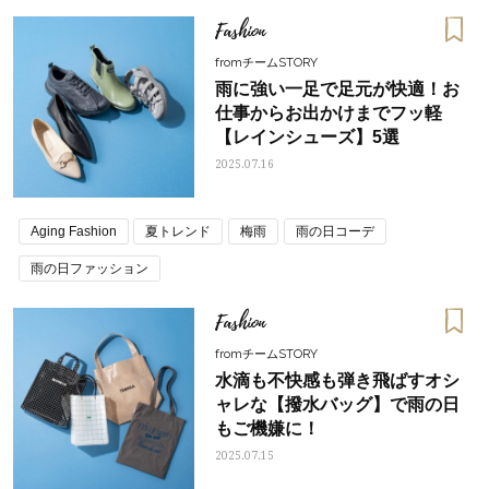
Fashion
fromチームSTORY
雨に強い一足で足元が快適！お
仕事からお出かけまでフッ軽
【レインシューズ】5選
2025.07.16
Aging Fashion
夏トレンド
梅雨
雨の日コーデ
雨の日ファッション
Fashion
fromチームSTORY
水滴も不快感も弾き飛ばすオシ
ャレな【撥水バッグ】で雨の日
もご機嫌に！
2025.07.15