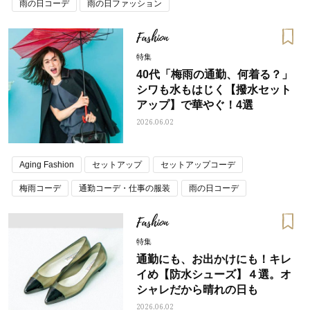
雨の日コーデ
雨の日ファッション
Fashion
特集
40代「梅雨の通勤、何着る？」
シワも水もはじく【撥水セット
アップ】で華やぐ！4選
2026.06.02
Aging Fashion
セットアップ
セットアップコーデ
梅雨コーデ
通勤コーデ・仕事の服装
雨の日コーデ
雨の日ファッション
Fashion
特集
通勤にも、お出かけにも！キレ
イめ【防水シューズ】４選。オ
シャレだから晴れの日も
2026.06.02