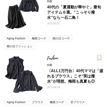
特集
40代の「夏通勤が華やぐ」最旬
アイテム６選。“こっそり撥
水”なら一石二鳥！
2026.06.05
Aging Fashion
梅雨コーデ
雨の日コーデ
雨の日ファッション
Fashion
特集
〈ALL1万円台〉40代ママは「盛
れるブラウス」こそ“実は撥
水”が理想。梅雨も真夏も◎
2026.06.04
Aging Fashion
ブラウス
梅雨コーデ
甘ブラウス