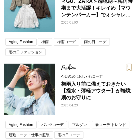
＜GU、ZARA＞端境期～梅雨時
期まで大活躍！キレイめ【マウ
ンテンパーカー】でオシャレを
確約！
2026.05.03
Aging Fashion
梅雨
梅雨コーデ
雨の日コーデ
雨の日ファッション
Fashion
今日の40代おしゃれコーデ
梅雨入り前に備えておきたい
【撥水・薄軽アウター】が端境
期のお守りに
2026.04.23
Aging Fashion
パンツコーデ
ブルゾン
春コーデ トレンド
通勤コーデ・仕事の服装
雨の日コーデ