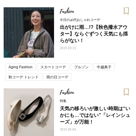
Fashion
今日の40代おしゃれコーデ
出がけに雨…!?【秋色撥水アウ
ター】ならぐずつく天気にも揺
らがない！
2025.10.15
Aging Fashion
スカートコーデ
ブルゾン
中越典子
秋コーデ トレンド
雨の日コーデ
Fashion
特集
天気の移ろいが激しい時期は“い
かにも…ではない”「レインシュ
ーズ」が万能！
2025.09.06