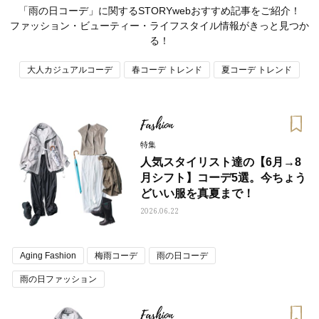
「雨の日コーデ」に関するSTORYwebおすすめ記事をご紹介！
ファッション・ビューティー・ライフスタイル情報がきっと見つか
る！
大人カジュアルコーデ
春コーデ トレンド
夏コーデ トレンド
Fashion
特集
人気スタイリスト達の【6月→8
月シフト】コーデ5選。今ちょう
どいい服を真夏まで！
2026.06.22
ママとパパに贈る「ジェンダーレ
人気の40代髪型・ヘア
ス学」
タログ
Aging Fashion
梅雨コーデ
雨の日コーデ
雨の日ファッション
Fashion