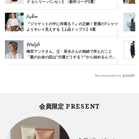
ド セシリー バンセン】〈新作コーデ3選〉
Fashion
『ジャケットの中に何着る？』の正解！普通のTシャツ
よりキレイ見えする【上品トップス】4選
Lifestyle
梅宮アンナさん、父・辰夫さんの相続で学んだこと
「親のお金の話は”介護どうする？”から始めるんで
す」父・辰夫さんの相続で学んだこと
Recommended by
PRESENT
会員限定