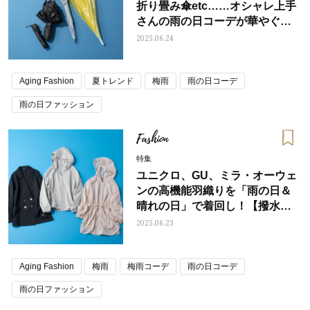
折り畳み傘etc……オシャレ上手
さんの雨の日コーデが華やぐ
【レイングッズ13選】
2025.06.24
Aging Fashion
夏トレンド
梅雨
雨の日コーデ
雨の日ファッション
Fashion
特集
ユニクロ、GU、ミラ・オーウェ
ンの高機能羽織りを「雨の日＆
晴れの日」で着回し！【撥水・
UV・マシンウォッシャブルetc】
2025.06.23
Aging Fashion
梅雨
梅雨コーデ
雨の日コーデ
雨の日ファッション