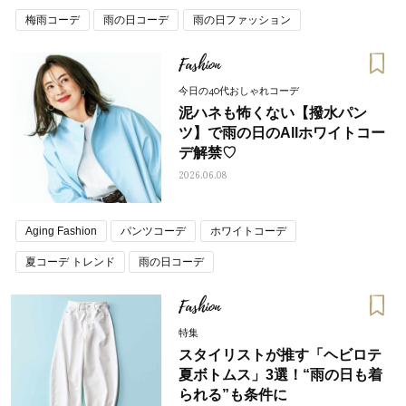
梅雨コーデ
雨の日コーデ
雨の日ファッション
Fashion
今日の40代おしゃれコーデ
泥ハネも怖くない【撥水パン
ツ】で雨の日のAllホワイトコー
デ解禁♡
2026.06.08
Aging Fashion
パンツコーデ
ホワイトコーデ
夏コーデ トレンド
雨の日コーデ
Fashion
特集
スタイリストが推す「ヘビロテ
夏ボトムス」3選！“雨の日も着
られる”も条件に