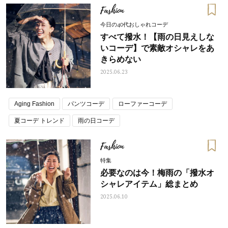
Fashion
今日の40代おしゃれコーデ
すべて撥水！【雨の日見えしな
いコーデ】で素敵オシャレをあ
きらめない
2025.06.23
Aging Fashion
パンツコーデ
ローファーコーデ
夏コーデ トレンド
雨の日コーデ
Fashion
特集
必要なのは今！梅雨の「撥水オ
シャレアイテム」総まとめ
2025.06.10