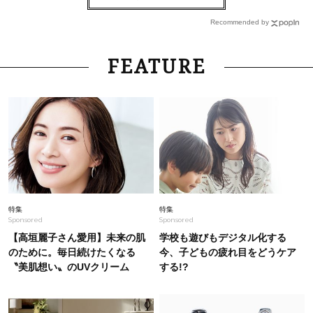
1万円台から探す【今どきピアス】40代が毎日着
けたい「地金ジュエリー」４選
Recommended by
Fashion
2026.8.3
FEATURE
「”ラクで可愛い”が最強！」大草直子さんに聞く
40代の【最強名品】8選〈ワンピ、セットアップ
etc.〉
Fashion
2026.7.27
蛯原さんも誕生日に購入【ブシュロン】のジュエ
リー。40代に”品を宿す”名品は？
Fashion
2026.8.2
特集
特集
Sponsored
Sponsored
【40代の夏旅コーデ】ロゴT×パンツにレース羽
織りでオシャレも冷房対策も万全
【高垣麗子さん愛用】未来の肌
学校も遊びもデジタル化する
のために。毎日続けたくなる
今、子どもの疲れ目をどうケア
〝美肌想い〟のUVクリーム
する!?
Fashion
2026.2.8
【カルティエ、ティファニー】リアル人気は地
金！オシャレ40代の自慢ジュエリーSNAP