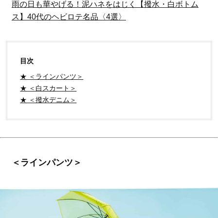
雨の日も華やげる！泥ハネをはじく【撥水・白ボトム
ス】40代のヘビロテ名品〈4選〉
目次
★ ＜ラインパンツ＞
★ ＜白スカート＞
★ ＜撥水デニム＞
＜ラインパンツ＞