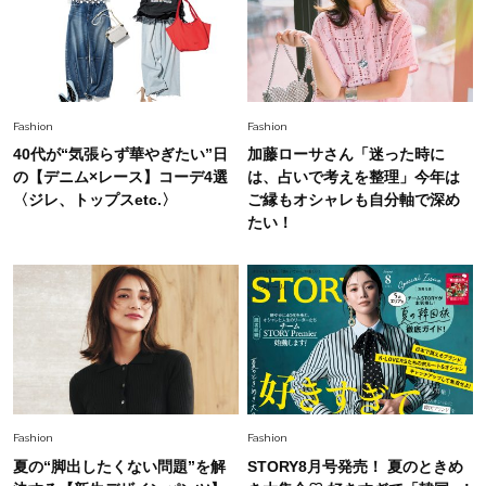
Fashion
2026.5.29
40代の夏通勤はこれ１着！「きちんと感」も
「オシャレ」も整うトレンドトップス〈4選〉
Fashion
Fashion
40代が“気張らず華やぎたい”日
加藤ローサさん「迷った時に
Fashion
の【デニム×レース】コーデ4選
は、占いで考えを整理」今年は
2026.6.26
初夏はこれさえあれば！40代は【淡色ワンピ】
〈ジレ、トップスetc.〉
ご縁もオシャレも自分軸で深め
で即涼しげ＆上品見え〈3選〉
たい！
Fashion
2026.5.29
今、40代の「メガネ＆サングラス」のトレンド
に更新あり！“黒ぶち以外”が新定番に
Fashion
2026.8.5
オシャレ40代の【ワンピ＆オールインワン】最
Fashion
Fashion
旬着こなし3選。地味見え回避のコツは「バッグ
夏の“脚出したくない問題”を解
STORY8月号発売！ 夏のときめ
選び」！