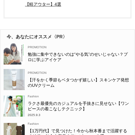
【軽アウター】4選
今、あなたにオススメ〈PR〉
勉強に集中できないのは“やる気”のせいじゃない？プ
ロに学ぶアイケア
【汗をかく季節もベタつかず嬉しい】スキンケア発想
のUVクリーム
Fashion
ラクさ最優先のカジュアルを手抜きに見せない【ワン
ピースの着こなしテクニック】
2025.9.3
Fashion
【1万円代】で見つけた！今から秋本番まで活躍する