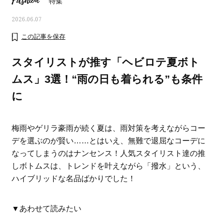
Fashion
特集
2026.06.07
この記事を保存
スタイリストが推す「ヘビロテ夏ボト
ムス」3選！“雨の日も着られる”も条件
に
梅雨やゲリラ豪雨が続く夏は、雨対策を考えながらコー
デを選ぶのが賢い……とはいえ、無難で退屈なコーデに
なってしまうのはナンセンス！人気スタイリスト達の推
ママとパパに贈る「ジェンダーレ
人気の40代髪型・ヘア
しボトムスは、トレンドを叶えながら「撥水」という、
ス学」
タログ
ハイブリッドな名品ばかりでした！
▼あわせて読みたい