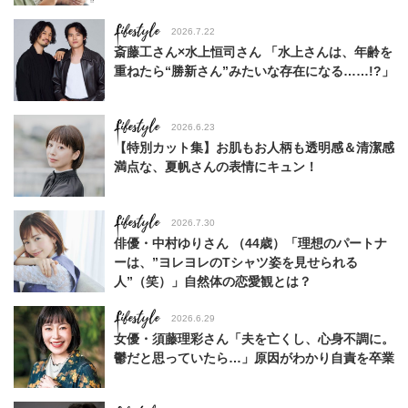
Lifestyle
2026.7.22
斎藤工さん×水上恒司さん 「水上さんは、年齢を
重ねたら“勝新さん”みたいな存在になる……!?」
Lifestyle
2026.6.23
【特別カット集】お肌もお人柄も透明感＆清潔感
満点な、夏帆さんの表情にキュン！
Lifestyle
2026.7.30
俳優・中村ゆりさん （44歳）「理想のパートナ
ーは、”ヨレヨレのTシャツ姿を見せられる
人”（笑）」自然体の恋愛観とは？
Lifestyle
2026.6.29
女優・須藤理彩さん「夫を亡くし、心身不調に。
鬱だと思っていたら…」原因がわかり自責を卒業