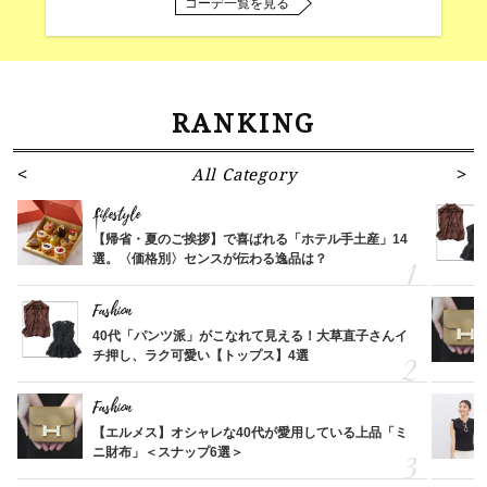
コーデ一覧を見る
RANKING
All Category
Lifestyle
【帰省・夏のご挨拶】で喜ばれる「ホテル手土産」14
選。〈価格別〉センスが伝わる逸品は？
Fashion
40代「パンツ派」がこなれて見える！大草直子さんイ
チ押し、ラク可愛い【トップス】4選
Fashion
【エルメス】オシャレな40代が愛用している上品「ミ
ニ財布」＜スナップ6選＞