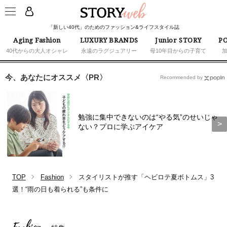
「新しい40代」のためのファッション&ライフスタイル誌
Aging Fashion
LUXURY BRANDS
Junior STORY
PO
40代からの大人オシャレ
永遠のラグジュアリー
母10年目からの子育て
今、あなたにオススメ〈PR〉
Recommended by
勉強に集中できないのは“やる気”のせいじゃ
ない？プロに学ぶアイケア
TOP
Fashion
スタイリストが推す「ヘビロテ夏ボトムス」3
選！“雨の日も着られる”も条件に