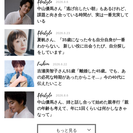
Lifestyle
2026.8.6
中山優馬さん「逃げ出したい朝」もあるけれど、
課題と向き合っている時間が、実は一番充実して
いる
Lifestyle
2026.6.23
夏帆さん、「35歳になった今も自分自身が一番
わからない。 新しい役に出会うたび、自分探し
をしています」
Fashion
2026.6.22
吉瀬美智子さん51歳「離婚した45歳。でも、あ
の必死な時期があったからこそ…」今の40代に
伝えたいこと
Lifestyle
2026.8.6
中山優馬さん、姉と話し合って始めた親孝行「親
の年齢も考えて、年に1回くらいは何かしなきゃ
なって」
Lifestyle
2026.7.29