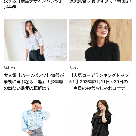
決する【新生デザインパンツ】
き大集合♡ 好きすぎて「韓国」!
Fashion
が主役
2026.7.9
スタイリストが本気で推す！40代がほどよく華
やぐ【甘め黒アイテム】3選
Fashion
2026.7.25
26年夏は「小ぶり」が大流行中！人と被らない
【最旬かごバッグ】6選
Fashion
Fashion
大人気【ハーフパンツ】40代が
【人気コーデランキングトップ
最初に選ぶなら「黒」！少年感
5！】2026年7月11日～20日の
の出ない足元の正解は？
「今日の40代おしゃれコーデ」