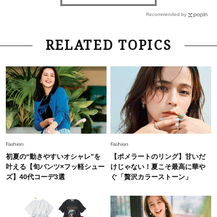
「お若いですね」は褒め言葉？“若い＝美しい”と
錯覚させる社会の危うさ【上野千鶴子のジェンダ
Recommended by
ーレス連載22】
Lifestyle
2026.8.6
RELATED TOPICS
26年夏の【開運アクション】は”ひと拭き”習
慣！「金運アップ→トイレ、じゃあ底上げ運
は？」
Lifestyle
2026.5.22
梅宮アンナさん 電撃婚から1年、家族の価値観
を育み中「理想の暮らしよりも今の心地よさを選
んだ」
Fashion
2026.6.12
Fashion
Fashion
中村ゆりさん「40代になり、やっと“仕事以外の
初夏の“動きやすいオシャレ”を
【ポメラートのリング】甘いだ
幸福感”に目が向いた」ライフスタイルも、服も
叶える【旬パンツ×フッ軽シュー
けじゃない！夏こそ最高に華や
ズ】40代コーデ3選
ぐ「贅沢カラーストーン」
Fashion
2026.7.16
白黒でもこんなに華やぐ！40代、夏の「甘めト
ップス×パンツ」コーデ〈3選〉