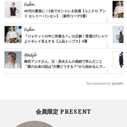
Fashion
40代の夏旅に！1枚でオシャレ＆快適【ユニクロ アン
ド セシリー バンセン】〈新作コーデ3選〉
Fashion
『ジャケットの中に何着る？』の正解！普通のTシャツ
よりキレイ見えする【上品トップス】4選
Lifestyle
梅宮アンナさん、父・辰夫さんの相続で学んだこと
「親のお金の話は”介護どうする？”から始めるんで
す」父・辰夫さんの相続で学んだこと
Recommended by
PRESENT
会員限定