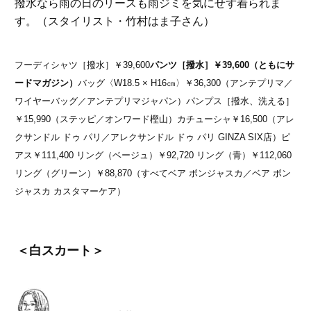
撥水なら雨の日のリースも雨ジミを気にせず着られま
す。（スタイリスト・竹村はま子さん）
フーディシャツ［撥水］￥39,600
パンツ［撥水］￥39,600（ともにサ
ードマガジン）
バッグ〈W18.5 × H16㎝〉￥36,300（アンテプリマ／
ワイヤーバッグ／アンテプリマジャパン）パンプス［撥水、洗える］
￥15,990（ステッピ／オンワード樫山）カチューシャ￥16,500（アレ
クサンドル ドゥ パリ／アレクサンドル ドゥ パリ GINZA SIX店）ピ
アス￥111,400 リング（ベージュ）￥92,720 リング（青）￥112,060
リング（グリーン）￥88,870（すべてベア ボンジャスカ／ベア ボン
ジャスカ カスタマーケア）
＜白スカート＞