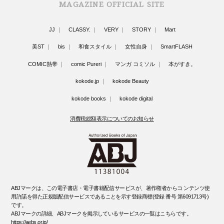
MAGAZINE OFFICIAL SITE
JJ
CLASSY.
VERY
STORY
Mart
美ST
bis
和食スタイル
女性自身
SmartFLASH
COMIC熱帯
comic Pureri
マンガ コミソル
本がすき。
kokode.jp
kokode Beauty
kokode books
kokode digital
消費税総額表示についてのお知らせ
ABJマークは、この電子書店・電子書籍配信サービスが、著作権者からコ ンテンツ使
用許諾を得た正規版配信サービスであることを示す登録商標(登録 番号 第6091713号)
です。
ABJマークの詳細、ABJマークを掲示しているサービスの一覧はこちらです。
https://aebs.or.jp/