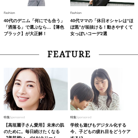
Fashion
Fashion
40代のデニム「何にでも合う」
40代ママの「休日オシャレは“ほ
「洒落る」で選ぶなら…【薄色
ぼ黒”が垢抜ける！動きやすくて
ブラック】が大正解！
女っぽいコーデ2選
FEATURE
特集
Sponsored
特集
Sponsored
【高垣麗子さん愛用】未来の肌
学校も遊びもデジタル化する
のために。毎日続けたくなる
今、子どもの疲れ目をどうケア