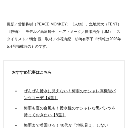
撮影／曽根将樹（PEACE MONKEY）〈人物〉、魚地武大（TENT）
〈静物〉 モデル／高垣麗子 ヘア・メーク／廣瀬浩介（UM） ス
タイリスト／朝倉 豊 取材／小花有紀、杉崎有宇子 ※情報は2026年
5月号掲載時のものです。
おすすめ記事はこちら
ぜんぜん撥水に見えない！梅雨のオシャレ高機能パ
ンツコーデ【4選】
梅雨も夏の台風も！撥水性のオシャレな黒パンツを
持っておきたい【8選】
梅雨まで着回せる！40代が「地味見え」しない