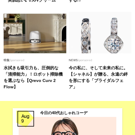
〝美肌想い〟のUVクリーム
する!?
特集
Sponsored
NEWS
Sponsored
水拭きも吸引力も、圧倒的な
今の私に、そして未来の私に。
「清掃能力」！ロボット掃除機
【シャネル】が贈る、永遠の絆
を選ぶなら【Qrevo Curv 2
を形にする「ブライダルフェ
Flow】
ア」
今日の40代おしゃれコーデ
Aug
9